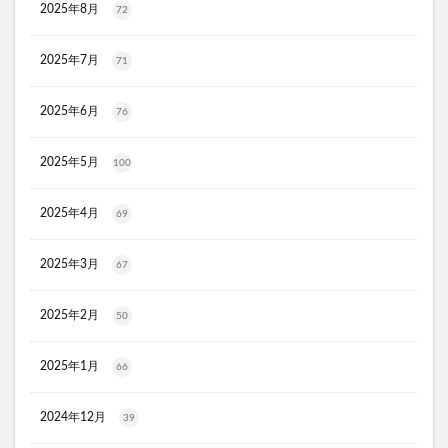
2025年8月
72
ジルスチュアート
ポッシュヘアケアシャンプー
メゾピアノ
禁煙治療
ワイズ製薬強心薬
2025年7月
71
AGA治療
コーヒーメーカー
電気毛布
ぼっち回避
ジェルミーワン
アズールバイマウジー
2025年6月
76
ミマモルメGPS
ゴルフテック
2025年5月
大豆イソフラボンエクオール
マムート(MAMMUT)
100
ホワイトデー
リアップX5
2025年4月
69
マイシード亜鉛配合 for men
プロペトピュアベールa
ミラノオリンピック
セタフィルジェントルSAローション
2025年3月
67
ビオフェルミンスマート腸活サプリ
てんらい黄望皇
HAIRSTAR(ヘアスター)イオンスターブラシ
2025年2月
50
LUCAS(ルカス)浄化スプレー
アカナキャットフード
2025年1月
66
フェミデオ
毎日腎活 活性炭＆ウラジロガシ 猫用
ドクトルリンパ
2024年12月
39
Morning Booster(モーニングブースター)朝活サプリ