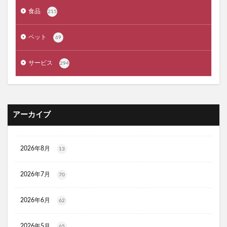
タリーズサマーボックス2026
ケフトルローションEX
食品
215
クラプロックス
防災圧縮袋
マッスルデリ(Muscle Deli)
ペット
69
RIMEDO(リメド)ウォータリーバーム
サービス
294
ベルシュヴーシャンプー
ベルタプエラリア
カラタスケアNMN
ファンケル無添加ブライトニング 透明美白1ヵ月集中キット
ZAO SODA(ザオウソーダ)
大人のカロリミット
アーカイブ
RE：アールイープラセンタ美容液
ノビエース
OBREMO(オブレモ)
まるでこたつソックス
2026年8月
13
ロザブルーナイトブラ
ベルタプレリズム
女性用がん保険
ロートV5アクトビジョン
2026年7月
70
アラプラス深い眠り
2026年6月
62
KAMIKAシルキースティックファンデーション
ピクミンめじるしアクセサリー2
ぬいぐるみ
2026年5月
65