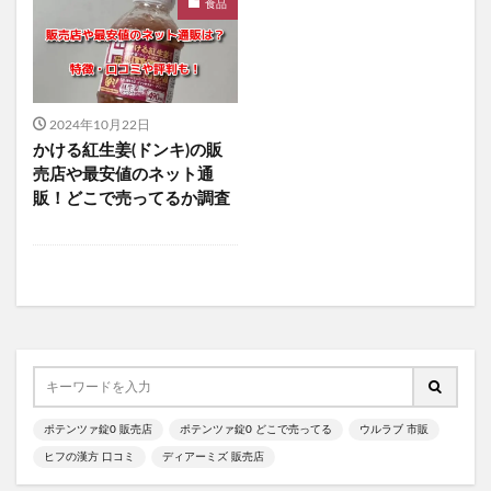
グアマラル
マッスルショットプレミアム
食品
ディアモストアイラッシュ
炎舞炊き
酵水素328選もぎたて生スムージー
オフリカケ
アイキララII
火災保険
ほけんガーデン
2024年10月22日
善玉元気
テラスキン
imu Jelly(イミュゼリー)
かける紅生姜(ドンキ)の販
んぽちゃむガチャガチャ
ピクミン
売店や最安値のネット通
販！どこで売ってるか調査
サンリオウエハース8
ポテンツァ錠0
WEEEDブリススクラブ
ちいかわキャラマグネッツ4
ピュアセラ美容オイル
プロテクトバリアリッチc
華密恋(カミツレン)
潤馬化粧養油
ハンターハンター
ピューレパール、解約
レイチェルワイン
成長戦隊ノビルンジャー
パリパリキュー
ナールスピュア
ILLIT(アイリット)
リペアジェル
ヘッドだらけのビックリマンチョコ
ポテンツァ錠0 販売店
ポテンツァ錠0 どこで売ってる
ウルラブ 市販
ヒフの漢方 口コミ
ディアーミズ 販売店
ポケモンキッズ
東京ミレニアルクリニック