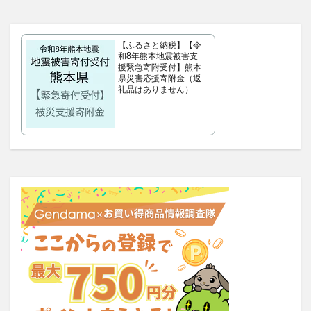
MREビオス
ハダノコエ
剛SUGIMAN(ツヨスギマン)
ホメオバウローション
メディカルダイエット
ラサーナプレミオール
セルビックEGF・FGF美容液
【ふるさと納税】【令
和8年熊本地震被害支
YUUNYSLEEP(ユニースリープ)
援緊急寄附受付】熊本
県災害応援寄附金（返
ピリモキープマスクジェルウォッシュ
ポーラ
礼品はありません）
アクセーヌトライアルセット
ルナソル
GREEN SPOON(グリーンスプーン)
MiMC(エムアイエムシー)
BANANA LEAF(バナナリーフ)石鹸
ファムズベビーエンジェルフォーム
マイピル
オゼンピックダイエット
P3サプリ(P3NMNサプリメント)
天体望遠鏡
ゴリラクリニック
モグニャンキャットフードライト
ペロリコドッグフードライト
クリスマス
初心者狩り
カルディ
西松屋