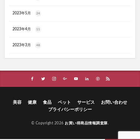
オルビス ザ クレンジング オイル
2023年5月
24
HADAGIWA(はだぎわ)化粧水
アユミンS
ユニクロ(UNIQLO)
ジョーシン
RMK
2023年4月
11
資生堂(SHISEIDO)
アディクション
ケフトルシャンプー
エスフォルノ
マリークワント
2023年3月
48
ズッパディズッカ
あしたのクリニック
双眼鏡
コレスタート
ノースフェイス(THE NORTH FACE)
Veimia(ヴェーミア)
b.ris(ビーリス)エアリーカラーリングフォーム
タリーズ
ポイエニ(ポイントエニタイム)
ネイオンビューティー
チキンゴルフ
DHC
もち吉
お返し
美容
健康
食品
ペット
サービス
お問い合わせ
ヘルスパンC錠2000
BRAVION S(ブラビオンS)
プライバシーポリシー
マナラモイストウォッシュゲル
sowakaドッグフード
© Copyright 2026
お買い得商品情報調査隊
.
透明シール帳
クリーンキッズカー
ベルタランシード
LifTone(リフトーン)