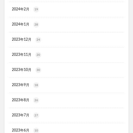
JOVS(ジョブズ)脱毛器
2024年2月
19
リ・ダーマラボモイストゲルクレンジング
ディフェンセラ
アクアモイス
ここすく鉄分
2024年1月
28
ZIGENオールインワンフェイスジェル
2023年12月
24
メディキャットモイストローション、解約
キレイ・デ・ナノプラセンタ
ルーフェン(loofen)
2023年11月
20
ミードリップシャンプー
お金のみらいマップ
メルシアラムール
雲のやすらぎプレミアム敷布団
2023年10月
30
無印良品
薬用アシィドローションEX
2023年9月
ライゼブースターオイルミスト
デオシーククリーム
18
東京オンラインクリニック
キュアスリッチセラム
2023年8月
26
競馬ウエハース
イルコルポミネラルボディシャインジェル
2023年7月
27
MONOVOデオドラントボディ&フェイスウォッシュ
ガラスリムーバー(全身美化ガラス)
2023年6月
10