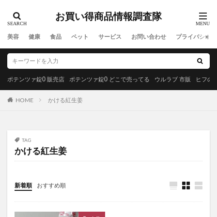
コンビニ 恵方巻き
ティティーアンドコー(titty＆Co.)
BAKUNE(バクネ)パジャマ
てんらい清流錠
お買い得商品情報調査隊
H2 ONEST(エイチツーオネスト)
テーマ曲
美容
健康
食品
ペット
サービス
お問い合わせ
プライバシーポ
みやびのビルベリープレミアムα
meemo(ミーモ)
たまごっち
アテニアスキンクリアクレンズオイル
アスヘノカケハシ
がくぶんの食育インストラクター
ポテンツァ錠0 販売店
ポテンツァ錠0 どこで売ってる
ウルラブ 市販
ヒフの漢
オリジンドッグフード
イビサソープ
キュアラフィ
HOME
かける紅生姜
One8Dog(ワンエイトドッグ)
カンファペット
デオドラントオブザデッド
形状記憶日傘
チャップアップサプリ
No.C(ナンバーシー)サプリ
TAG
ルルシア育毛剤
飲むルテオリンリフリーラ
かける紅生姜
ラミナス(LAMINAS)育毛剤
オーラパールプラス
Uruf(ウルフ)炭酸パック
新着順
おすすめ順
LUNAナチュラルアップナイトブラ
ほぼカニ
イプノスシーバムクリアリペアクリーム
オルビスユー