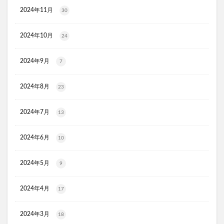
KATAN(カタン)トリュフシェイクミスト
2024年11月
30
ラッシュアディクト
パールホワイトプロシャイン
2024年10月
24
タリーズ夏の福袋2026
moir(モアー)ボリュームアップスプレー
歯ブラシ
2024年9月
7
アズマブラシお風呂用
アンエアン(1et1)
ビーグレン
nicoせっけん
ピンキッシュボーテ
2024年8月
23
ヒートブースター
お口のふりかけ
2024年7月
ULRUB(ウルラブボディスクラブ)
13
トコフェロンEナチュール
fru:C(フルーシー)美容液
2024年6月
10
エッセンシア酵素
Oigurt(オイグルト)
フレイスラボシカクリーム
りそうのコーヒー
2024年5月
9
グリーンブラザーズ
ノムダス
からだ楽痩茶
防已黄耆湯錠SX
モーガンズシャンプー白樹
2024年4月
17
ピクミンビオレu
トイザらス
2024年3月
18
整体ショーツNEO+(ネオプラス)
マリンピュアクリスタル