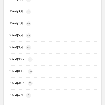
推し活バッグ
てのりフレンズ11
トルークオールインワンジェル
2026年4月
56
シルクザリッチヘアオイル
白漢しろ彩
2026年3月
碧モイストオイル
千年サジー
オルビスブライト
68
スキンスムーススクラブジェル
ノイド(NOID)バーム
2026年2月
43
5デアザフラビン
パーフェクトニードルプレミアム
RESET BOX(リセットボックス)
エンリッチCセラム
2026年1月
65
月帯(ツキオビ)
マイプロテイン
ピュアルピエ
セナクリア
サラフェプラス
ホロベルBBクリーム
2025年12月
67
エクラシャルム
フィンジア育毛剤
ルミナピール
2025年11月
104
サマンサタバサ
あつまれアンパンマン
23zi(ニジュウサンジ)
sakyu(サキュウ)シャンプー
2025年10月
85
ピリモバブルジェルクレンジング
クリスマスコフレ
ファンケルマイルドクレンジングオイル
クリニーク
2025年9月
102
アユーラ(AYURA)
メルヴィータ
CIEUX(シウー)