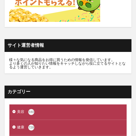
食べチョクフルーツセレクト
ニューバランス
グラニフ
ヒツジのいらない枕
資生堂エッセンススキンセッティングパウダー
mitas for men(ミタスフォーメン)
サカムケア
ミライスピーカー
サイト運営者情報
ビューティーオープナージェルエクストラモイスチャー
フェミッシュプレミアムホイップ
エールマカ
様々な気になる商品をお得に買うための情報を発信しています。
より多くの人が知りたい情報をキャッチしながら役に立てるサイトとな
ESTH(エス)ハーブピーリングクレンジング
るよう運営していきます。
chatFLORA G(チャットフローラジー)
オリジンキャットフード
カテゴリー
プロ野球ファンスターズリーグ柿の種
ブレインスリープピローネックコンディショニング
割れない鏡
発酵本家のあまざけ(雪の麹)
美容
540
ニオワンちゃん
美穀菜(びこくさい)
健康
728
シボラナイトダイエットコーヒー