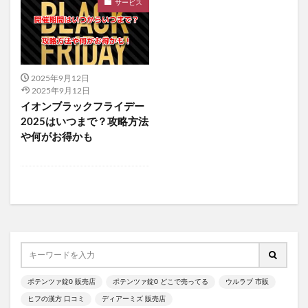
サービス
酵水素328選もぎたて生スムージー
オフリカケ
アイキララII
火災保険
ほけんガーデン
善玉元気
テラスキン
imu Jelly(イミュゼリー)
2025年9月12日
んぽちゃむガチャガチャ
ピクミン
2025年9月12日
サンリオウエハース8
ポテンツァ錠0
イオンブラックフライデー
2025はいつまで？攻略方法
WEEEDブリススクラブ
ちいかわキャラマグネッツ4
や何がお得かも
ピュアセラ美容オイル
プロテクトバリアリッチc
華密恋(カミツレン)
潤馬化粧養油
ハンターハンター
ピューレパール、解約
レイチェルワイン
成長戦隊ノビルンジャー
パリパリキュー
ナールスピュア
ILLIT(アイリット)
リペアジェル
ヘッドだらけのビックリマンチョコ
ポケモンキッズ
東京ミレニアルクリニック
ポテンツァ錠0 販売店
ポテンツァ錠0 どこで売ってる
ウルラブ 市販
MREビオス
ハダノコエ
剛SUGIMAN(ツヨスギマン)
ヒフの漢方 口コミ
ディアーミズ 販売店
ホメオバウローション
メディカルダイエット