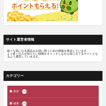
グラニフ
ヒツジのいらない枕
資生堂エッセンススキンセッティングパウダー
mitas for men(ミタスフォーメン)
サカムケア
ミライスピーカー
ビューティーオープナージェルエクストラモイスチャー
フェミッシュプレミアムホイップ
エールマカ
サイト運営者情報
ESTH(エス)ハーブピーリングクレンジング
chatFLORA G(チャットフローラジー)
様々な気になる商品をお得に買うための情報を発信しています。
より多くの人が知りたい情報をキャッチしながら役に立てるサイトとな
るよう運営していきます。
オリジンキャットフード
プロ野球ファンスターズリーグ柿の種
ブレインスリープピローネックコンディショニング
カテゴリー
割れない鏡
発酵本家のあまざけ(雪の麹)
ニオワンちゃん
美穀菜(びこくさい)
美容
540
シボラナイトダイエットコーヒー
タリーズサマーボックス2026
ケフトルローションEX
健康
728