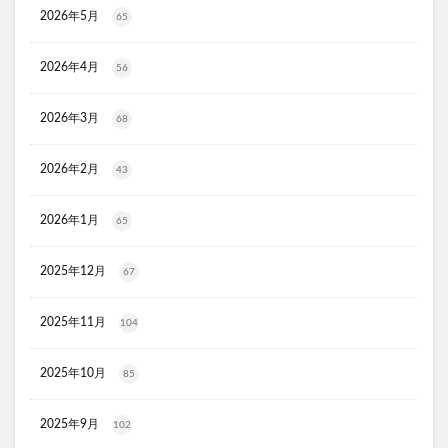
トルークオールインワンジェル
2026年5月
65
シルクザリッチヘアオイル
白漢しろ彩
碧モイストオイル
千年サジー
オルビスブライト
2026年4月
56
スキンスムーススクラブジェル
ノイド(NOID)バーム
2026年3月
68
5デアザフラビン
パーフェクトニードルプレミアム
RESET BOX(リセットボックス)
エンリッチCセラム
2026年2月
43
月帯(ツキオビ)
マイプロテイン
ピュアルピエ
セナクリア
サラフェプラス
ホロベルBBクリーム
2026年1月
65
エクラシャルム
フィンジア育毛剤
ルミナピール
2025年12月
67
サマンサタバサ
あつまれアンパンマン
23zi(ニジュウサンジ)
sakyu(サキュウ)シャンプー
2025年11月
104
ピリモバブルジェルクレンジング
クリスマスコフレ
ファンケルマイルドクレンジングオイル
クリニーク
2025年10月
85
アユーラ(AYURA)
メルヴィータ
CIEUX(シウー)
2025年9月
ジルスチュアート
ポッシュヘアケアシャンプー
102