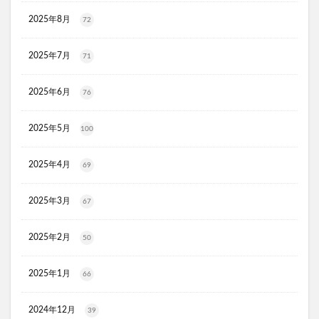
メゾピアノ
禁煙治療
ワイズ製薬強心薬
2025年8月
72
AGA治療
コーヒーメーカー
電気毛布
ぼっち回避
ジェルミーワン
アズールバイマウジー
2025年7月
71
ミマモルメGPS
ゴルフテック
大豆イソフラボンエクオール
マムート(MAMMUT)
2025年6月
76
ホワイトデー
リアップX5
2025年5月
100
マイシード亜鉛配合 for men
プロペトピュアベールa
ミラノオリンピック
セタフィルジェントルSAローション
2025年4月
69
ビオフェルミンスマート腸活サプリ
てんらい黄望皇
HAIRSTAR(ヘアスター)イオンスターブラシ
2025年3月
67
LUCAS(ルカス)浄化スプレー
アカナキャットフード
2025年2月
50
フェミデオ
毎日腎活 活性炭＆ウラジロガシ 猫用
ドクトルリンパ
2025年1月
66
Morning Booster(モーニングブースター)朝活サプリ
KATAN(カタン)トリュフシェイクミスト
2024年12月
39