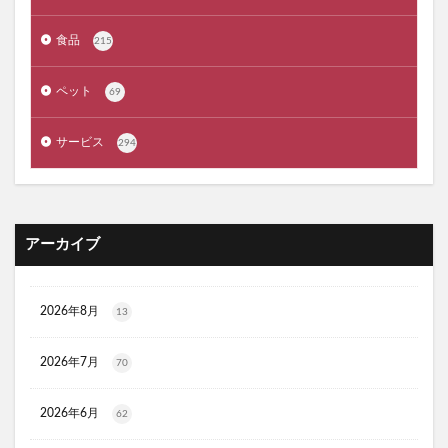
クラプロックス
防災圧縮袋
マッスルデリ(Muscle Deli)
食品
215
RIMEDO(リメド)ウォータリーバーム
ペット
ベルシュヴーシャンプー
ベルタプエラリア
69
カラタスケアNMN
サービス
294
ファンケル無添加ブライトニング 透明美白1ヵ月集中キット
ZAO SODA(ザオウソーダ)
大人のカロリミット
RE：アールイープラセンタ美容液
ノビエース
OBREMO(オブレモ)
まるでこたつソックス
アーカイブ
ロザブルーナイトブラ
ベルタプレリズム
女性用がん保険
ロートV5アクトビジョン
2026年8月
13
アラプラス深い眠り
2026年7月
KAMIKAシルキースティックファンデーション
70
ピクミンめじるしアクセサリー2
ぬいぐるみ
2026年6月
62
推し活バッグ
てのりフレンズ11