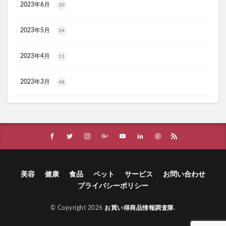
2023年6月
10
HADAGIWA(はだぎわ)化粧水
アユミンS
ユニクロ(UNIQLO)
ジョーシン
RMK
2023年5月
24
資生堂(SHISEIDO)
アディクション
ケフトルシャンプー
エスフォルノ
マリークワント
2023年4月
11
ズッパディズッカ
あしたのクリニック
双眼鏡
2023年3月
コレスタート
ノースフェイス(THE NORTH FACE)
48
Veimia(ヴェーミア)
b.ris(ビーリス)エアリーカラーリングフォーム
タリーズ
ポイエニ(ポイントエニタイム)
ネイオンビューティー
チキンゴルフ
DHC
もち吉
お返し
ヘルスパンC錠2000
BRAVION S(ブラビオンS)
マナラモイストウォッシュゲル
sowakaドッグフード
美容
健康
食品
ペット
サービス
お問い合わせ
プライバシーポリシー
透明シール帳
クリーンキッズカー
ベルタランシード
LifTone(リフトーン)
© Copyright 2026
お買い得商品情報調査隊
.
スリムストンコーヒー