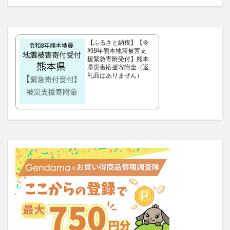
ラサーナプレミオール
セルビックEGF・FGF美容液
YUUNYSLEEP(ユニースリープ)
【ふるさと納税】【令
ピリモキープマスクジェルウォッシュ
ポーラ
和8年熊本地震被害支
援緊急寄附受付】熊本
アクセーヌトライアルセット
ルナソル
県災害応援寄附金（返
礼品はありません）
GREEN SPOON(グリーンスプーン)
MiMC(エムアイエムシー)
BANANA LEAF(バナナリーフ)石鹸
ファムズベビーエンジェルフォーム
マイピル
オゼンピックダイエット
P3サプリ(P3NMNサプリメント)
天体望遠鏡
ゴリラクリニック
モグニャンキャットフードライト
ペロリコドッグフードライト
クリスマス
初心者狩り
カルディ
西松屋
食べチョクフルーツセレクト
ニューバランス