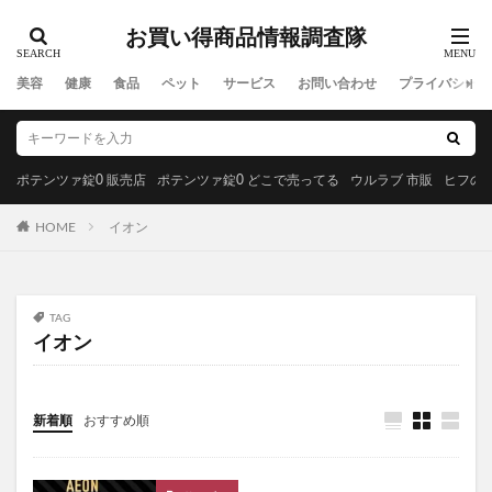
H2 ONEST(エイチツーオネスト)
テーマ曲
お買い得商品情報調査隊
みやびのビルベリープレミアムα
meemo(ミーモ)
美容
健康
食品
ペット
サービス
お問い合わせ
プライバシーポ
たまごっち
アテニアスキンクリアクレンズオイル
アスヘノカケハシ
がくぶんの食育インストラクター
オリジンドッグフード
イビサソープ
キュアラフィ
ポテンツァ錠0 販売店
ポテンツァ錠0 どこで売ってる
ウルラブ 市販
ヒフの漢
One8Dog(ワンエイトドッグ)
カンファペット
デオドラントオブザデッド
形状記憶日傘
HOME
イオン
チャップアップサプリ
No.C(ナンバーシー)サプリ
ルルシア育毛剤
飲むルテオリンリフリーラ
TAG
ラミナス(LAMINAS)育毛剤
オーラパールプラス
イオン
Uruf(ウルフ)炭酸パック
LUNAナチュラルアップナイトブラ
ほぼカニ
新着順
おすすめ順
イプノスシーバムクリアリペアクリーム
オルビスユー
グアマラル
マッスルショットプレミアム
ディアモストアイラッシュ
炎舞炊き