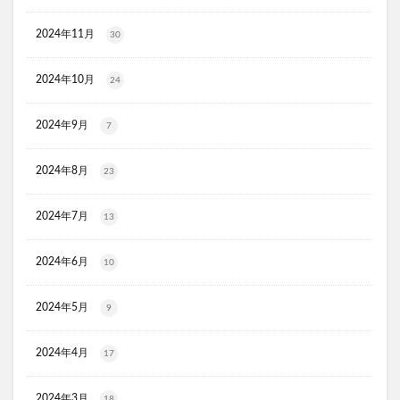
ラッシュアディクト
パールホワイトプロシャイン
2024年11月
タリーズ夏の福袋2026
30
moir(モアー)ボリュームアップスプレー
歯ブラシ
2024年10月
24
アズマブラシお風呂用
アンエアン(1et1)
ビーグレン
nicoせっけん
ピンキッシュボーテ
2024年9月
7
ヒートブースター
お口のふりかけ
ULRUB(ウルラブボディスクラブ)
2024年8月
23
トコフェロンEナチュール
fru:C(フルーシー)美容液
2024年7月
13
エッセンシア酵素
Oigurt(オイグルト)
フレイスラボシカクリーム
りそうのコーヒー
2024年6月
10
グリーンブラザーズ
ノムダス
からだ楽痩茶
防已黄耆湯錠SX
モーガンズシャンプー白樹
2024年5月
9
ピクミンビオレu
トイザらス
2024年4月
17
整体ショーツNEO+(ネオプラス)
マリンピュアクリスタル
JOVS(ジョブズ)脱毛器
2024年3月
18