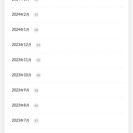
リ・ダーマラボモイストゲルクレンジング
ディフェンセラ
アクアモイス
ここすく鉄分
2024年2月
19
ZIGENオールインワンフェイスジェル
2024年1月
メディキャットモイストローション、解約
28
キレイ・デ・ナノプラセンタ
ルーフェン(loofen)
2023年12月
24
ミードリップシャンプー
お金のみらいマップ
メルシアラムール
雲のやすらぎプレミアム敷布団
2023年11月
20
無印良品
薬用アシィドローションEX
ライゼブースターオイルミスト
デオシーククリーム
2023年10月
30
東京オンラインクリニック
キュアスリッチセラム
2023年9月
18
競馬ウエハース
イルコルポミネラルボディシャインジェル
2023年8月
26
MONOVOデオドラントボディ&フェイスウォッシュ
ガラスリムーバー(全身美化ガラス)
2023年7月
27
オルビス ザ クレンジング オイル