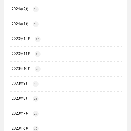
スリムストンコーヒー
2024年2月
19
マイナチュレスカルプフローラブースター
プレミアムボディーソープデオラ
2024年1月
28
毎日腎活 活性炭＆ウラジロガシ 犬用
Eyepa(アイーパ)
2023年12月
24
DEAN&DELUCA(ディーンアンドデルーカ)リバーシブルトート
猫ピタ
Ulike(ユーライク)脱毛器X Max
2023年11月
20
ラグネットバブルスクラブ
SILAIR(シレア)いびき対策枕
セルヘアプラス
飲むプロテオグリカンリフリーラ
2023年10月
30
ブレスマイルマウスウォッシュ
2023年9月
18
ウエストヘル(WAISTHELL)
やさいちゅあぶる
ヘパトリート
通快麗茶
シルクエキスパートPro5
2023年8月
26
SCALP DROP(スカルプドロップ)
シェルシュール
NUKUMO(ヌクモ)脱毛クリーム
2023年7月
27
ヒューマナノプラセン原液
イルチブラックソープ
2023年6月
生サプリメント燃
淡路島キムチ
10