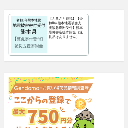
タリーズサマーボックス2026
ケフトルローションEX
クラプロックス
防災圧縮袋
【ふるさと納税】【令
マッスルデリ(Muscle Deli)
和8年熊本地震被害支
援緊急寄附受付】熊本
RIMEDO(リメド)ウォータリーバーム
県災害応援寄附金（返
ベルシュヴーシャンプー
ベルタプエラリア
礼品はありません）
カラタスケアNMN
ファンケル無添加ブライトニング 透明美白1ヵ月集中キット
ZAO SODA(ザオウソーダ)
大人のカロリミット
RE：アールイープラセンタ美容液
ノビエース
OBREMO(オブレモ)
まるでこたつソックス
ロザブルーナイトブラ
ベルタプレリズム
女性用がん保険
ロートV5アクトビジョン
アラプラス深い眠り
KAMIKAシルキースティックファンデーション
ピクミンめじるしアクセサリー2
ぬいぐるみ