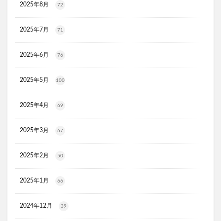
2025年8月
72
JOVS(ジョブズ)脱毛器
リ・ダーマラボモイストゲルクレンジング
2025年7月
71
ディフェンセラ
アクアモイス
ここすく鉄分
ZIGENオールインワンフェイスジェル
2025年6月
76
メディキャットモイストローション、解約
2025年5月
100
キレイ・デ・ナノプラセンタ
ルーフェン(loofen)
ミードリップシャンプー
お金のみらいマップ
2025年4月
69
メルシアラムール
雲のやすらぎプレミアム敷布団
無印良品
薬用アシィドローションEX
2025年3月
67
ライゼブースターオイルミスト
デオシーククリーム
2025年2月
東京オンラインクリニック
キュアスリッチセラム
50
競馬ウエハース
2025年1月
66
イルコルポミネラルボディシャインジェル
MONOVOデオドラントボディ&フェイスウォッシュ
2024年12月
39
ガラスリムーバー(全身美化ガラス)