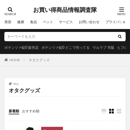
MREビオス
ハダノコエ
剛SUGIMAN(ツヨスギマン)
お買い得商品情報調査隊
ホメオバウローション
メディカルダイエット
ラサーナプレミオール
セルビックEGF・FGF美容液
美容
健康
食品
ペット
サービス
お問い合わせ
プライバシーポ
YUUNYSLEEP(ユニースリープ)
ピリモキープマスクジェルウォッシュ
ポーラ
アクセーヌトライアルセット
ルナソル
ポテンツァ錠0 販売店
ポテンツァ錠0 どこで売ってる
ウルラブ 市販
ヒフの漢
GREEN SPOON(グリーンスプーン)
HOME
オタクグッズ
MiMC(エムアイエムシー)
BANANA LEAF(バナナリーフ)石鹸
ファムズベビーエンジェルフォーム
マイピル
TAG
オゼンピックダイエット
P3サプリ(P3NMNサプリメント)
オタクグッズ
天体望遠鏡
ゴリラクリニック
モグニャンキャットフードライト
新着順
おすすめ順
ペロリコドッグフードライト
クリスマス
初心者狩り
カルディ
西松屋