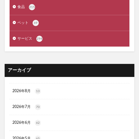
ジルスチュアート
ポッシュヘアケアシャンプー
食品
215
メゾピアノ
禁煙治療
ワイズ製薬強心薬
AGA治療
コーヒーメーカー
電気毛布
ペット
69
ぼっち回避
ジェルミーワン
アズールバイマウジー
サービス
294
ミマモルメGPS
ゴルフテック
大豆イソフラボンエクオール
マムート(MAMMUT)
ホワイトデー
リアップX5
マイシード亜鉛配合 for men
プロペトピュアベールa
アーカイブ
ミラノオリンピック
セタフィルジェントルSAローション
ビオフェルミンスマート腸活サプリ
てんらい黄望皇
2026年8月
13
HAIRSTAR(ヘアスター)イオンスターブラシ
LUCAS(ルカス)浄化スプレー
アカナキャットフード
2026年7月
70
フェミデオ
毎日腎活 活性炭＆ウラジロガシ 猫用
2026年6月
62
ドクトルリンパ
Morning Booster(モーニングブースター)朝活サプリ
2026年5月
65