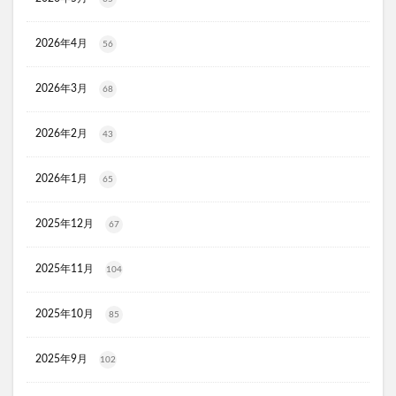
KATAN(カタン)トリュフシェイクミスト
ラッシュアディクト
パールホワイトプロシャイン
2026年4月
56
タリーズ夏の福袋2026
2026年3月
68
moir(モアー)ボリュームアップスプレー
歯ブラシ
アズマブラシお風呂用
アンエアン(1et1)
2026年2月
43
ビーグレン
nicoせっけん
ピンキッシュボーテ
ヒートブースター
お口のふりかけ
2026年1月
65
ULRUB(ウルラブボディスクラブ)
2025年12月
トコフェロンEナチュール
fru:C(フルーシー)美容液
67
エッセンシア酵素
Oigurt(オイグルト)
2025年11月
104
フレイスラボシカクリーム
りそうのコーヒー
グリーンブラザーズ
ノムダス
からだ楽痩茶
2025年10月
85
防已黄耆湯錠SX
モーガンズシャンプー白樹
ピクミンビオレu
トイザらス
2025年9月
102
整体ショーツNEO+(ネオプラス)
マリンピュアクリスタル