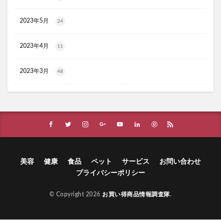
ヴィオテラスC+クリアセラム
ブレスマイル
2023年5月
24
ほけんのぜんぶ
ノビルン
天使のララ
ラクーダEX
アサイー
2023年4月
11
コアフィット(COREFIT)フェイスポインター
かける紅生姜
コラゲネイド
2023年3月
48
ブルーロックウエハース4
リ・ダーマラボモイストゲルプラス
みんなの肌潤風呂
イタジャガ
プリキュアグミ
ピクミンチョコエッグ
マバユキまつ毛美容液
SOVE(ソブ)シリアル
ノブL&Wトライアルセット
オークファン
マンションナビ
ブルーインパルス
美容
健康
食品
ペット
サービス
お問い合わせ
プライバシーポリシー
ハニーチェシャンプー
夏の福袋
ECナビ
ANS.(アンス)オンライン診療
© Copyright 2026
お買い得商品情報調査隊
.
ライゼブースターオイルミスト化粧水
ニキビ治療
プラズマ美顔器Un(アン)