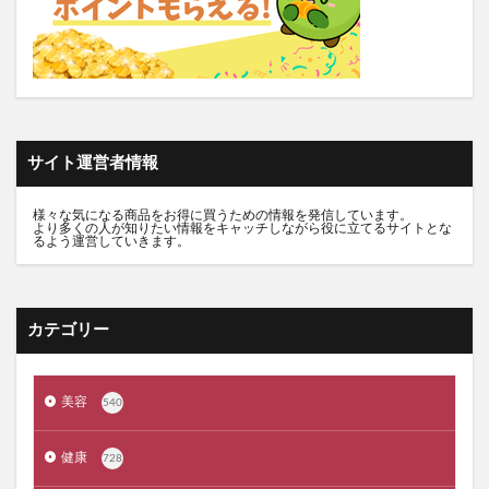
推し活バッグ
てのりフレンズ11
トルークオールインワンジェル
シルクザリッチヘアオイル
白漢しろ彩
碧モイストオイル
千年サジー
オルビスブライト
スキンスムーススクラブジェル
ノイド(NOID)バーム
サイト運営者情報
5デアザフラビン
パーフェクトニードルプレミアム
RESET BOX(リセットボックス)
エンリッチCセラム
様々な気になる商品をお得に買うための情報を発信しています。
より多くの人が知りたい情報をキャッチしながら役に立てるサイトとな
月帯(ツキオビ)
マイプロテイン
ピュアルピエ
るよう運営していきます。
セナクリア
サラフェプラス
ホロベルBBクリーム
エクラシャルム
フィンジア育毛剤
ルミナピール
カテゴリー
サマンサタバサ
あつまれアンパンマン
23zi(ニジュウサンジ)
sakyu(サキュウ)シャンプー
美容
540
ピリモバブルジェルクレンジング
クリスマスコフレ
ファンケルマイルドクレンジングオイル
クリニーク
健康
728
アユーラ(AYURA)
メルヴィータ
CIEUX(シウー)