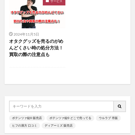
サービス
食べチョクフルーツセレクト
ニューバランス
グラニフ
ヒツジのいらない枕
資生堂エッセンススキンセッティングパウダー
mitas for men(ミタスフォーメン)
サカムケア
2024年11月5日
ミライスピーカー
オタクグッズを売るのがめ
ビューティーオープナージェルエクストラモイスチャー
んどくさい時の処分方法！
買取の際の注意点も
フェミッシュプレミアムホイップ
エールマカ
ESTH(エス)ハーブピーリングクレンジング
chatFLORA G(チャットフローラジー)
オリジンキャットフード
プロ野球ファンスターズリーグ柿の種
ブレインスリープピローネックコンディショニング
割れない鏡
発酵本家のあまざけ(雪の麹)
ポテンツァ錠0 販売店
ポテンツァ錠0 どこで売ってる
ウルラブ 市販
ニオワンちゃん
美穀菜(びこくさい)
ヒフの漢方 口コミ
ディアーミズ 販売店
シボラナイトダイエットコーヒー