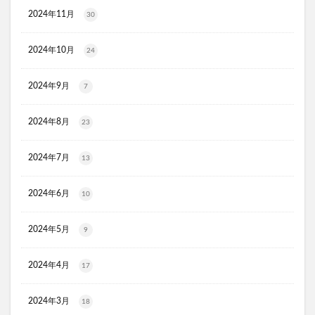
オルビス ザ クレンジング オイル
2024年11月
30
HADAGIWA(はだぎわ)化粧水
アユミンS
2024年10月
24
ユニクロ(UNIQLO)
ジョーシン
RMK
資生堂(SHISEIDO)
アディクション
2024年9月
7
ケフトルシャンプー
エスフォルノ
マリークワント
ズッパディズッカ
あしたのクリニック
双眼鏡
2024年8月
23
コレスタート
ノースフェイス(THE NORTH FACE)
2024年7月
13
Veimia(ヴェーミア)
b.ris(ビーリス)エアリーカラーリングフォーム
タリーズ
2024年6月
10
ポイエニ(ポイントエニタイム)
ネイオンビューティー
チキンゴルフ
DHC
もち吉
お返し
2024年5月
9
ヘルスパンC錠2000
BRAVION S(ブラビオンS)
2024年4月
マナラモイストウォッシュゲル
sowakaドッグフード
17
透明シール帳
クリーンキッズカー
2024年3月
18
ベルタランシード
LifTone(リフトーン)