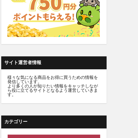
ケット)
ーウォッシュ
クリニック
職場
サイト運営者情報
カンシャ(感謝)
様々な気になる商品をお得に買うための情報を
発信しています。
髪殿(はつとの)
より多くの人が知りたい情報をキャッチしなが
ら役に立てるサイトとなるよう運営していきま
ルプヘアミスト
す。
フラッシュパック)
スシャンプー
カテゴリー