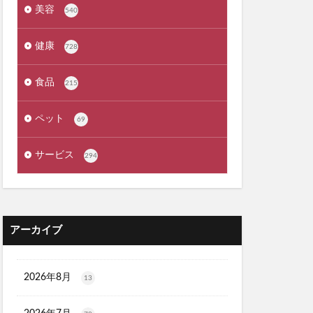
タママリズム
美容
540
骨取りさば
再販
ーションプレミアム
健康
728
ラス
食品
ーション
215
剤
プレゼント
ペット
69
刀剣乱舞
サービス
294
ンジングリキッド
ジマ
江原道
ロンドン
アーカイブ
)
ー
タルゴールド)
2026年8月
13
X