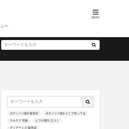
歩みのゼリー
ッチクリーム
コンビニ
リシー
ス
父の日
プー
サマーパック
ィーズ
ー(FRAY I.D)
いぶきの漢方
雛人形
ポテンツァ錠0 販売店
ポテンツァ錠0 どこで売ってる
ウルラブ 市販
ヒフの漢方 口コミ
ディアーミズ 販売店