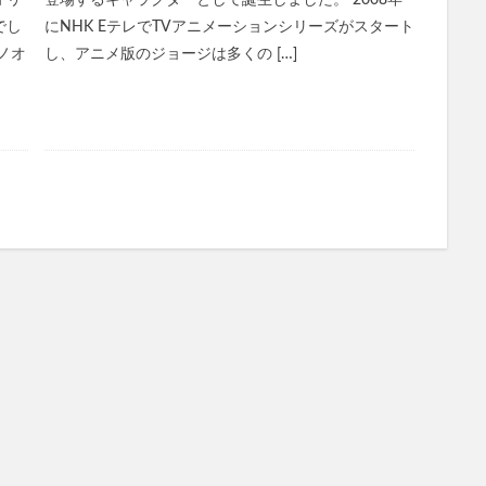
オリ
登場するキャラクターとして誕生しました。 2008年
でし
にNHK EテレでTVアニメーションシリーズがスタート
オイル
ミャクミャクラバマス(EXPO2025 ミャクミャク ぷっくりラバマスビス
ノオ
し、アニメ版のジョージは多くの […]
ャンプー
学園アイドルマスターウエハース
プルエストブラックジェリ
ポール＆ジョー
NOMIPRO(飲みプロ)
クラランス
ランコム
ミド化粧水
ジョーモ(JOOMO)
おせち
ジバンシイ
おうちで
ジェラピケ(ジェラートピケ)
イクダム(IQDUM)
アディダス
キュア
ベビープラネット
成城石井
MISOVATION(ミソベーション)
楽養生
エレキリフト
オゾプレミアムリペア
ジェネリック製薬
トメパスPmax
NIPLUX コリラックス
ゼルダの伝説
リートメント
ピーチラック乙字湯
Eki(えき)スキンベールプライマー
プシャンプー
スリムアップインソール
シーモスジェル
ミニョンスカ
AN Cica ダーマヒットセラム10
ディースピース美白集中パック(ディースピース
リカバリーデザイン腰まくら
ボンモイストセット
ノビエース(NOBIACE)
ラッシュ
グラマラスパッツ
特徴
ハウトシールド
フルフェイ
ベラ)マスク
カンブリア宮殿
SILK THE RICH(シルクザリッチ)