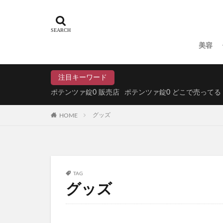
N organic(エヌ
パイナップル豆乳
ドラゴンボール
美容
魔法のタオル
てのりベイビーフ
注目キーワード
WEEED(ウィード
ポテンツァ錠0 販売店
ポテンツァ錠0 どこで売ってる
おひさまでつくっ
HOME
グッズ
アスハダパーフェ
学マスウエハース
メイクアップフォ
ラブブ(Labubu)
TAG
ユリカゴドッグフ
グッズ
KATAN Cica 
ミライアイ内用薬
ペプチドショット