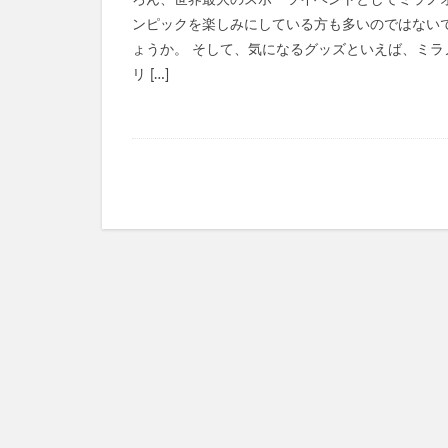
ろん、世界最大のスポーツイベントとしてミラノ
ンピックを楽しみにしている方も多いのではない
ヴァーチェマルラ
ょうか。 そして、気になるグッズといえば、ミラ
チャップアップシ
リ […]
ヤマダ電機
うるおい地肌セラ
僕のAIアカデミー
ジーニッシュマニ
ヒザこし健康源
nico-nin(ニコニン)
利尻ヘアカラート
LIA(リア)スカル
常備浴
KAT
フォルテカ
エクストラロング
CICIBELLA(シシ