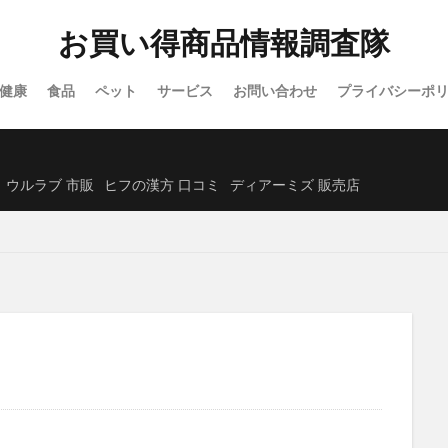
オーガニック)
シックスチェンジ
サンリオウエハース7
イオン
お買い得商品情報調査隊
除毛クリーム
プロセカグッズ
資格スクエア
白漢しろ彩セラミドリ
カナデルプレミアバリアフィックス
IWONU(イウォーヌ)マットレス
健康
食品
ペット
サービス
お問い合わせ
プライバシーポ
ノブACアクティブトライアルセット
NUOSS(ヌオス)育毛剤
ウエハー
レンズ
ガチサプ心眼(しんがん)
ハンターハンターウエハース
)ブリスジェル
フォトEPC
オンラインニキビ治療
備蓄米
ウルラブ 市販
ヒフの漢方 口コミ
ディアーミズ 販売店
たクレンジングオイル
イルコルポミネラルレッグスムーサー
クトクリアエッセンス
SUHADA MIST(スハダミスト)
ビオルチアシャン
福袋
エトヴォス
クッピーラムネフェイスマスク
ミキハウス
ーエバー
SABON(サボン)
エポホワイティア
ニールズヤードレメデ
ルナルナおくすり便
P3ブースターゼリー
ラサーナ
フレイアイディ
ード
トリーツファクトリー(Treats Factory)
手作り
ねこまたの実
ダーマヒットセラム5
義理チョコ
ラクトロン錠
ナノユニバース
ホルモHORMO育毛剤(HORMOホルモプレミアムヘアグロウエッセンス)
アンプル2X
キュアナスG
パールホワイトPROEXプラス