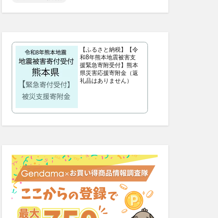
カラートリートメント
デンタルふりかけ
【ふるさと納税】【令
クト腰ベルト
和8年熊本地震被害支
援緊急寄附受付】熊本
ビフェル)
県災害応援寄附金（返
礼品はありません）
ニュートラvc
ワンドッグフード
Nウエハース2
ンプー
デーション
ょうやくとう)
exMate