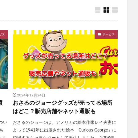
ケアブースターセラムBA
獺祭(だっさい)
日本山人参
bisenoヘア
の山里
ジャムウ・ハーバルソープ
与田祐希×次世代日傘
犬猫生活
ア
じゃこ丸の幻の釜揚げしらす
ボンボンドロップシールたまごっち
ビス
サービス
miスカルプラベンダーブレンド
スカルプマッサージヘアエッセンス
メディテ
ープラス
PLUEST(プルエスト)、カプセルインハイドロクレンズ
BiFel(
の完全美容食
ヒフの漢方
ナップルドリンク
堂 BIYOUDO ミネラルウォーター)
リアラスター
アンミオイル
ムフェザー
無料相談
保険見直しラボ
ドクターセノビル
モグ
レギパン
養庵堂NMN9000
みそきん
ユニクロ感謝祭
RIZI
エーション
イスクラファージ
おさるのジョージ
パールリッチシャ
2024年12月24日
アンナララティ美容液
ママ＆ベビーケアクリーム
リノクルファン
買
おさるのジョージグッズが売ってる場所
ンジングゲルマッサージプラス
ミネラルボディシャインジェル
はどこ？販売店舗やネット通販も
(ロストワード)ウエハース
プランテルEX
健康グッズ
養生薬湯(ようじ
つい
おさるのジョージは、アメリカの絵本作家レイ夫妻に
リシリアフレルカラーシャンプー
シルキースムースUVカットクリーム
N
ち
よって1941年に出版された絵本「Curious George」に
生活応援米
イルコルポミネラルバスパウダー
琉白(るはく)