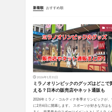
TaYU(タユ)ヘア
新着順
おすすめ順
きたきたのこのこ
フェミッシュクリ
サー
haru kuroka
インナーブースタ
ルブレン
私
美陽堂シリカ水(美陽
ふわ姫
スリ
ベルシリーズ着圧
ダンダダンラバリ
2026年1月31日
かんたんぬか美人
ミラノオリンピックのグッズはどこで
マナラホットクレ
える？日本の販売店やネット通販も
東方LostWord
2026年ミラノ・コルティナ冬季オリンピックが、
おてつたび
に2月6日に開幕します。 スポーツが好きな方はも
きらりのおめぐ実