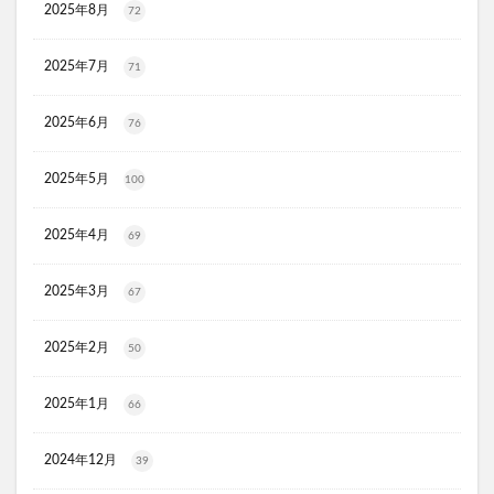
2025年8月
72
JOVS(ジョブズ)脱毛器
リ・ダーマラボモイストゲルクレンジング
2025年7月
71
ディフェンセラ
アクアモイス
ここすく鉄分
ZIGENオールインワンフェイスジェル
2025年6月
76
メディキャットモイストローション、解約
2025年5月
100
キレイ・デ・ナノプラセンタ
ルーフェン(loofen)
ミードリップシャンプー
お金のみらいマップ
2025年4月
69
メルシアラムール
雲のやすらぎプレミアム敷布団
無印良品
薬用アシィドローションEX
2025年3月
67
ライゼブースターオイルミスト
デオシーククリーム
2025年2月
東京オンラインクリニック
キュアスリッチセラム
50
競馬ウエハース
2025年1月
66
イルコルポミネラルボディシャインジェル
MONOVOデオドラントボディ&フェイスウォッシュ
2024年12月
39
ガラスリムーバー(全身美化ガラス)