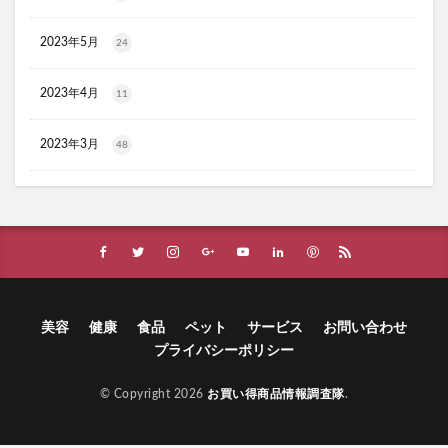
ほけんのぜんぶ
ノビルン
天使のララ
2023年5月
24
ラクーダEX
アサイー
コアフィット(COREFIT)フェイスポインター
2023年4月
11
かける紅生姜
コラゲネイド
ブルーロックウエハース4
2023年3月
48
リ・ダーマラボモイストゲルプラス
みんなの肌潤風呂
イタジャガ
プリキュアグミ
ピクミンチョコエッグ
マバユキまつ毛美容液
SOVE(ソブ)シリアル
ノブL&Wトライアルセット
オークファン
マンションナビ
ブルーインパルス
ハニーチェシャンプー
夏の福袋
ECナビ
美容
健康
食品
ペット
サービス
お問い合わせ
プライバシーポリシー
ANS.(アンス)オンライン診療
ライゼブースターオイルミスト化粧水
ニキビ治療
© Copyright 2026
お買い得商品情報調査隊
.
プラズマ美顔器Un(アン)
サラブレッドホースコレクション ツインウエハース