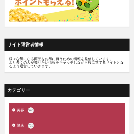
推し活バッグ
てのりフレンズ11
トルークオールインワンジェル
シルクザリッチヘアオイル
白漢しろ彩
碧モイストオイル
千年サジー
オルビスブライト
スキンスムーススクラブジェル
ノイド(NOID)バーム
サイト運営者情報
5デアザフラビン
パーフェクトニードルプレミアム
RESET BOX(リセットボックス)
エンリッチCセラム
様々な気になる商品をお得に買うための情報を発信しています。
より多くの人が知りたい情報をキャッチしながら役に立てるサイトとな
月帯(ツキオビ)
マイプロテイン
ピュアルピエ
るよう運営していきます。
セナクリア
サラフェプラス
ホロベルBBクリーム
エクラシャルム
フィンジア育毛剤
ルミナピール
カテゴリー
サマンサタバサ
あつまれアンパンマン
23zi(ニジュウサンジ)
sakyu(サキュウ)シャンプー
美容
540
ピリモバブルジェルクレンジング
クリスマスコフレ
ファンケルマイルドクレンジングオイル
クリニーク
健康
726
アユーラ(AYURA)
メルヴィータ
CIEUX(シウー)