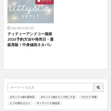
サービス
食べチョクフルーツセレクト
ニューバランス
グラニフ
ヒツジのいらない枕
資生堂エッセンススキンセッティングパウダー
mitas for men(ミタスフォーメン)
サカムケア
2025年12月15日
ミライスピーカー
ティティーアンドコー福袋
ビューティーオープナージェルエクストラモイスチャー
2026予約方法や発売日・通
販再販！中身値段ネタバレ
フェミッシュプレミアムホイップ
エールマカ
ESTH(エス)ハーブピーリングクレンジング
chatFLORA G(チャットフローラジー)
オリジンキャットフード
プロ野球ファンスターズリーグ柿の種
ブレインスリープピローネックコンディショニング
割れない鏡
発酵本家のあまざけ(雪の麹)
ポテンツァ錠0 販売店
ポテンツァ錠0 どこで売ってる
ウルラブ 市販
ニオワンちゃん
美穀菜(びこくさい)
ヒフの漢方 口コミ
ディアーミズ 販売店
シボラナイトダイエットコーヒー