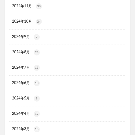
オルビス ザ クレンジング オイル
2024年11月
30
HADAGIWA(はだぎわ)化粧水
アユミンS
2024年10月
24
ユニクロ(UNIQLO)
ジョーシン
RMK
資生堂(SHISEIDO)
アディクション
2024年9月
7
ケフトルシャンプー
エスフォルノ
マリークワント
ズッパディズッカ
あしたのクリニック
双眼鏡
2024年8月
23
コレスタート
ノースフェイス(THE NORTH FACE)
2024年7月
13
Veimia(ヴェーミア)
b.ris(ビーリス)エアリーカラーリングフォーム
タリーズ
2024年6月
10
ポイエニ(ポイントエニタイム)
ネイオンビューティー
チキンゴルフ
DHC
もち吉
お返し
2024年5月
9
ヘルスパンC錠2000
BRAVION S(ブラビオンS)
2024年4月
マナラモイストウォッシュゲル
sowakaドッグフード
17
透明シール帳
クリーンキッズカー
2024年3月
18
ベルタランシード
LifTone(リフトーン)