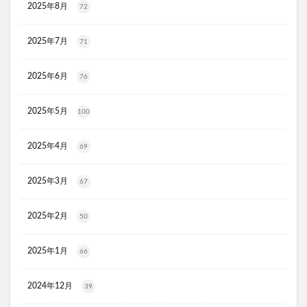
2025年8月
72
JOVS(ジョブズ)脱毛器
リ・ダーマラボモイストゲルクレンジング
2025年7月
71
ディフェンセラ
アクアモイス
ここすく鉄分
ZIGENオールインワンフェイスジェル
2025年6月
76
メディキャットモイストローション、解約
2025年5月
100
キレイ・デ・ナノプラセンタ
ルーフェン(loofen)
ミードリップシャンプー
お金のみらいマップ
2025年4月
69
メルシアラムール
雲のやすらぎプレミアム敷布団
無印良品
薬用アシィドローションEX
2025年3月
67
ライゼブースターオイルミスト
デオシーククリーム
2025年2月
東京オンラインクリニック
キュアスリッチセラム
50
競馬ウエハース
2025年1月
66
イルコルポミネラルボディシャインジェル
MONOVOデオドラントボディ&フェイスウォッシュ
2024年12月
39
ガラスリムーバー(全身美化ガラス)