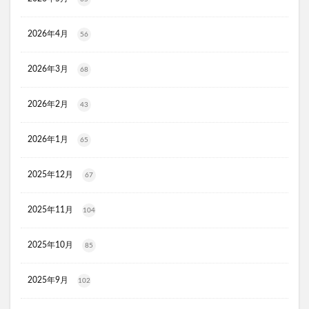
KATAN(カタン)トリュフシェイクミスト
ラッシュアディクト
パールホワイトプロシャイン
2026年4月
56
タリーズ夏の福袋2026
2026年3月
68
moir(モアー)ボリュームアップスプレー
歯ブラシ
アズマブラシお風呂用
アンエアン(1et1)
2026年2月
43
ビーグレン
nicoせっけん
ピンキッシュボーテ
ヒートブースター
お口のふりかけ
2026年1月
65
ULRUB(ウルラブボディスクラブ)
2025年12月
トコフェロンEナチュール
fru:C(フルーシー)美容液
67
エッセンシア酵素
Oigurt(オイグルト)
2025年11月
104
フレイスラボシカクリーム
りそうのコーヒー
グリーンブラザーズ
ノムダス
からだ楽痩茶
2025年10月
85
防已黄耆湯錠SX
モーガンズシャンプー白樹
ピクミンビオレu
トイザらス
2025年9月
102
整体ショーツNEO+(ネオプラス)
マリンピュアクリスタル