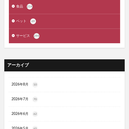
ジルスチュアート
ポッシュヘアケアシャンプー
食品
214
メゾピアノ
禁煙治療
ワイズ製薬強心薬
AGA治療
コーヒーメーカー
電気毛布
ペット
69
ぼっち回避
ジェルミーワン
アズールバイマウジー
サービス
294
ミマモルメGPS
ゴルフテック
大豆イソフラボンエクオール
マムート(MAMMUT)
ホワイトデー
リアップX5
マイシード亜鉛配合 for men
プロペトピュアベールa
アーカイブ
ミラノオリンピック
セタフィルジェントルSAローション
ビオフェルミンスマート腸活サプリ
てんらい黄望皇
2026年8月
10
HAIRSTAR(ヘアスター)イオンスターブラシ
LUCAS(ルカス)浄化スプレー
アカナキャットフード
2026年7月
70
フェミデオ
毎日腎活 活性炭＆ウラジロガシ 猫用
2026年6月
62
ドクトルリンパ
Morning Booster(モーニングブースター)朝活サプリ
2026年5月
65