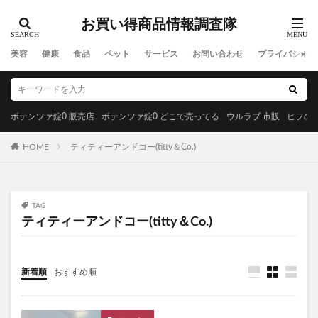
MREビオス
ハダノコエ
剛SUGIMAN(ツヨスギマン)
お買い得商品情報調査隊
ホメオバウローション
メディカルダイエット
ラサーナプレミオール
セルビックEGF・FGF美容液
美容
健康
食品
ペット
サービス
お問い合わせ
プライバシーポ
YUUNYSLEEP(ユニースリープ)
ピリモキープマスクジェルウォッシュ
ポーラ
アクセーヌトライアルセット
ルナソル
ポテンツァ錠0 販売店
ポテンツァ錠0 どこで売ってる
ウルラブ 市販
ヒフの漢
GREEN SPOON(グリーンスプーン)
HOME
ティティーアンドコー(titty＆Co.)
MiMC(エムアイエムシー)
BANANA LEAF(バナナリーフ)石鹸
ファムズベビーエンジェルフォーム
マイピル
TAG
オゼンピックダイエット
P3サプリ(P3NMNサプリメント)
ティティーアンドコー(titty＆Co.)
天体望遠鏡
ゴリラクリニック
モグニャンキャットフードライト
新着順
おすすめ順
ペロリコドッグフードライト
クリスマス
初心者狩り
カルディ
西松屋