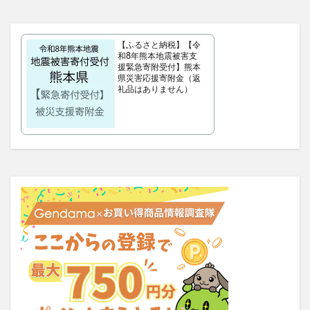
タリーズサマーボックス2026
ケフトルローションEX
クラプロックス
防災圧縮袋
【ふるさと納税】【令
マッスルデリ(Muscle Deli)
和8年熊本地震被害支
援緊急寄附受付】熊本
RIMEDO(リメド)ウォータリーバーム
県災害応援寄附金（返
ベルシュヴーシャンプー
ベルタプエラリア
礼品はありません）
カラタスケアNMN
ファンケル無添加ブライトニング 透明美白1ヵ月集中キット
ZAO SODA(ザオウソーダ)
大人のカロリミット
RE：アールイープラセンタ美容液
ノビエース
OBREMO(オブレモ)
まるでこたつソックス
ロザブルーナイトブラ
ベルタプレリズム
女性用がん保険
ロートV5アクトビジョン
アラプラス深い眠り
KAMIKAシルキースティックファンデーション
ピクミンめじるしアクセサリー2
ぬいぐるみ