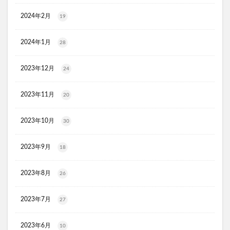
スリムストンコーヒー
2024年2月
19
マイナチュレスカルプフローラブースター
プレミアムボディーソープデオラ
2024年1月
28
毎日腎活 活性炭＆ウラジロガシ 犬用
Eyepa(アイーパ)
2023年12月
24
DEAN&DELUCA(ディーンアンドデルーカ)リバーシブルトート
猫ピタ
Ulike(ユーライク)脱毛器X Max
2023年11月
20
ラグネットバブルスクラブ
SILAIR(シレア)いびき対策枕
セルヘアプラス
飲むプロテオグリカンリフリーラ
2023年10月
30
ウエストヘル(WAISTHELL)
やさいちゅあぶる
2023年9月
18
ヘパトリート
通快麗茶
シルクエキスパートPro5
SCALP DROP(スカルプドロップ)
シェルシュール
2023年8月
26
NUKUMO(ヌクモ)脱毛クリーム
ヒューマナノプラセン原液
イルチブラックソープ
2023年7月
27
生サプリメント燃
淡路島キムチ
2023年6月
ヴィオテラスC+クリアセラム
ブレスマイル
10