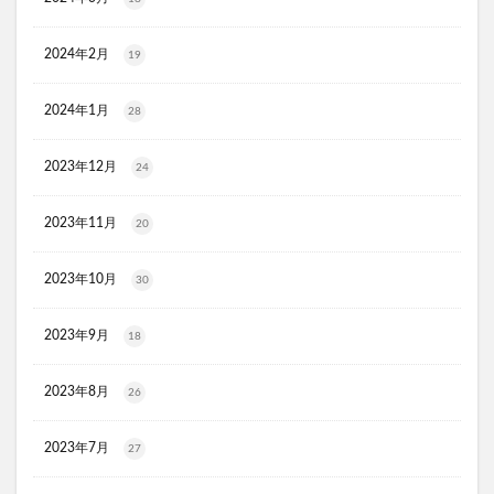
DENNOVATE(ディノベート) ホワイトニングジェルパック
2024年2月
19
マイナチュレスカルプシャンプー
フェルササプリ
SHIN.薬用育毛剤
ふく温泉水のいらない全身シャンプー
2024年1月
28
ウエストヘル(WAISTHELL)
やさいちゅあぶる
ヘパトリート
通快麗茶
シルクエキスパートPro5
2023年12月
24
SCALP DROP(スカルプドロップ)
シェルシュール
2023年11月
20
NUKUMO(ヌクモ)脱毛クリーム
ヒューマナノプラセン原液
イルチブラックソープ
2023年10月
30
生サプリメント燃
淡路島キムチ
ヴィオテラスC+クリアセラム
ブレスマイル
2023年9月
18
ほけんのぜんぶ
ノビルン
天使のララ
ラクーダEX
アサイー
2023年8月
26
コアフィット(COREFIT)フェイスポインター
2023年7月
27
かける紅生姜
コラゲネイド
ブルーロックウエハース4
ハイキューウエハース5