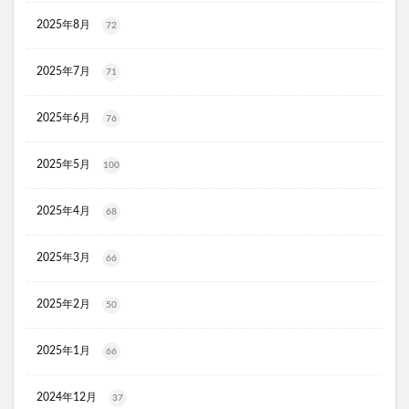
OZA SODA (オーザソーダ)
2025年8月
72
薬屋のひとりごと、ウエハース
ライスビギン
2025年7月
71
ちいかわトートバッグ
ダーマスキンピーリング
MIRANAL(ミラナル)ナチュラルパック
ポテンツァ
2025年6月
76
クリニックフォア
たまごっちボーロ
ホロベルプロテクト保湿UV
NULLオールインワンミスト
2025年5月
100
アイスヘッド
LOWYA(ロウヤ)
フルティア ザ・セラム
Actually(アクチュアリー)
2025年4月
68
ソフマップ
スタバ(スターバックス)
ノジマ
2025年3月
66
グミ
洋風
アルビオン
クリスマスケーキ
BeBe(べべ)
ジュリークフェイスオイル
2025年2月
50
ミッシーリストシルク腹巻き
Mimipo(ミミポ)オンラインクリニック
2025年1月
66
明目腎気丸(めいもくじんきがん)
2024年12月
37
リリーブラウン(LILY BROWN)
財布