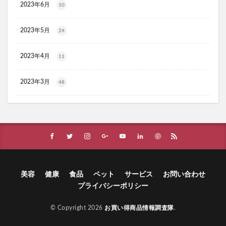
2023年6月
10
イデアアクトプラチナVCセラム
エミューの雫
オルビスユードット
ANLIP(アンリップ)
2023年5月
24
ひな祭りケーキ
エアーかおる
NAXLU(ナクスル)
2023年4月
11
haruシャンプー
ワンピース
父の日
てのりベイビーフレンズ
ガチサプ心眼(しんがん)
2023年3月
48
ハンターハンターウエハース
WEEED(ウィード)ブリスジェル
フォトEPC
オンラインニキビ治療
備蓄米
おひさまでつくったクレンジングオイル
イルコルポミネラルレッグスムーサー
アスハダパーフェクトクリアエッセンス
美容
健康
食品
ペット
サービス
お問い合わせ
SUHADA MIST(スハダミスト)
ビオルチアシャンプー
プライバシーポリシー
学マスウエハース
福袋
エトヴォス
© Copyright 2026
お買い得商品情報調査隊
.
クッピーラムネフェイスマスク
ミキハウスサマーパック
メイクアップフォーエバー
SABON(サボン)