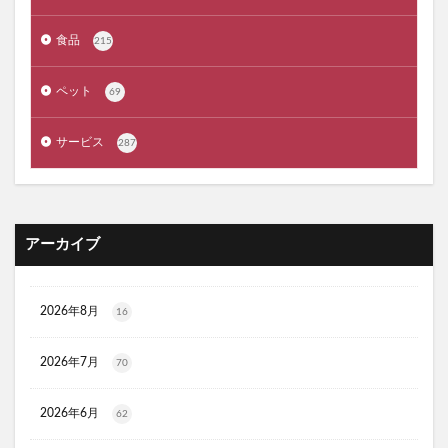
イトーヨーカドー
クオニスダーマフィラー
食品
215
ほぐらくケアEX
ザボディショップ(THE BODY SHOP)
WHITH WHITE(フィス ホワイト)ボディスクラブ
ペット
69
リアルゴールドRG
ペプチア
nico-nin(ニコニン)
サービス
287
30delete(サーティーデリート)
ムテキクリアせいろ
ペロリン
CMYファンデーション
祝！たまごっち30thキャラマグネッツ
GABA納豆10000
珠肌シシオール
ケトリーム
フィジカルメンテプロ
アーカイブ
Sinai(シナイ)
さよなら中性生活プレミアム
テストコアNO3
Reveオーガニック歯みがき粉
2026年8月
16
ヘアトニックグロウジェル
ヒックスミノキシジル5
健心キナーゼ
クイックフリーズクールレスキュー
2026年7月
70
アンエアン(1et1)
ビーグレン
nicoせっけん
2026年6月
62
ピンキッシュボーテ
ヒートブースター
お口のふりかけ
ULRUB(ウルラブボディスクラブ)