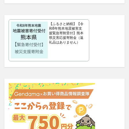
OBREMO(オブレモ)
まるでこたつソックス
ロザブルーナイトブラ
ベルタプレリズム
女性用がん保険
ロートV5アクトビジョン
【ふるさと納税】【令
和8年熊本地震被害支
アラプラス深い眠り
援緊急寄附受付】熊本
県災害応援寄附金（返
KAMIKAシルキースティックファンデーション
礼品はありません）
ピクミンめじるしアクセサリー2
ぬいぐるみ
推し活バッグ
てのりフレンズ11
トルークオールインワンジェル
リ・ダーマラボモイストゲルプラス
みんなの肌潤風呂
イタジャガ
プリキュアグミ
ピクミンチョコエッグ
マバユキまつ毛美容液
SOVE(ソブ)シリアル
ノブL&Wトライアルセット
オークファン
マンションナビ
CFYHシャンプー
もぐーんスティック
元祖SDガンダムスナック
バロニーマグネットシャンプー
竹塩石鹸プレミアム