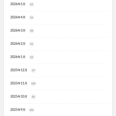
2026年5月
65
トコフェロンEナチュール
fru:C(フルーシー)美容液
エッセンシア酵素
Oigurt(オイグルト)
2026年4月
56
フレイスラボシカクリーム
りそうのコーヒー
2026年3月
グリーンブラザーズ
ノムダス
からだ楽痩茶
68
防已黄耆湯錠SX
モーガンズシャンプー白樹
2026年2月
42
ピクミンビオレu
トイザらス
整体ショーツNEO+(ネオプラス)
マリンピュアクリスタル
2026年1月
63
JOVS(ジョブズ)脱毛器
&TEAMツインウエハース
ドラゴンボールウエハース勝利への執念(ドラゴンボール 超戦
2025年12月
67
士シールウエハース超 勝利への執念)
ホロライブ
オルビスミスター
2025年11月
104
プルリットプレミアムナイトラッピングクリーム
2025年10月
85
ヒアロディープパッチ
ウルウフリーシェイクモイストミルク
2025年9月
102
フコイダン保湿ローション
Biny(ビニー)乾燥機