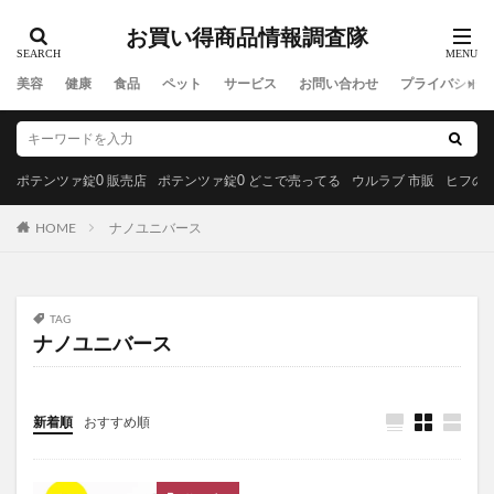
ウルアスオールインワンソープ
メリフメルティブラック
お買い得商品情報調査隊
MAC(マック)
トムフォードビューティ
おせち料理
美容
健康
食品
ペット
サービス
お問い合わせ
プライバシーポ
ジョンマスターオーガニック
エルトフィアアールティーグリップツイン
エレベルシルキースキンカバー
ドクターズオイル
ポテンツァ錠0 販売店
ポテンツァ錠0 どこで売ってる
ウルラブ 市販
ヒフの漢
ミッシーリストシルク保湿マスク
アフターピル
レノーヴァ
リムイット48PLUS
HOME
ナノユニバース
モグニャンキャットフード
アンダーアーマー
クルミラ(CLEMIRA)
おみおくりペット火葬
SLY(スライ)
阪神タイガース
コンバース
TAG
ナノユニバース
ドクターマーチン
マリメッコ
お菓子以外
養生仙薬の葛根湯
金の極マカ
ペプチドショットアンプル2X
リドマスターS
新着順
おすすめ順
はははのは
ゼルダの伝説ウェポンコレクション
ブルーベリー&ルテインα
ジュニサプ