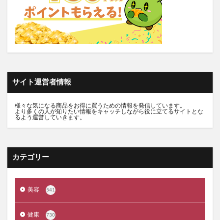
表参道メディカルクリニック
つるつる凛
ガンダム食玩コンバージ
パフコ化粧戻しパフ
ガンダムアーティファクト
プラファスト
奇跡の歯ブラシ
chatGENE(チャットジーン)
エヴァウエハース
Mac買取ネット
サイト運営者情報
ミテラ妊娠線クリーム
ナチュラグラッセUVプロテクションベース
様々な気になる商品をお得に買うための情報を発信しています。
より多くの人が知りたい情報をキャッチしながら役に立てるサイトとな
仮面ライダーゼッツ
変わり種
るよう運営していきます。
クリーンワン(CLEAN WAN)
アナスイ
LUSH(ラッシュ)
Mona青山クリニック
カテゴリー
ふじメディカル
エレガンス
東京品川ゼウスクリニック
VICTORIA SELFESTE(ヴィクトリアセルフエステ)
美容
541
yuhaku(ユハク)
ダニ捕りくん
景品パラダイス
健康
730
COSORI(コソリ)ノンフライヤー
臭ピタッ！プラス