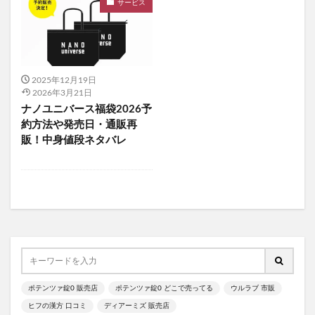
サービス
サンパラソルアスリート
アラプラス糖脂ダウン
NULLシューパウダー
紅蔘元(ホンサムウォン)
薬用からだまるごとデオ・ソープ
ミャクミャクシール帳BOOK
2025年12月19日
2026年3月21日
ナノラル薬用ホワイト＆プロテクト
ナノユニバース福袋2026予
プロフレッシュオーラルリンス
約方法や発売日・通販再
販！中身値段ネタバレ
アラプラスロンジェビティプレミアム5-ALA50
フェルササプリケーハイル
マッスルプレスタンクトップ
アラプラスゴールドEX
マッスルデリ(Muscle Deli)
RIMEDO(リメド)ウォータリーバーム
ベルシュヴーシャンプー
ベルタプエラリア
カラタスケアNMN
ファンケル無添加ブライトニング 透明美白1ヵ月集中キット
ZAO SODA(ザオウソーダ)
大人のカロリミット
ポテンツァ錠0 販売店
ポテンツァ錠0 どこで売ってる
ウルラブ 市販
ヒフの漢方 口コミ
ディアーミズ 販売店
RE：アールイープラセンタ美容液
ノビエース