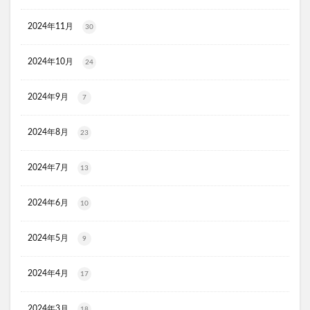
ヨラドッグフード
敬老の日
2024年11月
30
Offlat(オフラット)マシュピールスクラブ
アースミュージック&エコロジー
ル・クルーゼ
2024年10月
24
バレンタイン
DHCエクオール
2024年9月
7
ESIENCE(エシエンス)ダーマインショット
ReD(レッド)リカバリーウェア
森永トリプルサプリ
2024年8月
23
カテキン緑茶のチカラW
アラジルニキビ治療薬
リョウシンJVコンドロイ錠
エミネラス
2024年7月
13
タカミブライトスポットB3+
CICA(シカ)デイリースージングマスク
2024年6月
10
ブレインスリープウェアリカバリー
2024年5月
9
ZIGENパーフェクトスムースシェービングジェル
サッカー日本代表ウエハース
飲むグアーガムリフリーラ
2024年4月
17
あゆみの宝プロテオグリカン
トレゾールブラン
CLEANEO(クリアネオ)
サージクラス
2024年3月
18