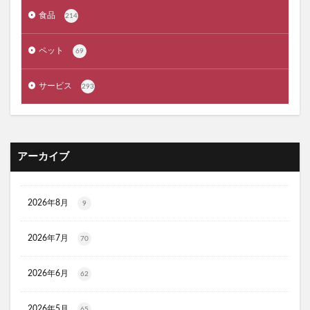
ジルスチュアート
ポッシュヘアケアシャンプー
食品
214
メゾピアノ
禁煙治療
ワイズ製薬強心薬
AGA治療
コーヒーメーカー
電気毛布
ペット
69
ぼっち回避
ジェルミーワン
アズールバイマウジー
サービス
293
ミマモルメGPS
ゴルフテック
大豆イソフラボンエクオール
マムート(MAMMUT)
ホワイトデー
リアップX5
マイシード亜鉛配合 for men
プロペトピュアベールa
アーカイブ
ミラノオリンピック
セタフィルジェントルSAローション
ビオフェルミンスマート腸活サプリ
てんらい黄望皇
2026年8月
9
HAIRSTAR(ヘアスター)イオンスターブラシ
LUCAS(ルカス)浄化スプレー
アカナキャットフード
2026年7月
70
フェミデオ
毎日腎活 活性炭＆ウラジロガシ 猫用
2026年6月
62
ドクトルリンパ
Morning Booster(モーニングブースター)朝活サプリ
2026年5月
65