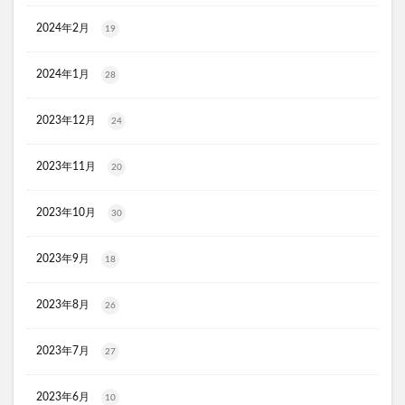
マイナチュレスカルプフローラブースター
2024年2月
19
プレミアムボディーソープデオラ
毎日腎活 活性炭＆ウラジロガシ 犬用
Eyepa(アイーパ)
2024年1月
28
DEAN&DELUCA(ディーンアンドデルーカ)リバーシブルトート
2023年12月
24
猫ピタ
Ulike(ユーライク)脱毛器X Max
ラグネットバブルスクラブ
SILAIR(シレア)いびき対策枕
2023年11月
20
セルヘアプラス
飲むプロテオグリカンリフリーラ
ウエストヘル(WAISTHELL)
やさいちゅあぶる
2023年10月
30
ヘパトリート
通快麗茶
シルクエキスパートPro5
2023年9月
18
SCALP DROP(スカルプドロップ)
シェルシュール
NUKUMO(ヌクモ)脱毛クリーム
2023年8月
26
ヒューマナノプラセン原液
イルチブラックソープ
生サプリメント燃
淡路島キムチ
2023年7月
27
ヴィオテラスC+クリアセラム
ブレスマイル
2023年6月
ほけんのぜんぶ
ノビルン
天使のララ
10