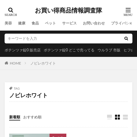
MREビオス
ハダノコエ
剛SUGIMAN(ツヨスギマン)
お買い得商品情報調査隊
ホメオバウローション
メディカルダイエット
ラサーナプレミオール
セルビックEGF・FGF美容液
美容
健康
食品
ペット
サービス
お問い合わせ
プライバシーポ
YUUNYSLEEP(ユニースリープ)
ピリモキープマスクジェルウォッシュ
ポーラ
アクセーヌトライアルセット
ルナソル
ポテンツァ錠0 販売店
ポテンツァ錠0 どこで売ってる
ウルラブ 市販
ヒフの漢
GREEN SPOON(グリーンスプーン)
HOME
ノビレホワイト
MiMC(エムアイエムシー)
BANANA LEAF(バナナリーフ)石鹸
ファムズベビーエンジェルフォーム
マイピル
TAG
オゼンピックダイエット
P3サプリ(P3NMNサプリメント)
ノビレホワイト
天体望遠鏡
ゴリラクリニック
モグニャンキャットフードライト
新着順
おすすめ順
ペロリコドッグフードライト
クリスマス
初心者狩り
カルディ
西松屋