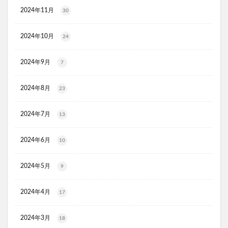
HADAGIWA(はだぎわ)化粧水
アユミンS
2024年11月
30
ユニクロ(UNIQLO)
ジョーシン
RMK
2024年10月
24
資生堂(SHISEIDO)
アディクション
ケフトルシャンプー
エスフォルノ
マリークワント
2024年9月
7
ズッパディズッカ
あしたのクリニック
双眼鏡
コレスタート
ノースフェイス(THE NORTH FACE)
2024年8月
23
Veimia(ヴェーミア)
2024年7月
13
b.ris(ビーリス)エアリーカラーリングフォーム
タリーズ
ポイエニ(ポイントエニタイム)
ネイオンビューティー
2024年6月
10
チキンゴルフ
DHC
もち吉
お返し
ヘルスパンC錠2000
BRAVION S(ブラビオンS)
2024年5月
9
マナラモイストウォッシュゲル
sowakaドッグフード
2024年4月
透明シール帳
クリーンキッズカー
17
ベルタランシード
LifTone(リフトーン)
2024年3月
18
スリムストンコーヒー