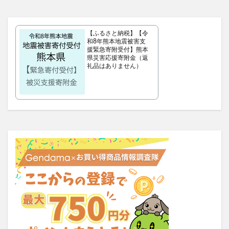
タリーズサマーボックス2026
ケフトルローションEX
クラプロックス
防災圧縮袋
【ふるさと納税】【令
マッスルデリ(Muscle Deli)
和8年熊本地震被害支
援緊急寄附受付】熊本
RIMEDO(リメド)ウォータリーバーム
県災害応援寄附金（返
ベルシュヴーシャンプー
ベルタプエラリア
礼品はありません）
カラタスケアNMN
ファンケル無添加ブライトニング 透明美白1ヵ月集中キット
ZAO SODA(ザオウソーダ)
大人のカロリミット
RE：アールイープラセンタ美容液
ノビエース
OBREMO(オブレモ)
まるでこたつソックス
ロザブルーナイトブラ
ベルタプレリズム
女性用がん保険
ロートV5アクトビジョン
アラプラス深い眠り
KAMIKAシルキースティックファンデーション
ピクミンめじるしアクセサリー2
ぬいぐるみ