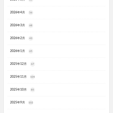
KATAN(カタン)トリュフシェイクミスト
ラッシュアディクト
パールホワイトプロシャイン
2026年4月
56
タリーズ夏の福袋2026
2026年3月
68
moir(モアー)ボリュームアップスプレー
歯ブラシ
アンエアン(1et1)
ビーグレン
nicoせっけん
2026年2月
43
ピンキッシュボーテ
ヒートブースター
お口のふりかけ
ULRUB(ウルラブボディスクラブ)
2026年1月
65
トコフェロンEナチュール
fru:C(フルーシー)美容液
2025年12月
エッセンシア酵素
Oigurt(オイグルト)
67
フレイスラボシカクリーム
りそうのコーヒー
2025年11月
104
グリーンブラザーズ
ノムダス
からだ楽痩茶
防已黄耆湯錠SX
モーガンズシャンプー白樹
2025年10月
85
ピクミンビオレu
トイザらス
整体ショーツNEO+(ネオプラス)
マリンピュアクリスタル
2025年9月
102
JOVS(ジョブズ)脱毛器