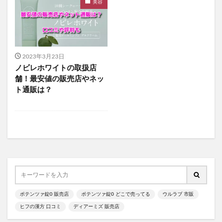
美容
食べチョクフルーツセレクト
ニューバランス
グラニフ
ヒツジのいらない枕
資生堂エッセンススキンセッティングパウダー
mitas for men(ミタスフォーメン)
サカムケア
2023年3月23日
ミライスピーカー
ノビレホワイトの取扱店
ビューティーオープナージェルエクストラモイスチャー
舗！最安値の販売店やネッ
ト通販は？
フェミッシュプレミアムホイップ
エールマカ
ESTH(エス)ハーブピーリングクレンジング
chatFLORA G(チャットフローラジー)
オリジンキャットフード
プロ野球ファンスターズリーグ柿の種
ブレインスリープピローネックコンディショニング
割れない鏡
発酵本家のあまざけ(雪の麹)
ポテンツァ錠0 販売店
ポテンツァ錠0 どこで売ってる
ウルラブ 市販
ニオワンちゃん
美穀菜(びこくさい)
ヒフの漢方 口コミ
ディアーミズ 販売店
シボラナイトダイエットコーヒー