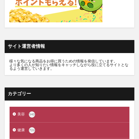
推し活バッグ
てのりフレンズ11
トルークオールインワンジェル
シルクザリッチヘアオイル
白漢しろ彩
碧モイストオイル
千年サジー
オルビスブライト
スキンスムーススクラブジェル
ノイド(NOID)バーム
サイト運営者情報
5デアザフラビン
パーフェクトニードルプレミアム
RESET BOX(リセットボックス)
エンリッチCセラム
様々な気になる商品をお得に買うための情報を発信しています。
より多くの人が知りたい情報をキャッチしながら役に立てるサイトとな
月帯(ツキオビ)
マイプロテイン
ピュアルピエ
るよう運営していきます。
セナクリア
サラフェプラス
ホロベルBBクリーム
エクラシャルム
フィンジア育毛剤
ルミナピール
カテゴリー
サマンサタバサ
あつまれアンパンマン
23zi(ニジュウサンジ)
sakyu(サキュウ)シャンプー
美容
540
ピリモバブルジェルクレンジング
クリスマスコフレ
ファンケルマイルドクレンジングオイル
クリニーク
健康
726
アユーラ(AYURA)
メルヴィータ
CIEUX(シウー)