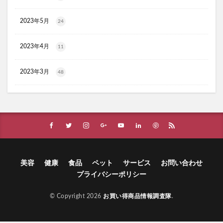
ラクーダEX
アサイー
2023年5月
24
コアフィット(COREFIT)フェイスポインター
かける紅生姜
コラゲネイド
2023年4月
11
ブルーロックウエハース4
リ・ダーマラボモイストゲルプラス
みんなの肌潤風呂
2023年3月
48
イタジャガ
プリキュアグミ
ピクミンチョコエッグ
マバユキまつ毛美容液
SOVE(ソブ)シリアル
ノブL&Wトライアルセット
オークファン
マンションナビ
ブルーインパルス
ハニーチェシャンプー
夏の福袋
ECナビ
ANS.(アンス)オンライン診療
美容
健康
食品
ペット
サービス
お問い合わせ
プライバシーポリシー
ライゼブースターオイルミスト化粧水
ニキビ治療
プラズマ美顔器Un(アン)
© Copyright 2026
お買い得商品情報調査隊
.
サラブレッドホースコレクション ツインウエハース
menu(メニュー)
SHIN.ボタニカルスカルプシャンプー