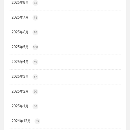
2025年8月
72
リ・ダーマラボモイストゲルクレンジング
ディフェンセラ
アクアモイス
ここすく鉄分
2025年7月
71
ZIGENオールインワンフェイスジェル
メディキャットモイストローション、解約
2025年6月
76
キレイ・デ・ナノプラセンタ
ルーフェン(loofen)
2025年5月
100
ミードリップシャンプー
お金のみらいマップ
メルシアラムール
雲のやすらぎプレミアム敷布団
2025年4月
69
無印良品
薬用アシィドローションEX
ライゼブースターオイルミスト
デオシーククリーム
2025年3月
67
東京オンラインクリニック
キュアスリッチセラム
2025年2月
競馬ウエハース
50
イルコルポミネラルボディシャインジェル
2025年1月
66
MONOVOデオドラントボディ&フェイスウォッシュ
ガラスリムーバー(全身美化ガラス)
2024年12月
39
オルビス ザ クレンジング オイル