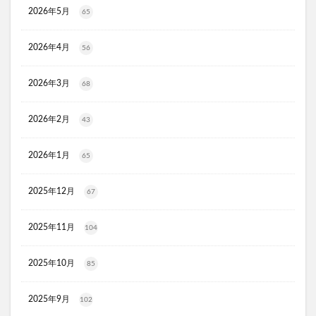
ラッシュアディクト
パールホワイトプロシャイン
2026年5月
65
タリーズ夏の福袋2026
2026年4月
moir(モアー)ボリュームアップスプレー
歯ブラシ
56
アズマブラシお風呂用
アンエアン(1et1)
2026年3月
68
ビーグレン
nicoせっけん
ピンキッシュボーテ
ヒートブースター
お口のふりかけ
2026年2月
43
ULRUB(ウルラブボディスクラブ)
トコフェロンEナチュール
fru:C(フルーシー)美容液
2026年1月
65
エッセンシア酵素
Oigurt(オイグルト)
2025年12月
67
フレイスラボシカクリーム
りそうのコーヒー
グリーンブラザーズ
ノムダス
からだ楽痩茶
2025年11月
104
防已黄耆湯錠SX
モーガンズシャンプー白樹
ピクミンビオレu
トイザらス
2025年10月
85
整体ショーツNEO+(ネオプラス)
マリンピュアクリスタル
2025年9月
102
JOVS(ジョブズ)脱毛器