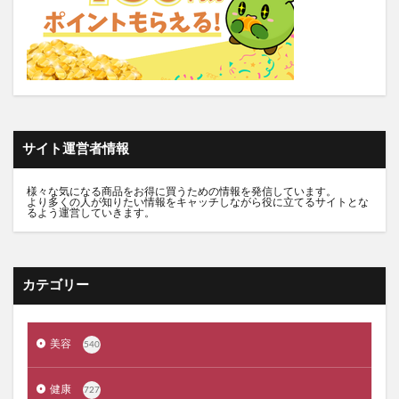
トルークオールインワンジェル
シルクザリッチヘアオイル
白漢しろ彩
碧モイストオイル
千年サジー
オルビスブライト
スキンスムーススクラブジェル
ノイド(NOID)バーム
5デアザフラビン
パーフェクトニードルプレミアム
RESET BOX(リセットボックス)
エンリッチCセラム
サイト運営者情報
月帯(ツキオビ)
マイプロテイン
ピュアルピエ
セナクリア
サラフェプラス
ホロベルBBクリーム
様々な気になる商品をお得に買うための情報を発信しています。
より多くの人が知りたい情報をキャッチしながら役に立てるサイトとな
るよう運営していきます。
エクラシャルム
フィンジア育毛剤
ルミナピール
サマンサタバサ
あつまれアンパンマン
23zi(ニジュウサンジ)
sakyu(サキュウ)シャンプー
カテゴリー
ピリモバブルジェルクレンジング
クリスマスコフレ
ファンケルマイルドクレンジングオイル
クリニーク
美容
540
アユーラ(AYURA)
メルヴィータ
CIEUX(シウー)
ジルスチュアート
ポッシュヘアケアシャンプー
健康
727