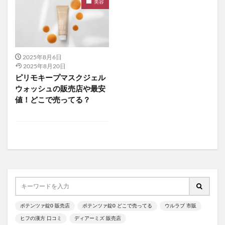
グラニフ
ヒツジのいらない枕
美容
資生堂エッセンススキンセッティングパウダー
mitas for men(ミタスフォーメン)
サカムケア
ミライスピーカー
2025年8月6日
ビューティーオープナージェルエクストラモイスチャー
2025年8月20日
フェミッシュプレミアムホイップ
エールマカ
ピリモキープマスクジェル
ウォッシュの販売店や最安
ESTH(エス)ハーブピーリングクレンジング
値！どこで売ってる？
chatFLORA G(チャットフローラジー)
オリジンキャットフード
プロ野球ファンスターズリーグ柿の種
ブレインスリープピローネックコンディショニング
割れない鏡
発酵本家のあまざけ(雪の麹)
ニオワンちゃん
美穀菜(びこくさい)
シボラナイトダイエットコーヒー
ポテンツァ錠0 販売店
ポテンツァ錠0 どこで売ってる
ウルラブ 市販
タリーズサマーボックス2026
ケフトルローションEX
ヒフの漢方 口コミ
ディアーミズ 販売店