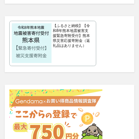
クラプロックス
防災圧縮袋
マッスルデリ(Muscle Deli)
RIMEDO(リメド)ウォータリーバーム
【ふるさと納税】【令
ベルシュヴーシャンプー
ベルタプエラリア
和8年熊本地震被害支
援緊急寄附受付】熊本
カラタスケアNMN
県災害応援寄附金（返
礼品はありません）
ファンケル無添加ブライトニング 透明美白1ヵ月集中キット
ZAO SODA(ザオウソーダ)
大人のカロリミット
RE：アールイープラセンタ美容液
ノビエース
OBREMO(オブレモ)
まるでこたつソックス
ロザブルーナイトブラ
ベルタプレリズム
女性用がん保険
ロートV5アクトビジョン
アラプラス深い眠り
KAMIKAシルキースティックファンデーション
ピクミンめじるしアクセサリー2
ぬいぐるみ
推し活バッグ
てのりフレンズ11