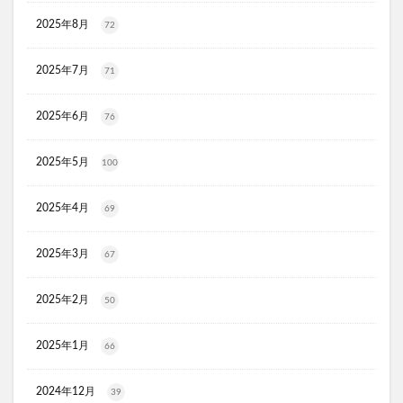
リ・ダーマラボモイストゲルクレンジング
2025年8月
72
ディフェンセラ
アクアモイス
ここすく鉄分
ZIGENオールインワンフェイスジェル
2025年7月
71
メディキャットモイストローション、解約
2025年6月
キレイ・デ・ナノプラセンタ
ルーフェン(loofen)
76
ミードリップシャンプー
お金のみらいマップ
2025年5月
100
メルシアラムール
雲のやすらぎプレミアム敷布団
無印良品
薬用アシィドローションEX
2025年4月
69
ライゼブースターオイルミスト
デオシーククリーム
東京オンラインクリニック
キュアスリッチセラム
2025年3月
67
競馬ウエハース
2025年2月
50
イルコルポミネラルボディシャインジェル
MONOVOデオドラントボディ&フェイスウォッシュ
2025年1月
66
ガラスリムーバー(全身美化ガラス)
オルビス ザ クレンジング オイル
2024年12月
39