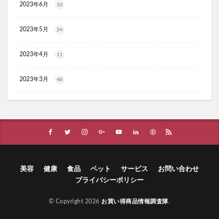
2023年6月
10
ほけんのぜんぶ
ノビルン
天使のララ
ラクーダEX
アサイー
2023年5月
24
コアフィット(COREFIT)フェイスポインター
かける紅生姜
コラゲネイド
2023年4月
11
ブルーロックウエハース4
2023年3月
48
リ・ダーマラボモイストゲルプラス
みんなの肌潤風呂
イタジャガ
プリキュアグミ
ピクミンチョコエッグ
マバユキまつ毛美容液
SOVE(ソブ)シリアル
ノブL&Wトライアルセット
オークファン
マンションナビ
ブルーインパルス
ハニーチェシャンプー
夏の福袋
ECナビ
美容
健康
食品
ペット
サービス
お問い合わせ
ANS.(アンス)オンライン診療
プライバシーポリシー
ライゼブースターオイルミスト化粧水
ニキビ治療
プラズマ美顔器Un(アン)
© Copyright 2026
お買い得商品情報調査隊
.
サラブレッドホースコレクション ツインウエハース