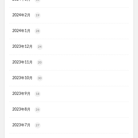
マイナチュレスカルプフローラブースター
プレミアムボディーソープデオラ
2024年2月
19
毎日腎活 活性炭＆ウラジロガシ 犬用
Eyepa(アイーパ)
2024年1月
28
DEAN&DELUCA(ディーンアンドデルーカ)リバーシブルトート
猫ピタ
Ulike(ユーライク)脱毛器X Max
2023年12月
24
ラグネットバブルスクラブ
SILAIR(シレア)いびき対策枕
セルヘアプラス
飲むプロテオグリカンリフリーラ
2023年11月
20
ブレスマイルマウスウォッシュ
2023年10月
ウエストヘル(WAISTHELL)
やさいちゅあぶる
30
ヘパトリート
通快麗茶
シルクエキスパートPro5
2023年9月
18
SCALP DROP(スカルプドロップ)
シェルシュール
NUKUMO(ヌクモ)脱毛クリーム
2023年8月
26
ヒューマナノプラセン原液
イルチブラックソープ
生サプリメント燃
淡路島キムチ
2023年7月
27
ヴィオテラスC+クリアセラム
ブレスマイル