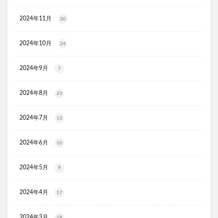
HADAGIWA(はだぎわ)化粧水
アユミンS
2024年11月
30
ユニクロ(UNIQLO)
ジョーシン
RMK
資生堂(SHISEIDO)
アディクション
2024年10月
24
ケフトルシャンプー
エスフォルノ
マリークワント
ズッパディズッカ
あしたのクリニック
双眼鏡
2024年9月
7
コレスタート
ノースフェイス(THE NORTH FACE)
2024年8月
Veimia(ヴェーミア)
23
b.ris(ビーリス)エアリーカラーリングフォーム
タリーズ
2024年7月
13
ポイエニ(ポイントエニタイム)
ネイオンビューティー
チキンゴルフ
DHC
もち吉
お返し
2024年6月
10
ヘルスパンC錠2000
BRAVION S(ブラビオンS)
マナラモイストウォッシュゲル
sowakaドッグフード
2024年5月
9
透明シール帳
クリーンキッズカー
2024年4月
17
ベルタランシード
LifTone(リフトーン)
スリムストンコーヒー
2024年3月
18