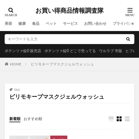
ラサーナプレミオール
セルビックEGF・FGF美容液
お買い得商品情報調査隊
YUUNYSLEEP(ユニースリープ)
美容
健康
食品
ペット
サービス
お問い合わせ
プライバシーポ
ピリモキープマスクジェルウォッシュ
ポーラ
アクセーヌトライアルセット
ルナソル
GREEN SPOON(グリーンスプーン)
ポテンツァ錠0 販売店
ポテンツァ錠0 どこで売ってる
ウルラブ 市販
ヒフの漢
MiMC(エムアイエムシー)
HOME
ピリモキープマスクジェルウォッシュ
BANANA LEAF(バナナリーフ)石鹸
ファムズベビーエンジェルフォーム
マイピル
オゼンピックダイエット
P3サプリ(P3NMNサプリメント)
TAG
天体望遠鏡
ゴリラクリニック
ピリモキープマスクジェルウォッシュ
モグニャンキャットフードライト
ペロリコドッグフードライト
クリスマス
新着順
おすすめ順
初心者狩り
カルディ
西松屋
食べチョクフルーツセレクト
ニューバランス