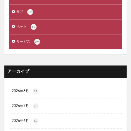
メゾピアノ
禁煙治療
ワイズ製薬強心薬
AGA治療
コーヒーメーカー
電気毛布
食品
214
ぼっち回避
ジェルミーワン
アズールバイマウジー
ペット
69
ミマモルメGPS
ゴルフテック
大豆イソフラボンエクオール
マムート(MAMMUT)
サービス
294
ホワイトデー
リアップX5
マイシード亜鉛配合 for men
プロペトピュアベールa
ミラノオリンピック
セタフィルジェントルSAローション
アーカイブ
ビオフェルミンスマート腸活サプリ
てんらい黄望皇
HAIRSTAR(ヘアスター)イオンスターブラシ
LUCAS(ルカス)浄化スプレー
アカナキャットフード
2026年8月
11
フェミデオ
毎日腎活 活性炭＆ウラジロガシ 猫用
2026年7月
70
ドクトルリンパ
Morning Booster(モーニングブースター)朝活サプリ
2026年6月
62
KATAN(カタン)トリュフシェイクミスト