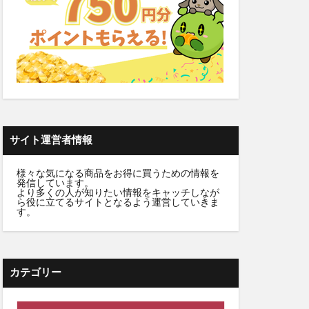
雛人形
カラートリートメント
デンタルふりかけ
クト腰ベルト
サイト運営者情報
ビフェル)
様々な気になる商品をお得に買うための情報を
発信しています。
ニュートラvc
より多くの人が知りたい情報をキャッチしなが
ら役に立てるサイトとなるよう運営していきま
ワンドッグフード
す。
Nウエハース2
ンプー
デーション
カテゴリー