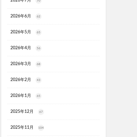
2026年7月
70
スシャンプー
2026年6月
62
タママリズム
骨取りさば
再販
2026年5月
65
ーションプレミアム
ラス
2026年4月
56
ーション
2026年3月
68
剤
プレゼント
刀剣乱舞
2026年2月
43
ンジングリキッド
2026年1月
65
ジマ
江原道
ロンドン
2025年12月
67
)
2025年11月
104
ー