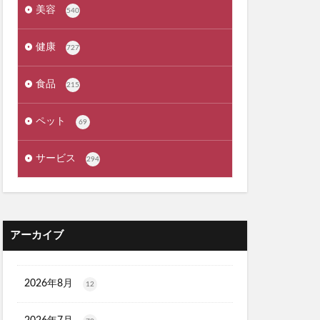
ょうやくとう)
美容
540
exMate
健康
727
ケット)
食品
215
ーウォッシュ
ペット
69
クリニック
サービス
294
職場
カンシャ(感謝)
アーカイブ
髪殿(はつとの)
ルプヘアミスト
フラッシュパック)
2026年8月
12