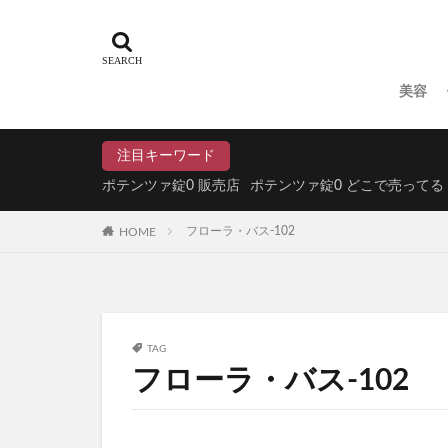
たまごっちボーロ
LOWYA(ロウヤ)
スタバ(スターバッ
美容
ジュリークフェイ
明目腎気丸(めいも
注目キーワード
Offlat(オフラ
ポテンツァ錠0 販売店
ポテンツァ錠0 どこで売ってる
DHCエクオール
HOME
フローラ・バス-102
森永トリプルサプ
ちいかわぷっくり
ZIGEN(ジゲン
ROOT VANIS
TAG
アイムケアーマジックウ
フローラ・バス-102
ミラーホワイトニ
ドッグフード
KISSHADA(キ