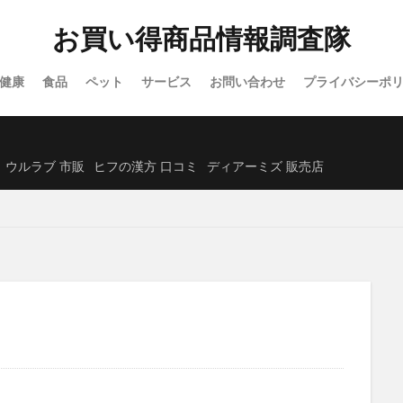
ホロベルプロテクト保湿UV
NULLオールインワンミスト
アイスヘ
お買い得商品情報調査隊
フルティア ザ・セラム
Actually(アクチュアリー)
ソフマップ
クス)
ノジマ
グミ
洋風
アルビオン
クリスマスケーキ
健康
食品
ペット
サービス
お問い合わせ
プライバシーポ
スオイル
ミッシーリストシルク腹巻き
Mimipo(ミミポ)オンラインクリ
くじんきがん)
リリーブラウン(LILY BROWN)
財布
ヨラドッグフー
ット)マシュピールスクラブ
アースミュージック&エコロジー
ル・クルーゼ
ウルラブ 市販
ヒフの漢方 口コミ
ディアーミズ 販売店
ESIENCE(エシエンス)ダーマインショット
ReD(レッド)リカバリーウェア
リ
カテキン緑茶のチカラW
ヤクルト1000(Yakult1000)
トメテルE
あしーる
レインストーム
Yunth(ユンス)生VC美白美容液
目泉(めせ
)アフターシェーブローション
LULLAIR(ラルエア)ファン付きベビーカーシート
H白髪染めカラートリートメント
サロニアフェイスカレントポインター
ォッシュ(I'MCARE Magic wash)
Re:needle(リニードル)ローション
ングトゥースウォッシュ
モウダス
マスターピースセラム
トリプル
ディアーミズ(Dear MS.)
セルノート
ミルセリンホワイト
スハダ)ハリ艶リッチクリーム
脂肪注意報
フローラディクス