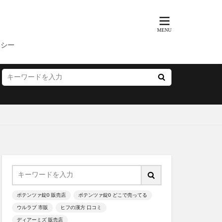
ッド
BeBe(べべ)
リシー
ニック
ド
敬老の日
バレンタイン
X
ん)
LCインナーボール
ワッサー
マグ
ポテンツァ錠0 販売店
ポテンツァ錠0 どこで売ってる
ウルラブ 市販
ヒフの漢方 口コミ
ディアーミズ 販売店