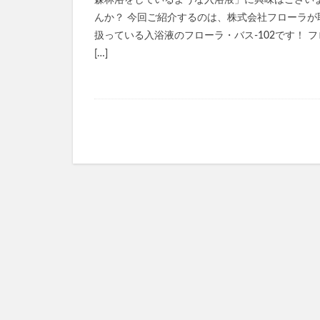
森林浴をしているような入浴液」に興味はござい
KATAN Cica 
んか？ 今回ご紹介するのは、株式会社フローラが
ミライアイ内用薬
扱っている入浴液のフローラ・バス-102です！ フ
ペプチドショット
[…]
TaYU(タユ)ヘア
きたきたのこのこ
フェミッシュクリ
haru kuroka
インナーブースタ
ルブレン
私
美陽堂シリカ水(美陽
ふわ姫
スリ
ベルシリーズ着圧
ダンダダンラバリ
かんたんぬか美人
マナラホットクレ