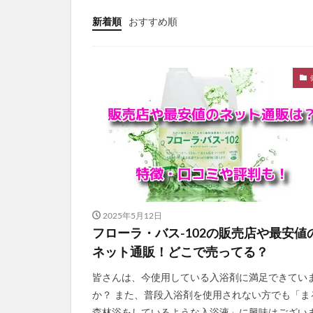
PELTHY(ペルシ
新着順
おすすめ順
ととのうぐらす
N organic(エヌ
パイナップル豆乳
ドラゴンボール
魔法のタオル
てのりベイビーフ
WEEED(ウィード
おひさまでつくっ
アスハダパーフェ
2025年5月12日
学マスウエハース
フローラ・バス-102の販売店や最安値
メイクアップフォ
ネット通販！どこで売ってる？
ラブブ(Labubu)
皆さんは、今使用している入浴剤に満足できてい
ユリカゴドッグフ
か？ また、普段入浴剤を使用されない方でも「ま