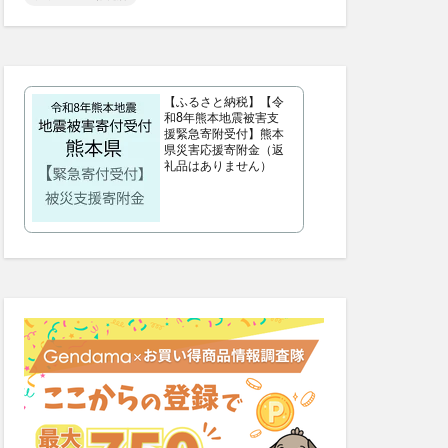
リフトマスク
シンピスト
歩みのゼリー
【ふるさと納税】【令
ッチクリーム
和8年熊本地震被害支
援緊急寄附受付】熊本
コンビニ
県災害応援寄附金（返
礼品はありません）
ス
父の日
プー
サマーパック
ィーズ
ー(FRAY I.D)
いぶきの漢方