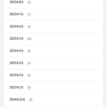
2025年8月
72
JOVS(ジョブズ)脱毛器
リ・ダーマラボモイストゲルクレンジング
2025年7月
71
ディフェンセラ
アクアモイス
ここすく鉄分
ZIGENオールインワンフェイスジェル
2025年6月
76
メディキャットモイストローション、解約
2025年5月
100
キレイ・デ・ナノプラセンタ
ルーフェン(loofen)
ミードリップシャンプー
お金のみらいマップ
2025年4月
69
メルシアラムール
雲のやすらぎプレミアム敷布団
無印良品
薬用アシィドローションEX
2025年3月
67
ライゼブースターオイルミスト
デオシーククリーム
2025年2月
東京オンラインクリニック
キュアスリッチセラム
50
競馬ウエハース
2025年1月
66
イルコルポミネラルボディシャインジェル
MONOVOデオドラントボディ&フェイスウォッシュ
2024年12月
39
ガラスリムーバー(全身美化ガラス)