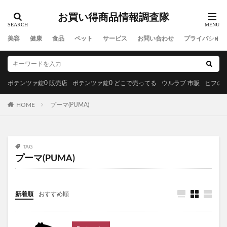
MREビオス
ハダノコエ
剛SUGIMAN(ツヨスギマン)
お買い得商品情報調査隊
ホメオバウローション
メディカルダイエット
ラサーナプレミオール
セルビックEGF・FGF美容液
美容
健康
食品
ペット
サービス
お問い合わせ
プライバシーポ
YUUNYSLEEP(ユニースリープ)
ピリモキープマスクジェルウォッシュ
ポーラ
アクセーヌトライアルセット
ルナソル
ポテンツァ錠0 販売店
ポテンツァ錠0 どこで売ってる
ウルラブ 市販
ヒフの漢
GREEN SPOON(グリーンスプーン)
HOME
プーマ(PUMA)
MiMC(エムアイエムシー)
BANANA LEAF(バナナリーフ)石鹸
ファムズベビーエンジェルフォーム
マイピル
TAG
オゼンピックダイエット
P3サプリ(P3NMNサプリメント)
プーマ(PUMA)
天体望遠鏡
ゴリラクリニック
モグニャンキャットフードライト
新着順
おすすめ順
ペロリコドッグフードライト
クリスマス
初心者狩り
カルディ
西松屋