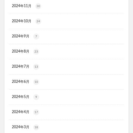
オルビス ザ クレンジング オイル
2024年11月
30
HADAGIWA(はだぎわ)化粧水
アユミンS
2024年10月
24
ユニクロ(UNIQLO)
ジョーシン
RMK
資生堂(SHISEIDO)
アディクション
2024年9月
7
ケフトルシャンプー
エスフォルノ
マリークワント
ズッパディズッカ
あしたのクリニック
双眼鏡
2024年8月
23
コレスタート
ノースフェイス(THE NORTH FACE)
2024年7月
13
Veimia(ヴェーミア)
b.ris(ビーリス)エアリーカラーリングフォーム
タリーズ
2024年6月
10
ポイエニ(ポイントエニタイム)
ネイオンビューティー
チキンゴルフ
DHC
もち吉
お返し
2024年5月
9
ヘルスパンC錠2000
BRAVION S(ブラビオンS)
2024年4月
マナラモイストウォッシュゲル
sowakaドッグフード
17
透明シール帳
クリーンキッズカー
2024年3月
18
ベルタランシード
LifTone(リフトーン)