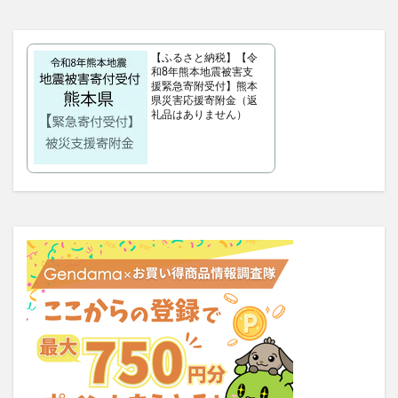
タリーズサマーボックス2026
ケフトルローションEX
クラプロックス
防災圧縮袋
【ふるさと納税】【令
マッスルデリ(Muscle Deli)
和8年熊本地震被害支
援緊急寄附受付】熊本
RIMEDO(リメド)ウォータリーバーム
県災害応援寄附金（返
ベルシュヴーシャンプー
ベルタプエラリア
礼品はありません）
カラタスケアNMN
ファンケル無添加ブライトニング 透明美白1ヵ月集中キット
ZAO SODA(ザオウソーダ)
大人のカロリミット
RE：アールイープラセンタ美容液
ノビエース
OBREMO(オブレモ)
まるでこたつソックス
ロザブルーナイトブラ
ベルタプレリズム
女性用がん保険
ロートV5アクトビジョン
アラプラス深い眠り
KAMIKAシルキースティックファンデーション
ピクミンめじるしアクセサリー2
ぬいぐるみ