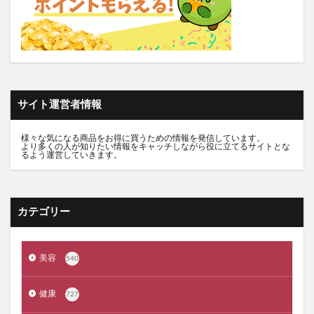
推し活バッグ
てのりフレンズ11
トルークオールインワンジェル
シルクザリッチヘアオイル
白漢しろ彩
碧モイストオイル
千年サジー
オルビスブライト
スキンスムーススクラブジェル
ノイド(NOID)バーム
サイト運営者情報
5デアザフラビン
パーフェクトニードルプレミアム
RESET BOX(リセットボックス)
エンリッチCセラム
様々な気になる商品をお得に買うための情報を発信しています。
より多くの人が知りたい情報をキャッチしながら役に立てるサイトとな
月帯(ツキオビ)
マイプロテイン
ピュアルピエ
るよう運営していきます。
セナクリア
サラフェプラス
ホロベルBBクリーム
エクラシャルム
フィンジア育毛剤
ルミナピール
カテゴリー
サマンサタバサ
あつまれアンパンマン
23zi(ニジュウサンジ)
sakyu(サキュウ)シャンプー
美容
540
ピリモバブルジェルクレンジング
クリスマスコフレ
ファンケルマイルドクレンジングオイル
クリニーク
健康
727
アユーラ(AYURA)
メルヴィータ
CIEUX(シウー)