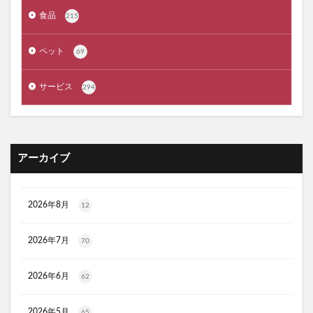
ジルスチュアート
ポッシュヘアケアシャンプー
食品
215
メゾピアノ
禁煙治療
ワイズ製薬強心薬
AGA治療
コーヒーメーカー
電気毛布
ペット
69
ぼっち回避
ジェルミーワン
アズールバイマウジー
サービス
294
ミマモルメGPS
ゴルフテック
大豆イソフラボンエクオール
マムート(MAMMUT)
ホワイトデー
リアップX5
マイシード亜鉛配合 for men
プロペトピュアベールa
アーカイブ
ミラノオリンピック
セタフィルジェントルSAローション
ビオフェルミンスマート腸活サプリ
てんらい黄望皇
2026年8月
12
HAIRSTAR(ヘアスター)イオンスターブラシ
LUCAS(ルカス)浄化スプレー
アカナキャットフード
2026年7月
70
フェミデオ
毎日腎活 活性炭＆ウラジロガシ 猫用
2026年6月
62
ドクトルリンパ
Morning Booster(モーニングブースター)朝活サプリ
2026年5月
65