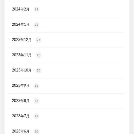
スリムストンコーヒー
2024年2月
19
マイナチュレスカルプフローラブースター
プレミアムボディーソープデオラ
2024年1月
28
毎日腎活 活性炭＆ウラジロガシ 犬用
Eyepa(アイーパ)
2023年12月
24
DEAN&DELUCA(ディーンアンドデルーカ)リバーシブルトート
猫ピタ
Ulike(ユーライク)脱毛器X Max
2023年11月
20
ラグネットバブルスクラブ
SILAIR(シレア)いびき対策枕
セルヘアプラス
飲むプロテオグリカンリフリーラ
2023年10月
30
ブレスマイルマウスウォッシュ
2023年9月
18
ウエストヘル(WAISTHELL)
やさいちゅあぶる
ヘパトリート
通快麗茶
シルクエキスパートPro5
2023年8月
26
SCALP DROP(スカルプドロップ)
シェルシュール
NUKUMO(ヌクモ)脱毛クリーム
2023年7月
27
ヒューマナノプラセン原液
イルチブラックソープ
2023年6月
生サプリメント燃
淡路島キムチ
10