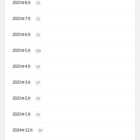
2025年8月
72
JOVS(ジョブズ)脱毛器
リ・ダーマラボモイストゲルクレンジング
2025年7月
71
ディフェンセラ
アクアモイス
ここすく鉄分
ZIGENオールインワンフェイスジェル
2025年6月
76
メディキャットモイストローション、解約
2025年5月
100
キレイ・デ・ナノプラセンタ
ルーフェン(loofen)
ミードリップシャンプー
お金のみらいマップ
2025年4月
69
メルシアラムール
雲のやすらぎプレミアム敷布団
無印良品
薬用アシィドローションEX
2025年3月
67
ライゼブースターオイルミスト
デオシーククリーム
2025年2月
東京オンラインクリニック
キュアスリッチセラム
50
競馬ウエハース
2025年1月
66
イルコルポミネラルボディシャインジェル
MONOVOデオドラントボディ&フェイスウォッシュ
2024年12月
39
ガラスリムーバー(全身美化ガラス)