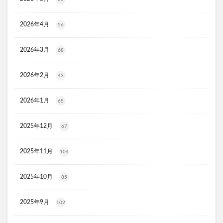
KATAN(カタン)トリュフシェイクミスト
ラッシュアディクト
パールホワイトプロシャイン
2026年4月
56
タリーズ夏の福袋2026
2026年3月
68
moir(モアー)ボリュームアップスプレー
歯ブラシ
アズマブラシお風呂用
アンエアン(1et1)
2026年2月
43
ビーグレン
nicoせっけん
ピンキッシュボーテ
ヒートブースター
お口のふりかけ
2026年1月
65
ULRUB(ウルラブボディスクラブ)
2025年12月
トコフェロンEナチュール
fru:C(フルーシー)美容液
67
エッセンシア酵素
Oigurt(オイグルト)
2025年11月
104
フレイスラボシカクリーム
りそうのコーヒー
グリーンブラザーズ
ノムダス
からだ楽痩茶
2025年10月
85
防已黄耆湯錠SX
モーガンズシャンプー白樹
ピクミンビオレu
トイザらス
2025年9月
102
整体ショーツNEO+(ネオプラス)
マリンピュアクリスタル