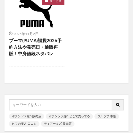
サービス
食べチョクフルーツセレクト
ニューバランス
グラニフ
ヒツジのいらない枕
資生堂エッセンススキンセッティングパウダー
mitas for men(ミタスフォーメン)
サカムケア
2025年11月2日
ミライスピーカー
プーマ(PUMA)福袋2026予
ビューティーオープナージェルエクストラモイスチャー
約方法や発売日・通販再
販！中身値段ネタバレ
フェミッシュプレミアムホイップ
エールマカ
ESTH(エス)ハーブピーリングクレンジング
chatFLORA G(チャットフローラジー)
オリジンキャットフード
プロ野球ファンスターズリーグ柿の種
ブレインスリープピローネックコンディショニング
割れない鏡
発酵本家のあまざけ(雪の麹)
ポテンツァ錠0 販売店
ポテンツァ錠0 どこで売ってる
ウルラブ 市販
ニオワンちゃん
美穀菜(びこくさい)
ヒフの漢方 口コミ
ディアーミズ 販売店
シボラナイトダイエットコーヒー