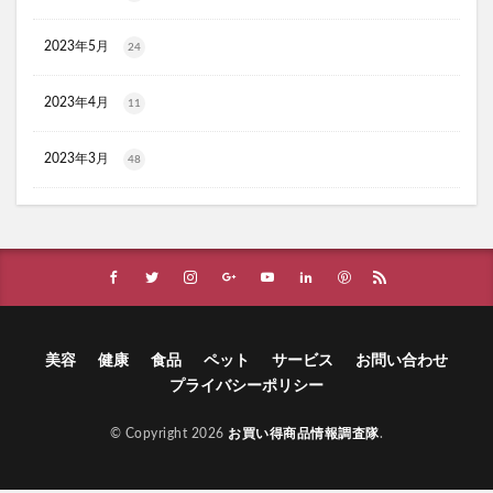
ヴィオテラスC+クリアセラム
ブレスマイル
2023年5月
24
ほけんのぜんぶ
ノビルン
天使のララ
ラクーダEX
アサイー
2023年4月
11
コアフィット(COREFIT)フェイスポインター
かける紅生姜
コラゲネイド
2023年3月
48
ブルーロックウエハース4
リ・ダーマラボモイストゲルプラス
みんなの肌潤風呂
イタジャガ
プリキュアグミ
ピクミンチョコエッグ
マバユキまつ毛美容液
SOVE(ソブ)シリアル
ノブL&Wトライアルセット
オークファン
マンションナビ
ブルーインパルス
美容
健康
食品
ペット
サービス
お問い合わせ
プライバシーポリシー
ハニーチェシャンプー
夏の福袋
ECナビ
ANS.(アンス)オンライン診療
© Copyright 2026
お買い得商品情報調査隊
.
ライゼブースターオイルミスト化粧水
ニキビ治療
プラズマ美顔器Un(アン)