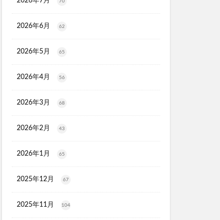
2026年7月
70
スシャンプー
2026年6月
62
タママリズム
骨取りさば
再販
2026年5月
65
ーションプレミアム
ラス
2026年4月
56
ーション
2026年3月
68
剤
プレゼント
刀剣乱舞
2026年2月
43
ンジングリキッド
2026年1月
65
ジマ
江原道
ロンドン
2025年12月
67
)
2025年11月
104
ー