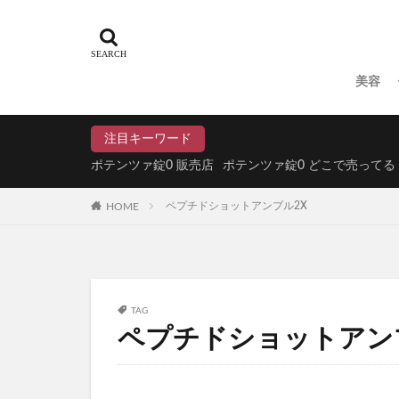
たまごっちボーロ
LOWYA(ロウヤ)
スタバ(スターバッ
美容
ジュリークフェイ
明目腎気丸(めいも
注目キーワード
Offlat(オフラ
ポテンツァ錠0 販売店
ポテンツァ錠0 どこで売ってる
DHCエクオール
HOME
ペプチドショットアンプル2X
森永トリプルサプ
ちいかわぷっくり
ZIGEN(ジゲン
ROOT VANIS
TAG
アイムケアーマジックウ
ペプチドショットアン
ミラーホワイトニ
ドッグフード
KISSHADA(キ