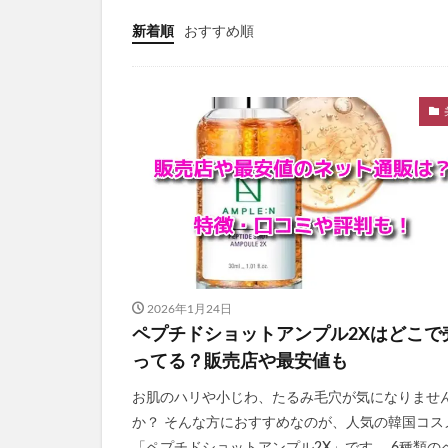
PELTHY(ペルシ
新着順
おすすめ順
ととのうぐらす
N organic(エヌ
パイナップル豆乳
ドラゴンボール
魔法のタオル
てのりベイビーフ
WEEED(ウィード
おひさまでつくっ
アスハダパーフェ
2026年1月24日
学マスウエハース
ペプチドショットアンプル2Xはどこで
メイクアップフォ
ってる？販売店や最安値も
ラブブ(Labubu)
お肌のハリや小じわ、たるみ毛穴が気になりませ
ユリカゴドッグフ
か？ そんな方におすすめなのが、人気の韓国コス