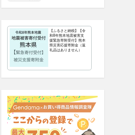
リフトマスク
シンピスト
歩みのゼリー
【ふるさと納税】【令
ッチクリーム
和8年熊本地震被害支
援緊急寄附受付】熊本
コンビニ
県災害応援寄附金（返
礼品はありません）
ス
父の日
プー
サマーパック
ィーズ
ー(FRAY I.D)
いぶきの漢方