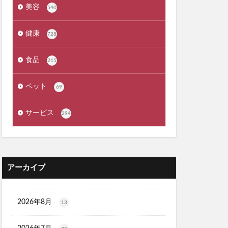
ょうやくとう)
美容
540
exMate
健康
728
ケット)
食品
215
ーウォッシュ
ペット
69
クリニック
サービス
294
職場
カンシャ(感謝)
アーカイブ
髪殿(はつとの)
ルプヘアミスト
フラッシュパック)
2026年8月
13