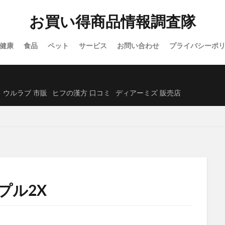
ホロベルプロテクト保湿UV
NULLオールインワンミスト
アイスヘ
お買い得商品情報調査隊
フルティア ザ・セラム
Actually(アクチュアリー)
ソフマップ
クス)
ノジマ
グミ
洋風
アルビオン
クリスマスケーキ
健康
食品
ペット
サービス
お問い合わせ
プライバシーポ
スオイル
ミッシーリストシルク腹巻き
Mimipo(ミミポ)オンラインクリ
くじんきがん)
リリーブラウン(LILY BROWN)
財布
ヨラドッグフー
ット)マシュピールスクラブ
アースミュージック&エコロジー
ル・クルーゼ
ウルラブ 市販
ヒフの漢方 口コミ
ディアーミズ 販売店
ESIENCE(エシエンス)ダーマインショット
ReD(レッド)リカバリーウェア
リ
カテキン緑茶のチカラW
ヤクルト1000(Yakult1000)
トメテルE
あしーる
レインストーム
Yunth(ユンス)生VC美白美容液
目泉(めせ
)アフターシェーブローション
LULLAIR(ラルエア)ファン付きベビーカーシート
H白髪染めカラートリートメント
サロニアフェイスカレントポインター
ォッシュ(I'MCARE Magic wash)
Re:needle(リニードル)ローション
プル2X
ングトゥースウォッシュ
モウダス
マスターピースセラム
トリプル
ディアーミズ(Dear MS.)
セルノート
ミルセリンホワイト
スハダ)ハリ艶リッチクリーム
脂肪注意報
フローラディクス