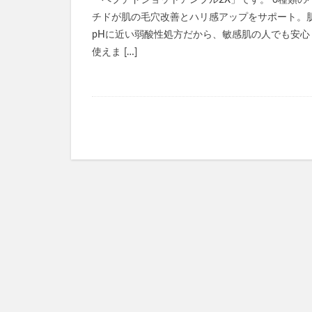
「ペプチドショットアンプル2X」です。 6種類の
KATAN Cica 
チドが肌の毛穴改善とハリ感アップをサポート。
ミライアイ内用薬
pHに近い弱酸性処方だから、敏感肌の人でも安心
ペプチドショット
使えま […]
TaYU(タユ)ヘア
きたきたのこのこ
フェミッシュクリ
haru kuroka
インナーブースタ
ルブレン
私
美陽堂シリカ水(美陽
ふわ姫
スリ
ベルシリーズ着圧
ダンダダンラバリ
かんたんぬか美人
マナラホットクレ