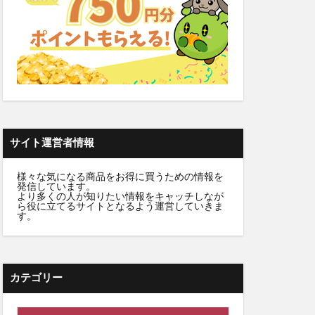
雛人形
カラートリートメント
デンタルふりかけ
クト腰ベルト
サイト運営者情報
ビフェル)
様々な気になる商品をお得に買うための情報を
発信しています。
ニュートラvc
より多くの人が知りたい情報をキャッチしなが
ら役に立てるサイトとなるよう運営していきま
ワンドッグフード
す。
Nウエハース2
ンプー
デーション
カテゴリー