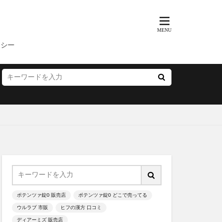
ッド
BeBe(べべ)
リシー
ニック
ド
敬老の日
バレンタイン
X
ん)
LCインナーボール
ワッサー
マグ
ポテンツァ錠0 販売店
ポテンツァ錠0 どこで売ってる
ウルラブ 市販
ヒフの漢方 口コミ
ディアーミズ 販売店