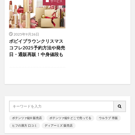
サービス
食べチョクフルーツセレクト
ニューバランス
グラニフ
ヒツジのいらない枕
資生堂エッセンススキンセッティングパウダー
mitas for men(ミタスフォーメン)
サカムケア
2025年9月26日
ミライスピーカー
ボビイブラウンクリスマス
ビューティーオープナージェルエクストラモイスチャー
コフレ2025予約方法や発売
日・通販再販！中身値段も
フェミッシュプレミアムホイップ
エールマカ
ESTH(エス)ハーブピーリングクレンジング
chatFLORA G(チャットフローラジー)
オリジンキャットフード
プロ野球ファンスターズリーグ柿の種
ブレインスリープピローネックコンディショニング
割れない鏡
発酵本家のあまざけ(雪の麹)
ポテンツァ錠0 販売店
ポテンツァ錠0 どこで売ってる
ウルラブ 市販
ニオワンちゃん
美穀菜(びこくさい)
ヒフの漢方 口コミ
ディアーミズ 販売店
シボラナイトダイエットコーヒー