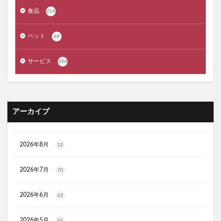
ジルスチュアート
ポッシュヘアケアシャンプー
食品
214
メゾピアノ
禁煙治療
ワイズ製薬強心薬
AGA治療
コーヒーメーカー
電気毛布
ペット
69
ぼっち回避
ジェルミーワン
アズールバイマウジー
サービス
294
ミマモルメGPS
ゴルフテック
大豆イソフラボンエクオール
マムート(MAMMUT)
ホワイトデー
リアップX5
マイシード亜鉛配合 for men
プロペトピュアベールa
アーカイブ
ミラノオリンピック
セタフィルジェントルSAローション
ビオフェルミンスマート腸活サプリ
てんらい黄望皇
2026年8月
12
HAIRSTAR(ヘアスター)イオンスターブラシ
LUCAS(ルカス)浄化スプレー
アカナキャットフード
2026年7月
70
フェミデオ
毎日腎活 活性炭＆ウラジロガシ 猫用
2026年6月
62
ドクトルリンパ
Morning Booster(モーニングブースター)朝活サプリ
2026年5月
65