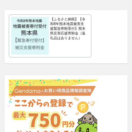
タリーズサマーボックス2026
ケフトルローションEX
クラプロックス
防災圧縮袋
【ふるさと納税】【令
マッスルデリ(Muscle Deli)
和8年熊本地震被害支
援緊急寄附受付】熊本
RIMEDO(リメド)ウォータリーバーム
県災害応援寄附金（返
ベルシュヴーシャンプー
ベルタプエラリア
礼品はありません）
カラタスケアNMN
ファンケル無添加ブライトニング 透明美白1ヵ月集中キット
ZAO SODA(ザオウソーダ)
大人のカロリミット
RE：アールイープラセンタ美容液
ノビエース
OBREMO(オブレモ)
まるでこたつソックス
ロザブルーナイトブラ
ベルタプレリズム
女性用がん保険
ロートV5アクトビジョン
アラプラス深い眠り
KAMIKAシルキースティックファンデーション
ピクミンめじるしアクセサリー2
ぬいぐるみ