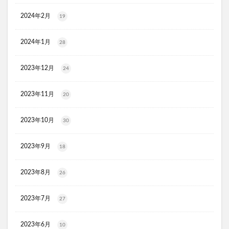
スリムストンコーヒー
2024年2月
19
マイナチュレスカルプフローラブースター
プレミアムボディーソープデオラ
2024年1月
28
毎日腎活 活性炭＆ウラジロガシ 犬用
Eyepa(アイーパ)
2023年12月
24
DEAN&DELUCA(ディーンアンドデルーカ)リバーシブルトート
猫ピタ
Ulike(ユーライク)脱毛器X Max
2023年11月
20
ラグネットバブルスクラブ
SILAIR(シレア)いびき対策枕
セルヘアプラス
飲むプロテオグリカンリフリーラ
2023年10月
30
ブレスマイルマウスウォッシュ
2023年9月
18
ウエストヘル(WAISTHELL)
やさいちゅあぶる
ヘパトリート
通快麗茶
シルクエキスパートPro5
2023年8月
26
SCALP DROP(スカルプドロップ)
シェルシュール
NUKUMO(ヌクモ)脱毛クリーム
2023年7月
27
ヒューマナノプラセン原液
イルチブラックソープ
2023年6月
生サプリメント燃
淡路島キムチ
10