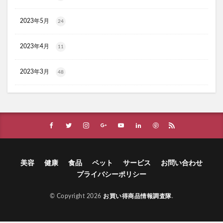
ヴィオテラスC+クリアセラム
ブレスマイル
2023年5月
24
ほけんのぜんぶ
ノビルン
天使のララ
ラクーダEX
アサイー
2023年4月
11
コアフィット(COREFIT)フェイスポインター
かける紅生姜
コラゲネイド
2023年3月
48
ブルーロックウエハース4
リ・ダーマラボモイストゲルプラス
みんなの肌潤風呂
イタジャガ
プリキュアグミ
ピクミンチョコエッグ
マバユキまつ毛美容液
SOVE(ソブ)シリアル
ノブL&Wトライアルセット
オークファン
マンションナビ
ブルーインパルス
美容
健康
食品
ペット
サービス
お問い合わせ
プライバシーポリシー
ハニーチェシャンプー
夏の福袋
ECナビ
ANS.(アンス)オンライン診療
© Copyright 2026
お買い得商品情報調査隊
.
ライゼブースターオイルミスト化粧水
ニキビ治療
プラズマ美顔器Un(アン)