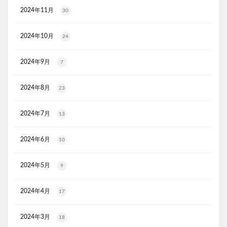
オルビス ザ クレンジング オイル
2024年11月
30
HADAGIWA(はだぎわ)化粧水
アユミンS
2024年10月
24
ユニクロ(UNIQLO)
ジョーシン
RMK
資生堂(SHISEIDO)
アディクション
2024年9月
7
ケフトルシャンプー
エスフォルノ
マリークワント
ズッパディズッカ
あしたのクリニック
双眼鏡
2024年8月
23
コレスタート
ノースフェイス(THE NORTH FACE)
2024年7月
13
Veimia(ヴェーミア)
b.ris(ビーリス)エアリーカラーリングフォーム
タリーズ
2024年6月
10
ポイエニ(ポイントエニタイム)
ネイオンビューティー
チキンゴルフ
DHC
もち吉
お返し
2024年5月
9
ヘルスパンC錠2000
BRAVION S(ブラビオンS)
2024年4月
マナラモイストウォッシュゲル
sowakaドッグフード
17
透明シール帳
クリーンキッズカー
2024年3月
18
ベルタランシード
LifTone(リフトーン)