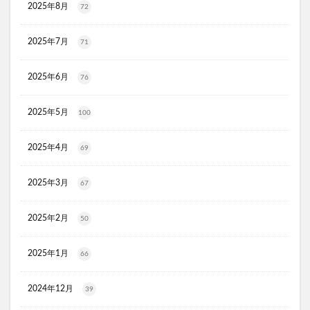
2025年8月
72
JOVS(ジョブズ)脱毛器
リ・ダーマラボモイストゲルクレンジング
2025年7月
71
ディフェンセラ
アクアモイス
ここすく鉄分
ZIGENオールインワンフェイスジェル
2025年6月
76
メディキャットモイストローション、解約
2025年5月
100
キレイ・デ・ナノプラセンタ
ルーフェン(loofen)
ミードリップシャンプー
お金のみらいマップ
2025年4月
69
メルシアラムール
雲のやすらぎプレミアム敷布団
無印良品
薬用アシィドローションEX
2025年3月
67
ライゼブースターオイルミスト
デオシーククリーム
2025年2月
東京オンラインクリニック
キュアスリッチセラム
50
競馬ウエハース
2025年1月
66
イルコルポミネラルボディシャインジェル
MONOVOデオドラントボディ&フェイスウォッシュ
2024年12月
39
ガラスリムーバー(全身美化ガラス)