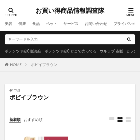
MREビオス
ハダノコエ
剛SUGIMAN(ツヨスギマン)
お買い得商品情報調査隊
ホメオバウローション
メディカルダイエット
ラサーナプレミオール
セルビックEGF・FGF美容液
美容
健康
食品
ペット
サービス
お問い合わせ
プライバシーポ
YUUNYSLEEP(ユニースリープ)
ピリモキープマスクジェルウォッシュ
ポーラ
アクセーヌトライアルセット
ルナソル
ポテンツァ錠0 販売店
ポテンツァ錠0 どこで売ってる
ウルラブ 市販
ヒフの漢
GREEN SPOON(グリーンスプーン)
HOME
ボビイブラウン
MiMC(エムアイエムシー)
BANANA LEAF(バナナリーフ)石鹸
ファムズベビーエンジェルフォーム
マイピル
TAG
オゼンピックダイエット
P3サプリ(P3NMNサプリメント)
ボビイブラウン
天体望遠鏡
ゴリラクリニック
モグニャンキャットフードライト
新着順
おすすめ順
ペロリコドッグフードライト
クリスマス
初心者狩り
カルディ
西松屋