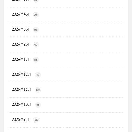
KATAN(カタン)トリュフシェイクミスト
ラッシュアディクト
パールホワイトプロシャイン
2026年4月
56
タリーズ夏の福袋2026
2026年3月
68
moir(モアー)ボリュームアップスプレー
歯ブラシ
アズマブラシお風呂用
アンエアン(1et1)
2026年2月
43
ビーグレン
nicoせっけん
ピンキッシュボーテ
ヒートブースター
お口のふりかけ
2026年1月
65
ULRUB(ウルラブボディスクラブ)
2025年12月
トコフェロンEナチュール
fru:C(フルーシー)美容液
67
エッセンシア酵素
Oigurt(オイグルト)
2025年11月
104
フレイスラボシカクリーム
りそうのコーヒー
グリーンブラザーズ
ノムダス
からだ楽痩茶
2025年10月
85
防已黄耆湯錠SX
モーガンズシャンプー白樹
ピクミンビオレu
トイザらス
2025年9月
102
整体ショーツNEO+(ネオプラス)
マリンピュアクリスタル