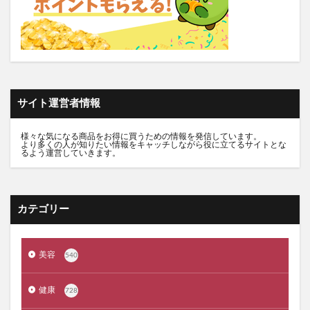
推し活バッグ
てのりフレンズ11
トルークオールインワンジェル
シルクザリッチヘアオイル
白漢しろ彩
碧モイストオイル
千年サジー
オルビスブライト
スキンスムーススクラブジェル
ノイド(NOID)バーム
サイト運営者情報
5デアザフラビン
パーフェクトニードルプレミアム
RESET BOX(リセットボックス)
エンリッチCセラム
様々な気になる商品をお得に買うための情報を発信しています。
より多くの人が知りたい情報をキャッチしながら役に立てるサイトとな
月帯(ツキオビ)
マイプロテイン
ピュアルピエ
るよう運営していきます。
セナクリア
サラフェプラス
ホロベルBBクリーム
エクラシャルム
フィンジア育毛剤
ルミナピール
カテゴリー
サマンサタバサ
あつまれアンパンマン
23zi(ニジュウサンジ)
sakyu(サキュウ)シャンプー
美容
540
ピリモバブルジェルクレンジング
クリスマスコフレ
ファンケルマイルドクレンジングオイル
クリニーク
健康
728
アユーラ(AYURA)
メルヴィータ
CIEUX(シウー)