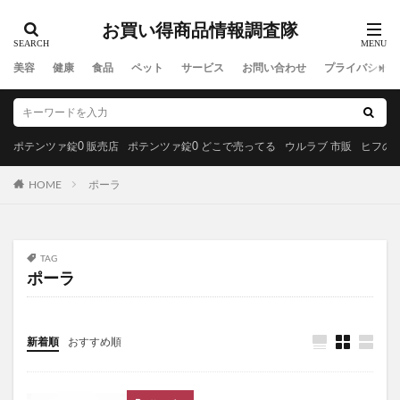
ラサーナプレミオール
セルビックEGF・FGF美容液
お買い得商品情報調査隊
YUUNYSLEEP(ユニースリープ)
美容
健康
食品
ペット
サービス
お問い合わせ
プライバシーポ
ピリモキープマスクジェルウォッシュ
ポーラ
アクセーヌトライアルセット
ルナソル
GREEN SPOON(グリーンスプーン)
ポテンツァ錠0 販売店
ポテンツァ錠0 どこで売ってる
ウルラブ 市販
ヒフの漢
MiMC(エムアイエムシー)
HOME
ポーラ
BANANA LEAF(バナナリーフ)石鹸
ファムズベビーエンジェルフォーム
マイピル
オゼンピックダイエット
P3サプリ(P3NMNサプリメント)
TAG
天体望遠鏡
ゴリラクリニック
ポーラ
モグニャンキャットフードライト
ペロリコドッグフードライト
クリスマス
新着順
おすすめ順
初心者狩り
カルディ
西松屋
食べチョクフルーツセレクト
ニューバランス