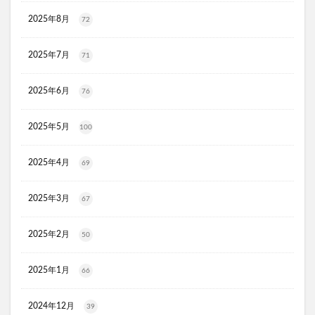
リ・ダーマラボモイストゲルクレンジング
2025年8月
72
ディフェンセラ
アクアモイス
ここすく鉄分
ZIGENオールインワンフェイスジェル
2025年7月
71
メディキャットモイストローション、解約
2025年6月
キレイ・デ・ナノプラセンタ
ルーフェン(loofen)
76
ミードリップシャンプー
お金のみらいマップ
2025年5月
100
メルシアラムール
雲のやすらぎプレミアム敷布団
無印良品
薬用アシィドローションEX
2025年4月
69
ライゼブースターオイルミスト
デオシーククリーム
東京オンラインクリニック
キュアスリッチセラム
2025年3月
67
競馬ウエハース
2025年2月
50
イルコルポミネラルボディシャインジェル
MONOVOデオドラントボディ&フェイスウォッシュ
2025年1月
66
ガラスリムーバー(全身美化ガラス)
オルビス ザ クレンジング オイル
2024年12月
39