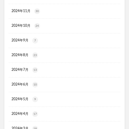
HADAGIWA(はだぎわ)化粧水
アユミンS
2024年11月
30
ユニクロ(UNIQLO)
ジョーシン
RMK
資生堂(SHISEIDO)
アディクション
2024年10月
24
ケフトルシャンプー
エスフォルノ
マリークワント
ズッパディズッカ
あしたのクリニック
双眼鏡
2024年9月
7
コレスタート
ノースフェイス(THE NORTH FACE)
2024年8月
Veimia(ヴェーミア)
23
b.ris(ビーリス)エアリーカラーリングフォーム
タリーズ
2024年7月
13
ポイエニ(ポイントエニタイム)
ネイオンビューティー
チキンゴルフ
DHC
もち吉
お返し
2024年6月
10
ヘルスパンC錠2000
BRAVION S(ブラビオンS)
マナラモイストウォッシュゲル
sowakaドッグフード
2024年5月
9
透明シール帳
クリーンキッズカー
2024年4月
17
ベルタランシード
LifTone(リフトーン)
スリムストンコーヒー
2024年3月
18