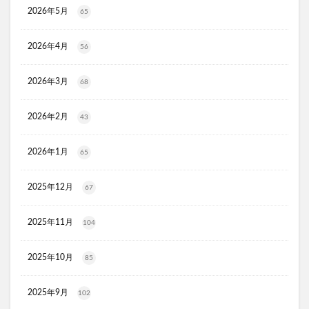
ラッシュアディクト
パールホワイトプロシャイン
2026年5月
65
タリーズ夏の福袋2026
2026年4月
moir(モアー)ボリュームアップスプレー
歯ブラシ
56
アズマブラシお風呂用
アンエアン(1et1)
2026年3月
68
ビーグレン
nicoせっけん
ピンキッシュボーテ
ヒートブースター
お口のふりかけ
2026年2月
43
ULRUB(ウルラブボディスクラブ)
トコフェロンEナチュール
fru:C(フルーシー)美容液
2026年1月
65
エッセンシア酵素
Oigurt(オイグルト)
2025年12月
67
フレイスラボシカクリーム
りそうのコーヒー
グリーンブラザーズ
ノムダス
からだ楽痩茶
2025年11月
104
防已黄耆湯錠SX
モーガンズシャンプー白樹
ピクミンビオレu
トイザらス
2025年10月
85
整体ショーツNEO+(ネオプラス)
マリンピュアクリスタル
2025年9月
102
JOVS(ジョブズ)脱毛器