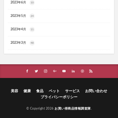
2023年6月
10
ほけんのぜんぶ
ノビルン
天使のララ
ラクーダEX
アサイー
2023年5月
24
コアフィット(COREFIT)フェイスポインター
かける紅生姜
コラゲネイド
2023年4月
11
ブルーロックウエハース4
2023年3月
48
リ・ダーマラボモイストゲルプラス
みんなの肌潤風呂
イタジャガ
プリキュアグミ
ピクミンチョコエッグ
マバユキまつ毛美容液
SOVE(ソブ)シリアル
ノブL&Wトライアルセット
オークファン
マンションナビ
ブルーインパルス
ハニーチェシャンプー
夏の福袋
ECナビ
美容
健康
食品
ペット
サービス
お問い合わせ
ANS.(アンス)オンライン診療
プライバシーポリシー
ライゼブースターオイルミスト化粧水
ニキビ治療
プラズマ美顔器Un(アン)
© Copyright 2026
お買い得商品情報調査隊
.
サラブレッドホースコレクション ツインウエハース