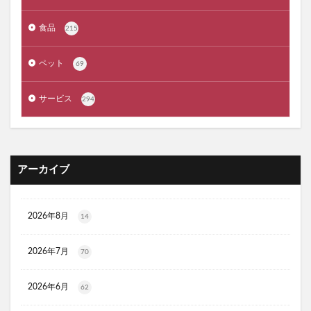
メゾピアノ
禁煙治療
ワイズ製薬強心薬
AGA治療
コーヒーメーカー
電気毛布
食品
215
ぼっち回避
ジェルミーワン
アズールバイマウジー
ペット
69
ミマモルメGPS
ゴルフテック
大豆イソフラボンエクオール
マムート(MAMMUT)
サービス
294
ホワイトデー
リアップX5
マイシード亜鉛配合 for men
プロペトピュアベールa
ミラノオリンピック
セタフィルジェントルSAローション
アーカイブ
ビオフェルミンスマート腸活サプリ
てんらい黄望皇
HAIRSTAR(ヘアスター)イオンスターブラシ
LUCAS(ルカス)浄化スプレー
アカナキャットフード
2026年8月
14
フェミデオ
毎日腎活 活性炭＆ウラジロガシ 猫用
2026年7月
70
ドクトルリンパ
Morning Booster(モーニングブースター)朝活サプリ
2026年6月
62
KATAN(カタン)トリュフシェイクミスト