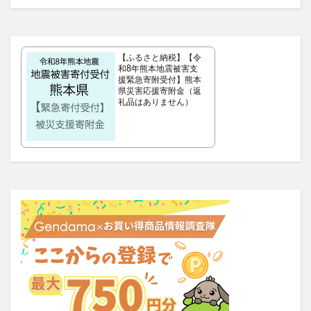
クラプロックス
防災圧縮袋
マッスルデリ(Muscle Deli)
RIMEDO(リメド)ウォータリーバーム
【ふるさと納税】【令
ベルシュヴーシャンプー
ベルタプエラリア
和8年熊本地震被害支
援緊急寄附受付】熊本
カラタスケアNMN
県災害応援寄附金（返
礼品はありません）
ファンケル無添加ブライトニング 透明美白1ヵ月集中キット
ZAO SODA(ザオウソーダ)
大人のカロリミット
RE：アールイープラセンタ美容液
ノビエース
OBREMO(オブレモ)
まるでこたつソックス
ロザブルーナイトブラ
ベルタプレリズム
女性用がん保険
ロートV5アクトビジョン
アラプラス深い眠り
KAMIKAシルキースティックファンデーション
ピクミンめじるしアクセサリー2
ぬいぐるみ
推し活バッグ
てのりフレンズ11