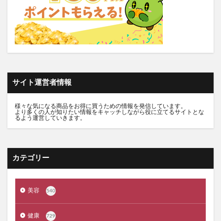
トルークオールインワンジェル
シルクザリッチヘアオイル
白漢しろ彩
碧モイストオイル
千年サジー
オルビスブライト
スキンスムーススクラブジェル
ノイド(NOID)バーム
5デアザフラビン
パーフェクトニードルプレミアム
RESET BOX(リセットボックス)
エンリッチCセラム
サイト運営者情報
月帯(ツキオビ)
マイプロテイン
ピュアルピエ
セナクリア
サラフェプラス
ホロベルBBクリーム
様々な気になる商品をお得に買うための情報を発信しています。
より多くの人が知りたい情報をキャッチしながら役に立てるサイトとな
るよう運営していきます。
エクラシャルム
フィンジア育毛剤
ルミナピール
サマンサタバサ
あつまれアンパンマン
23zi(ニジュウサンジ)
sakyu(サキュウ)シャンプー
カテゴリー
ピリモバブルジェルクレンジング
クリスマスコフレ
ファンケルマイルドクレンジングオイル
クリニーク
美容
540
アユーラ(AYURA)
メルヴィータ
CIEUX(シウー)
ジルスチュアート
ポッシュヘアケアシャンプー
健康
729