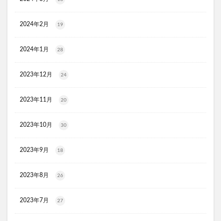
マイナチュレスカルプフローラブースター
プレミアムボディーソープデオラ
2024年2月
19
毎日腎活 活性炭＆ウラジロガシ 犬用
Eyepa(アイーパ)
2024年1月
28
DEAN&DELUCA(ディーンアンドデルーカ)リバーシブルトート
猫ピタ
Ulike(ユーライク)脱毛器X Max
2023年12月
24
ラグネットバブルスクラブ
SILAIR(シレア)いびき対策枕
セルヘアプラス
飲むプロテオグリカンリフリーラ
2023年11月
20
ブレスマイルマウスウォッシュ
2023年10月
ウエストヘル(WAISTHELL)
やさいちゅあぶる
30
ヘパトリート
通快麗茶
シルクエキスパートPro5
2023年9月
18
SCALP DROP(スカルプドロップ)
シェルシュール
NUKUMO(ヌクモ)脱毛クリーム
2023年8月
26
ヒューマナノプラセン原液
イルチブラックソープ
生サプリメント燃
淡路島キムチ
2023年7月
27
ヴィオテラスC+クリアセラム
ブレスマイル