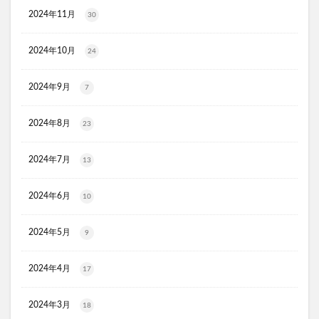
オルビス ザ クレンジング オイル
2024年11月
30
HADAGIWA(はだぎわ)化粧水
アユミンS
2024年10月
24
ユニクロ(UNIQLO)
ジョーシン
RMK
資生堂(SHISEIDO)
アディクション
2024年9月
7
ケフトルシャンプー
エスフォルノ
マリークワント
ズッパディズッカ
あしたのクリニック
双眼鏡
2024年8月
23
コレスタート
ノースフェイス(THE NORTH FACE)
2024年7月
13
Veimia(ヴェーミア)
b.ris(ビーリス)エアリーカラーリングフォーム
タリーズ
2024年6月
10
ポイエニ(ポイントエニタイム)
ネイオンビューティー
チキンゴルフ
DHC
もち吉
お返し
2024年5月
9
ヘルスパンC錠2000
BRAVION S(ブラビオンS)
2024年4月
マナラモイストウォッシュゲル
sowakaドッグフード
17
透明シール帳
クリーンキッズカー
2024年3月
18
ベルタランシード
LifTone(リフトーン)