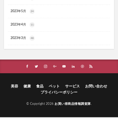
ヴィオテラスC+クリアセラム
ブレスマイル
2023年5月
24
ほけんのぜんぶ
ノビルン
天使のララ
ラクーダEX
アサイー
2023年4月
11
コアフィット(COREFIT)フェイスポインター
かける紅生姜
コラゲネイド
2023年3月
48
ブルーロックウエハース4
リ・ダーマラボモイストゲルプラス
みんなの肌潤風呂
イタジャガ
プリキュアグミ
ピクミンチョコエッグ
マバユキまつ毛美容液
SOVE(ソブ)シリアル
ノブL&Wトライアルセット
オークファン
マンションナビ
ブルーインパルス
美容
健康
食品
ペット
サービス
お問い合わせ
プライバシーポリシー
ハニーチェシャンプー
夏の福袋
ECナビ
ANS.(アンス)オンライン診療
© Copyright 2026
お買い得商品情報調査隊
.
ライゼブースターオイルミスト化粧水
ニキビ治療
プラズマ美顔器Un(アン)