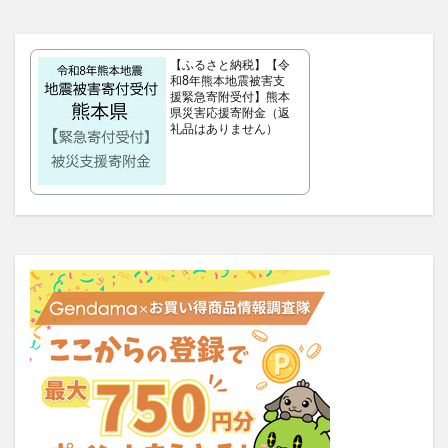
タリーズサマーボックス2026
ケフトルローションEX
クラプロックス
防災圧縮袋
【ふるさと納税】【令
マッスルデリ(Muscle Deli)
和8年熊本地震被害支
援緊急寄附受付】熊本
RIMEDO(リメド)ウォータリーバーム
県災害応援寄附金（返
ベルシュヴーシャンプー
ベルタプエラリア
礼品はありません）
カラタスケアNMN
ファンケル無添加ブライトニング 透明美白1ヵ月集中キット
ZAO SODA(ザオウソーダ)
大人のカロリミット
RE：アールイープラセンタ美容液
ノビエース
OBREMO(オブレモ)
まるでこたつソックス
ロザブルーナイトブラ
ベルタプレリズム
女性用がん保険
ロートV5アクトビジョン
アラプラス深い眠り
KAMIKAシルキースティックファンデーション
ピクミンめじるしアクセサリー2
ぬいぐるみ