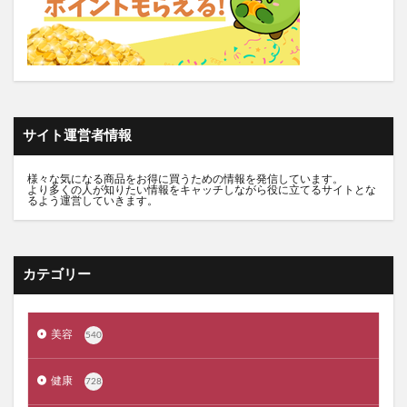
推し活バッグ
てのりフレンズ11
トルークオールインワンジェル
シルクザリッチヘアオイル
白漢しろ彩
碧モイストオイル
千年サジー
オルビスブライト
スキンスムーススクラブジェル
ノイド(NOID)バーム
サイト運営者情報
5デアザフラビン
パーフェクトニードルプレミアム
RESET BOX(リセットボックス)
エンリッチCセラム
様々な気になる商品をお得に買うための情報を発信しています。
より多くの人が知りたい情報をキャッチしながら役に立てるサイトとな
月帯(ツキオビ)
マイプロテイン
ピュアルピエ
るよう運営していきます。
セナクリア
サラフェプラス
ホロベルBBクリーム
エクラシャルム
フィンジア育毛剤
ルミナピール
カテゴリー
サマンサタバサ
あつまれアンパンマン
23zi(ニジュウサンジ)
sakyu(サキュウ)シャンプー
美容
540
ピリモバブルジェルクレンジング
クリスマスコフレ
ファンケルマイルドクレンジングオイル
クリニーク
健康
728
アユーラ(AYURA)
メルヴィータ
CIEUX(シウー)