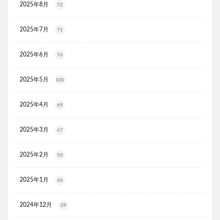
2025年8月
72
JOVS(ジョブズ)脱毛器
リ・ダーマラボモイストゲルクレンジング
2025年7月
71
ディフェンセラ
アクアモイス
ここすく鉄分
ZIGENオールインワンフェイスジェル
2025年6月
76
メディキャットモイストローション、解約
2025年5月
100
キレイ・デ・ナノプラセンタ
ルーフェン(loofen)
ミードリップシャンプー
お金のみらいマップ
2025年4月
69
メルシアラムール
雲のやすらぎプレミアム敷布団
無印良品
薬用アシィドローションEX
2025年3月
67
ライゼブースターオイルミスト
デオシーククリーム
2025年2月
東京オンラインクリニック
キュアスリッチセラム
50
競馬ウエハース
2025年1月
66
イルコルポミネラルボディシャインジェル
MONOVOデオドラントボディ&フェイスウォッシュ
2024年12月
39
ガラスリムーバー(全身美化ガラス)