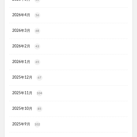
KATAN(カタン)トリュフシェイクミスト
ラッシュアディクト
パールホワイトプロシャイン
2026年4月
56
タリーズ夏の福袋2026
2026年3月
68
moir(モアー)ボリュームアップスプレー
歯ブラシ
アズマブラシお風呂用
アンエアン(1et1)
2026年2月
43
ビーグレン
nicoせっけん
ピンキッシュボーテ
ヒートブースター
お口のふりかけ
2026年1月
65
ULRUB(ウルラブボディスクラブ)
2025年12月
トコフェロンEナチュール
fru:C(フルーシー)美容液
67
エッセンシア酵素
Oigurt(オイグルト)
2025年11月
104
フレイスラボシカクリーム
りそうのコーヒー
グリーンブラザーズ
ノムダス
からだ楽痩茶
2025年10月
85
防已黄耆湯錠SX
モーガンズシャンプー白樹
ピクミンビオレu
トイザらス
2025年9月
102
整体ショーツNEO+(ネオプラス)
マリンピュアクリスタル