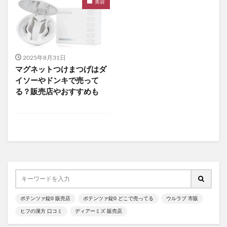
美容
食べチョクフルーツセレクト
ニューバランス
グラニフ
ヒツジのいらない枕
資生堂エッセンススキンセッティングパウダー
mitas for men(ミタスフォーメン)
サカムケア
2025年8月31日
ミライスピーカー
マグネットつけまつげはダ
ビューティーオープナージェルエクストラモイスチャー
イソーやドンキで売って
る？販売店やおすすめも
フェミッシュプレミアムホイップ
エールマカ
ESTH(エス)ハーブピーリングクレンジング
chatFLORA G(チャットフローラジー)
オリジンキャットフード
プロ野球ファンスターズリーグ柿の種
ブレインスリープピローネックコンディショニング
割れない鏡
発酵本家のあまざけ(雪の麹)
ポテンツァ錠0 販売店
ポテンツァ錠0 どこで売ってる
ウルラブ 市販
ニオワンちゃん
美穀菜(びこくさい)
ヒフの漢方 口コミ
ディアーミズ 販売店
シボラナイトダイエットコーヒー