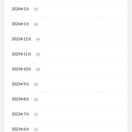
スリムストンコーヒー
2024年2月
19
マイナチュレスカルプフローラブースター
プレミアムボディーソープデオラ
2024年1月
28
毎日腎活 活性炭＆ウラジロガシ 犬用
Eyepa(アイーパ)
2023年12月
24
DEAN&DELUCA(ディーンアンドデルーカ)リバーシブルトート
猫ピタ
Ulike(ユーライク)脱毛器X Max
2023年11月
20
ラグネットバブルスクラブ
SILAIR(シレア)いびき対策枕
セルヘアプラス
飲むプロテオグリカンリフリーラ
2023年10月
30
ブレスマイルマウスウォッシュ
2023年9月
18
ウエストヘル(WAISTHELL)
やさいちゅあぶる
ヘパトリート
通快麗茶
シルクエキスパートPro5
2023年8月
26
SCALP DROP(スカルプドロップ)
シェルシュール
NUKUMO(ヌクモ)脱毛クリーム
2023年7月
27
ヒューマナノプラセン原液
イルチブラックソープ
2023年6月
生サプリメント燃
淡路島キムチ
10