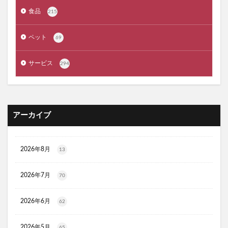
ジルスチュアート
ポッシュヘアケアシャンプー
食品
215
メゾピアノ
禁煙治療
ワイズ製薬強心薬
AGA治療
コーヒーメーカー
電気毛布
ペット
69
ぼっち回避
ジェルミーワン
アズールバイマウジー
サービス
294
ミマモルメGPS
ゴルフテック
大豆イソフラボンエクオール
マムート(MAMMUT)
ホワイトデー
リアップX5
マイシード亜鉛配合 for men
プロペトピュアベールa
アーカイブ
ミラノオリンピック
セタフィルジェントルSAローション
ビオフェルミンスマート腸活サプリ
てんらい黄望皇
2026年8月
13
HAIRSTAR(ヘアスター)イオンスターブラシ
LUCAS(ルカス)浄化スプレー
アカナキャットフード
2026年7月
70
フェミデオ
毎日腎活 活性炭＆ウラジロガシ 猫用
2026年6月
62
ドクトルリンパ
Morning Booster(モーニングブースター)朝活サプリ
2026年5月
65