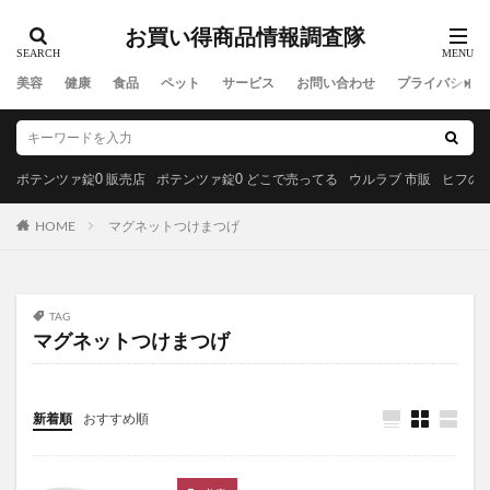
MREビオス
ハダノコエ
剛SUGIMAN(ツヨスギマン)
お買い得商品情報調査隊
ホメオバウローション
メディカルダイエット
ラサーナプレミオール
セルビックEGF・FGF美容液
美容
健康
食品
ペット
サービス
お問い合わせ
プライバシーポ
YUUNYSLEEP(ユニースリープ)
ピリモキープマスクジェルウォッシュ
ポーラ
アクセーヌトライアルセット
ルナソル
ポテンツァ錠0 販売店
ポテンツァ錠0 どこで売ってる
ウルラブ 市販
ヒフの漢
GREEN SPOON(グリーンスプーン)
HOME
マグネットつけまつげ
MiMC(エムアイエムシー)
BANANA LEAF(バナナリーフ)石鹸
ファムズベビーエンジェルフォーム
マイピル
TAG
オゼンピックダイエット
P3サプリ(P3NMNサプリメント)
マグネットつけまつげ
天体望遠鏡
ゴリラクリニック
モグニャンキャットフードライト
新着順
おすすめ順
ペロリコドッグフードライト
クリスマス
初心者狩り
カルディ
西松屋