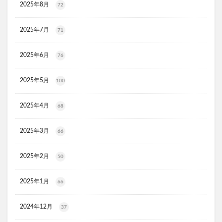
2025年8月
72
OZA SODA (オーザソーダ)
薬屋のひとりごと、ウエハース
ライスビギン
2025年7月
71
ちいかわトートバッグ
ダーマスキンピーリング
2025年6月
76
MIRANAL(ミラナル)ナチュラルパック
ポテンツァ
クリニックフォア
たまごっちボーロ
2025年5月
100
ホロベルプロテクト保湿UV
NULLオールインワンミスト
アイスヘッド
LOWYA(ロウヤ)
2025年4月
68
フルティア ザ・セラム
Actually(アクチュアリー)
2025年3月
66
ソフマップ
スタバ(スターバックス)
ノジマ
グミ
洋風
アルビオン
クリスマスケーキ
2025年2月
50
BeBe(べべ)
ジュリークフェイスオイル
ミッシーリストシルク腹巻き
2025年1月
66
Mimipo(ミミポ)オンラインクリニック
明目腎気丸(めいもくじんきがん)
2024年12月
37
リリーブラウン(LILY BROWN)
財布