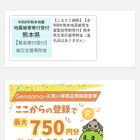
OBREMO(オブレモ)
まるでこたつソックス
ロザブルーナイトブラ
ベルタプレリズム
【ふるさと納税】【令
和8年熊本地震被害支
女性用がん保険
ロートV5アクトビジョン
援緊急寄附受付】熊本
県災害応援寄附金（返
アラプラス深い眠り
礼品はありません）
KAMIKAシルキースティックファンデーション
ピクミンめじるしアクセサリー2
ぬいぐるみ
推し活バッグ
てのりフレンズ11
トルークオールインワンジェル
リ・ダーマラボモイストゲルプラス
みんなの肌潤風呂
イタジャガ
プリキュアグミ
ピクミンチョコエッグ
マバユキまつ毛美容液
SOVE(ソブ)シリアル
ノブL&Wトライアルセット
オークファン
マンションナビ
CFYHシャンプー
もぐーんスティック
元祖SDガンダムスナック