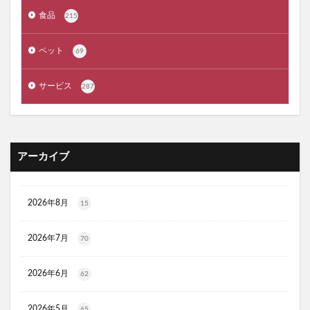
COSORI(コソリ)ノンフライヤー
臭ピタッ！プラス
食品
215
イトーヨーカドー
クオニスダーマフィラー
ほぐらくケアEX
ザボディショップ(THE BODY SHOP)
ペット
69
WHITH WHITE(フィス ホワイト)ボディスクラブ
リアルゴールドRG
ペプチア
nico-nin(ニコニン)
サービス
287
30delete(サーティーデリート)
ムテキクリアせいろ
ペロリン
CMYファンデーション
祝！たまごっち30thキャラマグネッツ
GABA納豆10000
アーカイブ
珠肌シシオール
ケトリーム
フィジカルメンテプロ
Sinai(シナイ)
さよなら中性生活プレミアム
2026年8月
15
テストコアNO3
Reveオーガニック歯みがき粉
ヘアトニックグロウジェル
ヒックスミノキシジル5
2026年7月
70
健心キナーゼ
クイックフリーズクールレスキュー
アンエアン(1et1)
ビーグレン
nicoせっけん
2026年6月
62
ピンキッシュボーテ
ヒートブースター
2026年5月
65