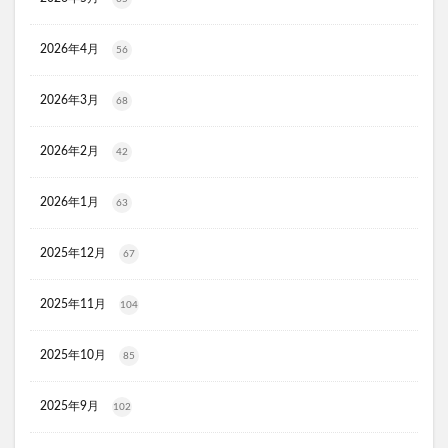
お口のふりかけ
ULRUB(ウルラブボディスクラブ)
トコフェロンEナチュール
fru:C(フルーシー)美容液
2026年4月
56
エッセンシア酵素
Oigurt(オイグルト)
フレイスラボシカクリーム
りそうのコーヒー
2026年3月
68
グリーンブラザーズ
ノムダス
からだ楽痩茶
2026年2月
42
防已黄耆湯錠SX
モーガンズシャンプー白樹
ピクミンビオレu
トイザらス
2026年1月
63
整体ショーツNEO+(ネオプラス)
マリンピュアクリスタル
JOVS(ジョブズ)脱毛器
&TEAMツインウエハース
2025年12月
67
ドラゴンボールウエハース勝利への執念(ドラゴンボール 超戦
士シールウエハース超 勝利への執念)
2025年11月
104
ホロライブ
オルビスミスター
プルリットプレミアムナイトラッピングクリーム
2025年10月
85
ヒアロディープパッチ
2025年9月
102
ウルウフリーシェイクモイストミルク
フコイダン保湿ローション
Biny(ビニー)乾燥機