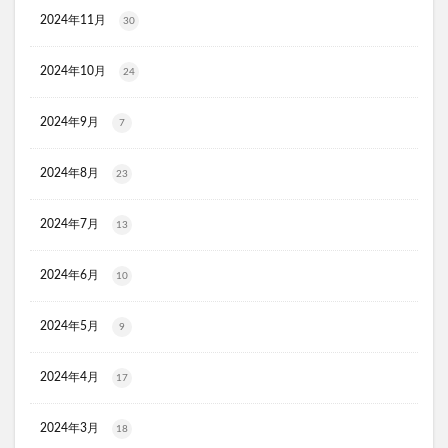
2024年11月
30
ヨラドッグフード
敬老の日
Offlat(オフラット)マシュピールスクラブ
2024年10月
24
アースミュージック&エコロジー
ル・クルーゼ
バレンタイン
DHCエクオール
2024年9月
7
ESIENCE(エシエンス)ダーマインショット
2024年8月
23
ReD(レッド)リカバリーウェア
森永トリプルサプリ
カテキン緑茶のチカラW
アラジルニキビ治療薬
2024年7月
13
リョウシンJVコンドロイ錠
エミネラス
タカミブライトスポットB3+
2024年6月
10
CICA(シカ)デイリースージングマスク
2024年5月
9
ブレインスリープウェアリカバリー
ZIGENパーフェクトスムースシェービングジェル
2024年4月
17
サッカー日本代表ウエハース
飲むグアーガムリフリーラ
あゆみの宝プロテオグリカン
トレゾールブラン
2024年3月
18