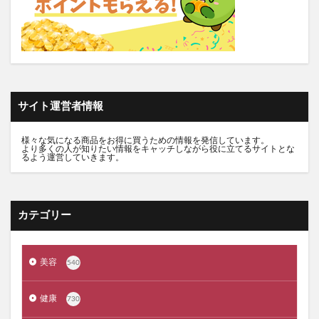
バロニーマグネットシャンプー
竹塩石鹸プレミアム
表参道メディカルクリニック
つるつる凛
ガンダム食玩コンバージ
パフコ化粧戻しパフ
ガンダムアーティファクト
プラファスト
奇跡の歯ブラシ
chatGENE(チャットジーン)
サイト運営者情報
エヴァウエハース
Mac買取ネット
ミテラ妊娠線クリーム
様々な気になる商品をお得に買うための情報を発信しています。
より多くの人が知りたい情報をキャッチしながら役に立てるサイトとな
ナチュラグラッセUVプロテクションベース
るよう運営していきます。
仮面ライダーゼッツ
変わり種
クリーンワン(CLEAN WAN)
アナスイ
LUSH(ラッシュ)
Mona青山クリニック
カテゴリー
ふじメディカル
エレガンス
東京品川ゼウスクリニック
美容
540
VICTORIA SELFESTE(ヴィクトリアセルフエステ)
健康
yuhaku(ユハク)
ダニ捕りくん
景品パラダイス
730