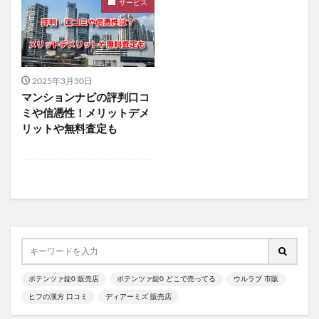
サービス
サンパラソルアスリート
アラプラス糖脂ダウン
NULLシューパウダー
紅蔘元(ホンサムウォン)
薬用からだまるごとデオ・ソープ
2025年3月30日
ミャクミャクシール帳BOOK
マンションナビの評判口コ
ナノラル薬用ホワイト＆プロテクト
ミや信憑性！メリットデメ
プロフレッシュオーラルリンス
リットや無料査定も
アラプラスロンジェビティプレミアム5-ALA50
フェルササプリケーハイル
マッスルプレスタンクトップ
アラプラスゴールドEX
マッスルデリ(Muscle Deli)
RIMEDO(リメド)ウォータリーバーム
ベルシュヴーシャンプー
ベルタプエラリア
カラタスケアNMN
ファンケル無添加ブライトニング 透明美白1ヵ月集中キット
ポテンツァ錠0 販売店
ポテンツァ錠0 どこで売ってる
ウルラブ 市販
ZAO SODA(ザオウソーダ)
大人のカロリミット
ヒフの漢方 口コミ
ディアーミズ 販売店
RE：アールイープラセンタ美容液
ノビエース