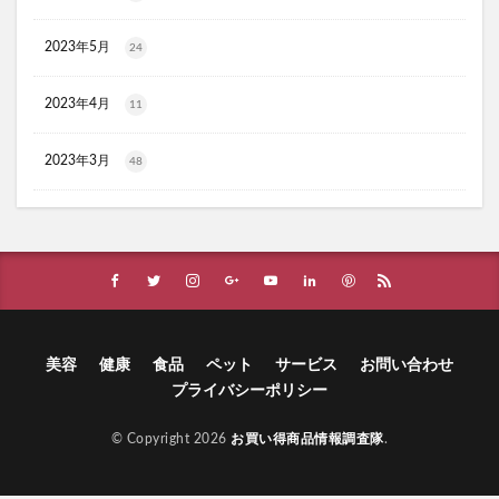
ブルーロックウエハース4
ハイキューウエハース5
イデアアクトプラチナVCセラム
エミューの雫
2023年5月
24
オルビスユードット
ANLIP(アンリップ)
ひな祭りケーキ
エアーかおる
NAXLU(ナクスル)
2023年4月
11
haruシャンプー
ワンピース
父の日
2023年3月
48
てのりベイビーフレンズ
ガチサプ心眼(しんがん)
ハンターハンターウエハース
WEEED(ウィード)ブリスジェル
フォトEPC
オンラインニキビ治療
備蓄米
おひさまでつくったクレンジングオイル
イルコルポミネラルレッグスムーサー
美容
健康
食品
ペット
サービス
お問い合わせ
アスハダパーフェクトクリアエッセンス
プライバシーポリシー
SUHADA MIST(スハダミスト)
ビオルチアシャンプー
学マスウエハース
福袋
エトヴォス
© Copyright 2026
お買い得商品情報調査隊
.
クッピーラムネフェイスマスク
ミキハウスサマーパック