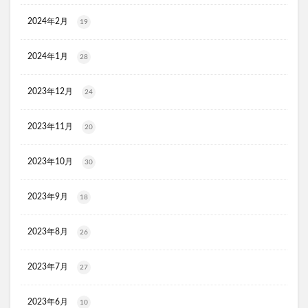
CLEANEO(クリアネオ)
サージクラス
DENNOVATE(ディノベート) ホワイトニングジェルパック
2024年2月
19
マイナチュレスカルプシャンプー
フェルササプリ
2024年1月
28
SHIN.薬用育毛剤
ふく温泉水のいらない全身シャンプー
ウエストヘル(WAISTHELL)
やさいちゅあぶる
2023年12月
24
ヘパトリート
通快麗茶
シルクエキスパートPro5
SCALP DROP(スカルプドロップ)
シェルシュール
2023年11月
20
NUKUMO(ヌクモ)脱毛クリーム
2023年10月
30
ヒューマナノプラセン原液
イルチブラックソープ
生サプリメント燃
淡路島キムチ
2023年9月
18
ヴィオテラスC+クリアセラム
ブレスマイル
ほけんのぜんぶ
ノビルン
天使のララ
2023年8月
26
ラクーダEX
アサイー
2023年7月
27
コアフィット(COREFIT)フェイスポインター
かける紅生姜
コラゲネイド
2023年6月
10