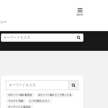
ッド
BeBe(べべ)
リシー
ニック
ド
敬老の日
バレンタイン
X
ん)
LCインナーボール
ワッサー
マグ
ポテンツァ錠0 販売店
ポテンツァ錠0 どこで売ってる
ウルラブ 市販
ヒフの漢方 口コミ
ディアーミズ 販売店