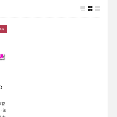
ー)リセットレギンス
マイクロダイエット
ALLUDEM(アリュデム)ダーマ
ササヘルス
保険マンモス
スパリブ(SUPALIV)
保険コネクト
オーガニック)
シックスチェンジ
サンリオウエハース7
イオン
美容
除毛クリーム
プロセカグッズ
資格スクエア
白漢しろ彩セラミドリ
カナデルプレミアバリアフィックス
IWONU(イウォーヌ)マットレス
ノブACアクティブトライアルセット
NUOSS(ヌオス)育毛剤
ウエハー
レンズ
ガチサプ心眼(しんがん)
ハンターハンターウエハース
)ブリスジェル
フォトEPC
オンラインニキビ治療
備蓄米
たクレンジングオイル
イルコルポミネラルレッグスムーサー
クトクリアエッセンス
SUHADA MIST(スハダミスト)
ビオルチアシャン
福袋
エトヴォス
クッピーラムネフェイスマスク
ミキハウス
の
ーエバー
SABON(サボン)
エポホワイティア
ニールズヤードレメデ
ルナルナおくすり便
P3ブースターゼリー
ラサーナ
フレイアイディ
京都
ード
トリーツファクトリー(Treats Factory)
手作り
ねこまたの実
(第