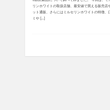
3類医薬品)について調べてみました。 今回は、ミ
KATAN Cica 
リンホワイトの取扱店舗、最安値で買える販売店
ミライアイ内用薬
ット通販、さらにはミルセリンホワイトの特徴、
ペプチドショット
ミや […]
TaYU(タユ)ヘア
きたきたのこのこ
フェミッシュクリ
haru kuroka
インナーブースタ
ルブレン
私
美陽堂シリカ水(美陽
ふわ姫
スリ
ベルシリーズ着圧
ダンダダンラバリ
かんたんぬか美人
マナラホットクレ