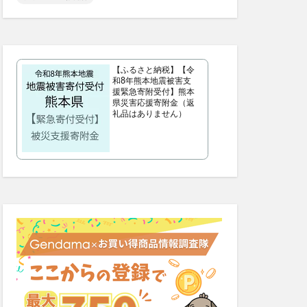
リフトマスク
シンピスト
歩みのゼリー
【ふるさと納税】【令
ッチクリーム
和8年熊本地震被害支
援緊急寄附受付】熊本
コンビニ
県災害応援寄附金（返
礼品はありません）
ス
父の日
プー
サマーパック
ィーズ
ー(FRAY I.D)
いぶきの漢方