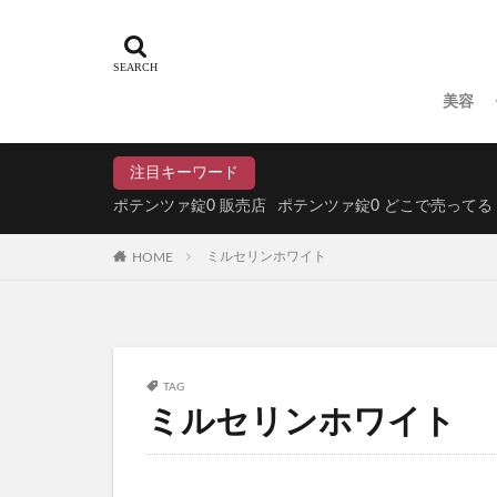
たまごっちボーロ
LOWYA(ロウヤ)
スタバ(スターバッ
美容
ジュリークフェイ
明目腎気丸(めいも
注目キーワード
Offlat(オフラ
ポテンツァ錠0 販売店
ポテンツァ錠0 どこで売ってる
DHCエクオール
HOME
ミルセリンホワイト
森永トリプルサプ
ちいかわぷっくり
ZIGEN(ジゲン
ROOT VANIS
TAG
アイムケアーマジックウ
ミルセリンホワイト
ミラーホワイトニ
ドッグフード
KISSHADA(キ