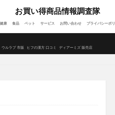
ホロベルプロテクト保湿UV
NULLオールインワンミスト
アイスヘ
お買い得商品情報調査隊
フルティア ザ・セラム
Actually(アクチュアリー)
ソフマップ
クス)
ノジマ
グミ
洋風
アルビオン
クリスマスケーキ
健康
食品
ペット
サービス
お問い合わせ
プライバシーポ
スオイル
ミッシーリストシルク腹巻き
Mimipo(ミミポ)オンラインクリ
くじんきがん)
リリーブラウン(LILY BROWN)
財布
ヨラドッグフー
ット)マシュピールスクラブ
アースミュージック&エコロジー
ル・クルーゼ
ウルラブ 市販
ヒフの漢方 口コミ
ディアーミズ 販売店
ESIENCE(エシエンス)ダーマインショット
ReD(レッド)リカバリーウェア
リ
カテキン緑茶のチカラW
ヤクルト1000(Yakult1000)
トメテルE
あしーる
レインストーム
Yunth(ユンス)生VC美白美容液
目泉(めせ
)アフターシェーブローション
LULLAIR(ラルエア)ファン付きベビーカーシート
H白髪染めカラートリートメント
サロニアフェイスカレントポインター
ォッシュ(I'MCARE Magic wash)
Re:needle(リニードル)ローション
ングトゥースウォッシュ
モウダス
マスターピースセラム
トリプル
ディアーミズ(Dear MS.)
セルノート
ミルセリンホワイト
スハダ)ハリ艶リッチクリーム
脂肪注意報
フローラディクス