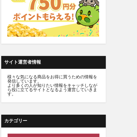
雛人形
カラートリートメント
デンタルふりかけ
クト腰ベルト
サイト運営者情報
ビフェル)
様々な気になる商品をお得に買うための情報を
発信しています。
ニュートラvc
より多くの人が知りたい情報をキャッチしなが
ら役に立てるサイトとなるよう運営していきま
ワンドッグフード
す。
Nウエハース2
ンプー
デーション
カテゴリー