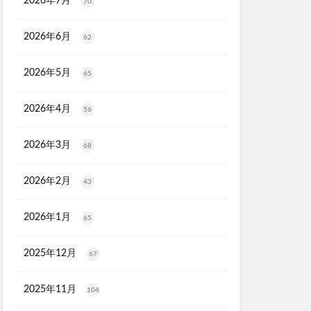
2026年7月
70
スシャンプー
2026年6月
62
タママリズム
骨取りさば
再販
2026年5月
65
ーションプレミアム
ラス
2026年4月
56
ーション
2026年3月
68
剤
プレゼント
刀剣乱舞
2026年2月
43
ンジングリキッド
2026年1月
65
ジマ
江原道
ロンドン
2025年12月
67
)
2025年11月
104
ー