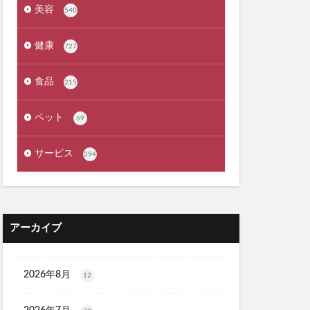
ょうやくとう)
美容
540
exMate
健康
727
ケット)
食品
215
ーウォッシュ
ペット
69
クリニック
サービス
294
職場
カンシャ(感謝)
アーカイブ
髪殿(はつとの)
ルプヘアミスト
フラッシュパック)
2026年8月
12