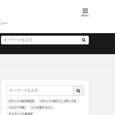
BeBe(べべ)
ニック
リシー
ド
敬老の日
バレンタイン
X
ん)
LCインナーボール
ワッサー
マグ
ポテンツァ錠0 販売店
ポテンツァ錠0 どこで売ってる
ウルラブ 市販
ヒフの漢方 口コミ
ディアーミズ 販売店
リフトマスク