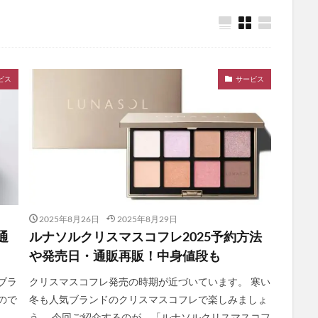
ササヘルス
保険マンモス
スパリブ(SUPALIV)
保険コネクト
オーガニック)
シックスチェンジ
サンリオウエハース7
イオン
除毛クリーム
プロセカグッズ
資格スクエア
白漢しろ彩セラミドリ
ビス
サービス
カナデルプレミアバリアフィックス
IWONU(イウォーヌ)マットレス
ノブACアクティブトライアルセット
NUOSS(ヌオス)育毛剤
ウエハー
レンズ
ガチサプ心眼(しんがん)
ハンターハンターウエハース
)ブリスジェル
フォトEPC
オンラインニキビ治療
備蓄米
たクレンジングオイル
イルコルポミネラルレッグスムーサー
クトクリアエッセンス
SUHADA MIST(スハダミスト)
ビオルチアシャン
福袋
エトヴォス
クッピーラムネフェイスマスク
ミキハウス
2025年8月26日
2025年8月29日
ーエバー
SABON(サボン)
エポホワイティア
ニールズヤードレメデ
通
ルナソルクリスマスコフレ2025予約方法
ルナルナおくすり便
P3ブースターゼリー
ラサーナ
フレイアイディ
や発売日・通販再販！中身値段も
ード
トリーツファクトリー(Treats Factory)
手作り
ねこまたの実
ブラ
クリスマスコフレ発売の時期が近づいています。 寒い
ダーマヒットセラム5
義理チョコ
ラクトロン錠
ナノユニバース
ので
冬も人気ブランドのクリスマスコフレで楽しみましょ