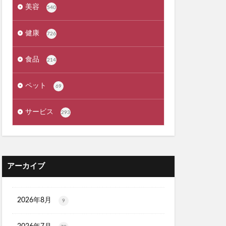
exMate
美容
540
ケット)
健康
726
ーウォッシュ
食品
214
クリニック
ペット
69
職場
サービス
293
カンシャ(感謝)
髪殿(はつとの)
アーカイブ
ルプヘアミスト
フラッシュパック)
2026年8月
9
スシャンプー