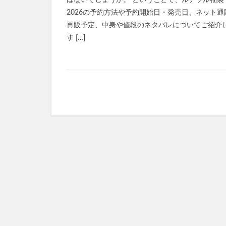
はないでしょうか。 ということで、ルナソル福袋
ミライアイ内用薬
2026の予約方法や予約開始日・発売日、ネット通
ペプチドショット
再販予定、中身や値段のネタバレについてご紹介
TaYU(タユ)ヘア
す […]
きたきたのこのこ
フェミッシュクリ
haru kuroka
インナーブースタ
ルブレン
私
美陽堂シリカ水(美陽
ふわ姫
スリ
ベルシリーズ着圧
ダンダダンラバリ
かんたんぬか美人
マナラホットクレ
東方LostWord