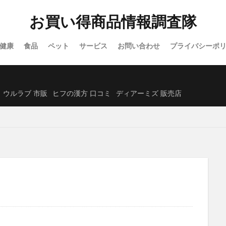
フルティア ザ・セラム
Actually(アクチュアリー)
ソフマップ
お買い得商品情報調査隊
クス)
ノジマ
グミ
洋風
アルビオン
クリスマスケーキ
スオイル
ミッシーリストシルク腹巻き
Mimipo(ミミポ)オンラインクリ
健康
食品
ペット
サービス
お問い合わせ
プライバシーポ
くじんきがん)
リリーブラウン(LILY BROWN)
財布
ヨラドッグフー
ット)マシュピールスクラブ
アースミュージック&エコロジー
ル・クルーゼ
ESIENCE(エシエンス)ダーマインショット
ReD(レッド)リカバリーウェア
ウルラブ 市販
ヒフの漢方 口コミ
ディアーミズ 販売店
リ
カテキン緑茶のチカラW
ヤクルト1000(Yakult1000)
トメテルE
あしーる
レインストーム
Yunth(ユンス)生VC美白美容液
目泉(めせ
)アフターシェーブローション
LULLAIR(ラルエア)ファン付きベビーカーシート
H白髪染めカラートリートメント
サロニアフェイスカレントポインター
ォッシュ(I'MCARE Magic wash)
Re:needle(リニードル)ローション
ングトゥースウォッシュ
モウダス
マスターピースセラム
トリプル
ディアーミズ(Dear MS.)
セルノート
ミルセリンホワイト
スハダ)ハリ艶リッチクリーム
脂肪注意報
フローラディクス
ー)リセットレギンス
マイクロダイエット
ALLUDEM(アリュデム)ダーマ