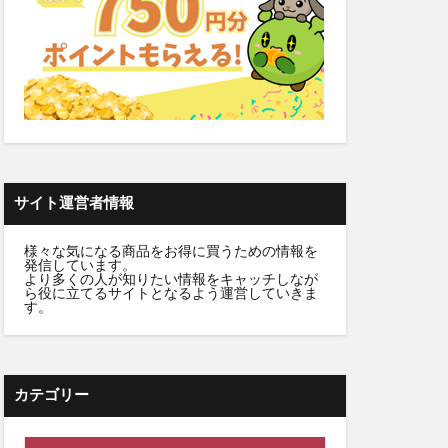
カラートリートメント
デンタルふりかけ
クト腰ベルト
ビフェル)
サイト運営者情報
ニュートラvc
様々な気になる商品をお得に買うための情報を
発信しています。
ワンドッグフード
より多くの人が知りたい情報をキャッチしなが
ら役に立てるサイトとなるよう運営していきま
Nウエハース2
す。
ンプー
デーション
カテゴリー
ょうやくとう)