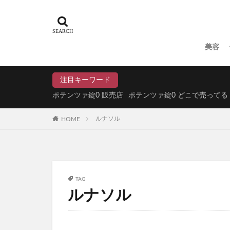
LOWYA(ロウヤ)
スタバ(スターバッ
ジュリークフェイ
美容
明目腎気丸(めいも
Offlat(オフラ
注目キーワード
DHCエクオール
ポテンツァ錠0 販売店
ポテンツァ錠0 どこで売ってる
森永トリプルサプ
HOME
ルナソル
ちいかわぷっくり
ZIGEN(ジゲン
ROOT VANIS
アイムケアーマジックウ
TAG
ミラーホワイトニ
ルナソル
ドッグフード
KISSHADA(キ
PELTHY(ペルシ