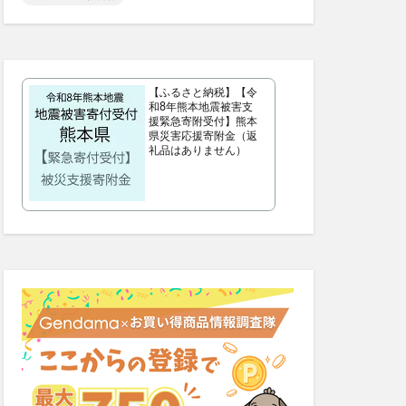
シンピスト
歩みのゼリー
ッチクリーム
【ふるさと納税】【令
コンビニ
和8年熊本地震被害支
援緊急寄附受付】熊本
ス
父の日
県災害応援寄附金（返
礼品はありません）
プー
サマーパック
ィーズ
ー(FRAY I.D)
いぶきの漢方
雛人形