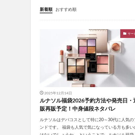
ととのうぐらす
新着順
おすすめ順
N organic(エヌ
パイナップル豆乳
サー
ドラゴンボール
魔法のタオル
てのりベイビーフ
WEEED(ウィード
おひさまでつくっ
アスハダパーフェ
学マスウエハース
2025年12月14日
メイクアップフォ
ルナソル福袋2026予約方法や発売日・
ラブブ(Labubu)
販再販予定！中身値段ネタバレ
ユリカゴドッグフ
ルナソルはデパコスとして特に20～30代に人気の
KATAN Cica 
ンドです。 福袋も人気で気になっている方も多い