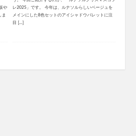
う。 今回ご紹介するのが、「ルナソルクリスマスコフ
ホルモHORMO育毛剤(HORMOホルモプレミアムヘアグロウエッセンス)
販や
レ2025」です。 今年は、ルナソルらしいベージュを
アンプル2X
キュアナスG
パールホワイトPROEXプラス
しま
メインにした8色セットのアイシャドウパレットに注
ケアブースターセラムBA
獺祭(だっさい)
日本山人参
bisenoヘア
目 […]
の山里
ジャムウ・ハーバルソープ
与田祐希×次世代日傘
犬猫生活
ア
じゃこ丸の幻の釜揚げしらす
ボンボンドロップシールたまごっち
miスカルプラベンダーブレンド
スカルプマッサージヘアエッセンス
メディテ
ープラス
PLUEST(プルエスト)、カプセルインハイドロクレンズ
BiFel(
の完全美容食
ヒフの漢方
ナップルドリンク
堂 BIYOUDO ミネラルウォーター)
リアラスター
アンミオイル
ムフェザー
無料相談
保険見直しラボ
ドクターセノビル
モグ
レギパン
養庵堂NMN9000
みそきん
ユニクロ感謝祭
RIZI
エーション
イスクラファージ
おさるのジョージ
パールリッチシャ
アンナララティ美容液
ママ＆ベビーケアクリーム
リノクルファン
ンジングゲルマッサージプラス
ミネラルボディシャインジェル
(ロストワード)ウエハース
プランテルEX
健康グッズ
養生薬湯(ようじ