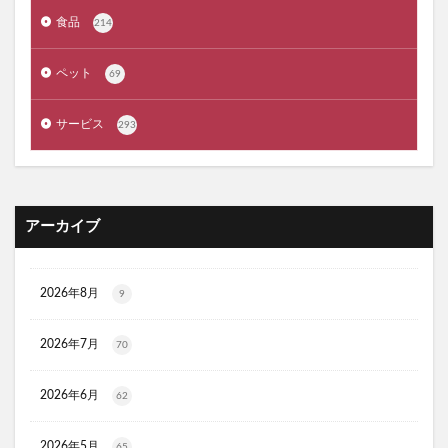
タリーズサマーボックス2026
ケフトルローションEX
食品
214
クラプロックス
防災圧縮袋
マッスルデリ(Muscle Deli)
ペット
69
RIMEDO(リメド)ウォータリーバーム
サービス
293
ベルシュヴーシャンプー
ベルタプエラリア
カラタスケアNMN
ファンケル無添加ブライトニング 透明美白1ヵ月集中キット
ZAO SODA(ザオウソーダ)
大人のカロリミット
アーカイブ
RE：アールイープラセンタ美容液
ノビエース
OBREMO(オブレモ)
まるでこたつソックス
2026年8月
9
ロザブルーナイトブラ
ベルタプレリズム
女性用がん保険
ロートV5アクトビジョン
2026年7月
70
アラプラス深い眠り
2026年6月
62
KAMIKAシルキースティックファンデーション
ピクミンめじるしアクセサリー2
ぬいぐるみ
2026年5月
65