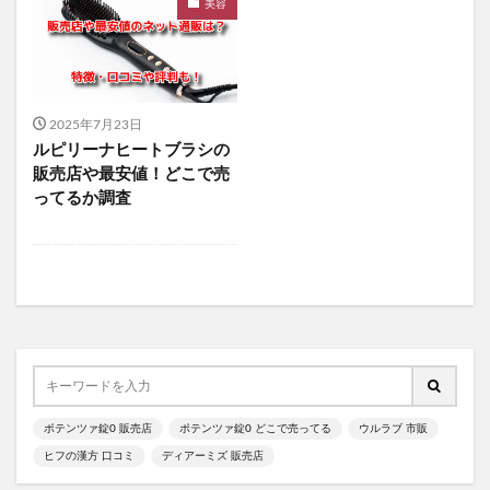
グアマラル
マッスルショットプレミアム
美容
ディアモストアイラッシュ
炎舞炊き
酵水素328選もぎたて生スムージー
オフリカケ
アイキララII
火災保険
ほけんガーデン
2025年7月23日
善玉元気
テラスキン
imu Jelly(イミュゼリー)
ルピリーナヒートブラシの
んぽちゃむガチャガチャ
ピクミン
販売店や最安値！どこで売
ってるか調査
サンリオウエハース8
ポテンツァ錠0
WEEEDブリススクラブ
ちいかわキャラマグネッツ4
ピュアセラ美容オイル
プロテクトバリアリッチc
華密恋(カミツレン)
潤馬化粧養油
ハンターハンター
ピューレパール、解約
レイチェルワイン
成長戦隊ノビルンジャー
パリパリキュー
ナールスピュア
ILLIT(アイリット)
リペアジェル
ヘッドだらけのビックリマンチョコ
ポテンツァ錠0 販売店
ポテンツァ錠0 どこで売ってる
ウルラブ 市販
ヒフの漢方 口コミ
ディアーミズ 販売店
ポケモンキッズ
東京ミレニアルクリニック