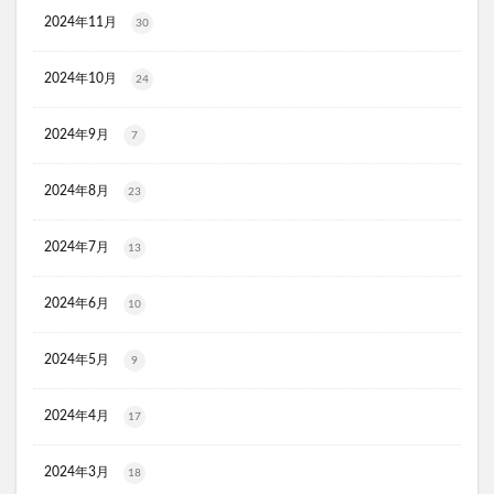
KATAN(カタン)トリュフシェイクミスト
2024年11月
30
ラッシュアディクト
パールホワイトプロシャイン
2024年10月
24
タリーズ夏の福袋2026
moir(モアー)ボリュームアップスプレー
歯ブラシ
2024年9月
7
アンエアン(1et1)
ビーグレン
nicoせっけん
ピンキッシュボーテ
ヒートブースター
2024年8月
23
お口のふりかけ
ULRUB(ウルラブボディスクラブ)
2024年7月
トコフェロンEナチュール
fru:C(フルーシー)美容液
13
エッセンシア酵素
Oigurt(オイグルト)
2024年6月
10
フレイスラボシカクリーム
りそうのコーヒー
グリーンブラザーズ
ノムダス
からだ楽痩茶
2024年5月
9
防已黄耆湯錠SX
モーガンズシャンプー白樹
ピクミンビオレu
トイザらス
2024年4月
17
整体ショーツNEO+(ネオプラス)
マリンピュアクリスタル
2024年3月
18
JOVS(ジョブズ)脱毛器