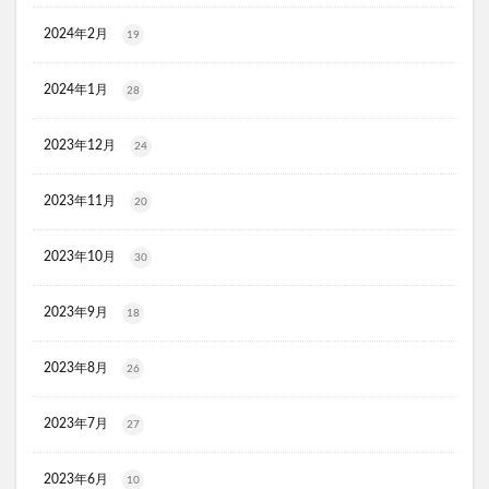
リ・ダーマラボモイストゲルクレンジング
2024年2月
19
ディフェンセラ
アクアモイス
ここすく鉄分
ZIGENオールインワンフェイスジェル
2024年1月
28
メディキャットモイストローション、解約
2023年12月
24
キレイ・デ・ナノプラセンタ
ルーフェン(loofen)
ミードリップシャンプー
お金のみらいマップ
2023年11月
20
メルシアラムール
雲のやすらぎプレミアム敷布団
無印良品
薬用アシィドローションEX
2023年10月
30
ライゼブースターオイルミスト
デオシーククリーム
2023年9月
東京オンラインクリニック
キュアスリッチセラム
18
競馬ウエハース
2023年8月
26
イルコルポミネラルボディシャインジェル
MONOVOデオドラントボディ&フェイスウォッシュ
2023年7月
27
ガラスリムーバー(全身美化ガラス)
オルビス ザ クレンジング オイル
2023年6月
10