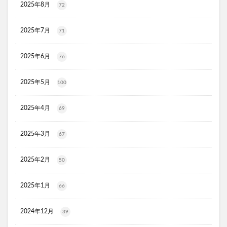
2025年8月
72
ジルスチュアート
ポッシュヘアケアシャンプー
メゾピアノ
禁煙治療
ワイズ製薬強心薬
2025年7月
71
AGA治療
コーヒーメーカー
電気毛布
ぼっち回避
ジェルミーワン
アズールバイマウジー
2025年6月
76
ミマモルメGPS
ゴルフテック
2025年5月
大豆イソフラボンエクオール
マムート(MAMMUT)
100
ホワイトデー
リアップX5
2025年4月
69
マイシード亜鉛配合 for men
プロペトピュアベールa
ミラノオリンピック
セタフィルジェントルSAローション
2025年3月
67
ビオフェルミンスマート腸活サプリ
てんらい黄望皇
HAIRSTAR(ヘアスター)イオンスターブラシ
2025年2月
50
LUCAS(ルカス)浄化スプレー
アカナキャットフード
2025年1月
66
フェミデオ
毎日腎活 活性炭＆ウラジロガシ 猫用
ドクトルリンパ
2024年12月
39
Morning Booster(モーニングブースター)朝活サプリ