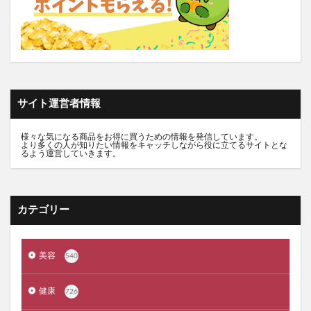
食べチョクフルーツセレクト
ニューバランス
グラニフ
ヒツジのいらない枕
資生堂エッセンススキンセッティングパウダー
mitas for men(ミタスフォーメン)
サカムケア
ミライスピーカー
サイト運営者情報
ビューティーオープナージェルエクストラモイスチャー
フェミッシュプレミアムホイップ
エールマカ
様々な気になる商品をお得に買うための情報を発信しています。
より多くの人が知りたい情報をキャッチしながら役に立てるサイトとな
ESTH(エス)ハーブピーリングクレンジング
るよう運営していきます。
chatFLORA G(チャットフローラジー)
オリジンキャットフード
カテゴリー
プロ野球ファンスターズリーグ柿の種
ブレインスリープピローネックコンディショニング
割れない鏡
発酵本家のあまざけ(雪の麹)
美容
540
ニオワンちゃん
美穀菜(びこくさい)
健康
726
シボラナイトダイエットコーヒー