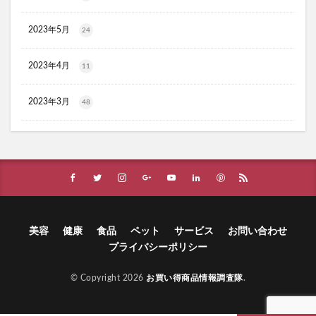
HADAGIWA(はだぎわ)化粧水
アユミンS
2023年5月
24
ユニクロ(UNIQLO)
ジョーシン
RMK
資生堂(SHISEIDO)
アディクション
2023年4月
11
ケフトルシャンプー
エスフォルノ
マリークワント
ズッパディズッカ
あしたのクリニック
双眼鏡
2023年3月
48
コレスタート
ノースフェイス(THE NORTH FACE)
Veimia(ヴェーミア)
b.ris(ビーリス)エアリーカラーリングフォーム
タリーズ
ポイエニ(ポイントエニタイム)
ネイオンビューティー
チキンゴルフ
DHC
もち吉
お返し
ヘルスパンC錠2000
BRAVION S(ブラビオンS)
美容
健康
食品
ペット
サービス
お問い合わせ
マナラモイストウォッシュゲル
sowakaドッグフード
プライバシーポリシー
透明シール帳
クリーンキッズカー
© Copyright 2026
お買い得商品情報調査隊
.
ベルタランシード
LifTone(リフトーン)
スリムストンコーヒー