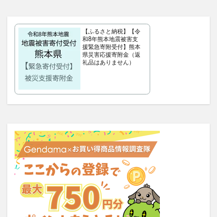
MREビオス
ハダノコエ
剛SUGIMAN(ツヨスギマン)
ホメオバウローション
メディカルダイエット
ラサーナプレミオール
セルビックEGF・FGF美容液
【ふるさと納税】【令
和8年熊本地震被害支
YUUNYSLEEP(ユニースリープ)
援緊急寄附受付】熊本
県災害応援寄附金（返
ピリモキープマスクジェルウォッシュ
ポーラ
礼品はありません）
アクセーヌトライアルセット
ルナソル
GREEN SPOON(グリーンスプーン)
MiMC(エムアイエムシー)
BANANA LEAF(バナナリーフ)石鹸
ファムズベビーエンジェルフォーム
マイピル
オゼンピックダイエット
P3サプリ(P3NMNサプリメント)
天体望遠鏡
ゴリラクリニック
モグニャンキャットフードライト
ペロリコドッグフードライト
クリスマス
初心者狩り
カルディ
西松屋