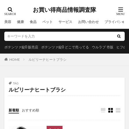
コンビニ 恵方巻き
ティティーアンドコー(titty＆Co.)
BAKUNE(バクネ)パジャマ
てんらい清流錠
お買い得商品情報調査隊
H2 ONEST(エイチツーオネスト)
テーマ曲
美容
健康
食品
ペット
サービス
お問い合わせ
プライバシーポ
みやびのビルベリープレミアムα
meemo(ミーモ)
たまごっち
アテニアスキンクリアクレンズオイル
アスヘノカケハシ
がくぶんの食育インストラクター
ポテンツァ錠0 販売店
ポテンツァ錠0 どこで売ってる
ウルラブ 市販
ヒフの漢
オリジンドッグフード
イビサソープ
キュアラフィ
HOME
ルピリーナヒートブラシ
One8Dog(ワンエイトドッグ)
カンファペット
デオドラントオブザデッド
形状記憶日傘
チャップアップサプリ
No.C(ナンバーシー)サプリ
TAG
ルルシア育毛剤
飲むルテオリンリフリーラ
ルピリーナヒートブラシ
ラミナス(LAMINAS)育毛剤
オーラパールプラス
Uruf(ウルフ)炭酸パック
新着順
おすすめ順
LUNAナチュラルアップナイトブラ
ほぼカニ
イプノスシーバムクリアリペアクリーム
オルビスユー