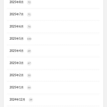
2025年8月
72
JOVS(ジョブズ)脱毛器
リ・ダーマラボモイストゲルクレンジング
2025年7月
71
ディフェンセラ
アクアモイス
ここすく鉄分
ZIGENオールインワンフェイスジェル
2025年6月
76
メディキャットモイストローション、解約
2025年5月
100
キレイ・デ・ナノプラセンタ
ルーフェン(loofen)
ミードリップシャンプー
お金のみらいマップ
2025年4月
69
メルシアラムール
雲のやすらぎプレミアム敷布団
無印良品
薬用アシィドローションEX
2025年3月
67
ライゼブースターオイルミスト
デオシーククリーム
2025年2月
東京オンラインクリニック
キュアスリッチセラム
50
競馬ウエハース
2025年1月
66
イルコルポミネラルボディシャインジェル
MONOVOデオドラントボディ&フェイスウォッシュ
2024年12月
39
ガラスリムーバー(全身美化ガラス)