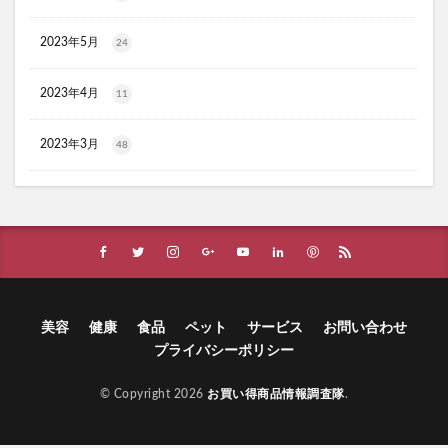
ヴィオテラスC+クリアセラム
ブレスマイル
2023年5月
24
ほけんのぜんぶ
ノビルン
天使のララ
ラクーダEX
アサイー
2023年4月
11
コアフィット(COREFIT)フェイスポインター
かける紅生姜
コラゲネイド
2023年3月
48
ブルーロックウエハース4
リ・ダーマラボモイストゲルプラス
みんなの肌潤風呂
イタジャガ
プリキュアグミ
ピクミンチョコエッグ
マバユキまつ毛美容液
SOVE(ソブ)シリアル
ノブL&Wトライアルセット
オークファン
マンションナビ
ブルーインパルス
美容
健康
食品
ペット
サービス
お問い合わせ
プライバシーポリシー
ハニーチェシャンプー
夏の福袋
ECナビ
ANS.(アンス)オンライン診療
© Copyright 2026
お買い得商品情報調査隊
.
ライゼブースターオイルミスト化粧水
ニキビ治療
プラズマ美顔器Un(アン)