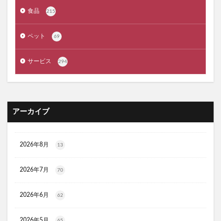
ジルスチュアート
ポッシュヘアケアシャンプー
食品
215
メゾピアノ
禁煙治療
ワイズ製薬強心薬
AGA治療
コーヒーメーカー
電気毛布
ペット
69
ぼっち回避
ジェルミーワン
アズールバイマウジー
サービス
294
ミマモルメGPS
ゴルフテック
大豆イソフラボンエクオール
マムート(MAMMUT)
ホワイトデー
リアップX5
マイシード亜鉛配合 for men
プロペトピュアベールa
アーカイブ
ミラノオリンピック
セタフィルジェントルSAローション
ビオフェルミンスマート腸活サプリ
てんらい黄望皇
2026年8月
13
HAIRSTAR(ヘアスター)イオンスターブラシ
LUCAS(ルカス)浄化スプレー
アカナキャットフード
2026年7月
70
フェミデオ
毎日腎活 活性炭＆ウラジロガシ 猫用
2026年6月
62
ドクトルリンパ
Morning Booster(モーニングブースター)朝活サプリ
2026年5月
65