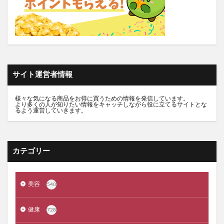
推し活バッグ
てのりフレンズ11
トルークオールインワンジェル
シルクザリッチヘアオイル
白漢しろ彩
碧モイストオイル
千年サジー
オルビスブライト
スキンスムーススクラブジェル
ノイド(NOID)バーム
サイト運営者情報
5デアザフラビン
パーフェクトニードルプレミアム
RESET BOX(リセットボックス)
エンリッチCセラム
様々な気になる商品をお得に買うための情報を発信しています。
より多くの人が知りたい情報をキャッチしながら役に立てるサイトとな
月帯(ツキオビ)
マイプロテイン
ピュアルピエ
るよう運営していきます。
セナクリア
サラフェプラス
ホロベルBBクリーム
エクラシャルム
フィンジア育毛剤
ルミナピール
カテゴリー
サマンサタバサ
あつまれアンパンマン
23zi(ニジュウサンジ)
sakyu(サキュウ)シャンプー
美容
540
ピリモバブルジェルクレンジング
クリスマスコフレ
ファンケルマイルドクレンジングオイル
クリニーク
健康
728
アユーラ(AYURA)
メルヴィータ
CIEUX(シウー)