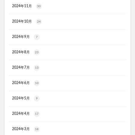
オルビス ザ クレンジング オイル
2024年11月
30
HADAGIWA(はだぎわ)化粧水
アユミンS
2024年10月
24
ユニクロ(UNIQLO)
ジョーシン
RMK
資生堂(SHISEIDO)
アディクション
2024年9月
7
ケフトルシャンプー
エスフォルノ
マリークワント
ズッパディズッカ
あしたのクリニック
双眼鏡
2024年8月
23
コレスタート
ノースフェイス(THE NORTH FACE)
2024年7月
13
Veimia(ヴェーミア)
b.ris(ビーリス)エアリーカラーリングフォーム
タリーズ
2024年6月
10
ポイエニ(ポイントエニタイム)
ネイオンビューティー
チキンゴルフ
DHC
もち吉
お返し
2024年5月
9
ヘルスパンC錠2000
BRAVION S(ブラビオンS)
2024年4月
マナラモイストウォッシュゲル
sowakaドッグフード
17
透明シール帳
クリーンキッズカー
2024年3月
18
ベルタランシード
LifTone(リフトーン)