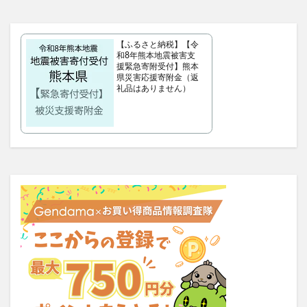
タリーズサマーボックス2026
ケフトルローションEX
クラプロックス
防災圧縮袋
【ふるさと納税】【令
マッスルデリ(Muscle Deli)
和8年熊本地震被害支
援緊急寄附受付】熊本
RIMEDO(リメド)ウォータリーバーム
県災害応援寄附金（返
ベルシュヴーシャンプー
ベルタプエラリア
礼品はありません）
カラタスケアNMN
ファンケル無添加ブライトニング 透明美白1ヵ月集中キット
ZAO SODA(ザオウソーダ)
大人のカロリミット
RE：アールイープラセンタ美容液
ノビエース
OBREMO(オブレモ)
まるでこたつソックス
ロザブルーナイトブラ
ベルタプレリズム
女性用がん保険
ロートV5アクトビジョン
アラプラス深い眠り
KAMIKAシルキースティックファンデーション
ピクミンめじるしアクセサリー2
ぬいぐるみ