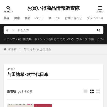
MREビオス
ハダノコエ
剛SUGIMAN(ツヨスギマン)
お買い得商品情報調査隊
ホメオバウローション
メディカルダイエット
ラサーナプレミオール
セルビックEGF・FGF美容液
美容
健康
食品
ペット
サービス
お問い合わせ
プライバシーポ
YUUNYSLEEP(ユニースリープ)
ピリモキープマスクジェルウォッシュ
ポーラ
アクセーヌトライアルセット
ルナソル
ポテンツァ錠0 販売店
ポテンツァ錠0 どこで売ってる
ウルラブ 市販
ヒフの漢
GREEN SPOON(グリーンスプーン)
HOME
与田祐希×次世代日傘
MiMC(エムアイエムシー)
BANANA LEAF(バナナリーフ)石鹸
ファムズベビーエンジェルフォーム
マイピル
TAG
オゼンピックダイエット
P3サプリ(P3NMNサプリメント)
与田祐希×次世代日傘
天体望遠鏡
ゴリラクリニック
モグニャンキャットフードライト
新着順
おすすめ順
ペロリコドッグフードライト
クリスマス
初心者狩り
カルディ
西松屋