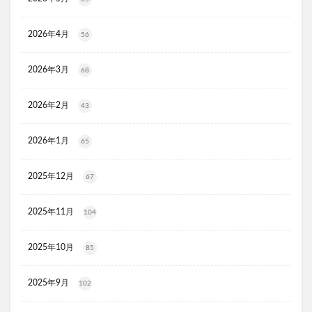
KATAN(カタン)トリュフシェイクミスト
ラッシュアディクト
パールホワイトプロシャイン
2026年4月
56
タリーズ夏の福袋2026
2026年3月
68
moir(モアー)ボリュームアップスプレー
歯ブラシ
アズマブラシお風呂用
アンエアン(1et1)
2026年2月
43
ビーグレン
nicoせっけん
ピンキッシュボーテ
ヒートブースター
お口のふりかけ
2026年1月
65
ULRUB(ウルラブボディスクラブ)
2025年12月
トコフェロンEナチュール
fru:C(フルーシー)美容液
67
エッセンシア酵素
Oigurt(オイグルト)
2025年11月
104
フレイスラボシカクリーム
りそうのコーヒー
グリーンブラザーズ
ノムダス
からだ楽痩茶
2025年10月
85
防已黄耆湯錠SX
モーガンズシャンプー白樹
ピクミンビオレu
トイザらス
2025年9月
102
整体ショーツNEO+(ネオプラス)
マリンピュアクリスタル