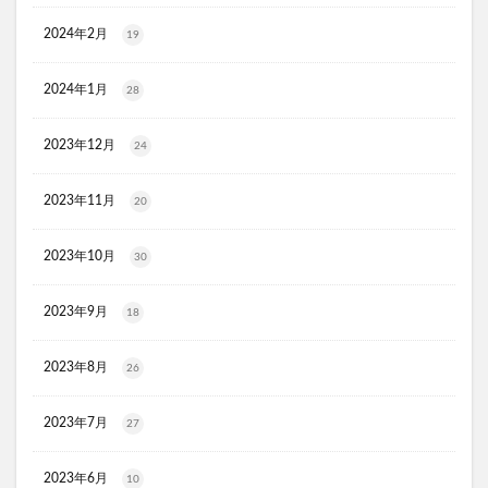
スリムストンコーヒー
2024年2月
19
マイナチュレスカルプフローラブースター
プレミアムボディーソープデオラ
2024年1月
28
毎日腎活 活性炭＆ウラジロガシ 犬用
Eyepa(アイーパ)
2023年12月
24
DEAN&DELUCA(ディーンアンドデルーカ)リバーシブルトート
猫ピタ
Ulike(ユーライク)脱毛器X Max
2023年11月
20
ラグネットバブルスクラブ
SILAIR(シレア)いびき対策枕
セルヘアプラス
飲むプロテオグリカンリフリーラ
2023年10月
30
ブレスマイルマウスウォッシュ
2023年9月
18
ウエストヘル(WAISTHELL)
やさいちゅあぶる
ヘパトリート
通快麗茶
シルクエキスパートPro5
2023年8月
26
SCALP DROP(スカルプドロップ)
シェルシュール
NUKUMO(ヌクモ)脱毛クリーム
2023年7月
27
ヒューマナノプラセン原液
イルチブラックソープ
2023年6月
生サプリメント燃
淡路島キムチ
10