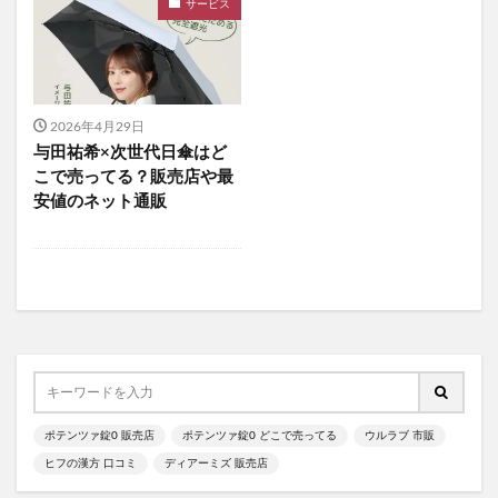
サービス
食べチョクフルーツセレクト
ニューバランス
グラニフ
ヒツジのいらない枕
資生堂エッセンススキンセッティングパウダー
mitas for men(ミタスフォーメン)
サカムケア
2026年4月29日
ミライスピーカー
与田祐希×次世代日傘はど
ビューティーオープナージェルエクストラモイスチャー
こで売ってる？販売店や最
安値のネット通販
フェミッシュプレミアムホイップ
エールマカ
ESTH(エス)ハーブピーリングクレンジング
chatFLORA G(チャットフローラジー)
オリジンキャットフード
プロ野球ファンスターズリーグ柿の種
ブレインスリープピローネックコンディショニング
割れない鏡
発酵本家のあまざけ(雪の麹)
ポテンツァ錠0 販売店
ポテンツァ錠0 どこで売ってる
ウルラブ 市販
ニオワンちゃん
美穀菜(びこくさい)
ヒフの漢方 口コミ
ディアーミズ 販売店
シボラナイトダイエットコーヒー