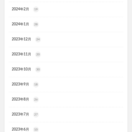
CLEANEO(クリアネオ)
サージクラス
DENNOVATE(ディノベート) ホワイトニングジェルパック
2024年2月
19
マイナチュレスカルプシャンプー
フェルササプリ
2024年1月
28
SHIN.薬用育毛剤
ふく温泉水のいらない全身シャンプー
ウエストヘル(WAISTHELL)
やさいちゅあぶる
2023年12月
24
ヘパトリート
通快麗茶
シルクエキスパートPro5
SCALP DROP(スカルプドロップ)
シェルシュール
2023年11月
20
NUKUMO(ヌクモ)脱毛クリーム
2023年10月
30
ヒューマナノプラセン原液
イルチブラックソープ
生サプリメント燃
淡路島キムチ
2023年9月
18
ヴィオテラスC+クリアセラム
ブレスマイル
ほけんのぜんぶ
ノビルン
天使のララ
2023年8月
26
ラクーダEX
アサイー
2023年7月
27
コアフィット(COREFIT)フェイスポインター
かける紅生姜
コラゲネイド
2023年6月
10