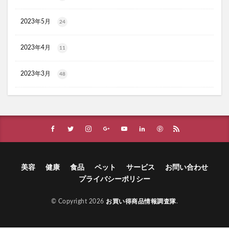
ブルーロックウエハース4
ハイキューウエハース5
イデアアクトプラチナVCセラム
エミューの雫
2023年5月
24
オルビスユードット
ANLIP(アンリップ)
ひな祭りケーキ
エアーかおる
NAXLU(ナクスル)
2023年4月
11
haruシャンプー
ワンピース
父の日
2023年3月
48
てのりベイビーフレンズ
ガチサプ心眼(しんがん)
ハンターハンターウエハース
WEEED(ウィード)ブリスジェル
フォトEPC
オンラインニキビ治療
備蓄米
おひさまでつくったクレンジングオイル
イルコルポミネラルレッグスムーサー
美容
健康
食品
ペット
サービス
お問い合わせ
アスハダパーフェクトクリアエッセンス
プライバシーポリシー
SUHADA MIST(スハダミスト)
ビオルチアシャンプー
学マスウエハース
福袋
エトヴォス
© Copyright 2026
お買い得商品情報調査隊
.
クッピーラムネフェイスマスク
ミキハウスサマーパック