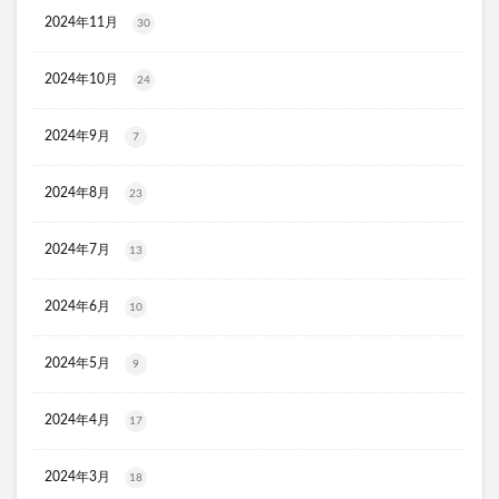
2024年11月
30
ヨラドッグフード
敬老の日
Offlat(オフラット)マシュピールスクラブ
2024年10月
24
アースミュージック&エコロジー
ル・クルーゼ
バレンタイン
DHCエクオール
2024年9月
7
ESIENCE(エシエンス)ダーマインショット
2024年8月
23
ReD(レッド)リカバリーウェア
森永トリプルサプリ
カテキン緑茶のチカラW
アラジルニキビ治療薬
2024年7月
13
リョウシンJVコンドロイ錠
エミネラス
タカミブライトスポットB3+
2024年6月
10
CICA(シカ)デイリースージングマスク
2024年5月
9
ブレインスリープウェアリカバリー
ZIGENパーフェクトスムースシェービングジェル
2024年4月
17
サッカー日本代表ウエハース
飲むグアーガムリフリーラ
あゆみの宝プロテオグリカン
トレゾールブラン
2024年3月
18