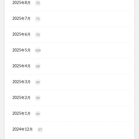
2025年8月
72
OZA SODA (オーザソーダ)
薬屋のひとりごと、ウエハース
ライスビギン
2025年7月
71
ちいかわトートバッグ
ダーマスキンピーリング
2025年6月
76
MIRANAL(ミラナル)ナチュラルパック
ポテンツァ
クリニックフォア
たまごっちボーロ
2025年5月
100
ホロベルプロテクト保湿UV
NULLオールインワンミスト
アイスヘッド
LOWYA(ロウヤ)
2025年4月
68
フルティア ザ・セラム
Actually(アクチュアリー)
2025年3月
66
ソフマップ
スタバ(スターバックス)
ノジマ
グミ
洋風
アルビオン
クリスマスケーキ
2025年2月
50
BeBe(べべ)
ジュリークフェイスオイル
ミッシーリストシルク腹巻き
2025年1月
66
Mimipo(ミミポ)オンラインクリニック
明目腎気丸(めいもくじんきがん)
2024年12月
37
リリーブラウン(LILY BROWN)
財布