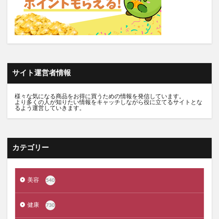
バロニーマグネットシャンプー
竹塩石鹸プレミアム
表参道メディカルクリニック
つるつる凛
ガンダム食玩コンバージ
パフコ化粧戻しパフ
ガンダムアーティファクト
プラファスト
奇跡の歯ブラシ
chatGENE(チャットジーン)
サイト運営者情報
エヴァウエハース
Mac買取ネット
ミテラ妊娠線クリーム
様々な気になる商品をお得に買うための情報を発信しています。
より多くの人が知りたい情報をキャッチしながら役に立てるサイトとな
ナチュラグラッセUVプロテクションベース
るよう運営していきます。
仮面ライダーゼッツ
変わり種
クリーンワン(CLEAN WAN)
アナスイ
LUSH(ラッシュ)
Mona青山クリニック
カテゴリー
ふじメディカル
エレガンス
東京品川ゼウスクリニック
美容
540
VICTORIA SELFESTE(ヴィクトリアセルフエステ)
健康
yuhaku(ユハク)
ダニ捕りくん
景品パラダイス
730