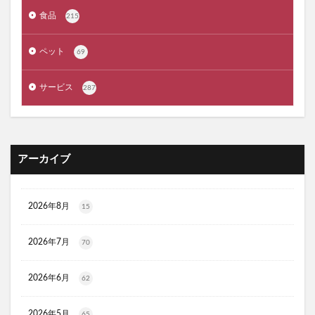
COSORI(コソリ)ノンフライヤー
臭ピタッ！プラス
食品
215
イトーヨーカドー
クオニスダーマフィラー
ほぐらくケアEX
ザボディショップ(THE BODY SHOP)
ペット
69
WHITH WHITE(フィス ホワイト)ボディスクラブ
リアルゴールドRG
ペプチア
nico-nin(ニコニン)
サービス
287
30delete(サーティーデリート)
ムテキクリアせいろ
ペロリン
CMYファンデーション
祝！たまごっち30thキャラマグネッツ
GABA納豆10000
アーカイブ
珠肌シシオール
ケトリーム
フィジカルメンテプロ
Sinai(シナイ)
さよなら中性生活プレミアム
2026年8月
15
テストコアNO3
Reveオーガニック歯みがき粉
ヘアトニックグロウジェル
ヒックスミノキシジル5
2026年7月
70
健心キナーゼ
クイックフリーズクールレスキュー
アンエアン(1et1)
ビーグレン
nicoせっけん
2026年6月
62
ピンキッシュボーテ
ヒートブースター
2026年5月
65