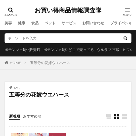
ウルアスオールインワンソープ
メリフメルティブラック
お買い得商品情報調査隊
MAC(マック)
トムフォードビューティ
おせち料理
美容
健康
食品
ペット
サービス
お問い合わせ
プライバシーポ
ジョンマスターオーガニック
エルトフィアアールティーグリップツイン
エレベルシルキースキンカバー
ドクターズオイル
ポテンツァ錠0 販売店
ポテンツァ錠0 どこで売ってる
ウルラブ 市販
ヒフの漢
ミッシーリストシルク保湿マスク
アフターピル
レノーヴァ
リムイット48PLUS
HOME
五等分の花嫁ウエハース
モグニャンキャットフード
アンダーアーマー
クルミラ(CLEMIRA)
おみおくりペット火葬
TAG
SLY(スライ)
阪神タイガース
コンバース
五等分の花嫁ウエハース
ドクターマーチン
マリメッコ
お菓子以外
養生仙薬の葛根湯
金の極マカ
新着順
おすすめ順
ペプチドショットアンプル2X
リドマスターS
はははのは
ゼルダの伝説ウェポンコレクション
ブルーベリー&ルテインα
ジュニサプ