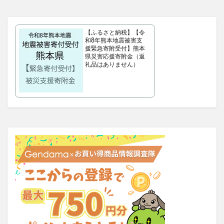
OBREMO(オブレモ)
まるでこたつソックス
ロザブルーナイトブラ
ベルタプレリズム
【ふるさと納税】【令
和8年熊本地震被害支
女性用がん保険
ロートV5アクトビジョン
援緊急寄附受付】熊本
県災害応援寄附金（返
アラプラス深い眠り
礼品はありません）
KAMIKAシルキースティックファンデーション
ピクミンめじるしアクセサリー2
ぬいぐるみ
推し活バッグ
てのりフレンズ11
トルークオールインワンジェル
リ・ダーマラボモイストゲルプラス
みんなの肌潤風呂
イタジャガ
プリキュアグミ
ピクミンチョコエッグ
マバユキまつ毛美容液
SOVE(ソブ)シリアル
ノブL&Wトライアルセット
オークファン
マンションナビ
CFYHシャンプー
もぐーんスティック
元祖SDガンダムスナック