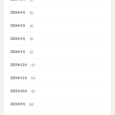
お口のふりかけ
ULRUB(ウルラブボディスクラブ)
トコフェロンEナチュール
fru:C(フルーシー)美容液
2026年4月
56
エッセンシア酵素
Oigurt(オイグルト)
フレイスラボシカクリーム
りそうのコーヒー
2026年3月
68
グリーンブラザーズ
ノムダス
からだ楽痩茶
2026年2月
42
防已黄耆湯錠SX
モーガンズシャンプー白樹
ピクミンビオレu
トイザらス
2026年1月
63
整体ショーツNEO+(ネオプラス)
マリンピュアクリスタル
JOVS(ジョブズ)脱毛器
&TEAMツインウエハース
2025年12月
67
ドラゴンボールウエハース勝利への執念(ドラゴンボール 超戦
士シールウエハース超 勝利への執念)
2025年11月
104
ホロライブ
オルビスミスター
プルリットプレミアムナイトラッピングクリーム
2025年10月
85
ヒアロディープパッチ
2025年9月
102
ウルウフリーシェイクモイストミルク
フコイダン保湿ローション
Biny(ビニー)乾燥機