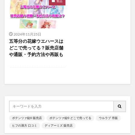
食品
サンパラソルアスリート
アラプラス糖脂ダウン
NULLシューパウダー
紅蔘元(ホンサムウォン)
薬用からだまるごとデオ・ソープ
2024年11月25日
ミャクミャクシール帳BOOK
五等分の花嫁ウエハースは
ナノラル薬用ホワイト＆プロテクト
どこで売ってる？販売店舗
プロフレッシュオーラルリンス
や通販・予約方法や再販も
アラプラスロンジェビティプレミアム5-ALA50
フェルササプリケーハイル
マッスルプレスタンクトップ
アラプラスゴールドEX
マッスルデリ(Muscle Deli)
RIMEDO(リメド)ウォータリーバーム
ベルシュヴーシャンプー
ベルタプエラリア
カラタスケアNMN
ファンケル無添加ブライトニング 透明美白1ヵ月集中キット
ポテンツァ錠0 販売店
ポテンツァ錠0 どこで売ってる
ウルラブ 市販
ZAO SODA(ザオウソーダ)
大人のカロリミット
ヒフの漢方 口コミ
ディアーミズ 販売店
RE：アールイープラセンタ美容液
ノビエース