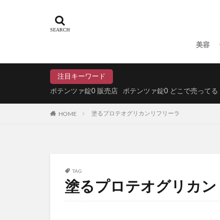
N organic(エヌ
パイナップル豆乳
ドラゴンボール
美容
魔法のタオル
てのりベイビーフ
注目キーワード
WEEED(ウィード
ポテンツァ錠0 販売店
ポテンツァ錠0 どこで売ってる
おひさまでつくっ
HOME
塗るプロテオグリカンリフリーラ
アスハダパーフェ
学マスウエハース
メイクアップフォ
ラブブ(Labubu)
TAG
ユリカゴドッグフ
塗るプロテオグリカン
KATAN Cica 
ミライアイ内用薬
ペプチドショット