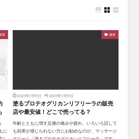
ケアブースターセラムBA
獺祭(だっさい)
日本山人参
bisenoヘア
の山里
ジャムウ・ハーバルソープ
与田祐希×次世代日傘
犬猫生活
ア
じゃこ丸の幻の釜揚げしらす
ボンボンドロップシールたまごっち
健康
健康
miスカルプラベンダーブレンド
スカルプマッサージヘアエッセンス
メディテ
ープラス
PLUEST(プルエスト)、カプセルインハイドロクレンズ
BiFel(
の完全美容食
ヒフの漢方
ナップルドリンク
堂 BIYOUDO ミネラルウォーター)
リアラスター
アンミオイル
ムフェザー
無料相談
保険見直しラボ
ドクターセノビル
モグ
レギパン
養庵堂NMN9000
みそきん
ユニクロ感謝祭
RIZI
エーション
イスクラファージ
おさるのジョージ
パールリッチシャ
2025年7月9日
2025年7月9日
アンナララティ美容液
ママ＆ベビーケアクリーム
リノクルファン
約
塗るプロテオグリカンリフリーラの販売
ンジングゲルマッサージプラス
ミネラルボディシャインジェル
も
店や最安値！どこで売ってる？
(ロストワード)ウエハース
プランテルEX
健康グッズ
養生薬湯(ようじ
う
年齢とともに増す足腰の痛みや疲れ、いろいろ試して
リシリアフレルカラーシャンプー
シルキースムースUVカットクリーム
N
もに
も効果が感じられない方にお勧めなのが、マッサージ
生活応援米
イルコルポミネラルバスパウダー
琉白(るはく)