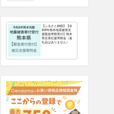
カラートリートメント
デンタルふりかけ
【ふるさと納税】【令
クト腰ベルト
和8年熊本地震被害支
援緊急寄附受付】熊本
ビフェル)
県災害応援寄附金（返
礼品はありません）
ニュートラvc
ワンドッグフード
Nウエハース2
ンプー
デーション
ょうやくとう)
exMate