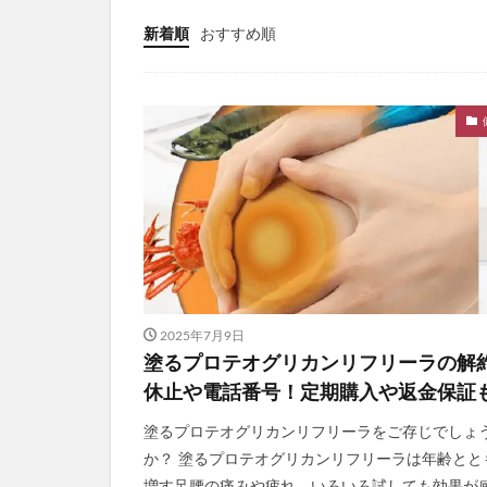
TaYU(タユ)ヘア
新着順
おすすめ順
きたきたのこのこ
フェミッシュクリ
haru kuroka
インナーブースタ
ルブレン
私
美陽堂シリカ水(美陽
ふわ姫
スリ
ベルシリーズ着圧
ダンダダンラバリ
2025年7月9日
かんたんぬか美人
塗るプロテオグリカンリフリーラの解
マナラホットクレ
休止や電話番号！定期購入や返金保証
東方LostWord
塗るプロテオグリカンリフリーラをご存じでしょ
おてつたび
か？ 塗るプロテオグリカンリフリーラは年齢とと
きらりのおめぐ実