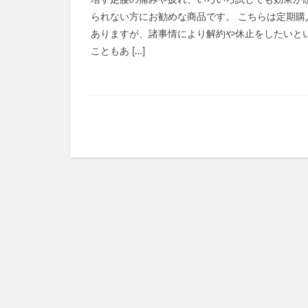
増す足腰の痛みや疲れ、いろいろ試しても効果が
られない方にお勧めな商品です。 こちらは定期購
ヴァーチェマルラ
ありますが、諸事情により解約や休止をしたいと
チャップアップシ
こともあ […]
ヤマダ電機
うるおい地肌セラ
僕のAIアカデミー
ジーニッシュマニ
ヒザこし健康源
nico-nin(ニコニン)
利尻ヘアカラート
LIA(リア)スカル
常備浴
KAT
フォルテカ
エクストラロング
CICIBELLA(シシ