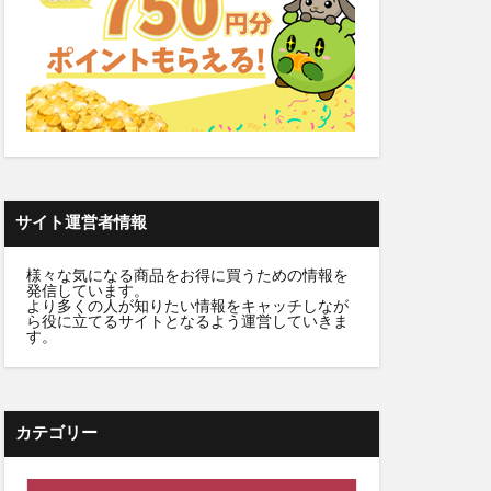
ケット)
ーウォッシュ
クリニック
職場
サイト運営者情報
カンシャ(感謝)
様々な気になる商品をお得に買うための情報を
発信しています。
髪殿(はつとの)
より多くの人が知りたい情報をキャッチしなが
ら役に立てるサイトとなるよう運営していきま
ルプヘアミスト
す。
フラッシュパック)
スシャンプー
カテゴリー