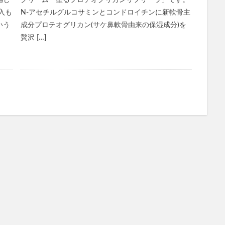
感じ
クリーム「塗るプロテオグリカンリフリーラ」です。
入も
N-アセチルグルコサミンとコンドロイチンに新軟骨主
オイル
ミャクミャクラバマス(EXPO2025 ミャクミャク ぷっくりラバマスビス
いう
成分プロテオグリカン(サケ鼻軟骨由来の保湿成分)を
ャンプー
学園アイドルマスターウエハース
プルエストブラックジェリ
贅沢 […]
ポール＆ジョー
NOMIPRO(飲みプロ)
クラランス
ランコム
ミド化粧水
ジョーモ(JOOMO)
おせち
ジバンシイ
おうちで
ジェラピケ(ジェラートピケ)
イクダム(IQDUM)
アディダス
キュア
ベビープラネット
成城石井
MISOVATION(ミソベーション)
楽養生
エレキリフト
オゾプレミアムリペア
ジェネリック製薬
トメパスPmax
NIPLUX コリラックス
ゼルダの伝説
リートメント
ピーチラック乙字湯
Eki(えき)スキンベールプライマー
プシャンプー
スリムアップインソール
シーモスジェル
ミニョンスカ
AN Cica ダーマヒットセラム10
ディースピース美白集中パック(ディースピース
リカバリーデザイン腰まくら
ボンモイストセット
ノビエース(NOBIACE)
ラッシュ
グラマラスパッツ
特徴
ハウトシールド
フルフェイ
ベラ)マスク
カンブリア宮殿
SILK THE RICH(シルクザリッチ)