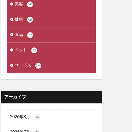
タママリズム
美容
540
骨取りさば
再販
ーションプレミアム
健康
729
ラス
食品
ーション
215
剤
プレゼント
ペット
69
刀剣乱舞
サービス
294
ンジングリキッド
ジマ
江原道
ロンドン
アーカイブ
)
ー
タルゴールド)
2026年8月
14
X