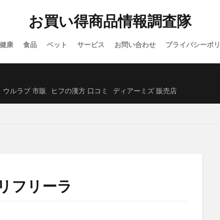
オーガニック)
シックスチェンジ
サンリオウエハース7
イオン
お買い得商品情報調査隊
除毛クリーム
プロセカグッズ
資格スクエア
白漢しろ彩セラミドリ
カナデルプレミアバリアフィックス
IWONU(イウォーヌ)マットレス
健康
食品
ペット
サービス
お問い合わせ
プライバシーポ
ノブACアクティブトライアルセット
NUOSS(ヌオス)育毛剤
ウエハー
レンズ
ガチサプ心眼(しんがん)
ハンターハンターウエハース
)ブリスジェル
フォトEPC
オンラインニキビ治療
備蓄米
ウルラブ 市販
ヒフの漢方 口コミ
ディアーミズ 販売店
たクレンジングオイル
イルコルポミネラルレッグスムーサー
クトクリアエッセンス
SUHADA MIST(スハダミスト)
ビオルチアシャン
福袋
エトヴォス
クッピーラムネフェイスマスク
ミキハウス
ーエバー
SABON(サボン)
エポホワイティア
ニールズヤードレメデ
ルナルナおくすり便
P3ブースターゼリー
ラサーナ
フレイアイディ
ード
トリーツファクトリー(Treats Factory)
手作り
ねこまたの実
リフリーラ
ダーマヒットセラム5
義理チョコ
ラクトロン錠
ナノユニバース
ホルモHORMO育毛剤(HORMOホルモプレミアムヘアグロウエッセンス)
アンプル2X
キュアナスG
パールホワイトPROEXプラス