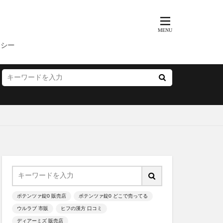
歩みのゼリー
ッチクリーム
コンビニ
リシー
ス
父の日
プー
サマーパック
ィーズ
ー(FRAY I.D)
いぶきの漢方
雛人形
ポテンツァ錠0 販売店
ポテンツァ錠0 どこで売ってる
ウルラブ 市販
ヒフの漢方 口コミ
ディアーミズ 販売店