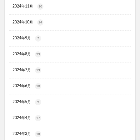
HADAGIWA(はだぎわ)化粧水
アユミンS
2024年11月
30
ユニクロ(UNIQLO)
ジョーシン
RMK
2024年10月
24
資生堂(SHISEIDO)
アディクション
ケフトルシャンプー
エスフォルノ
マリークワント
2024年9月
7
ズッパディズッカ
あしたのクリニック
双眼鏡
コレスタート
ノースフェイス(THE NORTH FACE)
2024年8月
23
Veimia(ヴェーミア)
2024年7月
13
b.ris(ビーリス)エアリーカラーリングフォーム
タリーズ
ポイエニ(ポイントエニタイム)
ネイオンビューティー
2024年6月
10
チキンゴルフ
DHC
もち吉
お返し
ヘルスパンC錠2000
BRAVION S(ブラビオンS)
2024年5月
9
マナラモイストウォッシュゲル
sowakaドッグフード
2024年4月
透明シール帳
クリーンキッズカー
17
ベルタランシード
LifTone(リフトーン)
2024年3月
18
スリムストンコーヒー