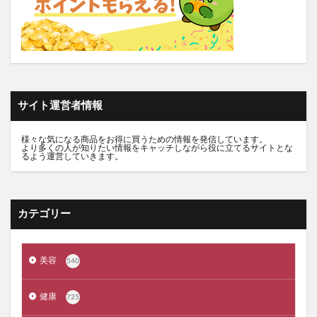
推し活バッグ
てのりフレンズ11
トルークオールインワンジェル
シルクザリッチヘアオイル
白漢しろ彩
碧モイストオイル
千年サジー
オルビスブライト
スキンスムーススクラブジェル
ノイド(NOID)バーム
サイト運営者情報
5デアザフラビン
パーフェクトニードルプレミアム
RESET BOX(リセットボックス)
エンリッチCセラム
様々な気になる商品をお得に買うための情報を発信しています。
より多くの人が知りたい情報をキャッチしながら役に立てるサイトとな
月帯(ツキオビ)
マイプロテイン
ピュアルピエ
るよう運営していきます。
セナクリア
サラフェプラス
ホロベルBBクリーム
エクラシャルム
フィンジア育毛剤
ルミナピール
カテゴリー
サマンサタバサ
あつまれアンパンマン
23zi(ニジュウサンジ)
sakyu(サキュウ)シャンプー
美容
540
ピリモバブルジェルクレンジング
クリスマスコフレ
ファンケルマイルドクレンジングオイル
クリニーク
健康
725
アユーラ(AYURA)
メルヴィータ
CIEUX(シウー)