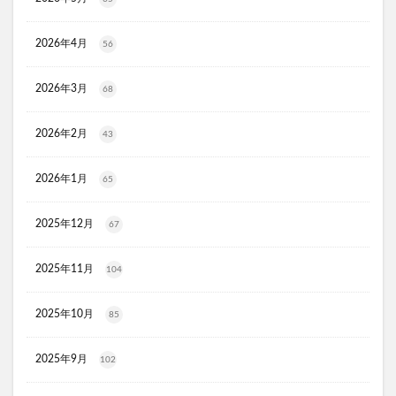
KATAN(カタン)トリュフシェイクミスト
ラッシュアディクト
パールホワイトプロシャイン
2026年4月
56
タリーズ夏の福袋2026
2026年3月
68
moir(モアー)ボリュームアップスプレー
歯ブラシ
アンエアン(1et1)
ビーグレン
nicoせっけん
2026年2月
43
ピンキッシュボーテ
ヒートブースター
お口のふりかけ
ULRUB(ウルラブボディスクラブ)
2026年1月
65
トコフェロンEナチュール
fru:C(フルーシー)美容液
2025年12月
エッセンシア酵素
Oigurt(オイグルト)
67
フレイスラボシカクリーム
りそうのコーヒー
2025年11月
104
グリーンブラザーズ
ノムダス
からだ楽痩茶
防已黄耆湯錠SX
モーガンズシャンプー白樹
2025年10月
85
ピクミンビオレu
トイザらス
整体ショーツNEO+(ネオプラス)
マリンピュアクリスタル
2025年9月
102
JOVS(ジョブズ)脱毛器