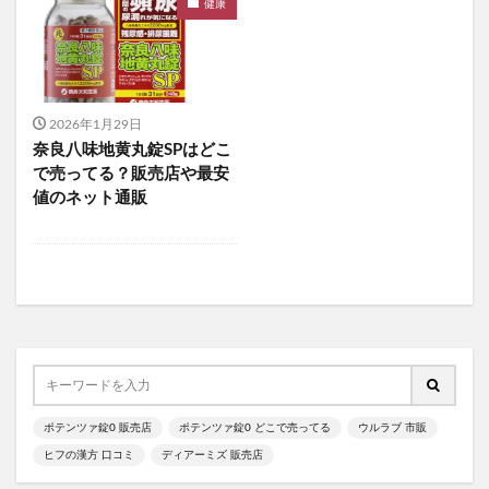
健康
食べチョクフルーツセレクト
ニューバランス
グラニフ
ヒツジのいらない枕
資生堂エッセンススキンセッティングパウダー
mitas for men(ミタスフォーメン)
サカムケア
2026年1月29日
ミライスピーカー
奈良八味地黄丸錠SPはどこ
ビューティーオープナージェルエクストラモイスチャー
で売ってる？販売店や最安
値のネット通販
フェミッシュプレミアムホイップ
エールマカ
ESTH(エス)ハーブピーリングクレンジング
chatFLORA G(チャットフローラジー)
オリジンキャットフード
プロ野球ファンスターズリーグ柿の種
ブレインスリープピローネックコンディショニング
割れない鏡
発酵本家のあまざけ(雪の麹)
ポテンツァ錠0 販売店
ポテンツァ錠0 どこで売ってる
ウルラブ 市販
ニオワンちゃん
美穀菜(びこくさい)
ヒフの漢方 口コミ
ディアーミズ 販売店
シボラナイトダイエットコーヒー