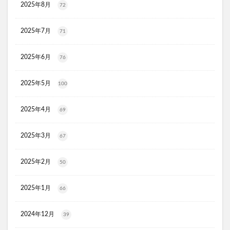
2025年8月
72
リ・ダーマラボモイストゲルクレンジング
ディフェンセラ
アクアモイス
ここすく鉄分
2025年7月
71
ZIGENオールインワンフェイスジェル
メディキャットモイストローション、解約
2025年6月
76
キレイ・デ・ナノプラセンタ
ルーフェン(loofen)
2025年5月
100
ミードリップシャンプー
お金のみらいマップ
メルシアラムール
雲のやすらぎプレミアム敷布団
2025年4月
69
無印良品
薬用アシィドローションEX
ライゼブースターオイルミスト
デオシーククリーム
2025年3月
67
東京オンラインクリニック
キュアスリッチセラム
2025年2月
競馬ウエハース
50
イルコルポミネラルボディシャインジェル
2025年1月
66
MONOVOデオドラントボディ&フェイスウォッシュ
ガラスリムーバー(全身美化ガラス)
2024年12月
39
オルビス ザ クレンジング オイル