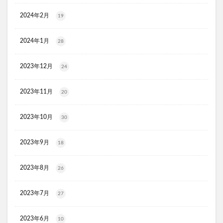
マイナチュレスカルプフローラブースター
2024年2月
19
プレミアムボディーソープデオラ
毎日腎活 活性炭＆ウラジロガシ 犬用
Eyepa(アイーパ)
2024年1月
28
DEAN&DELUCA(ディーンアンドデルーカ)リバーシブルトート
2023年12月
24
猫ピタ
Ulike(ユーライク)脱毛器X Max
ラグネットバブルスクラブ
SILAIR(シレア)いびき対策枕
2023年11月
20
セルヘアプラス
飲むプロテオグリカンリフリーラ
ウエストヘル(WAISTHELL)
やさいちゅあぶる
2023年10月
30
ヘパトリート
通快麗茶
シルクエキスパートPro5
2023年9月
18
SCALP DROP(スカルプドロップ)
シェルシュール
NUKUMO(ヌクモ)脱毛クリーム
2023年8月
26
ヒューマナノプラセン原液
イルチブラックソープ
生サプリメント燃
淡路島キムチ
2023年7月
27
ヴィオテラスC+クリアセラム
ブレスマイル
2023年6月
ほけんのぜんぶ
ノビルン
天使のララ
10