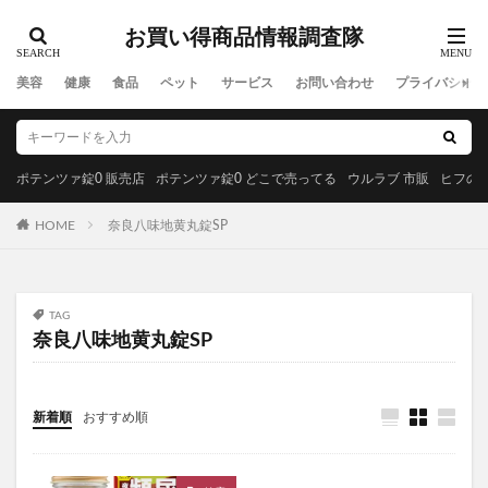
MREビオス
ハダノコエ
剛SUGIMAN(ツヨスギマン)
お買い得商品情報調査隊
ホメオバウローション
メディカルダイエット
ラサーナプレミオール
セルビックEGF・FGF美容液
美容
健康
食品
ペット
サービス
お問い合わせ
プライバシーポ
YUUNYSLEEP(ユニースリープ)
ピリモキープマスクジェルウォッシュ
ポーラ
アクセーヌトライアルセット
ルナソル
ポテンツァ錠0 販売店
ポテンツァ錠0 どこで売ってる
ウルラブ 市販
ヒフの漢
GREEN SPOON(グリーンスプーン)
HOME
奈良八味地黄丸錠SP
MiMC(エムアイエムシー)
BANANA LEAF(バナナリーフ)石鹸
ファムズベビーエンジェルフォーム
マイピル
TAG
オゼンピックダイエット
P3サプリ(P3NMNサプリメント)
奈良八味地黄丸錠SP
天体望遠鏡
ゴリラクリニック
モグニャンキャットフードライト
新着順
おすすめ順
ペロリコドッグフードライト
クリスマス
初心者狩り
カルディ
西松屋