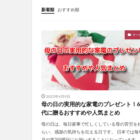
PELTHY(ペルシ
新着順
おすすめ順
ととのうぐらす
N organic(エヌ
サー
パイナップル豆乳
ドラゴンボール
魔法のタオル
てのりベイビーフ
WEEED(ウィード
おひさまでつくっ
アスハダパーフェ
2025年4月9日
学マスウエハース
母の日の実用的な家電のプレゼント！6
メイクアップフォ
代に贈るおすすめや人気まとめ
ラブブ(Labubu)
母の日は、毎日家事で忙しくしている母の苦労を
ユリカゴドッグフ
らい、感謝の気持ちを伝える日です。 日本では毎