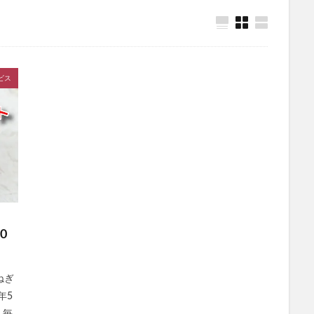
ー)リセットレギンス
マイクロダイエット
ALLUDEM(アリュデム)ダーマ
ササヘルス
保険マンモス
スパリブ(SUPALIV)
保険コネクト
オーガニック)
シックスチェンジ
サンリオウエハース7
イオン
ビス
除毛クリーム
プロセカグッズ
資格スクエア
白漢しろ彩セラミドリ
カナデルプレミアバリアフィックス
IWONU(イウォーヌ)マットレス
ノブACアクティブトライアルセット
NUOSS(ヌオス)育毛剤
ウエハー
レンズ
ガチサプ心眼(しんがん)
ハンターハンターウエハース
)ブリスジェル
フォトEPC
オンラインニキビ治療
備蓄米
たクレンジングオイル
イルコルポミネラルレッグスムーサー
クトクリアエッセンス
SUHADA MIST(スハダミスト)
ビオルチアシャン
福袋
エトヴォス
クッピーラムネフェイスマスク
ミキハウス
0
ーエバー
SABON(サボン)
エポホワイティア
ニールズヤードレメデ
ルナルナおくすり便
P3ブースターゼリー
ラサーナ
フレイアイディ
ねぎ
ード
トリーツファクトリー(Treats Factory)
手作り
ねこまたの実
年5