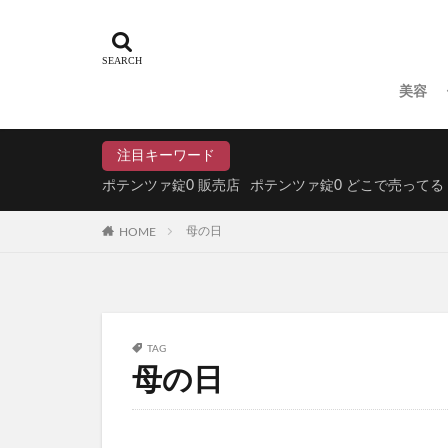
クリニックフォア
アイスヘッド
スタバ(スターバッ
美容
ジュリークフェイ
明目腎気丸(めいも
注目キーワード
Offlat(オフラ
ポテンツァ錠0 販売店
ポテンツァ錠0 どこで売ってる
DHCエクオール
HOME
母の日
森永トリプルサプ
ちいかわぷっくり
ZIGEN(ジゲン
ROOT VANIS
TAG
アイムケアーマジックウ
母の日
ミラーホワイトニ
ドッグフード
KISSHADA(キ