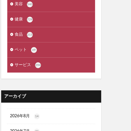
ょうやくとう)
美容
540
exMate
健康
729
ケット)
食品
215
ーウォッシュ
ペット
69
クリニック
サービス
294
職場
カンシャ(感謝)
アーカイブ
髪殿(はつとの)
ルプヘアミスト
フラッシュパック)
2026年8月
14