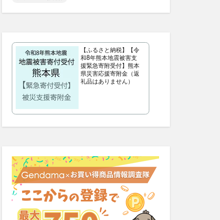
リフトマスク
シンピスト
歩みのゼリー
【ふるさと納税】【令
ッチクリーム
和8年熊本地震被害支
援緊急寄附受付】熊本
コンビニ
県災害応援寄附金（返
礼品はありません）
ス
父の日
プー
サマーパック
ィーズ
ー(FRAY I.D)
いぶきの漢方