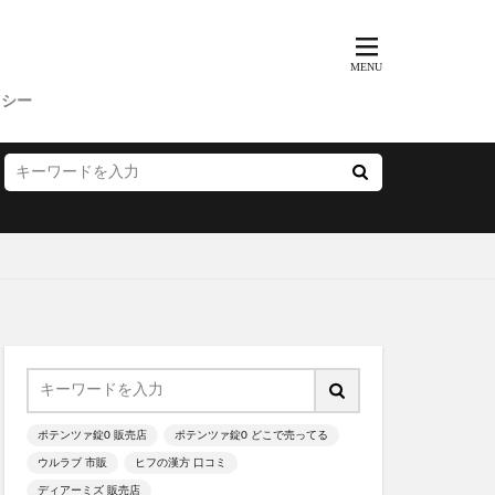
BeBe(べべ)
ニック
リシー
ド
敬老の日
バレンタイン
X
ん)
LCインナーボール
ワッサー
マグ
ポテンツァ錠0 販売店
ポテンツァ錠0 どこで売ってる
ウルラブ 市販
ヒフの漢方 口コミ
ディアーミズ 販売店
リフトマスク