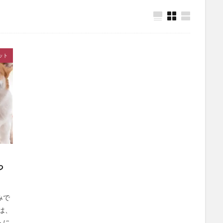
ササヘルス
保険マンモス
スパリブ(SUPALIV)
保険コネクト
オーガニック)
シックスチェンジ
サンリオウエハース7
イオン
除毛クリーム
プロセカグッズ
資格スクエア
白漢しろ彩セラミドリ
ット
カナデルプレミアバリアフィックス
IWONU(イウォーヌ)マットレス
ノブACアクティブトライアルセット
NUOSS(ヌオス)育毛剤
ウエハー
レンズ
ガチサプ心眼(しんがん)
ハンターハンターウエハース
)ブリスジェル
フォトEPC
オンラインニキビ治療
備蓄米
たクレンジングオイル
イルコルポミネラルレッグスムーサー
クトクリアエッセンス
SUHADA MIST(スハダミスト)
ビオルチアシャン
福袋
エトヴォス
クッピーラムネフェイスマスク
ミキハウス
ーエバー
SABON(サボン)
エポホワイティア
ニールズヤードレメデ
っ
ルナルナおくすり便
P3ブースターゼリー
ラサーナ
フレイアイディ
ード
トリーツファクトリー(Treats Factory)
手作り
ねこまたの実
みで
ダーマヒットセラム5
義理チョコ
ラクトロン錠
ナノユニバース
は、