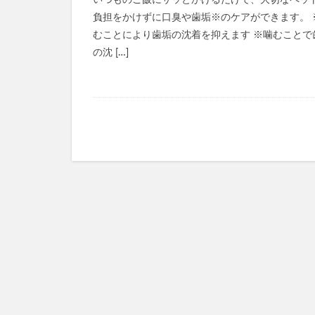
いつものご飯にサッとかけるだけで、大切なペッ
ミライアイ内用薬
負担をかけずに口臭や歯垢※のケアができます。 
ペプチドショット
むことにより歯垢の沈着を抑えます ※噛むことで
TaYU(タユ)ヘア
の沈 […]
きたきたのこのこ
フェミッシュクリ
haru kuroka
インナーブースタ
ルブレン
私
美陽堂シリカ水(美陽
ふわ姫
スリ
ベルシリーズ着圧
ダンダダンラバリ
かんたんぬか美人
マナラホットクレ
東方LostWord