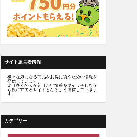
カラートリートメント
デンタルふりかけ
クト腰ベルト
ビフェル)
サイト運営者情報
ニュートラvc
様々な気になる商品をお得に買うための情報を
発信しています。
ワンドッグフード
より多くの人が知りたい情報をキャッチしなが
ら役に立てるサイトとなるよう運営していきま
Nウエハース2
す。
ンプー
デーション
カテゴリー
ょうやくとう)