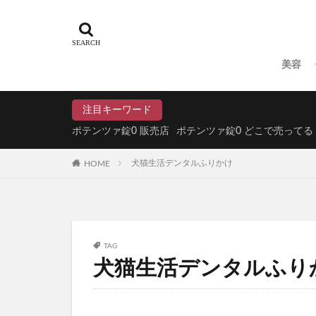
LOWYA(ロウヤ)
スタバ(スターバッ
ジュリークフェイ
美容
明目腎気丸(めいも
Offlat(オフラ
注目キーワード
DHCエクオール
ポテンツァ錠0 販売店
ポテンツァ錠0 どこで売ってる
森永トリプルサプ
HOME
犬猫生活デンタルふりかけ
ちいかわぷっくり
ZIGEN(ジゲン
ROOT VANIS
アイムケアーマジックウ
TAG
ミラーホワイトニ
犬猫生活デンタルふり
ドッグフード
KISSHADA(キ
PELTHY(ペルシ