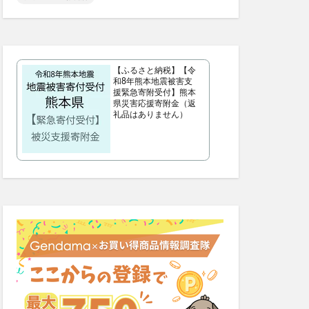
シンピスト
歩みのゼリー
ッチクリーム
【ふるさと納税】【令
コンビニ
和8年熊本地震被害支
援緊急寄附受付】熊本
ス
父の日
県災害応援寄附金（返
礼品はありません）
プー
サマーパック
ィーズ
ー(FRAY I.D)
いぶきの漢方
雛人形