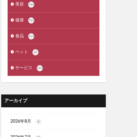
exMate
美容
540
ケット)
健康
725
ーウォッシュ
食品
214
クリニック
ペット
69
職場
サービス
293
カンシャ(感謝)
髪殿(はつとの)
アーカイブ
ルプヘアミスト
フラッシュパック)
2026年8月
8
スシャンプー