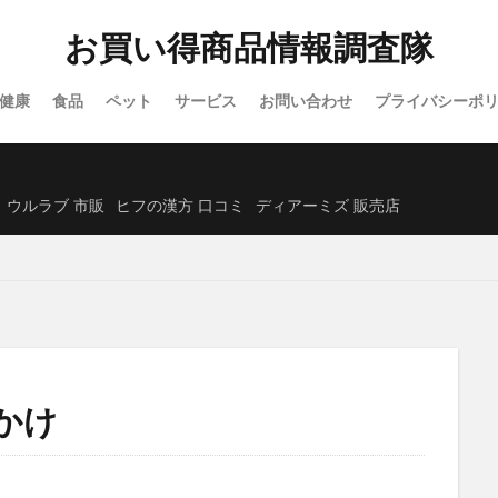
フルティア ザ・セラム
Actually(アクチュアリー)
ソフマップ
お買い得商品情報調査隊
クス)
ノジマ
グミ
洋風
アルビオン
クリスマスケーキ
スオイル
ミッシーリストシルク腹巻き
Mimipo(ミミポ)オンラインクリ
健康
食品
ペット
サービス
お問い合わせ
プライバシーポ
くじんきがん)
リリーブラウン(LILY BROWN)
財布
ヨラドッグフー
ット)マシュピールスクラブ
アースミュージック&エコロジー
ル・クルーゼ
ESIENCE(エシエンス)ダーマインショット
ReD(レッド)リカバリーウェア
ウルラブ 市販
ヒフの漢方 口コミ
ディアーミズ 販売店
リ
カテキン緑茶のチカラW
ヤクルト1000(Yakult1000)
トメテルE
あしーる
レインストーム
Yunth(ユンス)生VC美白美容液
目泉(めせ
)アフターシェーブローション
LULLAIR(ラルエア)ファン付きベビーカーシート
H白髪染めカラートリートメント
サロニアフェイスカレントポインター
ォッシュ(I'MCARE Magic wash)
Re:needle(リニードル)ローション
ングトゥースウォッシュ
モウダス
マスターピースセラム
トリプル
かけ
ディアーミズ(Dear MS.)
セルノート
ミルセリンホワイト
スハダ)ハリ艶リッチクリーム
脂肪注意報
フローラディクス
ー)リセットレギンス
マイクロダイエット
ALLUDEM(アリュデム)ダーマ