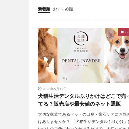
ととのうぐらす
新着順
おすすめ順
N organic(エヌ
パイナップル豆乳
ペ
ドラゴンボール
魔法のタオル
てのりベイビーフ
WEEED(ウィード
おひさまでつくっ
アスハダパーフェ
学マスウエハース
2026年5月12日
メイクアップフォ
犬猫生活デンタルふりかけはどこで売
ラブブ(Labubu)
てる？販売店や最安値のネット通販
ユリカゴドッグフ
大切な家族であるペットの口臭・歯石ケアにお悩
KATAN Cica 
はありませんか？ 「犬猫生活デンタルふりかけ」