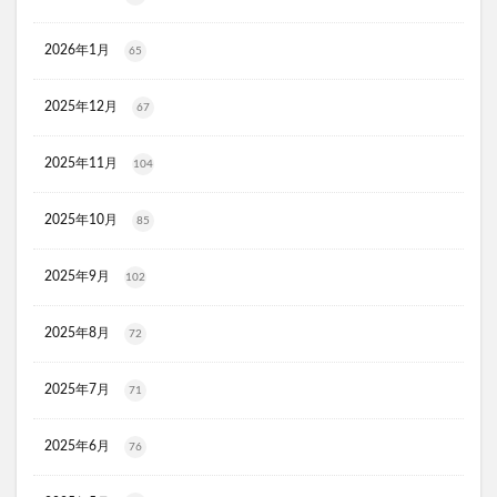
ケフトルシャンプー
エスフォルノ
マリークワント
ズッパディズッカ
あしたのクリニック
双眼鏡
2026年1月
65
コレスタート
ノースフェイス(THE NORTH FACE)
Veimia(ヴェーミア)
2025年12月
67
b.ris(ビーリス)エアリーカラーリングフォーム
タリーズ
2025年11月
104
ポイエニ(ポイントエニタイム)
ネイオンビューティー
チキンゴルフ
DHC
もち吉
お返し
2025年10月
85
ヘルスパンC錠2000
BRAVION S(ブラビオンS)
マナラモイストウォッシュゲル
sowakaドッグフード
2025年9月
102
透明シール帳
クリーンキッズカー
2025年8月
72
ベルタランシード
LifTone(リフトーン)
スリムストンコーヒー
2025年7月
71
マイナチュレスカルプフローラブースター
プレミアムボディーソープデオラ
2025年6月
76
毎日腎活 活性炭＆ウラジロガシ 犬用
Eyepa(アイーパ)