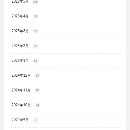
2025年5月
DEAN&DELUCA(ディーンアンドデルーカ)リバーシブルトート
100
猫ピタ
Ulike(ユーライク)脱毛器X Max
2025年4月
69
ラグネットバブルスクラブ
SILAIR(シレア)いびき対策枕
セルヘアプラス
飲むプロテオグリカンリフリーラ
2025年3月
67
ブレスマイルマウスウォッシュ
ウエストヘル(WAISTHELL)
やさいちゅあぶる
2025年2月
50
ヘパトリート
通快麗茶
シルクエキスパートPro5
2025年1月
66
SCALP DROP(スカルプドロップ)
シェルシュール
NUKUMO(ヌクモ)脱毛クリーム
2024年12月
39
ヒューマナノプラセン原液
イルチブラックソープ
生サプリメント燃
淡路島キムチ
2024年11月
30
ヴィオテラスC+クリアセラム
ブレスマイル
2024年10月
24
ほけんのぜんぶ
ノビルン
天使のララ
ラクーダEX
アサイー
2024年9月
7
コアフィット(COREFIT)フェイスポインター