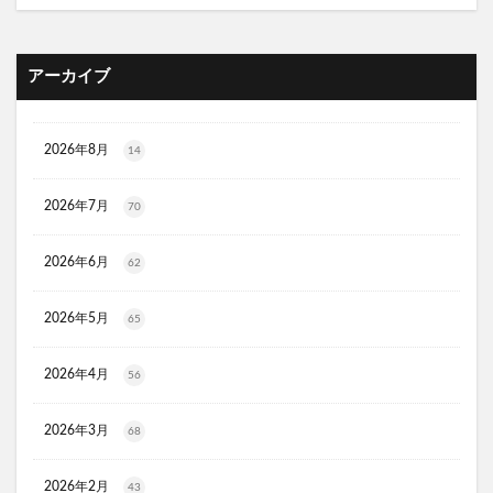
メディキャットモイストローション、解約
キレイ・デ・ナノプラセンタ
ルーフェン(loofen)
ミードリップシャンプー
お金のみらいマップ
アーカイブ
メルシアラムール
雲のやすらぎプレミアム敷布団
無印良品
薬用アシィドローションEX
2026年8月
14
ライゼブースターオイルミスト
デオシーククリーム
東京オンラインクリニック
キュアスリッチセラム
2026年7月
70
競馬ウエハース
2026年6月
62
イルコルポミネラルボディシャインジェル
MONOVOデオドラントボディ&フェイスウォッシュ
2026年5月
65
ガラスリムーバー(全身美化ガラス)
オルビス ザ クレンジング オイル
2026年4月
56
HADAGIWA(はだぎわ)化粧水
アユミンS
2026年3月
ユニクロ(UNIQLO)
ジョーシン
RMK
68
資生堂(SHISEIDO)
アディクション
2026年2月
43