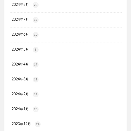
かける紅生姜
コラゲネイド
2024年8月
23
ブルーロックウエハース4
2024年7月
リ・ダーマラボモイストゲルプラス
みんなの肌潤風呂
13
イタジャガ
プリキュアグミ
ピクミンチョコエッグ
2024年6月
10
マバユキまつ毛美容液
SOVE(ソブ)シリアル
ノブL&Wトライアルセット
オークファン
2024年5月
9
マンションナビ
ブルーインパルス
ハニーチェシャンプー
夏の福袋
ECナビ
2024年4月
17
ANS.(アンス)オンライン診療
2024年3月
18
ライゼブースターオイルミスト化粧水
ニキビ治療
プラズマ美顔器Un(アン)
2024年2月
19
サラブレッドホースコレクション ツインウエハース
menu(メニュー)
SHIN.ボタニカルスカルプシャンプー
2024年1月
28
パピュレ
ミラセルスティックビューティー
2023年12月
24
プルエストクレンズセラムセット