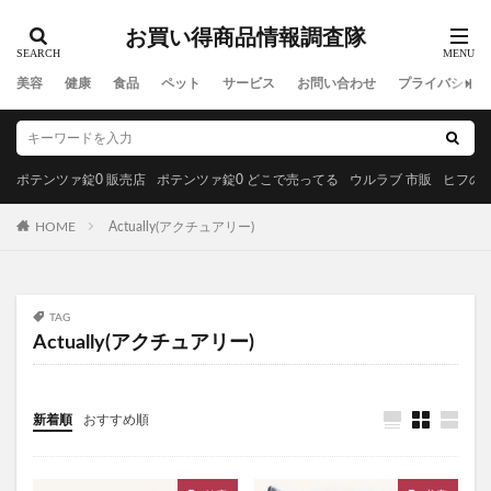
ビューティーオープナージェルエクストラモイスチャー
お買い得商品情報調査隊
フェミッシュプレミアムホイップ
エールマカ
美容
健康
食品
ペット
サービス
お問い合わせ
プライバシーポ
ESTH(エス)ハーブピーリングクレンジング
chatFLORA G(チャットフローラジー)
オリジンキャットフード
ポテンツァ錠0 販売店
ポテンツァ錠0 どこで売ってる
ウルラブ 市販
ヒフの漢
プロ野球ファンスターズリーグ柿の種
ブレインスリープピローネックコンディショニング
HOME
Actually(アクチュアリー)
割れない鏡
発酵本家のあまざけ(雪の麹)
ニオワンちゃん
美穀菜(びこくさい)
TAG
シボラナイトダイエットコーヒー
Actually(アクチュアリー)
タリーズサマーボックス2026
ケフトルローションEX
クラプロックス
防災圧縮袋
マッスルデリ(Muscle Deli)
新着順
おすすめ順
RIMEDO(リメド)ウォータリーバーム
ベルシュヴーシャンプー
ベルタプエラリア