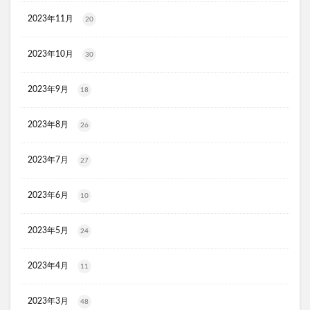
ウルアスオールインワンソープ
メリフメルティブラック
2023年11月
20
MAC(マック)
トムフォードビューティ
おせち料理
ジョンマスターオーガニック
2023年10月
30
エルトフィアアールティーグリップツイン
2023年9月
エレベルシルキースキンカバー
ドクターズオイル
18
ミッシーリストシルク保湿マスク
アフターピル
2023年8月
26
レノーヴァ
リムイット48PLUS
モグニャンキャットフード
アンダーアーマー
2023年7月
27
クルミラ(CLEMIRA)
おみおくりペット火葬
SLY(スライ)
阪神タイガース
コンバース
2023年6月
10
ドクターマーチン
マリメッコ
お菓子以外
2023年5月
24
養生仙薬の葛根湯
金の極マカ
カカるるん
マスコット
たまごあしぷっくりシール
2023年4月
11
きらっとごはん
ZENCHORD1(ゼンコードワン)
バイユアセラムフィットフルカバーグロークッションV2
2023年3月
48