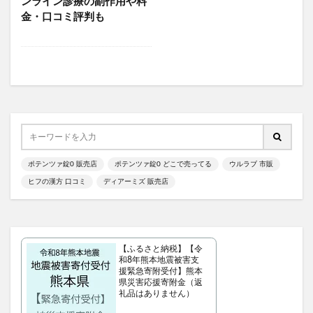
ンライン診療の副作用や料
金・口コミ評判も
5デアザフラビン
パーフェクトニードルプレミアム
RESET BOX(リセットボックス)
エンリッチCセラム
月帯(ツキオビ)
マイプロテイン
ピュアルピエ
セナクリア
サラフェプラス
ホロベルBBクリーム
エクラシャルム
フィンジア育毛剤
ルミナピール
サマンサタバサ
あつまれアンパンマン
23zi(ニジュウサンジ)
sakyu(サキュウ)シャンプー
ポテンツァ錠0 販売店
ポテンツァ錠0 どこで売ってる
ウルラブ 市販
ピリモバブルジェルクレンジング
クリスマスコフレ
ヒフの漢方 口コミ
ディアーミズ 販売店
ファンケルマイルドクレンジングオイル
クリニーク
アユーラ(AYURA)
メルヴィータ
CIEUX(シウー)
ジルスチュアート
ポッシュヘアケアシャンプー
【ふるさと納税】【令
メゾピアノ
禁煙治療
ワイズ製薬強心薬
和8年熊本地震被害支
AGA治療
コーヒーメーカー
電気毛布
援緊急寄附受付】熊本
県災害応援寄附金（返
ぼっち回避
ジェルミーワン
アズールバイマウジー
礼品はありません）
ミマモルメGPS
ゴルフテック