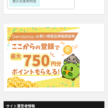
大豆イソフラボンエクオール
マムート(MAMMUT)
ホワイトデー
リアップX5
マイシード亜鉛配合 for men
プロペトピュアベールa
ミラノオリンピック
セタフィルジェントルSAローション
ビオフェルミンスマート腸活サプリ
てんらい黄望皇
HAIRSTAR(ヘアスター)イオンスターブラシ
LUCAS(ルカス)浄化スプレー
アカナキャットフード
フェミデオ
毎日腎活 活性炭＆ウラジロガシ 猫用
ドクトルリンパ
Morning Booster(モーニングブースター)朝活サプリ
KATAN(カタン)トリュフシェイクミスト
ラッシュアディクト
パールホワイトプロシャイン
タリーズ夏の福袋2026
moir(モアー)ボリュームアップスプレー
歯ブラシ
サイト運営者情報