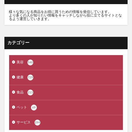
アズマブラシお風呂用
アンエアン(1et1)
ビーグレン
nicoせっけん
ピンキッシュボーテ
様々な気になる商品をお得に買うための情報を発信しています。
より多くの人が知りたい情報をキャッチしながら役に立てるサイトとな
ヒートブースター
お口のふりかけ
るよう運営していきます。
ULRUB(ウルラブボディスクラブ)
トコフェロンEナチュール
fru:C(フルーシー)美容液
カテゴリー
エッセンシア酵素
Oigurt(オイグルト)
フレイスラボシカクリーム
りそうのコーヒー
グリーンブラザーズ
ノムダス
からだ楽痩茶
美容
540
防已黄耆湯錠SX
モーガンズシャンプー白樹
健康
729
ピクミンビオレu
トイザらス
整体ショーツNEO+(ネオプラス)
マリンピュアクリスタル
食品
215
JOVS(ジョブズ)脱毛器
リ・ダーマラボモイストゲルクレンジング
ペット
69
ディフェンセラ
アクアモイス
ここすく鉄分
サービス
294
ZIGENオールインワンフェイスジェル