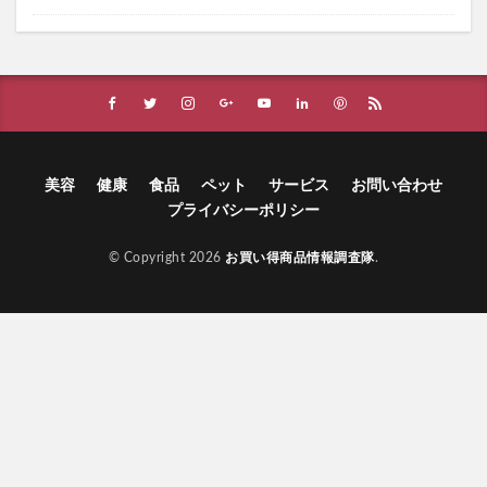
chatGENE Pro(チャットジーンプロ)
LUXCEAR Fornez PRO(ルクセアフォーネスプロ)
NULL薬用デオドラントゲル
除菌水ジーア
ジョジョウエハースストーンオーシャン
魔女っ粉(まじょっこ)
Re:needle(リニードル)エマルジョン
美容
健康
食品
ペット
サービス
お問い合わせ
Ulike(ユーライク)脱毛器Air 10 Max
スリモアコーヒー
プライバシーポリシー
RF28スカルプエッセンス
© Copyright 2026
お買い得商品情報調査隊
.
Dolci Bolle(ドルチボーレ)ベビーソープ
歯間ブラシ
HAREMANI(ハレマニ)フェムクレンズオイル
ベビーバーユマドンナ
プロアクティブ
ひなミール
ベルタこうじ生酵素
ELFACE A(エルフェイスエー)
アランズナチュラルキャットフード
いろはすラベルレス
インナーブラン
CBDスポーツバーム
うまか(UMAKA)ドッグフード
オブレモ(OBREMO)