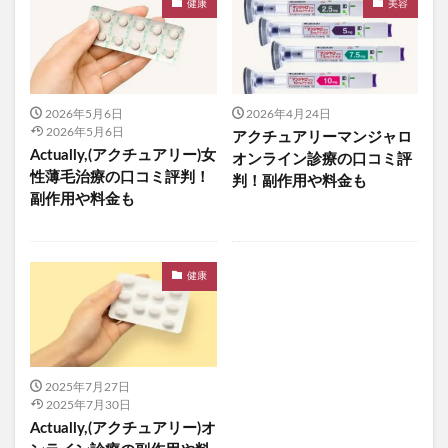
健康
美容
カラタスケアNMN
ファンケル無添加ブライトニング 透明美白1ヵ月集中キット
ZAO SODA(ザオウソーダ)
大人のカロリミット
2026年5月6日
2026年4月24日
RE：アールイープラセンタ美容液
ノビエース
2026年5月6日
アクチュアリーマンジャロ
OBREMO(オブレモ)
まるでこたつソックス
Actually,(アクチュアリー)女
オンライン診療の口コミ評
ロザブルーナイトブラ
ベルタプレリズム
性薄毛治療の口コミ評判！
判！副作用や料金も
副作用や料金も
女性用がん保険
ロートV5アクトビジョン
アラプラス深い眠り
KAMIKAシルキースティックファンデーション
健康
ピクミンめじるしアクセサリー2
ぬいぐるみ
推し活バッグ
てのりフレンズ11
トルークオールインワンジェル
シルクザリッチヘアオイル
白漢しろ彩
2025年7月27日
2025年7月30日
碧モイストオイル
千年サジー
オルビスブライト
Actually,(アクチュアリー)オ
スキンスムーススクラブジェル
ノイド(NOID)バーム