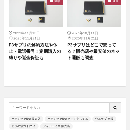
健康
健康
酵水素328選もぎたて生スムージー
オフリカケ
アイキララII
火災保険
ほけんガーデン
善玉元気
テラスキン
imu Jelly(イミュゼリー)
2025年11月13日
2025年10月11日
んぽちゃむガチャガチャ
ピクミン
2025年11月21日
2025年11月21日
サンリオウエハース8
ポテンツァ錠0
P3サプリの解約方法や休
P3サプリはどこで売って
止・電話番号！定期購入の
る？販売店や最安値のネッ
WEEEDブリススクラブ
ちいかわキャラマグネッツ4
縛りや返金保証も
ト通販も調査
ピュアセラ美容オイル
プロテクトバリアリッチc
華密恋(カミツレン)
潤馬化粧養油
ハンターハンター
ピューレパール、解約
レイチェルワイン
成長戦隊ノビルンジャー
パリパリキュー
ナールスピュア
ILLIT(アイリット)
リペアジェル
ヘッドだらけのビックリマンチョコ
ポケモンキッズ
東京ミレニアルクリニック
ポテンツァ錠0 販売店
ポテンツァ錠0 どこで売ってる
ウルラブ 市販
MREビオス
ハダノコエ
剛SUGIMAN(ツヨスギマン)
ヒフの漢方 口コミ
ディアーミズ 販売店
ホメオバウローション
メディカルダイエット