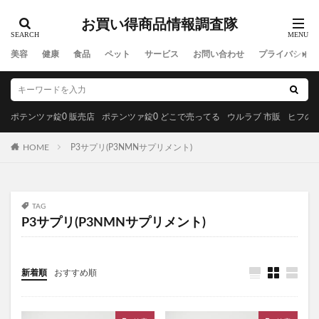
H2 ONEST(エイチツーオネスト)
テーマ曲
お買い得商品情報調査隊
みやびのビルベリープレミアムα
meemo(ミーモ)
美容
健康
食品
ペット
サービス
お問い合わせ
プライバシーポ
たまごっち
アテニアスキンクリアクレンズオイル
アスヘノカケハシ
がくぶんの食育インストラクター
オリジンドッグフード
イビサソープ
キュアラフィ
ポテンツァ錠0 販売店
ポテンツァ錠0 どこで売ってる
ウルラブ 市販
ヒフの漢
One8Dog(ワンエイトドッグ)
カンファペット
デオドラントオブザデッド
形状記憶日傘
HOME
P3サプリ(P3NMNサプリメント)
チャップアップサプリ
No.C(ナンバーシー)サプリ
ルルシア育毛剤
飲むルテオリンリフリーラ
TAG
ラミナス(LAMINAS)育毛剤
オーラパールプラス
P3サプリ(P3NMNサプリメント)
Uruf(ウルフ)炭酸パック
LUNAナチュラルアップナイトブラ
ほぼカニ
新着順
おすすめ順
イプノスシーバムクリアリペアクリーム
オルビスユー
グアマラル
マッスルショットプレミアム
ディアモストアイラッシュ
炎舞炊き