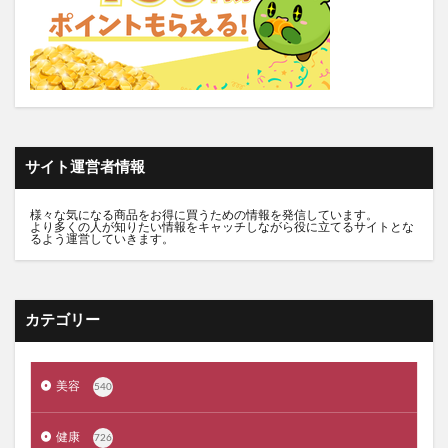
グラニフ
ヒツジのいらない枕
資生堂エッセンススキンセッティングパウダー
mitas for men(ミタスフォーメン)
サカムケア
ミライスピーカー
ビューティーオープナージェルエクストラモイスチャー
フェミッシュプレミアムホイップ
エールマカ
サイト運営者情報
ESTH(エス)ハーブピーリングクレンジング
chatFLORA G(チャットフローラジー)
様々な気になる商品をお得に買うための情報を発信しています。
より多くの人が知りたい情報をキャッチしながら役に立てるサイトとな
るよう運営していきます。
オリジンキャットフード
プロ野球ファンスターズリーグ柿の種
ブレインスリープピローネックコンディショニング
カテゴリー
割れない鏡
発酵本家のあまざけ(雪の麹)
ニオワンちゃん
美穀菜(びこくさい)
美容
540
シボラナイトダイエットコーヒー
タリーズサマーボックス2026
ケフトルローションEX
健康
726