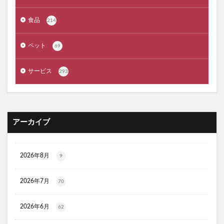
クラプロックス
防災圧縮袋
マッスルデリ(Muscle Deli)
食品
214
RIMEDO(リメド)ウォータリーバーム
ペット
ベルシュヴーシャンプー
ベルタプエラリア
69
カラタスケアNMN
サービス
293
ファンケル無添加ブライトニング 透明美白1ヵ月集中キット
ZAO SODA(ザオウソーダ)
大人のカロリミット
RE：アールイープラセンタ美容液
ノビエース
OBREMO(オブレモ)
まるでこたつソックス
アーカイブ
ロザブルーナイトブラ
ベルタプレリズム
女性用がん保険
ロートV5アクトビジョン
2026年8月
9
アラプラス深い眠り
2026年7月
KAMIKAシルキースティックファンデーション
70
ピクミンめじるしアクセサリー2
ぬいぐるみ
2026年6月
62
推し活バッグ
てのりフレンズ11