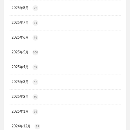
メゾピアノ
禁煙治療
ワイズ製薬強心薬
2025年8月
72
AGA治療
コーヒーメーカー
電気毛布
ぼっち回避
ジェルミーワン
アズールバイマウジー
2025年7月
71
ミマモルメGPS
ゴルフテック
大豆イソフラボンエクオール
マムート(MAMMUT)
2025年6月
76
ホワイトデー
リアップX5
2025年5月
100
マイシード亜鉛配合 for men
プロペトピュアベールa
ミラノオリンピック
セタフィルジェントルSAローション
2025年4月
69
ビオフェルミンスマート腸活サプリ
てんらい黄望皇
HAIRSTAR(ヘアスター)イオンスターブラシ
2025年3月
67
LUCAS(ルカス)浄化スプレー
アカナキャットフード
2025年2月
50
フェミデオ
毎日腎活 活性炭＆ウラジロガシ 猫用
ドクトルリンパ
2025年1月
66
Morning Booster(モーニングブースター)朝活サプリ
KATAN(カタン)トリュフシェイクミスト
2024年12月
39