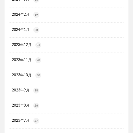
ディフェンセラ
アクアモイス
ここすく鉄分
ZIGENオールインワンフェイスジェル
2024年2月
19
メディキャットモイストローション、解約
2024年1月
キレイ・デ・ナノプラセンタ
ルーフェン(loofen)
28
ミードリップシャンプー
お金のみらいマップ
2023年12月
24
メルシアラムール
雲のやすらぎプレミアム敷布団
無印良品
薬用アシィドローションEX
2023年11月
20
ライゼブースターオイルミスト
デオシーククリーム
東京オンラインクリニック
キュアスリッチセラム
2023年10月
30
競馬ウエハース
2023年9月
18
イルコルポミネラルボディシャインジェル
MONOVOデオドラントボディ&フェイスウォッシュ
2023年8月
26
ガラスリムーバー(全身美化ガラス)
オルビス ザ クレンジング オイル
2023年7月
27
HADAGIWA(はだぎわ)化粧水
アユミンS