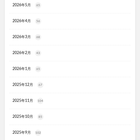
トルークオールインワンジェル
2026年5月
65
シルクザリッチヘアオイル
白漢しろ彩
碧モイストオイル
千年サジー
オルビスブライト
2026年4月
56
スキンスムーススクラブジェル
ノイド(NOID)バーム
2026年3月
68
5デアザフラビン
パーフェクトニードルプレミアム
RESET BOX(リセットボックス)
エンリッチCセラム
2026年2月
43
月帯(ツキオビ)
マイプロテイン
ピュアルピエ
セナクリア
サラフェプラス
ホロベルBBクリーム
2026年1月
65
エクラシャルム
フィンジア育毛剤
ルミナピール
2025年12月
67
サマンサタバサ
あつまれアンパンマン
23zi(ニジュウサンジ)
sakyu(サキュウ)シャンプー
2025年11月
104
ピリモバブルジェルクレンジング
クリスマスコフレ
ファンケルマイルドクレンジングオイル
クリニーク
2025年10月
85
アユーラ(AYURA)
メルヴィータ
CIEUX(シウー)
2025年9月
ジルスチュアート
ポッシュヘアケアシャンプー
102