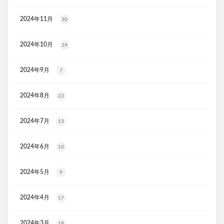
ラッシュアディクト
パールホワイトプロシャイン
2024年11月
タリーズ夏の福袋2026
30
moir(モアー)ボリュームアップスプレー
歯ブラシ
2024年10月
24
アンエアン(1et1)
ビーグレン
nicoせっけん
ピンキッシュボーテ
ヒートブースター
2024年9月
7
お口のふりかけ
ULRUB(ウルラブボディスクラブ)
トコフェロンEナチュール
fru:C(フルーシー)美容液
2024年8月
23
エッセンシア酵素
Oigurt(オイグルト)
2024年7月
13
フレイスラボシカクリーム
りそうのコーヒー
グリーンブラザーズ
ノムダス
からだ楽痩茶
2024年6月
10
防已黄耆湯錠SX
モーガンズシャンプー白樹
ピクミンビオレu
トイザらス
2024年5月
9
整体ショーツNEO+(ネオプラス)
マリンピュアクリスタル
2024年4月
17
JOVS(ジョブズ)脱毛器
リ・ダーマラボモイストゲルクレンジング
2024年3月
18