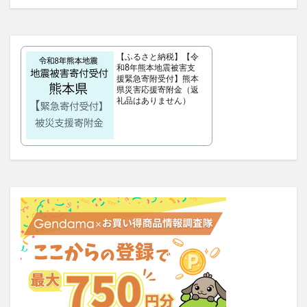
ラサーナプレミオール
セルビックEGF・FGF美容液
YUUNYSLEEP(ユニースリープ)
【ふるさと納税】【令
ピリモキープマスクジェルウォッシュ
ポーラ
和8年熊本地震被害支
援緊急寄附受付】熊本
アクセーヌトライアルセット
ルナソル
県災害応援寄附金（返
礼品はありません）
GREEN SPOON(グリーンスプーン)
MiMC(エムアイエムシー)
BANANA LEAF(バナナリーフ)石鹸
ファムズベビーエンジェルフォーム
マイピル
オゼンピックダイエット
P3サプリ(P3NMNサプリメント)
天体望遠鏡
ゴリラクリニック
モグニャンキャットフードライト
ペロリコドッグフードライト
クリスマス
初心者狩り
カルディ
西松屋
食べチョクフルーツセレクト
ニューバランス