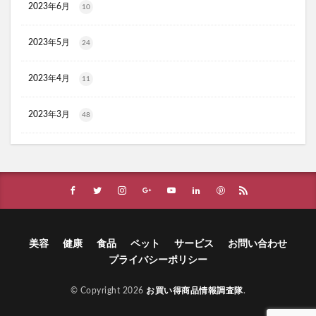
2023年6月
10
ユニクロ(UNIQLO)
ジョーシン
RMK
資生堂(SHISEIDO)
アディクション
2023年5月
24
ケフトルシャンプー
エスフォルノ
マリークワント
ズッパディズッカ
あしたのクリニック
双眼鏡
2023年4月
11
コレスタート
ノースフェイス(THE NORTH FACE)
2023年3月
Veimia(ヴェーミア)
48
b.ris(ビーリス)エアリーカラーリングフォーム
タリーズ
ポイエニ(ポイントエニタイム)
ネイオンビューティー
チキンゴルフ
DHC
もち吉
お返し
ヘルスパンC錠2000
BRAVION S(ブラビオンS)
マナラモイストウォッシュゲル
sowakaドッグフード
透明シール帳
クリーンキッズカー
美容
健康
食品
ペット
サービス
お問い合わせ
プライバシーポリシー
ベルタランシード
LifTone(リフトーン)
スリムストンコーヒー
© Copyright 2026
お買い得商品情報調査隊
.
マイナチュレスカルプフローラブースター