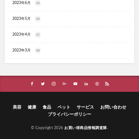
2023年6月
10
コアフィット(COREFIT)フェイスポインター
かける紅生姜
コラゲネイド
2023年5月
24
ブルーロックウエハース4
リ・ダーマラボモイストゲルプラス
みんなの肌潤風呂
2023年4月
11
イタジャガ
プリキュアグミ
ピクミンチョコエッグ
2023年3月
48
マバユキまつ毛美容液
SOVE(ソブ)シリアル
ノブL&Wトライアルセット
オークファン
マンションナビ
ブルーインパルス
ハニーチェシャンプー
夏の福袋
ECナビ
ANS.(アンス)オンライン診療
ライゼブースターオイルミスト化粧水
ニキビ治療
美容
健康
食品
ペット
サービス
お問い合わせ
プラズマ美顔器Un(アン)
プライバシーポリシー
サラブレッドホースコレクション ツインウエハース
menu(メニュー)
SHIN.ボタニカルスカルプシャンプー
© Copyright 2026
お買い得商品情報調査隊
.
パピュレ
ミラセルスティックビューティー