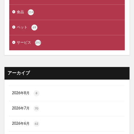
メゾピアノ
禁煙治療
ワイズ製薬強心薬
AGA治療
コーヒーメーカー
電気毛布
食品
214
ぼっち回避
ジェルミーワン
アズールバイマウジー
ペット
69
ミマモルメGPS
ゴルフテック
大豆イソフラボンエクオール
マムート(MAMMUT)
サービス
293
ホワイトデー
リアップX5
マイシード亜鉛配合 for men
プロペトピュアベールa
ミラノオリンピック
セタフィルジェントルSAローション
アーカイブ
ビオフェルミンスマート腸活サプリ
てんらい黄望皇
HAIRSTAR(ヘアスター)イオンスターブラシ
LUCAS(ルカス)浄化スプレー
アカナキャットフード
2026年8月
8
フェミデオ
毎日腎活 活性炭＆ウラジロガシ 猫用
2026年7月
70
ドクトルリンパ
Morning Booster(モーニングブースター)朝活サプリ
2026年6月
62
KATAN(カタン)トリュフシェイクミスト