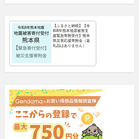
クラプロックス
防災圧縮袋
マッスルデリ(Muscle Deli)
RIMEDO(リメド)ウォータリーバーム
【ふるさと納税】【令
ベルシュヴーシャンプー
ベルタプエラリア
和8年熊本地震被害支
援緊急寄附受付】熊本
カラタスケアNMN
県災害応援寄附金（返
礼品はありません）
ファンケル無添加ブライトニング 透明美白1ヵ月集中キット
ZAO SODA(ザオウソーダ)
大人のカロリミット
RE：アールイープラセンタ美容液
ノビエース
OBREMO(オブレモ)
まるでこたつソックス
ロザブルーナイトブラ
ベルタプレリズム
女性用がん保険
ロートV5アクトビジョン
アラプラス深い眠り
KAMIKAシルキースティックファンデーション
ピクミンめじるしアクセサリー2
ぬいぐるみ
推し活バッグ
てのりフレンズ11