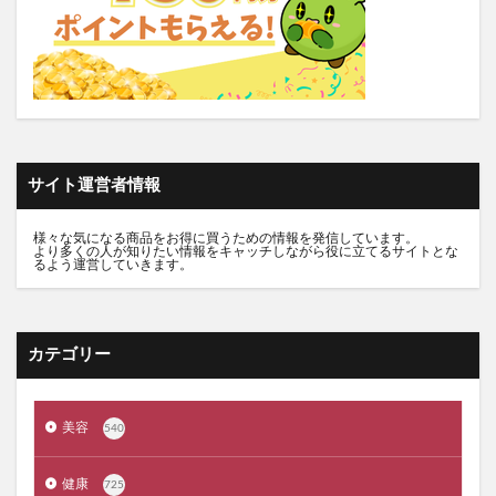
トルークオールインワンジェル
シルクザリッチヘアオイル
白漢しろ彩
碧モイストオイル
千年サジー
オルビスブライト
スキンスムーススクラブジェル
ノイド(NOID)バーム
5デアザフラビン
パーフェクトニードルプレミアム
RESET BOX(リセットボックス)
エンリッチCセラム
サイト運営者情報
月帯(ツキオビ)
マイプロテイン
ピュアルピエ
セナクリア
サラフェプラス
ホロベルBBクリーム
様々な気になる商品をお得に買うための情報を発信しています。
より多くの人が知りたい情報をキャッチしながら役に立てるサイトとな
るよう運営していきます。
エクラシャルム
フィンジア育毛剤
ルミナピール
サマンサタバサ
あつまれアンパンマン
23zi(ニジュウサンジ)
sakyu(サキュウ)シャンプー
カテゴリー
ピリモバブルジェルクレンジング
クリスマスコフレ
ファンケルマイルドクレンジングオイル
クリニーク
美容
540
アユーラ(AYURA)
メルヴィータ
CIEUX(シウー)
ジルスチュアート
ポッシュヘアケアシャンプー
健康
725