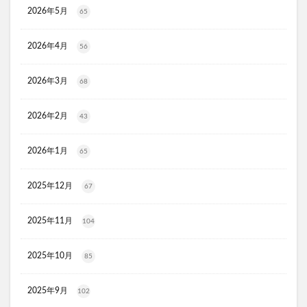
ラッシュアディクト
パールホワイトプロシャイン
2026年5月
65
タリーズ夏の福袋2026
2026年4月
moir(モアー)ボリュームアップスプレー
歯ブラシ
56
アンエアン(1et1)
ビーグレン
nicoせっけん
2026年3月
68
ピンキッシュボーテ
ヒートブースター
お口のふりかけ
ULRUB(ウルラブボディスクラブ)
2026年2月
43
トコフェロンEナチュール
fru:C(フルーシー)美容液
エッセンシア酵素
Oigurt(オイグルト)
2026年1月
65
フレイスラボシカクリーム
りそうのコーヒー
2025年12月
67
グリーンブラザーズ
ノムダス
からだ楽痩茶
防已黄耆湯錠SX
モーガンズシャンプー白樹
2025年11月
104
ピクミンビオレu
トイザらス
整体ショーツNEO+(ネオプラス)
マリンピュアクリスタル
2025年10月
85
JOVS(ジョブズ)脱毛器
2025年9月
102
リ・ダーマラボモイストゲルクレンジング