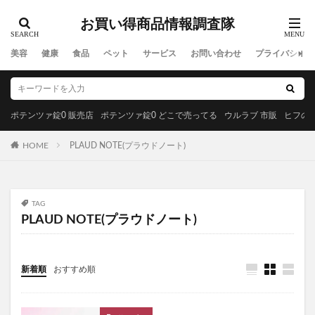
ラサーナプレミオール
セルビックEGF・FGF美容液
お買い得商品情報調査隊
YUUNYSLEEP(ユニースリープ)
美容
健康
食品
ペット
サービス
お問い合わせ
プライバシーポ
ピリモキープマスクジェルウォッシュ
ポーラ
アクセーヌトライアルセット
ルナソル
GREEN SPOON(グリーンスプーン)
ポテンツァ錠0 販売店
ポテンツァ錠0 どこで売ってる
ウルラブ 市販
ヒフの漢
MiMC(エムアイエムシー)
HOME
PLAUD NOTE(プラウドノート)
BANANA LEAF(バナナリーフ)石鹸
ファムズベビーエンジェルフォーム
マイピル
オゼンピックダイエット
P3サプリ(P3NMNサプリメント)
TAG
天体望遠鏡
ゴリラクリニック
PLAUD NOTE(プラウドノート)
モグニャンキャットフードライト
ペロリコドッグフードライト
クリスマス
新着順
おすすめ順
初心者狩り
カルディ
西松屋
食べチョクフルーツセレクト
ニューバランス