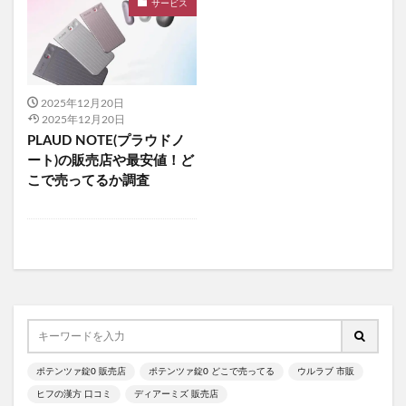
グラニフ
ヒツジのいらない枕
サービス
資生堂エッセンススキンセッティングパウダー
mitas for men(ミタスフォーメン)
サカムケア
ミライスピーカー
2025年12月20日
ビューティーオープナージェルエクストラモイスチャー
2025年12月20日
フェミッシュプレミアムホイップ
エールマカ
PLAUD NOTE(プラウドノ
ート)の販売店や最安値！ど
ESTH(エス)ハーブピーリングクレンジング
こで売ってるか調査
chatFLORA G(チャットフローラジー)
オリジンキャットフード
プロ野球ファンスターズリーグ柿の種
ブレインスリープピローネックコンディショニング
割れない鏡
発酵本家のあまざけ(雪の麹)
ニオワンちゃん
美穀菜(びこくさい)
シボラナイトダイエットコーヒー
ポテンツァ錠0 販売店
ポテンツァ錠0 どこで売ってる
ウルラブ 市販
タリーズサマーボックス2026
ケフトルローションEX
ヒフの漢方 口コミ
ディアーミズ 販売店