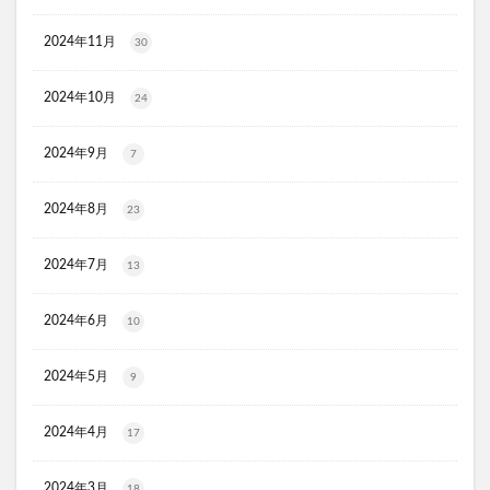
ユニクロ(UNIQLO)
ジョーシン
RMK
2024年11月
30
資生堂(SHISEIDO)
アディクション
ケフトルシャンプー
エスフォルノ
マリークワント
2024年10月
24
ズッパディズッカ
あしたのクリニック
双眼鏡
コレスタート
ノースフェイス(THE NORTH FACE)
2024年9月
7
Veimia(ヴェーミア)
2024年8月
b.ris(ビーリス)エアリーカラーリングフォーム
タリーズ
23
ポイエニ(ポイントエニタイム)
ネイオンビューティー
2024年7月
13
チキンゴルフ
DHC
もち吉
お返し
ヘルスパンC錠2000
BRAVION S(ブラビオンS)
2024年6月
10
マナラモイストウォッシュゲル
sowakaドッグフード
透明シール帳
クリーンキッズカー
2024年5月
9
ベルタランシード
LifTone(リフトーン)
2024年4月
17
スリムストンコーヒー
マイナチュレスカルプフローラブースター
2024年3月
18