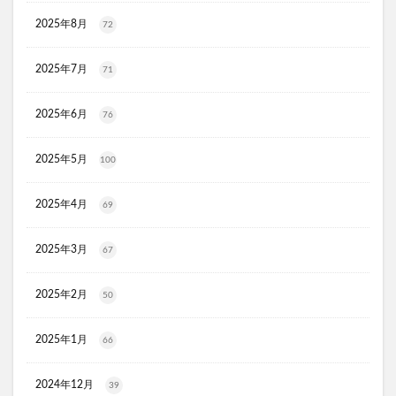
ディフェンセラ
アクアモイス
ここすく鉄分
2025年8月
72
ZIGENオールインワンフェイスジェル
メディキャットモイストローション、解約
2025年7月
71
キレイ・デ・ナノプラセンタ
ルーフェン(loofen)
2025年6月
ミードリップシャンプー
お金のみらいマップ
76
メルシアラムール
雲のやすらぎプレミアム敷布団
2025年5月
100
無印良品
薬用アシィドローションEX
ライゼブースターオイルミスト
デオシーククリーム
2025年4月
69
東京オンラインクリニック
キュアスリッチセラム
競馬ウエハース
2025年3月
67
イルコルポミネラルボディシャインジェル
2025年2月
50
MONOVOデオドラントボディ&フェイスウォッシュ
ガラスリムーバー(全身美化ガラス)
2025年1月
66
オルビス ザ クレンジング オイル
HADAGIWA(はだぎわ)化粧水
アユミンS
2024年12月
39