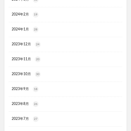
プレミアムボディーソープデオラ
毎日腎活 活性炭＆ウラジロガシ 犬用
Eyepa(アイーパ)
2024年2月
19
DEAN&DELUCA(ディーンアンドデルーカ)リバーシブルトート
2024年1月
28
猫ピタ
Ulike(ユーライク)脱毛器X Max
ラグネットバブルスクラブ
SILAIR(シレア)いびき対策枕
2023年12月
24
セルヘアプラス
飲むプロテオグリカンリフリーラ
ウエストヘル(WAISTHELL)
やさいちゅあぶる
2023年11月
20
ヘパトリート
通快麗茶
シルクエキスパートPro5
2023年10月
SCALP DROP(スカルプドロップ)
シェルシュール
30
NUKUMO(ヌクモ)脱毛クリーム
2023年9月
18
ヒューマナノプラセン原液
イルチブラックソープ
生サプリメント燃
淡路島キムチ
2023年8月
26
ヴィオテラスC+クリアセラム
ブレスマイル
ほけんのぜんぶ
ノビルン
天使のララ
2023年7月
27
ラクーダEX
アサイー