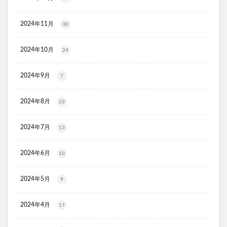
ユニクロ(UNIQLO)
ジョーシン
RMK
2024年11月
30
資生堂(SHISEIDO)
アディクション
ケフトルシャンプー
エスフォルノ
マリークワント
2024年10月
24
ズッパディズッカ
あしたのクリニック
双眼鏡
コレスタート
ノースフェイス(THE NORTH FACE)
2024年9月
7
Veimia(ヴェーミア)
2024年8月
23
b.ris(ビーリス)エアリーカラーリングフォーム
タリーズ
ポイエニ(ポイントエニタイム)
ネイオンビューティー
2024年7月
13
チキンゴルフ
DHC
もち吉
お返し
ヘルスパンC錠2000
BRAVION S(ブラビオンS)
2024年6月
10
マナラモイストウォッシュゲル
sowakaドッグフード
2024年5月
透明シール帳
クリーンキッズカー
9
ベルタランシード
LifTone(リフトーン)
2024年4月
17
スリムストンコーヒー
マイナチュレスカルプフローラブースター