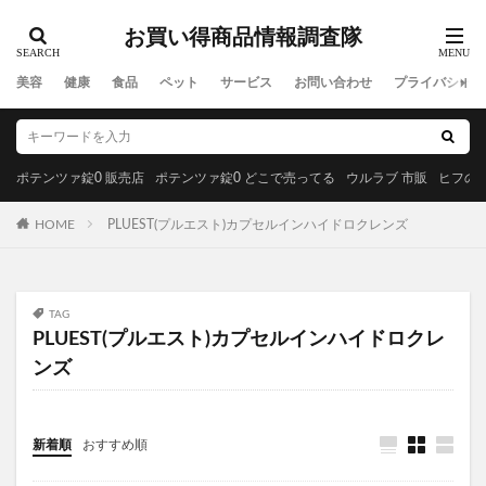
ラサーナプレミオール
セルビックEGF・FGF美容液
お買い得商品情報調査隊
YUUNYSLEEP(ユニースリープ)
ピリモキープマスクジェルウォッシュ
ポーラ
美容
健康
食品
ペット
サービス
お問い合わせ
プライバシーポ
アクセーヌトライアルセット
ルナソル
GREEN SPOON(グリーンスプーン)
MiMC(エムアイエムシー)
ポテンツァ錠0 販売店
ポテンツァ錠0 どこで売ってる
ウルラブ 市販
ヒフの漢
BANANA LEAF(バナナリーフ)石鹸
HOME
PLUEST(プルエスト)カプセルインハイドロクレンズ
ファムズベビーエンジェルフォーム
マイピル
オゼンピックダイエット
P3サプリ(P3NMNサプリメント)
天体望遠鏡
ゴリラクリニック
TAG
PLUEST(プルエスト)カプセルインハイドロクレ
モグニャンキャットフードライト
ンズ
ペロリコドッグフードライト
クリスマス
初心者狩り
カルディ
西松屋
食べチョクフルーツセレクト
ニューバランス
新着順
おすすめ順
グラニフ
ヒツジのいらない枕