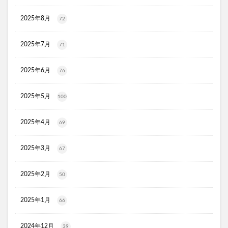
ディフェンセラ
アクアモイス
ここすく鉄分
2025年8月
72
ZIGENオールインワンフェイスジェル
メディキャットモイストローション、解約
2025年7月
71
キレイ・デ・ナノプラセンタ
ルーフェン(loofen)
2025年6月
76
ミードリップシャンプー
お金のみらいマップ
メルシアラムール
雲のやすらぎプレミアム敷布団
2025年5月
100
無印良品
薬用アシィドローションEX
ライゼブースターオイルミスト
デオシーククリーム
2025年4月
69
東京オンラインクリニック
キュアスリッチセラム
2025年3月
競馬ウエハース
67
イルコルポミネラルボディシャインジェル
2025年2月
50
MONOVOデオドラントボディ&フェイスウォッシュ
ガラスリムーバー(全身美化ガラス)
2025年1月
66
オルビス ザ クレンジング オイル
HADAGIWA(はだぎわ)化粧水
アユミンS
2024年12月
39