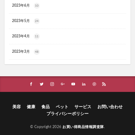
2023年6月
10
ラクーダEX
アサイー
コアフィット(COREFIT)フェイスポインター
2023年5月
24
かける紅生姜
コラゲネイド
ブルーロックウエハース4
2023年4月
11
リ・ダーマラボモイストゲルプラス
みんなの肌潤風呂
2023年3月
48
イタジャガ
プリキュアグミ
ピクミンチョコエッグ
マバユキまつ毛美容液
SOVE(ソブ)シリアル
ノブL&Wトライアルセット
オークファン
マンションナビ
ブルーインパルス
ハニーチェシャンプー
夏の福袋
ECナビ
ANS.(アンス)オンライン診療
美容
健康
食品
ペット
サービス
お問い合わせ
ライゼブースターオイルミスト化粧水
ニキビ治療
プライバシーポリシー
プラズマ美顔器Un(アン)
サラブレッドホースコレクション ツインウエハース
© Copyright 2026
お買い得商品情報調査隊
.