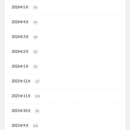
タリーズ夏の福袋2026
2026年5月
65
moir(モアー)ボリュームアップスプレー
歯ブラシ
2026年4月
56
アズマブラシお風呂用
アンエアン(1et1)
ビーグレン
nicoせっけん
ピンキッシュボーテ
2026年3月
68
ヒートブースター
お口のふりかけ
ULRUB(ウルラブボディスクラブ)
2026年2月
43
トコフェロンEナチュール
fru:C(フルーシー)美容液
2026年1月
エッセンシア酵素
Oigurt(オイグルト)
65
フレイスラボシカクリーム
りそうのコーヒー
2025年12月
67
グリーンブラザーズ
ノムダス
からだ楽痩茶
防已黄耆湯錠SX
モーガンズシャンプー白樹
2025年11月
104
ピクミンビオレu
トイザらス
整体ショーツNEO+(ネオプラス)
マリンピュアクリスタル
2025年10月
85
JOVS(ジョブズ)脱毛器
2025年9月
102
リ・ダーマラボモイストゲルクレンジング