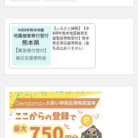
マッスルデリ(Muscle Deli)
RIMEDO(リメド)ウォータリーバーム
ベルシュヴーシャンプー
ベルタプエラリア
【ふるさと納税】【令
カラタスケアNMN
和8年熊本地震被害支
援緊急寄附受付】熊本
ファンケル無添加ブライトニング 透明美白1ヵ月集中キット
県災害応援寄附金（返
礼品はありません）
ZAO SODA(ザオウソーダ)
大人のカロリミット
RE：アールイープラセンタ美容液
ノビエース
OBREMO(オブレモ)
まるでこたつソックス
ロザブルーナイトブラ
ベルタプレリズム
女性用がん保険
ロートV5アクトビジョン
アラプラス深い眠り
KAMIKAシルキースティックファンデーション
ピクミンめじるしアクセサリー2
ぬいぐるみ
推し活バッグ
てのりフレンズ11
トルークオールインワンジェル