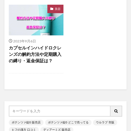
資生堂エッセンススキンセッティングパウダー
美容
mitas for men(ミタスフォーメン)
サカムケア
ミライスピーカー
ビューティーオープナージェルエクストラモイスチャー
フェミッシュプレミアムホイップ
エールマカ
2023年9月6日
ESTH(エス)ハーブピーリングクレンジング
カプセルインハイドロクレ
ンズの解約方法や定期購入
chatFLORA G(チャットフローラジー)
の縛り・返金保証は？
オリジンキャットフード
プロ野球ファンスターズリーグ柿の種
ブレインスリープピローネックコンディショニング
割れない鏡
発酵本家のあまざけ(雪の麹)
ニオワンちゃん
美穀菜(びこくさい)
シボラナイトダイエットコーヒー
タリーズサマーボックス2026
ケフトルローションEX
ポテンツァ錠0 販売店
ポテンツァ錠0 どこで売ってる
ウルラブ 市販
クラプロックス
防災圧縮袋
ヒフの漢方 口コミ
ディアーミズ 販売店