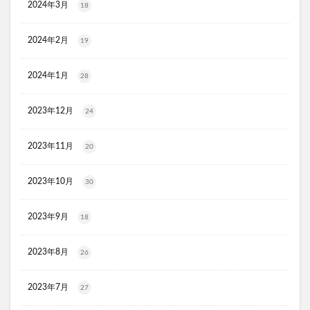
2024年3月
18
プレミアムボディーソープデオラ
毎日腎活 活性炭＆ウラジロガシ 犬用
Eyepa(アイーパ)
2024年2月
19
DEAN&DELUCA(ディーンアンドデルーカ)リバーシブルトート
2024年1月
28
猫ピタ
Ulike(ユーライク)脱毛器X Max
ラグネットバブルスクラブ
SILAIR(シレア)いびき対策枕
2023年12月
24
セルヘアプラス
飲むプロテオグリカンリフリーラ
ブレスマイルマウスウォッシュ
2023年11月
20
ウエストヘル(WAISTHELL)
やさいちゅあぶる
2023年10月
30
ヘパトリート
通快麗茶
シルクエキスパートPro5
SCALP DROP(スカルプドロップ)
シェルシュール
2023年9月
18
NUKUMO(ヌクモ)脱毛クリーム
ヒューマナノプラセン原液
イルチブラックソープ
2023年8月
26
生サプリメント燃
淡路島キムチ
2023年7月
ヴィオテラスC+クリアセラム
ブレスマイル
27
ほけんのぜんぶ
ノビルン
天使のララ