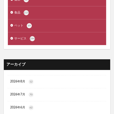
AGA治療
コーヒーメーカー
電気毛布
ぼっち回避
ジェルミーワン
アズールバイマウジー
食品
215
ミマモルメGPS
ゴルフテック
ペット
69
大豆イソフラボンエクオール
マムート(MAMMUT)
ホワイトデー
リアップX5
サービス
294
マイシード亜鉛配合 for men
プロペトピュアベールa
ミラノオリンピック
セタフィルジェントルSAローション
ビオフェルミンスマート腸活サプリ
てんらい黄望皇
アーカイブ
HAIRSTAR(ヘアスター)イオンスターブラシ
LUCAS(ルカス)浄化スプレー
アカナキャットフード
フェミデオ
毎日腎活 活性炭＆ウラジロガシ 猫用
2026年8月
12
ドクトルリンパ
2026年7月
70
Morning Booster(モーニングブースター)朝活サプリ
KATAN(カタン)トリュフシェイクミスト
2026年6月
62
ラッシュアディクト
パールホワイトプロシャイン