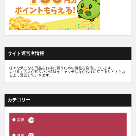
シルクザリッチヘアオイル
白漢しろ彩
碧モイストオイル
千年サジー
オルビスブライト
スキンスムーススクラブジェル
ノイド(NOID)バーム
5デアザフラビン
パーフェクトニードルプレミアム
RESET BOX(リセットボックス)
エンリッチCセラム
月帯(ツキオビ)
マイプロテイン
ピュアルピエ
サイト運営者情報
セナクリア
サラフェプラス
ホロベルBBクリーム
様々な気になる商品をお得に買うための情報を発信しています。
エクラシャルム
フィンジア育毛剤
ルミナピール
より多くの人が知りたい情報をキャッチしながら役に立てるサイトとな
るよう運営していきます。
サマンサタバサ
あつまれアンパンマン
23zi(ニジュウサンジ)
sakyu(サキュウ)シャンプー
ピリモバブルジェルクレンジング
クリスマスコフレ
カテゴリー
ファンケルマイルドクレンジングオイル
クリニーク
アユーラ(AYURA)
メルヴィータ
CIEUX(シウー)
美容
540
ジルスチュアート
ポッシュヘアケアシャンプー
メゾピアノ
禁煙治療
ワイズ製薬強心薬
健康
727