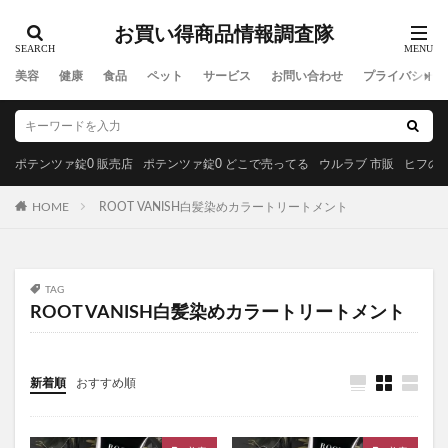
YUUNYSLEEP(ユニースリープ)
お買い得商品情報調査隊
ピリモキープマスクジェルウォッシュ
ポーラ
アクセーヌトライアルセット
ルナソル
美容
健康
食品
ペット
サービス
お問い合わせ
プライバシーポ
GREEN SPOON(グリーンスプーン)
MiMC(エムアイエムシー)
ポテンツァ錠0 販売店
BANANA LEAF(バナナリーフ)石鹸
ポテンツァ錠0 どこで売ってる
ウルラブ 市販
ヒフの漢
ファムズベビーエンジェルフォーム
マイピル
HOME
ROOT VANISH白髪染めカラートリートメント
オゼンピックダイエット
P3サプリ(P3NMNサプリメント)
天体望遠鏡
ゴリラクリニック
モグニャンキャットフードライト
TAG
ROOT VANISH白髪染めカラートリートメント
ペロリコドッグフードライト
クリスマス
初心者狩り
カルディ
西松屋
食べチョクフルーツセレクト
ニューバランス
新着順
おすすめ順
グラニフ
ヒツジのいらない枕
資生堂エッセンススキンセッティングパウダー