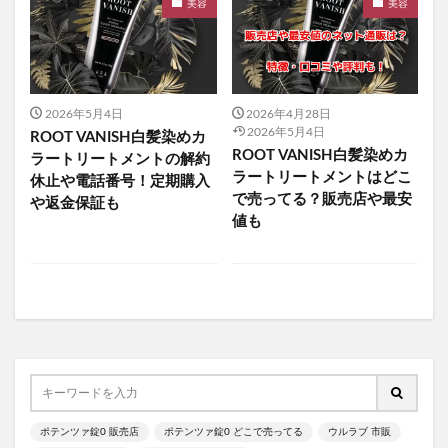
美容
美容
mitas for men(ミタスフォーメン)
サカムケア
ミライスピーカー
ビューティーオープナージェルエクストラモイスチャー
フェミッシュプレミアムホイップ
エールマカ
2026年5月4日
2026年4月28日
2026年5月4日
ROOT VANISH白髪染めカ
ESTH(エス)ハーブピーリングクレンジング
ROOT VANISH白髪染めカ
ラートリートメントの解約
chatFLORA G(チャットフローラジー)
ラートリートメントはどこ
休止や電話番号！定期購入
オリジンキャットフード
で売ってる？販売店や最安
や返金保証も
値も
プロ野球ファンスターズリーグ柿の種
ブレインスリープピローネックコンディショニング
割れない鏡
発酵本家のあまざけ(雪の麹)
ニオワンちゃん
美穀菜(びこくさい)
シボラナイトダイエットコーヒー
タリーズサマーボックス2026
ケフトルローションEX
クラプロックス
防災圧縮袋
ポテンツァ錠0 販売店
ポテンツァ錠0 どこで売ってる
ウルラブ 市販
マッスルデリ(Muscle Deli)