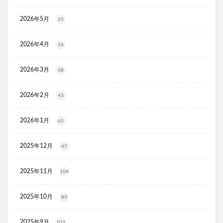
moir(モアー)ボリュームアップスプレー
歯ブラシ
2026年5月
65
アンエアン(1et1)
ビーグレン
nicoせっけん
ピンキッシュボーテ
ヒートブースター
2026年4月
56
お口のふりかけ
ULRUB(ウルラブボディスクラブ)
2026年3月
68
トコフェロンEナチュール
fru:C(フルーシー)美容液
エッセンシア酵素
Oigurt(オイグルト)
2026年2月
43
フレイスラボシカクリーム
りそうのコーヒー
グリーンブラザーズ
ノムダス
からだ楽痩茶
2026年1月
65
防已黄耆湯錠SX
モーガンズシャンプー白樹
2025年12月
ピクミンビオレu
トイザらス
67
整体ショーツNEO+(ネオプラス)
マリンピュアクリスタル
2025年11月
104
JOVS(ジョブズ)脱毛器
リ・ダーマラボモイストゲルクレンジング
2025年10月
85
ディフェンセラ
アクアモイス
ここすく鉄分
ZIGENオールインワンフェイスジェル
2025年9月
102