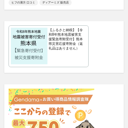
ヒフの漢方 口コミ
ディアーミズ 販売店
RIMEDO(リメド)ウォータリーバーム
ベルシュヴーシャンプー
ベルタプエラリア
カラタスケアNMN
【ふるさと納税】【令
ファンケル無添加ブライトニング 透明美白1ヵ月集中キット
和8年熊本地震被害支
援緊急寄附受付】熊本
ZAO SODA(ザオウソーダ)
大人のカロリミット
県災害応援寄附金（返
RE：アールイープラセンタ美容液
ノビエース
礼品はありません）
OBREMO(オブレモ)
まるでこたつソックス
ロザブルーナイトブラ
ベルタプレリズム
女性用がん保険
ロートV5アクトビジョン
アラプラス深い眠り
KAMIKAシルキースティックファンデーション
ピクミンめじるしアクセサリー2
ぬいぐるみ
推し活バッグ
てのりフレンズ11
トルークオールインワンジェル
シルクザリッチヘアオイル
白漢しろ彩