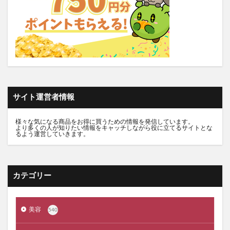
碧モイストオイル
千年サジー
オルビスブライト
スキンスムーススクラブジェル
ノイド(NOID)バーム
5デアザフラビン
パーフェクトニードルプレミアム
RESET BOX(リセットボックス)
エンリッチCセラム
月帯(ツキオビ)
マイプロテイン
ピュアルピエ
セナクリア
サラフェプラス
ホロベルBBクリーム
サイト運営者情報
エクラシャルム
フィンジア育毛剤
ルミナピール
サマンサタバサ
あつまれアンパンマン
様々な気になる商品をお得に買うための情報を発信しています。
より多くの人が知りたい情報をキャッチしながら役に立てるサイトとな
23zi(ニジュウサンジ)
sakyu(サキュウ)シャンプー
るよう運営していきます。
ピリモバブルジェルクレンジング
クリスマスコフレ
ファンケルマイルドクレンジングオイル
クリニーク
カテゴリー
アユーラ(AYURA)
メルヴィータ
CIEUX(シウー)
ジルスチュアート
ポッシュヘアケアシャンプー
美容
540
メゾピアノ
禁煙治療
ワイズ製薬強心薬
AGA治療
コーヒーメーカー
電気毛布