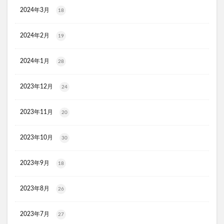
毎日腎活 活性炭＆ウラジロガシ 犬用
Eyepa(アイーパ)
2024年3月
18
DEAN&DELUCA(ディーンアンドデルーカ)リバーシブルトート
猫ピタ
Ulike(ユーライク)脱毛器X Max
2024年2月
19
ラグネットバブルスクラブ
SILAIR(シレア)いびき対策枕
セルヘアプラス
飲むプロテオグリカンリフリーラ
2024年1月
28
ウエストヘル(WAISTHELL)
やさいちゅあぶる
2023年12月
24
ヘパトリート
通快麗茶
シルクエキスパートPro5
SCALP DROP(スカルプドロップ)
シェルシュール
2023年11月
20
NUKUMO(ヌクモ)脱毛クリーム
ヒューマナノプラセン原液
イルチブラックソープ
2023年10月
30
生サプリメント燃
淡路島キムチ
2023年9月
18
ヴィオテラスC+クリアセラム
ブレスマイル
ほけんのぜんぶ
ノビルン
天使のララ
2023年8月
26
ラクーダEX
アサイー
コアフィット(COREFIT)フェイスポインター
2023年7月
27