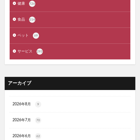
健康
726
ぼっち回避
ジェルミーワン
アズールバイマウジー
ミマモルメGPS
ゴルフテック
食品
214
大豆イソフラボンエクオール
マムート(MAMMUT)
ホワイトデー
リアップX5
ペット
69
マイシード亜鉛配合 for men
プロペトピュアベールa
サービス
293
ミラノオリンピック
セタフィルジェントルSAローション
ビオフェルミンスマート腸活サプリ
てんらい黄望皇
HAIRSTAR(ヘアスター)イオンスターブラシ
LUCAS(ルカス)浄化スプレー
アカナキャットフード
アーカイブ
フェミデオ
毎日腎活 活性炭＆ウラジロガシ 猫用
ドクトルリンパ
2026年8月
9
Morning Booster(モーニングブースター)朝活サプリ
KATAN(カタン)トリュフシェイクミスト
2026年7月
70
ラッシュアディクト
パールホワイトプロシャイン
2026年6月
62
タリーズ夏の福袋2026