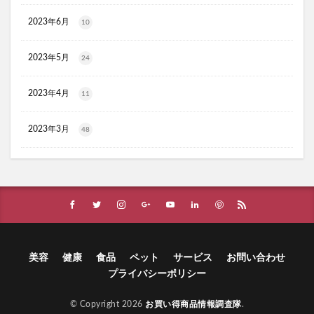
かける紅生姜
コラゲネイド
2023年6月
ブルーロックウエハース4
10
リ・ダーマラボモイストゲルプラス
みんなの肌潤風呂
2023年5月
24
イタジャガ
プリキュアグミ
ピクミンチョコエッグ
マバユキまつ毛美容液
SOVE(ソブ)シリアル
2023年4月
11
ノブL&Wトライアルセット
オークファン
マンションナビ
ブルーインパルス
2023年3月
48
ハニーチェシャンプー
夏の福袋
ECナビ
ANS.(アンス)オンライン診療
ライゼブースターオイルミスト化粧水
ニキビ治療
プラズマ美顔器Un(アン)
サラブレッドホースコレクション ツインウエハース
menu(メニュー)
SHIN.ボタニカルスカルプシャンプー
美容
健康
食品
ペット
サービス
お問い合わせ
プライバシーポリシー
パピュレ
ミラセルスティックビューティー
プルエストクレンズセラムセット
© Copyright 2026
お買い得商品情報調査隊
.