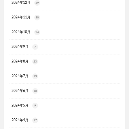
2024年12月
39
ケフトルシャンプー
エスフォルノ
マリークワント
ズッパディズッカ
あしたのクリニック
双眼鏡
2024年11月
30
コレスタート
ノースフェイス(THE NORTH FACE)
2024年10月
24
Veimia(ヴェーミア)
b.ris(ビーリス)エアリーカラーリングフォーム
タリーズ
2024年9月
7
ポイエニ(ポイントエニタイム)
ネイオンビューティー
チキンゴルフ
DHC
もち吉
お返し
2024年8月
23
ヘルスパンC錠2000
BRAVION S(ブラビオンS)
2024年7月
13
マナラモイストウォッシュゲル
sowakaドッグフード
透明シール帳
クリーンキッズカー
2024年6月
10
ベルタランシード
LifTone(リフトーン)
スリムストンコーヒー
2024年5月
9
マイナチュレスカルプフローラブースター
2024年4月
プレミアムボディーソープデオラ
17