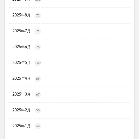
メディキャットモイストローション、解約
2025年8月
72
キレイ・デ・ナノプラセンタ
ルーフェン(loofen)
ミードリップシャンプー
お金のみらいマップ
2025年7月
71
メルシアラムール
雲のやすらぎプレミアム敷布団
無印良品
薬用アシィドローションEX
2025年6月
76
ライゼブースターオイルミスト
デオシーククリーム
2025年5月
100
東京オンラインクリニック
キュアスリッチセラム
競馬ウエハース
2025年4月
69
イルコルポミネラルボディシャインジェル
MONOVOデオドラントボディ&フェイスウォッシュ
2025年3月
67
ガラスリムーバー(全身美化ガラス)
2025年2月
オルビス ザ クレンジング オイル
50
HADAGIWA(はだぎわ)化粧水
アユミンS
2025年1月
66
ユニクロ(UNIQLO)
ジョーシン
RMK
資生堂(SHISEIDO)
アディクション