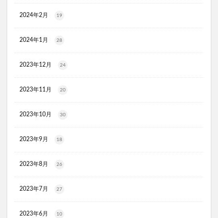
スリムストンコーヒー
2024年2月
19
マイナチュレスカルプフローラブースター
プレミアムボディーソープデオラ
2024年1月
28
毎日腎活 活性炭＆ウラジロガシ 犬用
Eyepa(アイーパ)
2023年12月
24
DEAN&DELUCA(ディーンアンドデルーカ)リバーシブルトート
猫ピタ
Ulike(ユーライク)脱毛器X Max
2023年11月
20
ラグネットバブルスクラブ
SILAIR(シレア)いびき対策枕
セルヘアプラス
飲むプロテオグリカンリフリーラ
2023年10月
30
ブレスマイルマウスウォッシュ
2023年9月
18
ウエストヘル(WAISTHELL)
やさいちゅあぶる
ヘパトリート
通快麗茶
シルクエキスパートPro5
2023年8月
26
SCALP DROP(スカルプドロップ)
シェルシュール
NUKUMO(ヌクモ)脱毛クリーム
2023年7月
27
ヒューマナノプラセン原液
イルチブラックソープ
2023年6月
生サプリメント燃
淡路島キムチ
10