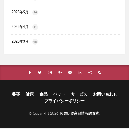
ヴィオテラスC+クリアセラム
ブレスマイル
2023年5月
24
ほけんのぜんぶ
ノビルン
天使のララ
ラクーダEX
アサイー
2023年4月
11
コアフィット(COREFIT)フェイスポインター
かける紅生姜
コラゲネイド
2023年3月
48
ブルーロックウエハース4
リ・ダーマラボモイストゲルプラス
みんなの肌潤風呂
イタジャガ
プリキュアグミ
ピクミンチョコエッグ
マバユキまつ毛美容液
SOVE(ソブ)シリアル
ノブL&Wトライアルセット
オークファン
マンションナビ
ブルーインパルス
美容
健康
食品
ペット
サービス
お問い合わせ
プライバシーポリシー
ハニーチェシャンプー
夏の福袋
ECナビ
ANS.(アンス)オンライン診療
© Copyright 2026
お買い得商品情報調査隊
.
ライゼブースターオイルミスト化粧水
ニキビ治療
プラズマ美顔器Un(アン)