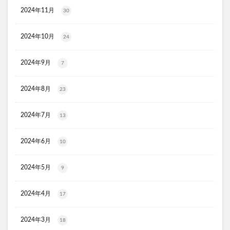
オルビス ザ クレンジング オイル
2024年11月
30
HADAGIWA(はだぎわ)化粧水
アユミンS
2024年10月
24
ユニクロ(UNIQLO)
ジョーシン
RMK
資生堂(SHISEIDO)
アディクション
2024年9月
7
ケフトルシャンプー
エスフォルノ
マリークワント
ズッパディズッカ
あしたのクリニック
双眼鏡
2024年8月
23
コレスタート
ノースフェイス(THE NORTH FACE)
2024年7月
13
Veimia(ヴェーミア)
b.ris(ビーリス)エアリーカラーリングフォーム
タリーズ
2024年6月
10
ポイエニ(ポイントエニタイム)
ネイオンビューティー
チキンゴルフ
DHC
もち吉
お返し
2024年5月
9
ヘルスパンC錠2000
BRAVION S(ブラビオンS)
2024年4月
マナラモイストウォッシュゲル
sowakaドッグフード
17
透明シール帳
クリーンキッズカー
2024年3月
18
ベルタランシード
LifTone(リフトーン)