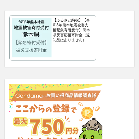
タリーズサマーボックス2026
ケフトルローションEX
クラプロックス
防災圧縮袋
【ふるさと納税】【令
マッスルデリ(Muscle Deli)
和8年熊本地震被害支
援緊急寄附受付】熊本
RIMEDO(リメド)ウォータリーバーム
県災害応援寄附金（返
ベルシュヴーシャンプー
ベルタプエラリア
礼品はありません）
カラタスケアNMN
ファンケル無添加ブライトニング 透明美白1ヵ月集中キット
ZAO SODA(ザオウソーダ)
大人のカロリミット
RE：アールイープラセンタ美容液
ノビエース
OBREMO(オブレモ)
まるでこたつソックス
ロザブルーナイトブラ
ベルタプレリズム
女性用がん保険
ロートV5アクトビジョン
アラプラス深い眠り
KAMIKAシルキースティックファンデーション
ピクミンめじるしアクセサリー2
ぬいぐるみ