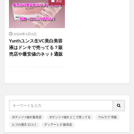
美容
食べチョクフルーツセレクト
ニューバランス
グラニフ
ヒツジのいらない枕
資生堂エッセンススキンセッティングパウダー
mitas for men(ミタスフォーメン)
サカムケア
2026年3月6日
ミライスピーカー
Yunthユンス生VC美白美容
ビューティーオープナージェルエクストラモイスチャー
液はドンキで売ってる？販
売店や最安値のネット通販
フェミッシュプレミアムホイップ
エールマカ
ESTH(エス)ハーブピーリングクレンジング
chatFLORA G(チャットフローラジー)
オリジンキャットフード
プロ野球ファンスターズリーグ柿の種
ブレインスリープピローネックコンディショニング
割れない鏡
発酵本家のあまざけ(雪の麹)
ポテンツァ錠0 販売店
ポテンツァ錠0 どこで売ってる
ウルラブ 市販
ニオワンちゃん
美穀菜(びこくさい)
ヒフの漢方 口コミ
ディアーミズ 販売店
シボラナイトダイエットコーヒー