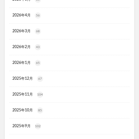
KATAN(カタン)トリュフシェイクミスト
ラッシュアディクト
パールホワイトプロシャイン
2026年4月
56
タリーズ夏の福袋2026
2026年3月
68
moir(モアー)ボリュームアップスプレー
歯ブラシ
アズマブラシお風呂用
アンエアン(1et1)
2026年2月
43
ビーグレン
nicoせっけん
ピンキッシュボーテ
ヒートブースター
お口のふりかけ
2026年1月
65
ULRUB(ウルラブボディスクラブ)
2025年12月
トコフェロンEナチュール
fru:C(フルーシー)美容液
67
エッセンシア酵素
Oigurt(オイグルト)
2025年11月
104
フレイスラボシカクリーム
りそうのコーヒー
グリーンブラザーズ
ノムダス
からだ楽痩茶
2025年10月
85
防已黄耆湯錠SX
モーガンズシャンプー白樹
ピクミンビオレu
トイザらス
2025年9月
102
整体ショーツNEO+(ネオプラス)
マリンピュアクリスタル