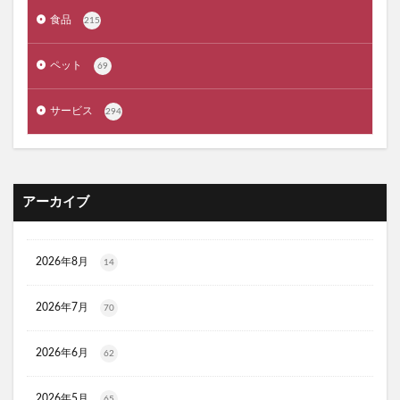
ジルスチュアート
ポッシュヘアケアシャンプー
食品
215
メゾピアノ
禁煙治療
ワイズ製薬強心薬
AGA治療
コーヒーメーカー
電気毛布
ペット
69
ぼっち回避
ジェルミーワン
アズールバイマウジー
サービス
294
ミマモルメGPS
ゴルフテック
大豆イソフラボンエクオール
マムート(MAMMUT)
ホワイトデー
リアップX5
マイシード亜鉛配合 for men
プロペトピュアベールa
アーカイブ
ミラノオリンピック
セタフィルジェントルSAローション
ビオフェルミンスマート腸活サプリ
てんらい黄望皇
2026年8月
14
HAIRSTAR(ヘアスター)イオンスターブラシ
LUCAS(ルカス)浄化スプレー
アカナキャットフード
2026年7月
70
フェミデオ
毎日腎活 活性炭＆ウラジロガシ 猫用
2026年6月
62
ドクトルリンパ
Morning Booster(モーニングブースター)朝活サプリ
2026年5月
65