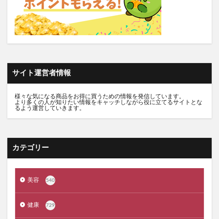
推し活バッグ
てのりフレンズ11
トルークオールインワンジェル
シルクザリッチヘアオイル
白漢しろ彩
碧モイストオイル
千年サジー
オルビスブライト
スキンスムーススクラブジェル
ノイド(NOID)バーム
サイト運営者情報
5デアザフラビン
パーフェクトニードルプレミアム
RESET BOX(リセットボックス)
エンリッチCセラム
様々な気になる商品をお得に買うための情報を発信しています。
より多くの人が知りたい情報をキャッチしながら役に立てるサイトとな
月帯(ツキオビ)
マイプロテイン
ピュアルピエ
るよう運営していきます。
セナクリア
サラフェプラス
ホロベルBBクリーム
エクラシャルム
フィンジア育毛剤
ルミナピール
カテゴリー
サマンサタバサ
あつまれアンパンマン
23zi(ニジュウサンジ)
sakyu(サキュウ)シャンプー
美容
540
ピリモバブルジェルクレンジング
クリスマスコフレ
ファンケルマイルドクレンジングオイル
クリニーク
健康
729
アユーラ(AYURA)
メルヴィータ
CIEUX(シウー)