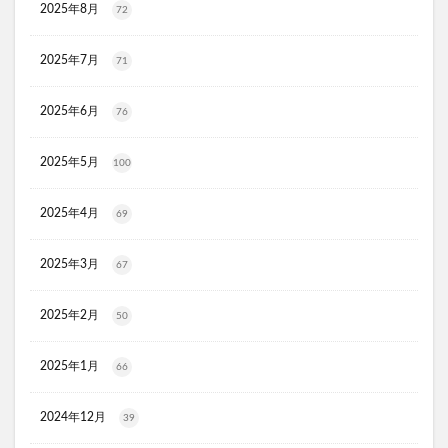
2025年8月
72
JOVS(ジョブズ)脱毛器
リ・ダーマラボモイストゲルクレンジング
2025年7月
71
ディフェンセラ
アクアモイス
ここすく鉄分
ZIGENオールインワンフェイスジェル
2025年6月
76
メディキャットモイストローション、解約
2025年5月
100
キレイ・デ・ナノプラセンタ
ルーフェン(loofen)
ミードリップシャンプー
お金のみらいマップ
2025年4月
69
メルシアラムール
雲のやすらぎプレミアム敷布団
無印良品
薬用アシィドローションEX
2025年3月
67
ライゼブースターオイルミスト
デオシーククリーム
2025年2月
東京オンラインクリニック
キュアスリッチセラム
50
競馬ウエハース
2025年1月
66
イルコルポミネラルボディシャインジェル
MONOVOデオドラントボディ&フェイスウォッシュ
2024年12月
39
ガラスリムーバー(全身美化ガラス)