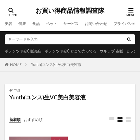
MREビオス
ハダノコエ
剛SUGIMAN(ツヨスギマン)
お買い得商品情報調査隊
ホメオバウローション
メディカルダイエット
ラサーナプレミオール
セルビックEGF・FGF美容液
美容
健康
食品
ペット
サービス
お問い合わせ
プライバシーポ
YUUNYSLEEP(ユニースリープ)
ピリモキープマスクジェルウォッシュ
ポーラ
アクセーヌトライアルセット
ルナソル
ポテンツァ錠0 販売店
ポテンツァ錠0 どこで売ってる
ウルラブ 市販
ヒフの漢
GREEN SPOON(グリーンスプーン)
HOME
Yunth(ユンス)生VC美白美容液
MiMC(エムアイエムシー)
BANANA LEAF(バナナリーフ)石鹸
ファムズベビーエンジェルフォーム
マイピル
TAG
オゼンピックダイエット
P3サプリ(P3NMNサプリメント)
Yunth(ユンス)生VC美白美容液
天体望遠鏡
ゴリラクリニック
モグニャンキャットフードライト
新着順
おすすめ順
ペロリコドッグフードライト
クリスマス
初心者狩り
カルディ
西松屋