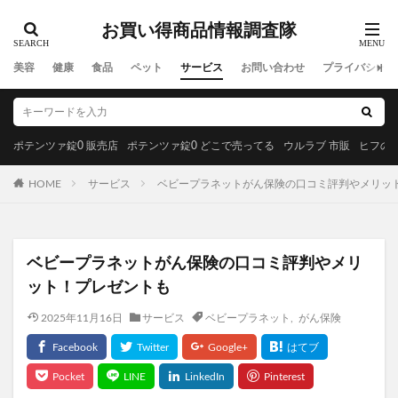
Levoit(レボイト)空気清浄機
ミズノ(MIZUNO)
お買い得商品情報調査隊
ミスド(ミスタードーナツ)
PUNYUS(プニュズ)
美容
健康
食品
ペット
サービス
お問い合わせ
プライバシーポ
くまのがっこう
マーキュリーデュオ
ハグモッチ
マカエンペラー
毎日愛眼ブルーベリー＆ルテイン猫用
キヌージョヘアドライヤー
ポテンツァ錠0 販売店
ポテンツァ錠0 どこで売ってる
ウルラブ 市販
ヒフの漢
30delete(サーティーデリート)
ムテキクリアせいろ
HOME
サービス
ベビープラネットがん保険の口コミ評判やメリッ
ペロリン
CMYファンデーション
祝！たまごっち30thキャラマグネッツ
GABA納豆10000
珠肌シシオール
ケトリーム
フィジカルメンテプロ
ベビープラネットがん保険の口コミ評判やメリ
Sinai(シナイ)
さよなら中性生活プレミアム
ット！プレゼントも
テストコアNO3
Reveオーガニック歯みがき粉
2025年11月16日
サービス
ベビープラネット
,
がん保険
ヘアトニックグロウジェル
ヒックスミノキシジル5
健心キナーゼ
クイックフリーズクールレスキュー
検索