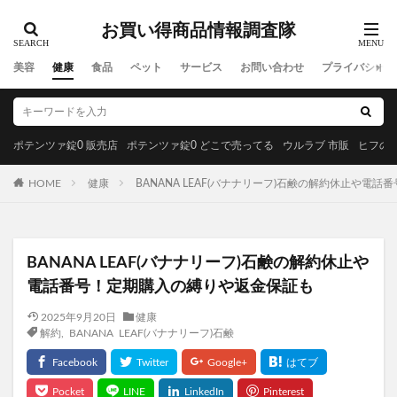
リアルゴールドRG
ペプチア
お買い得商品情報調査隊
cocone(ココネ)クレイクリームシャンプー
Notta Memo
ルルホワイト
オルソルボディVトリマー
美容
健康
食品
ペット
サービス
お問い合わせ
プライバシーポ
アテニアドレスリフト
トーチラック
CORE KOSO(コア酵素)
マイナチュレオールインワンカラートリートメント
ポテンツァ錠0 販売店
ポテンツァ錠0 どこで売ってる
ウルラブ 市販
ヒフの漢
TINCARE(チンケア)
HOME
健康
BANANA LEAF(バナナリーフ)石鹸の解約休止や電
ROOT VANISH白髪染めカラーシャンプー
ブレスマイルクリア
薬用イビサボディスクラブ
Re:needle(リニードル)セラム
BANANA LEAF(バナナリーフ)石鹸の解約休止や
Ulike(ユーライク)脱毛器AirPro S
電話番号！定期購入の縛りや返金保証も
アガルプケアフレグラント
2025年9月20日
健康
ROOT BEAUTEスカルプマッサージシャンプー
解約
,
BANANA LEAF(バナナリーフ)石鹸
AQURUN(アキュロン)リングベスト着る浮き輪
ケノミカ(Kenomika)
うまか(UMAKA)