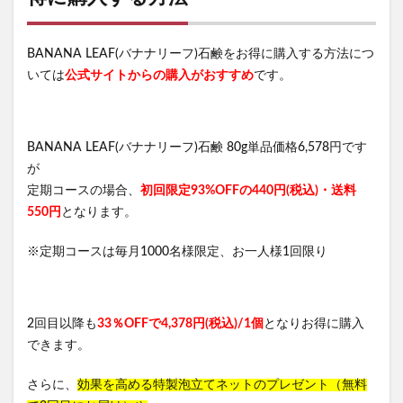
きたきたのこのこの山里
ジャムウ・ハーバルソープ
与田祐希×次世代日傘
犬猫生活デンタルふりかけ
BANANA LEAF(バナナリーフ)石鹸をお得に購入する方法につ
いては
公式サイトからの購入がおすすめ
です。
フェミッシュクリア
じゃこ丸の幻の釜揚げしらす
ボンボンドロップシールたまごっち
haru kurokamiスカルプラベンダーブレンド
BANANA LEAF(バナナリーフ)石鹸 80g単品価格6,578円です
スカルプマッサージヘアエッセンス
が
メディテクト腰ベルト
インナーブースタープラス
定期コースの場合、
初回限定93%OFFの440円(税込)・送料
550円
となります。
PLUEST(プルエスト)、カプセルインハイドロクレンズ
BiFel(ビフェル)
ルブレン
私の完全美容食
※定期コースは毎月1000名様限定、お一人様1回限り
ヒフの漢方
ナップルドリンク
美陽堂シリカ水(美陽堂 BIYOUDO ミネラルウォーター)
リアラスター
アンミオイル
ニュートラvc
2回目以降も
33％OFFで4,378円(税込)/1個
となりお得に購入
できます。
ふわ姫
スリムフェザー
無料相談
保険見直しラボ
ドクターセノビル
さらに、
効果を高める特製泡立てネットのプレゼント（無料
モグワンドッグフード
ベルシリーズ着圧レギパン