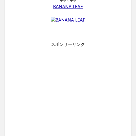
nico-nin(ニコニン)
BANANA LEAF
トメパスPmax
NIPLUX コリラックス
ゼルダの伝説
利尻ヘアカラートリートメント
ピーチラック乙字湯
Eki(えき)スキンベールプライマー
髪殿(はつとの)
LIA(リア)スカルプシャンプー
スリムアップインソール
スポンサーリンク
シーモスジェル
ミニョンスカルプヘアミスト
常備浴
KATAN Cica ダーマヒットセラム10
ディースピース美白集中パック(ディースピースフラッシュパ
ック)
フォルテカ
リカバリーデザイン腰まくら
ボンモイストセット
ノビエース(NOBIACE)
エクストラロングラッシュ
グラマラスパッツ
特徴
ハウトシールド
フルフェイスシャンプー
CICIBELLA(シシベラ)マスク
カンブリア宮殿
SILK THE RICH(シルクザリッチ)