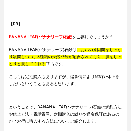
NAXLU(ナクスル)
haruシャンプー
ワンピース
薬屋のひとりごと、ウエハース
ライスビギン
【PR】
ちいかわトートバッグ
ダーマスキンピーリング
MIRANAL(ミラナル)ナチュラルパック
ポテンツァ
BANANA LEAF(バナナリーフ)石鹸
をご存じでしょうか？
クリニックフォア
たまごっちボーロ
BANANA LEAF(バナナリーフ)石鹸は
においの原因菌をしっか
ホロベルプロテクト保湿UV
NULLオールインワンミスト
り殺菌しつつ、8種類の天然成分が配合されており、肌をしっ
アイスヘッド
LOWYA(ロウヤ)
とりと潤してくれる
商品です。
フルティア ザ・セラム
Actually(アクチュアリー)
こちらは定期購入もありますが、諸事情により解約や休止を
ソフマップ
スタバ(スターバックス)
ノジマ
したいということもあると思います。
グミ
洋風
アルビオン
クリスマスケーキ
BeBe(べべ)
ジュリークフェイスオイル
ミッシーリストシルク腹巻き
ということで、BANANA LEAF(バナナリーフ)石鹸の解約方法
Mimipo(ミミポ)オンラインクリニック
や休止方法・電話番号、定期購入の縛りや返金保証はあるの
か？お得に購入する方法についてご紹介します。
明目腎気丸(めいもくじんきがん)
リリーブラウン(LILY BROWN)
財布