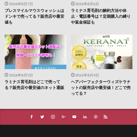
2026年8月7日
2026年8月6日
ちこり村「田舎の手づくりおせち」
ボビイブラウン
ブレスマイルマウスウォッシュは
ラミナス育毛剤の解約方法や休
ドンキで売ってる？販売店や最安
止・電話番号は？定期購入の縛り
シャネル
ED治療
b.ris(ビーリス)ラリッチスカルプ
値も
や返金保証も
ケトル
スナイデル
ペロリコドッグフードアレカット
ケンタッキークリスマス
STILIS(スタイリス)ウォーターサーバー
Levoit(レボイト)空気清浄機
ミズノ(MIZUNO)
ミスド(ミスタードーナツ)
PUNYUS(プニュズ)
2026年8月5日
2026年8月4日
くまのがっこう
マーキュリーデュオ
ハグモッチ
ラミナス育毛剤はどこで売って
ヘアパーフェクターウィズケラナ
る？販売店や最安値のネット通販
ットの販売店や最安値！どこで売
マカエンペラー
毎日愛眼ブルーベリー＆ルテイン猫用
ってる？
キヌージョヘアドライヤー
30delete(サーティーデリート)
ムテキクリアせいろ
ペロリン
CMYファンデーション
祝！たまごっち30thキャラマグネッツ
GABA納豆10000
珠肌シシオール
ケトリーム
フィジカルメンテプロ