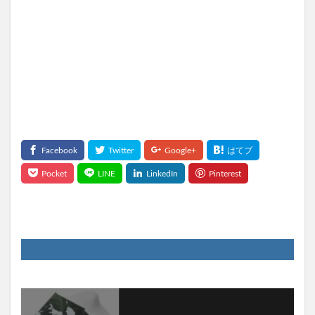
フィトリフト オールインワンジェル
NNEニードル炭酸パック
COホスピピュア
ベルタママリズム
ネムリス(nemlis)
ルルクシェルナイトブラ
坂上どうぶつ王国
スパルトT5
無塩骨取りさば
再販
ウィンゾーン(WINZONE)プロテイン
ダイソー
葡萄樹液ジェル
パイナップル豆乳ローションプレミアム
グッズ
HALENA(ハレナ)オーガニックオールインワンジェル
ハリッチプレミアムリッチプラス
ホスピピュアVIO
ママ＆ベビーケアクリーム、解約
ヴァントルテミネラルシルクファンデーション
ウルウフリー
リデン育毛剤
ハーバルラビットナチュラルゲルクリーム
ソダテル育毛剤
プレゼント
スラット酵母