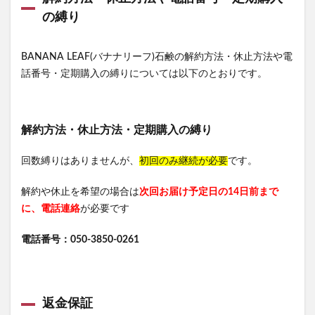
資格スクエア
白漢しろ彩セラミドリッチクリーム
の縛り
ドラゴンボール
カナデルプレミアバリアフィックス
IWONU(イウォーヌ)マットレス
コンビニ
BANANA LEAF(バナナリーフ)石鹸の解約方法・休止方法や電
魔法のタオル
ノブACアクティブトライアルセット
話番号・定期購入の縛りについては以下のとおりです。
NUOSS(ヌオス)育毛剤
ウエハース
父の日
てのりベイビーフレンズ
ガチサプ心眼(しんがん)
ハンターハンターウエハース
解約方法・休止方法・定期購入の縛り
WEEED(ウィード)ブリスジェル
フォトEPC
回数縛りはありませんが、
初回のみ継続が必要
です。
オンラインニキビ治療
備蓄米
解約や休止を希望の場合は
おひさまでつくったクレンジングオイル
次回お届け予定日の14日前まで
に、電話連絡
が必要です
イルコルポミネラルレッグスムーサー
アスハダパーフェクトクリアエッセンス
電話番号：050-3850-0261
SUHADA MIST(スハダミスト)
ビオルチアシャンプー
学マスウエハース
福袋
エトヴォス
クッピーラムネフェイスマスク
ミキハウスサマーパック
返金保証