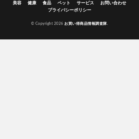
美容
健康
食品
ペット
サービス
お問い合わせ
Sinai(シナイ)
さよなら中性生活プレミアム
プライバシーポリシー
テストコアNO3
Reveオーガニック歯みがき粉
© Copyright 2026
お買い得商品情報調査隊
.
ヘアトニックグロウジェル
ヒックスミノキシジル5
健心キナーゼ
クイックフリーズクールレスキュー
検索