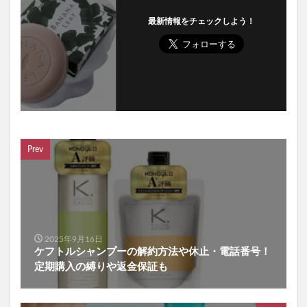
コモエースネオ
最新情報をチェックしよう！
リシリアフレルワンステップカラークリームシャンプー
刀剣乱舞
インナーパラソル16200
ピクミングミ
初雪の雫クレンジングバーム
ヴィナピエラ
プリキュアマスコット
Beaumit(ビューミット)スキンスムーススクラブジェル
NULLクレンジングリキッド
越後酵素蓬緑
Prev
ラエイシス化粧水
メリフダーマクリア
L Shot(エルショット)
コジマ
江原道
カナガン
モエマス
シンリーボーテうるおいクレンジング泡ジェル
ジョー マローン ロンドン
マナビス化粧品
フィットクリニック
メディカルダイエットGLP-1
2025年9月16日
ケフトルシャンプーの解約方法や休止・電話番号！
エペイオス(EPEIOS)
ミラオーウェン(MILA OWEN)
定期購入の縛りや返金保証も
KINUI(キヌユイ)タマヌピュアオイルセラム
クリスマスツリー
minoペットドライヤー
がん保険