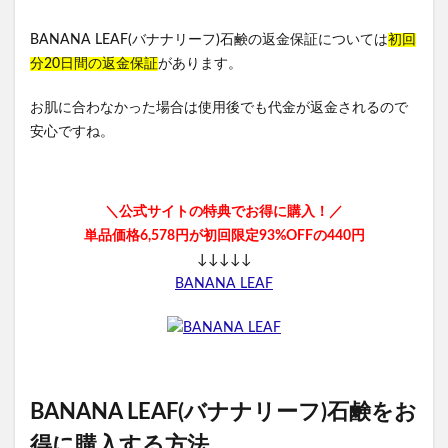
メイクアップフォーエバー
SABON(サボン)
エポホワイティア
ニールズヤードレメディーズ
BANANA LEAF(バナナリーフ)石鹸の返金保証については
初回
分20日間の返金保証
があります。
ラブブ(Labubu)
ルナルナおくすり便
P3ブースターゼリー
ラサーナ
お肌に合わなかった場合は使用後でも代金が返金されるので
フレイアイディー(FRAY I.D)
ユリカゴドッグフード
安心ですね。
トリーツファクトリー(Treats Factory)
手作り
ねこまたの実
いぶきの漢方
＼公式サイトの特典でお得に購入！／
KATAN Cica ダーマヒットセラム5
義理チョコ
単品価格6,578円が初回限定93%OFFの440円
ラクトロン錠
ナノユニバース
雛人形
↓↓↓↓↓
ミライアイ内用薬
BANANA LEAF
ホルモHORMO育毛剤(HORMOホルモプレミアムヘアグロウ
エッセンス)
ペプチドショットアンプル2X
キュアナスG
パールホワイトPROEXプラス
BANANA LEAF(バナナリーフ)石鹸をお
TaYU(タユ)ヘアケアブースターセラムBA
獺祭(だっさい)
得に購入する方法
日本山人参
bisenoヘアカラートリートメント