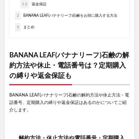
アイムケアーマジックウォッシュ(I'MCARE Magic wash)
1.2
返金保証
Re:needle(リニードル)ローション
ワッサー
2
BANANA LEAF(バナナリーフ)石鹸をお得に購入する方法
ミラーホワイトニングトゥースウォッシュ
モウダス
3
まとめ
マスターピースセラム
トリプルマグ
ドッグフード
ディアーミズ(Dear MS.)
セルノート
ミルセリンホワイト
BANANA LEAF(バナナリーフ)石鹸の解
KISSHADA(キスハダ)ハリ艶リッチクリーム
脂肪注意報
約方法や休止・電話番号は？定期購入
フローラディクス
PELTHY(ペルシー)リセットレギンス
の縛りや返金保証も
マイクロダイエット
ALLUDEM(アリュデム)ダーマリフトマスク
ととのうぐらす
ササヘルス
保険マンモス
BANANA LEAF(バナナリーフ)石鹸の解約方法や休止方法・電
話番号、定期購入の縛りや返金保証はあるのかについてご紹
スパリブ(SUPALIV)
保険コネクト
シンピスト
介します。
N organic(エヌオーガニック)
シックスチェンジ
サンリオウエハース7
イオン
歩みのゼリー
パイナップル豆乳除毛クリーム
プロセカグッズ
解約方法・休止方法や電話番号・定期購入