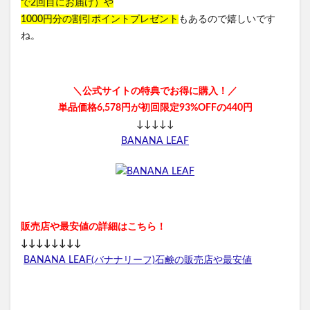
で2回目にお届け）や
1000円分の割引ポイントプレゼント
もあるので嬉しいです
養庵堂NMN9000
みそきん
ユニクロ感謝祭
ね。
RIZINウエハース2
ダンダダンラバリエーション
イスクラファージ
おさるのジョージ
パールリッチシャンプー
かんたんぬか美人
＼公式サイトの特典でお得に購入！／
アンナララティ美容液
ママ＆ベビーケアクリーム
単品価格6,578円が初回限定93%OFFの440円
リノクルファンデーション
↓↓↓↓↓
BANANA LEAF
マナラホットクレンジングゲルマッサージプラス
ミネラルボディシャインジェル
東方LostWord(ロストワード)ウエハース
プランテルEX
健康グッズ
養生薬湯(ようじょうやくとう)
販売店や最安値の詳細はこちら！
おてつたび
リシリアフレルカラーシャンプー
↓↓↓↓↓↓↓↓
シルキースムースUVカットクリーム
NexMate
BANANA LEAF(バナナリーフ)石鹸の販売店や最安値
きらりのおめぐ実
生活応援米
イルコルポミネラルバスパウダー
琉白(るはく)