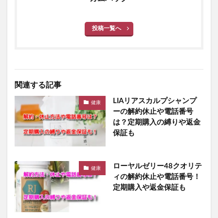
フェルササプリケーハイル
マッスルプレスタンクトップ
アラプラスゴールドEX
ホワイトール
ロコミナ
投稿一覧へ
チラコナ
リンクルリペアBB
PGブラ
ナーブルスソープ
ラフドット(laugh.)
ハックティック(HACKTICK)
クリアストロングショットアルファ
関連する記事
Waitless(ウェイトレス)プログラム
NERUS ふわとろ毛布
LIAリアスカルプシャンプ
健康
ーの解約休止や電話番号
VアップシェイパーEMS
mamaco(ママコ)
は？定期購入の縛りや返金
アスミール
くつろぎ育乳ブラ
シボラナイト2
保証も
PALERMA(パレルマ)
飯田商店
ちいかわフレンズ4
クレオズボーテ
返品
ナノポロン
セリア
ローヤルゼリー48クオリテ
健康
たまごっちユニ
ホロベルプレミアム保湿クリーム
ィの解約休止や電話番号！
メンズアイキララ
定期購入や返金保証も
ホロベルエッセンシャル保湿ウォッシュ
ミラネストゼリースティック
リンクルスポットマスク