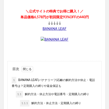
ヨラドッグフード
敬老の日
＼公式サイトの特典でお得に購入！／
Offlat(オフラット)マシュピールスクラブ
単品価格6,578円が初回限定93%OFFの440円
アースミュージック&エコロジー
ル・クルーゼ
↓↓↓↓↓
バレンタイン
DHCエクオール
BANANA LEAF
ESIENCE(エシエンス)ダーマインショット
ReD(レッド)リカバリーウェア
森永トリプルサプリ
カテキン緑茶のチカラW
ヤクルト1000(Yakult1000)
トメテルEX
ちいかわぷっくりあしーる
レインストーム
Yunth(ユンス)生VC美白美容液
目次
目泉(めせん)
ZIGEN(ジゲン)アフターシェーブローション
LULLAIR(ラルエア)ファン付きベビーカーシート
1
BANANA LEAF(バナナリーフ)石鹸の解約方法や休止・電話
番号は？定期購入の縛りや返金保証も
LCインナーボール
1.1
解約方法・休止方法や電話番号・定期購入の縛り
ROOT VANISH白髪染めカラートリートメント
サロニアフェイスカレントポインター
1.1.1
解約方法・休止方法・定期購入の縛り