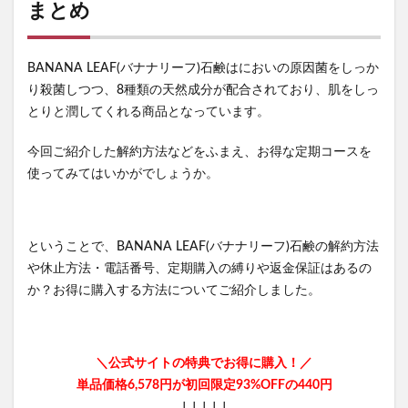
ヴァーチェマルラオイル
まとめ
ミャクミャクラバマス(EXPO2025 ミャクミャク ぷっくりラバ
マスビスケット)
BANANA LEAF(バナナリーフ)石鹸はにおいの原因菌をしっか
チャップアップシャンプー
り殺菌しつつ、8種類の天然成分が配合されており、肌をしっ
学園アイドルマスターウエハース
とりと潤してくれる商品となっています。
プルエストブラックジェリーウォッシュ
ヤマダ電機
今回ご紹介した解約方法などをふまえ、お得な定期コースを
ポール＆ジョー
NOMIPRO(飲みプロ)
クラランス
使ってみてはいかがでしょうか。
ランコム
うるおい地肌セラミド化粧水
ジョーモ(JOOMO)
おせち
ジバンシイ
おうちでクリニック
僕のAIアカデミー
ということで、BANANA LEAF(バナナリーフ)石鹸の解約方法
ジェラピケ(ジェラートピケ)
イクダム(IQDUM)
や休止方法・電話番号、定期購入の縛りや返金保証はあるの
か？お得に購入する方法についてご紹介しました。
アディダス
ジーニッシュマニキュア
ベビープラネット
成城石井
MISOVATION(ミソベーション)
職場
＼公式サイトの特典でお得に購入！／
ヒザこし健康源
楽養生
エレキリフト
単品価格6,578円が初回限定93%OFFの440円
オゾプレミアムリペア
ジェネリック製薬カンシャ(感謝)
↓↓↓↓↓