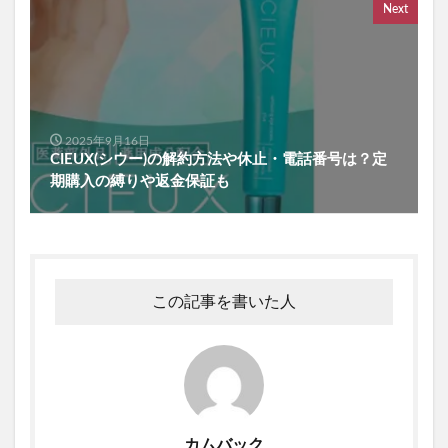
Next
グレースコンチネンタル
REVITAL GOLD(リバイタルゴールド)
黄金茶
INGNI(イング)
PLAUD NOTE(プラウドノート)
コンパクト
エディタルEX
リッドキララ(LID KIRARA)
アラジルニキビ治療薬
2025年9月16日
CIEUX(シウー)の解約方法や休止・電話番号は？定
リドマスターS
はははのは
期購入の縛りや返金保証も
ゼルダの伝説ウェポンコレクション
ブルーベリー&ルテインα
ジュニサプ
サンパラソルアスリート
アラプラス糖脂ダウン
NULLシューパウダー
紅蔘元(ホンサムウォン)
この記事を書いた人
薬用からだまるごとデオ・ソープ
ミャクミャクシール帳BOOK
ナノラル薬用ホワイト＆プロテクト
プロフレッシュオーラルリンス
アラプラスロンジェビティプレミアム5-ALA50
カムバック