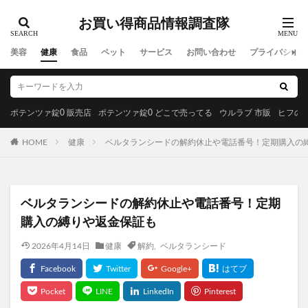
ヨラドッグフード
敬老の日
お買い得商品情報調査隊
Offlat(オフラット)マシュピールスクラブ
美容
健康
食品
ペット
サービス
お問い合わせ
プライバシーポ
アースミュージック&エコロジー
ル・クルーゼ
バレンタイン
DHCエクオール
ESIENCE(エシエンス)ダーマインショット
ポテンツァ錠0 販売店
ポテンツァ錠0 どこで売ってる
ウルラブ 市販
ヒフの漢
ReD(レッド)リカバリーウェア
森永トリプルサプリ
カテキン緑茶のチカラW
ヤクルト1000(Yakult1000)
HOME
健康
ベルタランシードの解約休止や電話番号！定期購入の
トメテルEX
ちいかわぷっくりあしーる
レインストーム
Yunth(ユンス)生VC美白美容液
ベルタランシードの解約休止や電話番号！定期
目泉(めせん)
ZIGEN(ジゲン)アフターシェーブローション
購入の縛りや返金保証も
LULLAIR(ラルエア)ファン付きベビーカーシート
LCインナーボール
2026年4月14日
健康
解約
,
ベルタランシード
ROOT VANISH白髪染めカラートリートメント
サロニアフェイスカレントポインター
アイムケアーマジックウォッシュ(I'MCARE Magic wash)