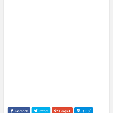
ホタルパーソナライズド
スマモニ
wicot(ウィコット)薬用スカルプセラム
プリキュア
ベルタエクリズム
健康マルシェ、コールドプレスジュース
プレミアムナイトラッピングクリーム
サンブロック保湿BB
フローラ・バス-102
MRB薬用美容液クレンジングバーム
夏用タオルケット
スラヘル
みんなの肌潤糖
プレミアムブラックシャンプー
アドバンスドブライトニングセラム
塗るプロテオグリカンリフリーラ
ルピリーナドライヤー
SUMATONA Smart Mini(スマトナスマートミニ)
Apple(アップル)
LOGIC(ロジック)化粧水
エスティローダー
マグネットつけまつげ
ととのうみすと
パトロンシャンプー