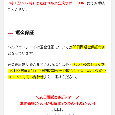
9時30分〜17時）またはベルタ公式サポートLINE
にてお手続
ミャクミャクラバマス(EXPO2025 ミャクミャク ぷっくりラバ
きください。
マスビスケット)
チャップアップシャンプー
学園アイドルマスターウエハース
返金保証
プルエストブラックジェリーウォッシュ
ヤマダ電機
ポール＆ジョー
NOMIPRO(飲みプロ)
クラランス
ベルタランシードの返金保証については
20日間返金保証付き
ランコム
うるおい地肌セラミド化粧水
となっています。
ジョーモ(JOOMO)
おせち
ジバンシイ
返金保証制度をご希望される場合は必ず
ベルタ公式ショップ
おうちでクリニック
僕のAIアカデミー
（0120-956-545）平日9時30分〜17時もしくはベルタ公式シ
ジェラピケ(ジェラートピケ)
イクダム(IQDUM)
ョップのお問い合わせ
よりご連絡ください。
アディダス
ジーニッシュマニキュア
ベビープラネット
成城石井
MISOVATION(ミソベーション)
職場
＼20日間返金保証付き！／
通常価格6,980円が初回限定57%OFFの2,980円
ヒザこし健康源
楽養生
エレキリフト
↓↓↓↓↓
オゾプレミアムリペア
ジェネリック製薬カンシャ(感謝)