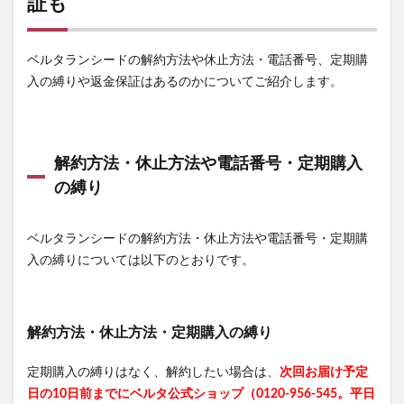
証も
養庵堂NMN9000
みそきん
ユニクロ感謝祭
RIZINウエハース2
ダンダダンラバリエーション
ベルタランシードの解約方法や休止方法・電話番号、定期購
イスクラファージ
おさるのジョージ
入の縛りや返金保証はあるのかについてご紹介します。
パールリッチシャンプー
かんたんぬか美人
アンナララティ美容液
ママ＆ベビーケアクリーム
リノクルファンデーション
解約方法・休止方法や電話番号・定期購入
マナラホットクレンジングゲルマッサージプラス
の縛り
ミネラルボディシャインジェル
ベルタランシードの解約方法・休止方法や電話番号・定期購
東方LostWord(ロストワード)ウエハース
プランテルEX
入の縛りについては以下のとおりです。
健康グッズ
養生薬湯(ようじょうやくとう)
おてつたび
リシリアフレルカラーシャンプー
シルキースムースUVカットクリーム
NexMate
解約方法・休止方法・定期購入の縛り
きらりのおめぐ実
生活応援米
定期購入の縛りはなく、解約したい場合は、
次回お届け予定
イルコルポミネラルバスパウダー
琉白(るはく)
日の10日前までにベルタ公式ショップ（0120-956-545。平日
ヴァーチェマルラオイル