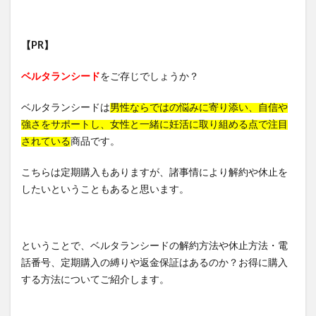
ドラゴンボール
カナデルプレミアバリアフィックス
IWONU(イウォーヌ)マットレス
コンビニ
【PR】
魔法のタオル
ノブACアクティブトライアルセット
ベルタランシード
をご存じでしょうか？
NUOSS(ヌオス)育毛剤
ウエハース
父の日
てのりベイビーフレンズ
ガチサプ心眼(しんがん)
ベルタランシードは
男性ならではの悩みに寄り添い、自信や
強さをサポートし、女性と一緒に妊活に取り組める点で注目
ハンターハンターウエハース
されている
商品です。
WEEED(ウィード)ブリスジェル
フォトEPC
オンラインニキビ治療
備蓄米
こちらは定期購入もありますが、諸事情により解約や休止を
したいということもあると思います。
おひさまでつくったクレンジングオイル
イルコルポミネラルレッグスムーサー
アスハダパーフェクトクリアエッセンス
ということで、ベルタランシードの解約方法や休止方法・電
SUHADA MIST(スハダミスト)
ビオルチアシャンプー
話番号、定期購入の縛りや返金保証はあるのか？お得に購入
学マスウエハース
福袋
エトヴォス
する方法についてご紹介します。
クッピーラムネフェイスマスク
ミキハウスサマーパック