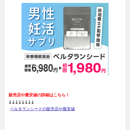
コモエースネオ
リシリアフレルワンステップカラークリームシャンプー
刀剣乱舞
インナーパラソル16200
ピクミングミ
初雪の雫クレンジングバーム
ヴィナピエラ
プリキュアマスコット
Beaumit(ビューミット)スキンスムーススクラブジェル
NULLクレンジングリキッド
越後酵素蓬緑
ラエイシス化粧水
メリフダーマクリア
L Shot(エルショット)
コジマ
江原道
カナガン
モエマス
シンリーボーテうるおいクレンジング泡ジェル
ジョー マローン ロンドン
マナビス化粧品
販売店や最安値の詳細はこちら！
フィットクリニック
メディカルダイエットGLP-1
↓↓↓↓↓↓↓↓
エペイオス(EPEIOS)
ミラオーウェン(MILA OWEN)
ベルタランシードの販売店や最安値
KINUI(キヌユイ)タマヌピュアオイルセラム
クリスマスツリー
minoペットドライヤー
がん保険