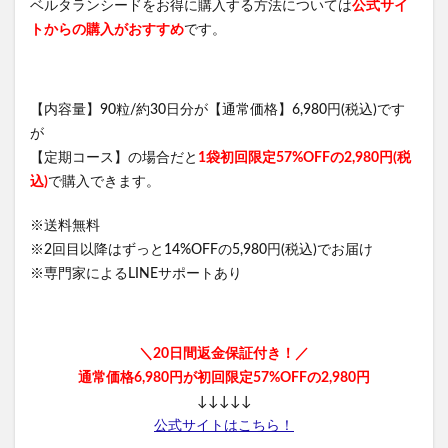
ベルタランシードをお得に購入する方法については
公式サイ
フィトリフト オールインワンジェル
トからの購入がおすすめ
です。
NNEニードル炭酸パック
COホスピピュア
ベルタママリズム
ネムリス(nemlis)
ルルクシェルナイトブラ
坂上どうぶつ王国
【内容量】90粒/約30日分が【通常価格】6,980円(税込)です
スパルトT5
無塩骨取りさば
再販
が
【定期コース】の場合だと
1袋初回限定57%OFFの2,980円(税
ウィンゾーン(WINZONE)プロテイン
ダイソー
込)
で購入できます。
葡萄樹液ジェル
パイナップル豆乳ローションプレミアム
グッズ
※送料無料
※2回目以降はずっと14%OFFの5,980円(税込)でお届け
HALENA(ハレナ)オーガニックオールインワンジェル
※専門家によるLINEサポートあり
ハリッチプレミアムリッチプラス
ホスピピュアVIO
ママ＆ベビーケアクリーム、解約
ヴァントルテミネラルシルクファンデーション
＼20日間返金保証付き！／
ウルウフリー
リデン育毛剤
通常価格6,980円が初回限定57%OFFの2,980円
ハーバルラビットナチュラルゲルクリーム
↓↓↓↓↓
公式サイトはこちら！
ソダテル育毛剤
プレゼント
スラット酵母