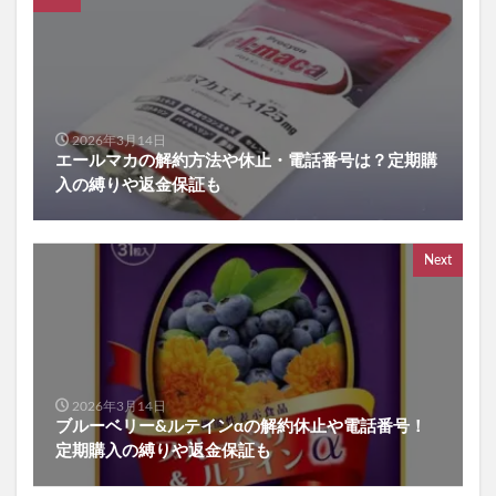
Sinai(シナイ)
さよなら中性生活プレミアム
テストコアNO3
Reveオーガニック歯みがき粉
ヘアトニックグロウジェル
ヒックスミノキシジル5
健心キナーゼ
クイックフリーズクールレスキュー
2026年3月14日
エールマカの解約方法や休止・電話番号は？定期購
検索
入の縛りや返金保証も
Next
2026年3月14日
ブルーベリー&ルテインαの解約休止や電話番号！
定期購入の縛りや返金保証も