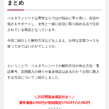
まとめ
グレースコンチネンタル
REVITAL GOLD(リバイタルゴールド)
黄金茶
ベルタランシードは男性ならではの悩みに寄り添い、自信や
INGNI(イング)
PLAUD NOTE(プラウドノート)
強さをサポートし、女性と一緒に妊活に取り組める点で注目
コンパクト
エディタルEX
されている商品となっています。
リッドキララ(LID KIRARA)
アラジルニキビ治療薬
リドマスターS
はははのは
今回ご紹介した解約方法などをふまえ、お得な定期コースを
使ってみてはいかがでしょうか。
ゼルダの伝説ウェポンコレクション
ブルーベリー&ルテインα
ジュニサプ
サンパラソルアスリート
アラプラス糖脂ダウン
ということで、ベルタランシードの解約方法や休止方法・電
NULLシューパウダー
紅蔘元(ホンサムウォン)
話番号、定期購入の縛りや返金保証はあるのか？お得に購入
薬用からだまるごとデオ・ソープ
する方法についてご紹介しました。
ミャクミャクシール帳BOOK
ナノラル薬用ホワイト＆プロテクト
＼20日間返金保証付き！／
プロフレッシュオーラルリンス
通常価格6,980円が初回限定57%OFFの2,980円
アラプラスロンジェビティプレミアム5-ALA50
↓↓↓↓↓