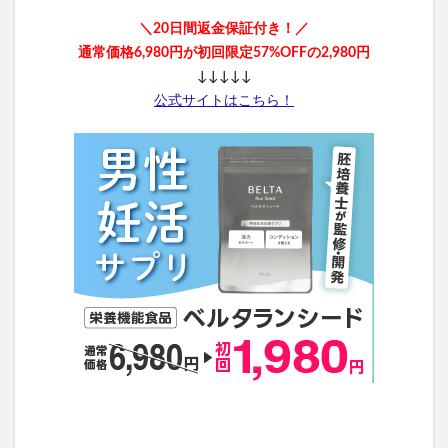
メイクアップフォーエバー
SABON(サボン)
＼20日間返金保証付き！／
エポホワイティア
ニールズヤードレメディーズ
通常価格6,980円が初回限定57%OFFの2,980円
ラブブ(Labubu)
ルナルナおくすり便
↓↓↓↓↓
P3ブースターゼリー
ラサーナ
公式サイトはこちら！
フレイアイディー(FRAY I.D)
ユリカゴドッグフード
トリーツファクトリー(Treats Factory)
手作り
ねこまたの実
いぶきの漢方
KATAN Cica ダーマヒットセラム5
義理チョコ
ラクトロン錠
ナノユニバース
雛人形
ミライアイ内用薬
ホルモHORMO育毛剤(HORMOホルモプレミアムヘアグロウ
エッセンス)
ペプチドショットアンプル2X
キュアナスG
パールホワイトPROEXプラス
TaYU(タユ)ヘアケアブースターセラムBA
獺祭(だっさい)
日本山人参
bisenoヘアカラートリートメント