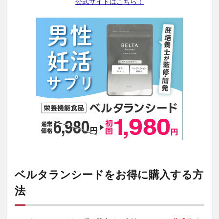
公式サイトはこちら！
nico-nin(ニコニン)
トメパスPmax
NIPLUX コリラックス
ゼルダの伝説
利尻ヘアカラートリートメント
ピーチラック乙字湯
Eki(えき)スキンベールプライマー
髪殿(はつとの)
LIA(リア)スカルプシャンプー
スリムアップインソール
シーモスジェル
ミニョンスカルプヘアミスト
常備浴
KATAN Cica ダーマヒットセラム10
ディースピース美白集中パック(ディースピースフラッシュパ
ック)
フォルテカ
リカバリーデザイン腰まくら
ボンモイストセット
ノビエース(NOBIACE)
エクストラロングラッシュ
グラマラスパッツ
特徴
ベルタランシードをお得に購入する方
ハウトシールド
フルフェイスシャンプー
法
CICIBELLA(シシベラ)マスク
カンブリア宮殿
SILK THE RICH(シルクザリッチ)