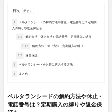
きたきたのこのこの山里
ジャムウ・ハーバルソープ
目次
与田祐希×次世代日傘
犬猫生活デンタルふりかけ
フェミッシュクリア
じゃこ丸の幻の釜揚げしらす
1
ベルタランシードの解約方法や休止・電話番号は？定期購
ボンボンドロップシールたまごっち
入の縛りや返金保証も
haru kurokamiスカルプラベンダーブレンド
1.1
解約方法・休止方法や電話番号・定期購入の縛り
スカルプマッサージヘアエッセンス
1.1.1
解約方法・休止方法・定期購入の縛り
メディテクト腰ベルト
インナーブースタープラス
1.2
返金保証
PLUEST(プルエスト)、カプセルインハイドロクレンズ
2
ベルタランシードをお得に購入する方法
BiFel(ビフェル)
ルブレン
私の完全美容食
ヒフの漢方
ナップルドリンク
3
まとめ
美陽堂シリカ水(美陽堂 BIYOUDO ミネラルウォーター)
リアラスター
アンミオイル
ニュートラvc
ベルタランシードの解約方法や休止・
ふわ姫
スリムフェザー
無料相談
保険見直しラボ
ドクターセノビル
電話番号は？定期購入の縛りや返金保
モグワンドッグフード
ベルシリーズ着圧レギパン