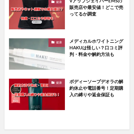
VアップシェイパーEMSの
健康
販売店や最安値！どこで売
ってるか調査
メディカルホワイトニング
健康
HAKUは怪しい？口コミ評
判・料金や解約方法も
ボディーソープデオラの解
健康
約休止や電話番号！定期購
入の縛りや返金保証も