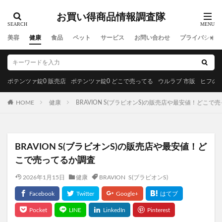
ミラネストゼリースティック
リンクルスポットマスク
お買い得商品情報調査隊
ホタルパーソナライズド
スマモニ
wicot(ウィコット)薬用スカルプセラム
プリキュア
美容
健康
食品
ペット
サービス
お問い合わせ
プライバシーポ
ベルタエクリズム
健康マルシェ、コールドプレスジュース
プレミアムナイトラッピングクリーム
ポテンツァ錠0 販売店
ポテンツァ錠0 どこで売ってる
ウルラブ 市販
ヒフの漢
サンブロック保湿BB
フローラ・バス-102
HOME
健康
BRAVION S(ブラビオンS)の販売店や最安値！どこで
MRB薬用美容液クレンジングバーム
夏用タオルケット
スラヘル
みんなの肌潤糖
プレミアムブラックシャンプー
BRAVION S(ブラビオンS)の販売店や最安値！ど
アドバンスドブライトニングセラム
こで売ってるか調査
塗るプロテオグリカンリフリーラ
ルピリーナドライヤー
2026年1月15日
健康
BRAVION S(ブラビオンS)
SUMATONA Smart Mini(スマトナスマートミニ)
Apple(アップル)
LOGIC(ロジック)化粧水
エスティローダー
マグネットつけまつげ