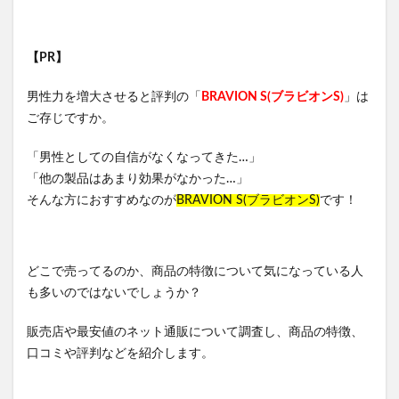
珠肌シシオール
ケトリーム
フィジカルメンテプロ
Sinai(シナイ)
さよなら中性生活プレミアム
【PR】
テストコアNO3
Reveオーガニック歯みがき粉
ヘアトニックグロウジェル
ヒックスミノキシジル5
男性力を増大させると評判の「
BRAVION S(ブラビオンS)
」は
ご存じですか。
健心キナーゼ
クイックフリーズクールレスキュー
「男性としての自信がなくなってきた…」
検索
「他の製品はあまり効果がなかった…」
そんな方におすすめなのが
BRAVION S(ブラビオンS)
です！
どこで売ってるのか、商品の特徴について気になっている人
も多いのではないでしょうか？
販売店や最安値のネット通販について調査し、商品の特徴、
口コミや評判などを紹介します。