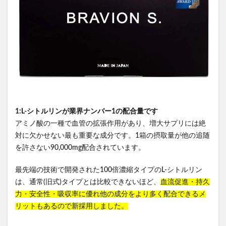
1:L-シトルリンが業界ナンバー1の配合量です
アミノ酸の一種で血管の拡張作用があり、増大サプリには絶
対に欠かせない最も重要な成分です。1箱の摂取量が他の追随
を許さない90,000mg配合されています。
最先端の技術で開発された100倍濃縮タイプのL-シトルリン
は、通常(旧式)タイプとは比較できないほど、
血流促進・持久
力・安全性・吸収率に優れ他の成分をより多く配合できるメ
リットもあるので新採用しました。