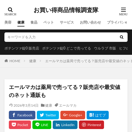
ドクターハニーシャンプー(DRハニーブラックビーモイストリ
ペアシャンプー)
お買い得商品情報調査隊
ジバンシィ
メルカリ
エムリリー優反発マットレス
美容
健康
食品
ペット
サービス
お問い合わせ
プライバシーポ
ツーピーエス脱毛器
KATAN Cicaダーマヒットセラム5
センシニティカプセルリカバリーオレンジ
WEGO(ウィゴー)
ニーナミュウ
ポテンツァ錠0 販売店
ポテンツァ錠0 どこで売ってる
ウルラブ 市販
ヒフの漢
ゴリラコスメティクス
わたしのきまりシャンプー
毎日愛眼ブルーベリー＆ルテイン犬用
HOME
健康
エールマカは薬局で売ってる？販売店や最安値のネッ
みやびのビルベリープレミアムα
セタフィルジェントルSAローション
ビオフェルミンスマート腸活サプリ
てんらい黄望皇
エールマカは薬局で売ってる？販売店や最安値
のネット通販も
HAIRSTAR(ヘアスター)イオンスターブラシ
LUCAS(ルカス)浄化スプレー
アカナキャットフード
2026年3月14日
健康
エールマカ
フェミデオ
毎日腎活 活性炭＆ウラジロガシ 猫用
ドクトルリンパ
Morning Booster(モーニングブースター)朝活サプリ