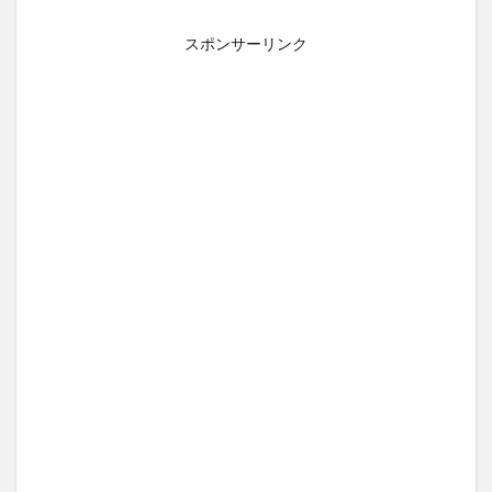
KATAN(カタン)トリュフシェイクミスト
スポンサーリンク
ラッシュアディクト
パールホワイトプロシャイン
タリーズ夏の福袋2026
moir(モアー)ボリュームアップスプレー
歯ブラシ
アズマブラシお風呂用
検索