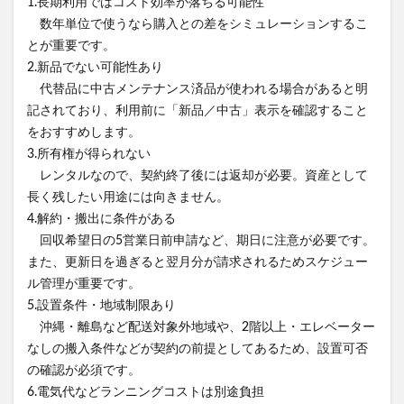
1.長期利用ではコスト効率が落ちる可能性
数年単位で使うなら購入との差をシミュレーションするこ
とが重要です。
2.新品でない可能性あり
代替品に中古メンテナンス済品が使われる場合があると明
記されており、利用前に「新品／中古」表示を確認すること
をおすすめします。
3.所有権が得られない
レンタルなので、契約終了後には返却が必要。資産として
長く残したい用途には向きません。
4.解約・搬出に条件がある
回収希望日の5営業日前申請など、期日に注意が必要です。
また、更新日を過ぎると翌月分が請求されるためスケジュー
ル管理が重要です。
5.設置条件・地域制限あり
沖縄・離島など配送対象外地域や、2階以上・エレベーター
なしの搬入条件などが契約の前提としてあるため、設置可否
の確認が必須です。
6.電気代などランニングコストは別途負担