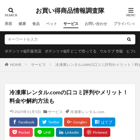
お買い得商品情報調査隊
美容
健康
食品
ペット
サービス
お問い合わせ
プライバシーポ
ポテンツァ錠0 販売店
ポテンツァ錠0 どこで売ってる
ウルラブ 市販
ヒフの漢
HOME
サービス
冷凍庫レンタル.comの口コミ評判やメリット！料
冷凍庫レンタル.comの口コミ評判やメリット！
料金や解約方法も
2025年11月5日
サービス
冷凍庫レンタル.com