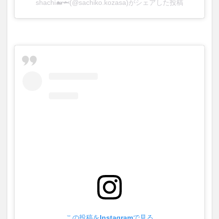
shachi🐋🦈(@sachiko.kozasa)がシェアした投稿
この投稿をInstagramで見る