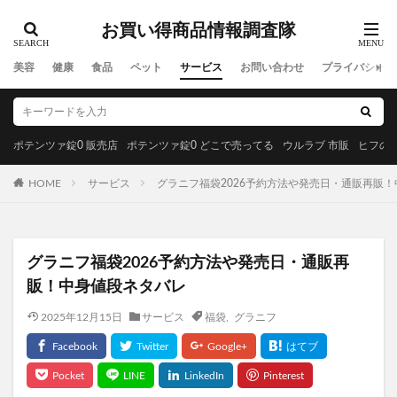
お買い得商品情報調査隊
美容
健康
食品
ペット
サービス
お問い合わせ
プライバシーポ
ポテンツァ錠0 販売店
ポテンツァ錠0 どこで売ってる
ウルラブ 市販
ヒフの漢
HOME
サービス
グラニフ福袋2026予約方法や発売日・通販再販
グラニフ福袋2026予約方法や発売日・通販再
販！中身値段ネタバレ
2025年12月15日
サービス
福袋
,
グラニフ