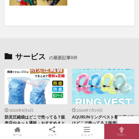
サービス
の最新記事8件
2026年8月6日
2026年7月19日
防災圧縮袋はどこで売ってる？販
AQURUNリングベスト着る浮き輪
売店やネット通販・おすすめまと
はどこで売ってる？販売店や最安
め
値も
ホーム
シェア
メニュー
TOPへ