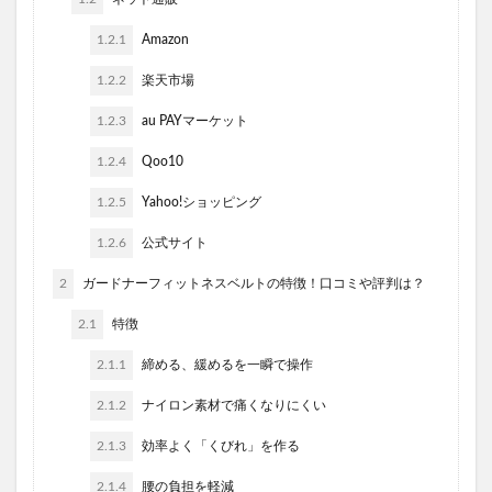
1.2.1
Amazon
1.2.2
楽天市場
1.2.3
au PAYマーケット
1.2.4
Qoo10
1.2.5
Yahoo!ショッピング
1.2.6
公式サイト
2
ガードナーフィットネスベルトの特徴！口コミや評判は？
2.1
特徴
2.1.1
締める、緩めるを一瞬で操作
2.1.2
ナイロン素材で痛くなりにくい
2.1.3
効率よく「くびれ」を作る
2.1.4
腰の負担を軽減