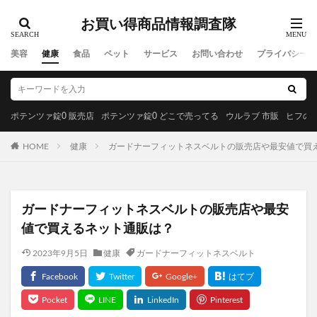
お買い得商品情報調査隊
美容
健康
食品
ペット
サービス
お問い合わせ
プライバシーポ
ポテンツァ錠0 販売店
ポテンツァ錠0 どこで売ってる
ウルラブ 市販
ヒフの漢
HOME
健康
ガードナーフィットネスベルトの販売店や最安値で買
ガードナーフィットネスベルトの販売店や最安
値で買えるネット通販は？
2023年9月5日
健康
ガードナーフィットネスベルト