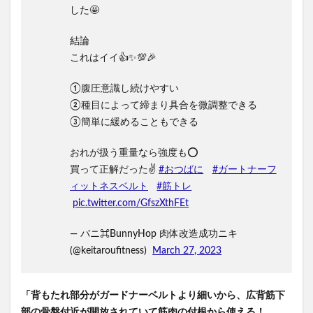
した🤩
結論
これはイイ👍✨💯🎉
①腹圧意識し続けやすい
②種目によって締まり具合を微調整できる
③簡単に緩めることもできる
おれが扱う重量なら強度も⭕️
買って正解だった✌️
#おつばに
#ガートナーフ
ィットネスベルト
#筋トレ
pic.twitter.com/GfszXthFEt
— バニ⌘BunnyHop 肉体改造成功ニキ
(@keitaroufitness)
March 27, 2023
「背もたれ部分がガードナーベルトより細いから、広背筋下
部の骨盤付近が開放されていて筋肉の付根から使える！