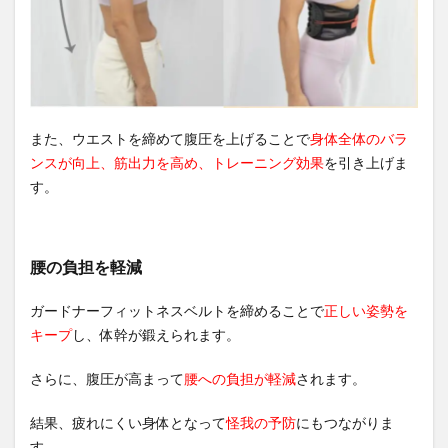
また、ウエストを締めて腹圧を上げることで
身体全体のバラ
ンスが向上、筋出力を高め、トレーニング効果
を引き上げま
す。
腰の負担を軽減
ガードナーフィットネスベルトを締めることで
正しい姿勢を
キープ
し、体幹が鍛えられます。
さらに、腹圧が高まって
腰への負担が軽減
されます。
結果、疲れにくい身体となって
怪我の予防
にもつながりま
す。