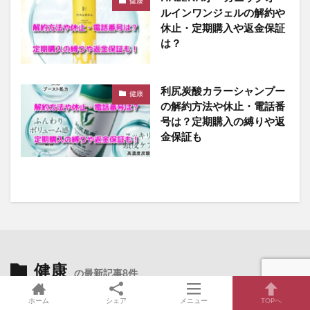
健康
ルインワンジェルの解約や
休止・定期購入や返金保証
は？
利尻炭酸カラーシャンプー
健康
の解約方法や休止・電話番
号は？定期購入の縛りや返
金保証も
健康
の最新記事8件
ホーム
シェア
メニュー
TOPへ