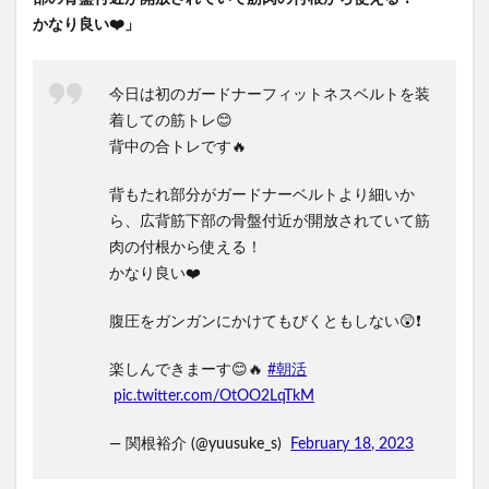
かなり良い❤️」
今日は初のガードナーフィットネスベルトを装
着しての筋トレ😊
背中の合トレです🔥
背もたれ部分がガードナーベルトより細いか
ら、広背筋下部の骨盤付近が開放されていて筋
肉の付根から使える！
かなり良い❤️
腹圧をガンガンにかけてもびくともしない😲❗️
楽しんできまーす😊🔥
#朝活
pic.twitter.com/OtOO2LqTkM
— 関根裕介 (@yuusuke_s)
February 18, 2023