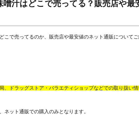
プレミアムブラックシャンプー
アドバンスドブライトニングセラム
味噌汁はどこで売ってる？販売店や最
カンリフリーラ
ルピリーナドライヤー
SUMATONA Smart Mini(ス
LOGIC(ロジック)化粧水
エスティローダー
マグネットつけまつげ
ー
ちこり村「田舎の手づくりおせち」
ボビイブラウン
シャネル
どこで売ってるのか、販売店や最安値のネット通販についてご
ラリッチスカルプ
ケトル
スナイデル
ペロリコドッグフードアレカッ
スマス
STILIS(スタイリス)ウォーターサーバー
Levoit(レボイト)空気清浄
ミスド(ミスタードーナツ)
PUNYUS(プニュズ)
くまのがっこう
マカエンペラー
毎日愛眼ブルーベリー＆ルテイン猫用
キヌージョヘアド
ティーデリート)
ムテキクリアせいろ
ペロリン
CMYファンデーション
thキャラマグネッツ
GABA納豆10000
珠肌シシオール
ケトリーム
局、ドラッグストア・バラエティショップなどでの取り扱い情
プロ
Sinai(シナイ)
さよなら中性生活プレミアム
テストコアNO3
ク歯みがき粉
ヘアトニックグロウジェル
ヒックスミノキシジル5
健
、ネット通販での購入のみとなります。
クールレスキュー
検索