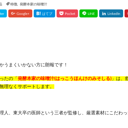
品
特徴
,
発酵本家の味噌汁
ケアブースターセラムBA
獺祭(だっさい)
日本山人参
bisenoヘア
の山里
ジャムウ・ハーバルソープ
与田祐希×次世代日傘
犬猫生活
ア
じゃこ丸の幻の釜揚げしらす
ボンボンドロップシールたまごっち
miスカルプラベンダーブレンド
スカルプマッサージヘアエッセンス
メディテ
ープラス
PLUEST(プルエスト)、カプセルインハイドロクレンズ
BiFel(
の完全美容食
ヒフの漢方
ナップルドリンク
堂 BIYOUDO ミネラルウォーター)
リアラスター
アンミオイル
かうまくいかない方に朗報です！
ムフェザー
無料相談
保険見直しラボ
ドクターセノビル
モグ
レギパン
養庵堂NMN9000
みそきん
ユニクロ感謝祭
RIZI
ったの「
発酵本家の味噌汁(はっこうほんけのみそしる)
」は、
エーション
イスクラファージ
おさるのジョージ
パールリッチシャ
無理なくサポートします。
アンナララティ美容液
ママ＆ベビーケアクリーム
リノクルファン
ンジングゲルマッサージプラス
ミネラルボディシャインジェル
(ロストワード)ウエハース
プランテルEX
健康グッズ
養生薬湯(ようじ
理人、東大卒の医師という三者が監修し、厳選素材にこだわっ
リシリアフレルカラーシャンプー
シルキースムースUVカットクリーム
N
生活応援米
イルコルポミネラルバスパウダー
琉白(るはく)