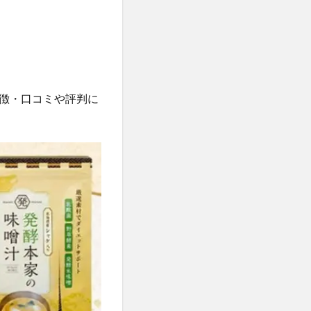
ケット)
ーウォッシュ
クリニック
徴・口コミや評判に
職場
カンシャ(感謝)
髪殿(はつとの)
ルプヘアミスト
フラッシュパック)
スシャンプー