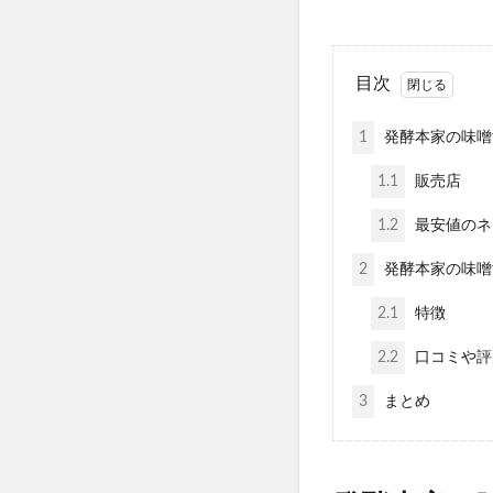
リッドキララ(LID K
ゼルダの伝説ウェ
アラプラス糖脂ダ
目次
ミャクミャクシール
アラプラスロンジェ
1
発酵本家の味噌
アラプラスゴールド
1.1
販売店
ナーブルスソープ
1.2
最安値のネ
Waitless(ウェ
アスミール
2
発酵本家の味噌
ちいかわフレンズ
2.1
特徴
ホロベルプレミア
2.2
口コミや評
ミラネストゼリー
wicot(ウィコッ
3
まとめ
健康マルシェ、コ
フローラ・バス-10