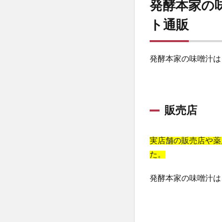
みんなの肌潤糖
発酵本家の
塗るプロテオグリ
ト通販
Apple(アップル)
パトロンシャンプ
発酵本家の味噌汁は
b.ris(ビーリス)
ケンタッキークリ
ミズノ(MIZUNO)
ハグモッチ
販売店
30delete(サー
祝！たまごっち30
実店舗の販売店や薬
フィジカルメンテ
た。
Reveオーガニッ
発酵本家の味噌汁は
クイックフリーズ