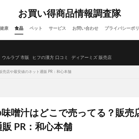
オーガニック)
シックスチェンジ
サンリオウエハース7
イオン
お買い得商品情報調査隊
除毛クリーム
プロセカグッズ
資格スクエア
白漢しろ彩セラミドリ
カナデルプレミアバリアフィックス
IWONU(イウォーヌ)マットレス
健康
食品
ペット
サービス
お問い合わせ
プライバシーポ
ノブACアクティブトライアルセット
NUOSS(ヌオス)育毛剤
ウエハー
レンズ
ガチサプ心眼(しんがん)
ハンターハンターウエハース
)ブリスジェル
フォトEPC
オンラインニキビ治療
備蓄米
ウルラブ 市販
ヒフの漢方 口コミ
ディアーミズ 販売店
たクレンジングオイル
イルコルポミネラルレッグスムーサー
売店や最安値のネット通販 PR：和心本舗
クトクリアエッセンス
SUHADA MIST(スハダミスト)
ビオルチアシャン
福袋
エトヴォス
クッピーラムネフェイスマスク
ミキハウス
ーエバー
SABON(サボン)
エポホワイティア
ニールズヤードレメデ
ルナルナおくすり便
P3ブースターゼリー
ラサーナ
フレイアイディ
ード
トリーツファクトリー(Treats Factory)
手作り
ねこまたの実
の味噌汁はどこで売ってる？販売
ダーマヒットセラム5
義理チョコ
ラクトロン錠
ナノユニバース
販 PR：和心本舗
ホルモHORMO育毛剤(HORMOホルモプレミアムヘアグロウエッセンス)
アンプル2X
キュアナスG
パールホワイトPROEXプラス