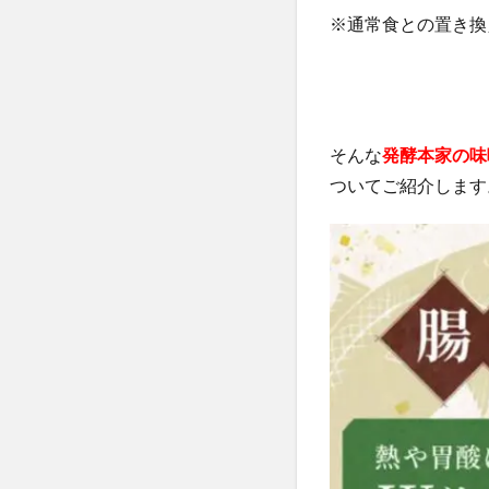
※通常食との置き換
ヴァーチェマルラ
チャップアップシ
ヤマダ電機
うるおい地肌セラ
そんな
発酵本家の味
僕のAIアカデミー
ついてご紹介します
ジーニッシュマニ
ヒザこし健康源
nico-nin(ニコニン)
利尻ヘアカラート
LIA(リア)スカル
常備浴
KAT
フォルテカ
エクストラロング
CICIBELLA(シシ