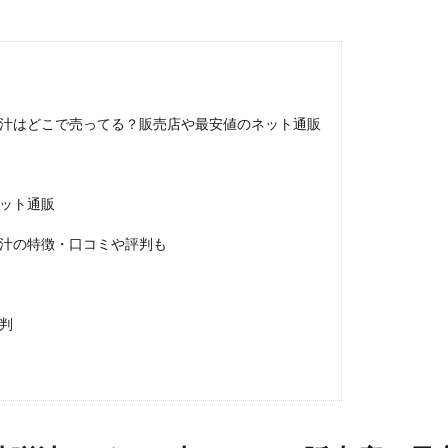
IRARA)
アラジルニキビ治療薬
リドマスターS
はははのは
ポンコレクション
ブルーベリー&ルテインα
ジュニサプ
サンパラ
ウン
NULLシューパウダー
紅蔘元(ホンサムウォン)
薬用からだまる
帳BOOK
ナノラル薬用ホワイト＆プロテクト
プロフレッシュオーラ
ビティプレミアム5-ALA50
フェルササプリケーハイル
マッスルプレス
汁はどこで売ってる？販売店や最安値のネット通販
EX
ホワイトール
ロコミナ
チラコナ
リンクルリペアBB
ラフドット(laugh.)
ハックティック(HACKTICK)
クリアストロング
ット通販
イトレス)プログラム
NERUS ふわとろ毛布
VアップシェイパーEMS
ma
くつろぎ育乳ブラ
シボラナイト2
PALERMA(パレルマ)
飯田商店
汁の特徴・口コミや評判も
4
クレオズボーテ
返品
ナノポロン
セリア
たまごっち
ム保湿クリーム
メンズアイキララ
ホロベルエッセンシャル保湿ウォッ
判
スティック
リンクルスポットマスク
ホタルパーソナライズド
スマ
ト)薬用スカルプセラム
プリキュア
ベルタエクリズム
ールドプレスジュース
プレミアムナイトラッピングクリーム
サンブロッ
2
MRB薬用美容液クレンジングバーム
夏用タオルケット
スラヘ