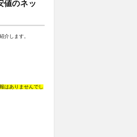
安値のネッ
マトナスマートミニ)
ととのうみすと
ED治療
紹介します。
ト
機
マーキュリーデュオ
ライヤー
報はありませんでし
心キナーゼ