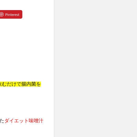
カラートリートメント
デンタルふりかけ
クト腰ベルト
ビフェル)
ニュートラvc
ワンドッグフード
Nウエハース2
飲むだけで腸内菌を
ンプー
デーション
ょうやくとう)
た
ダイエット味噌汁
exMate