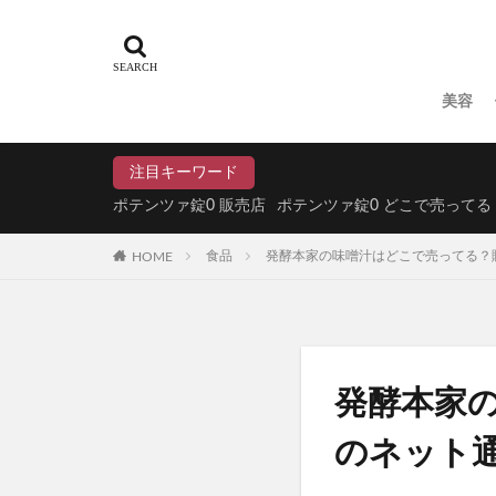
N organic(エヌ
パイナップル豆乳
ドラゴンボール
美容
魔法のタオル
てのりベイビーフ
注目キーワード
WEEED(ウィード
ポテンツァ錠0 販売店
ポテンツァ錠0 どこで売ってる
おひさまでつくっ
HOME
食品
発酵本家の味噌汁はどこで売ってる？販
アスハダパーフェ
学マスウエハース
メイクアップフォ
ラブブ(Labubu)
ユリカゴドッグフ
発酵本家
KATAN Cica 
のネット通
ミライアイ内用薬
ペプチドショット