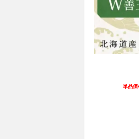
フィトリフト オ
ネムリス(nemlis)
ウィンゾーン(WIN
グッズ
HA
ホスピピュアVIO
ウルウフリー
スラット酵母
インナーパラソル16
プリキュアマスコ
越後酵素蓬緑
単品価格
カナガン
モ
マナビス化粧品
ミラオーウェン(MIL
minoペットドラ
黄金茶
INGN