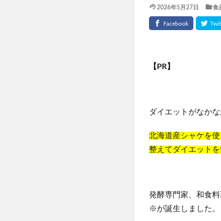
2026年5月27日
食
TaYU(タユ)ヘア
きたきたのこのこ
フェミッシュクリ
haru kuroka
【PR】
インナーブースタ
ルブレン
私
美陽堂シリカ水(美陽
ダイエットがなかな
ふわ姫
スリ
ベルシリーズ着圧
北海道産シャケを使
ダンダダンラバリ
整えてダイエットを
かんたんぬか美人
マナラホットクレ
東方LostWord
発酵専門家、和食料
おてつたび
※が誕生しました。
きらりのおめぐ実