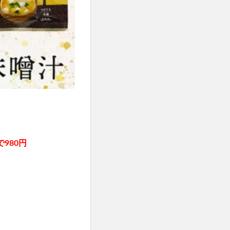
タママリズム
骨取りさば
再販
ーションプレミアム
ラス
ーション
剤
プレゼント
刀剣乱舞
ンジングリキッド
ジマ
江原道
で980円
ロンドン
)
ー
タルゴールド)
X