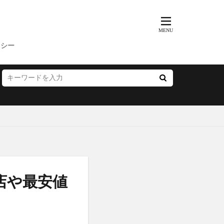
歩みのゼリー
ッチクリーム
コンビニ
リシー
ス
父の日
プー
サマーパック
ィーズ
ー(FRAY I.D)
いぶきの漢方
店や最安値
雛人形