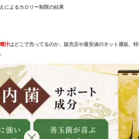
えによるカロリー制限の結果
オイル
ミャクミャクラバマス(EXPO2025 ミャクミャク ぷっくりラバマスビス
ャンプー
学園アイドルマスターウエハース
プルエストブラックジェリ
ポール＆ジョー
NOMIPRO(飲みプロ)
クラランス
ランコム
ミド化粧水
ジョーモ(JOOMO)
おせち
ジバンシイ
おうちで
噌汁
はどこで売ってるのか、販売店や最安値のネット通販、特
ジェラピケ(ジェラートピケ)
イクダム(IQDUM)
アディダス
。
キュア
ベビープラネット
成城石井
MISOVATION(ミソベーション)
楽養生
エレキリフト
オゾプレミアムリペア
ジェネリック製薬
トメパスPmax
NIPLUX コリラックス
ゼルダの伝説
リートメント
ピーチラック乙字湯
Eki(えき)スキンベールプライマー
プシャンプー
スリムアップインソール
シーモスジェル
ミニョンスカ
AN Cica ダーマヒットセラム10
ディースピース美白集中パック(ディースピース
リカバリーデザイン腰まくら
ボンモイストセット
ノビエース(NOBIACE)
ラッシュ
グラマラスパッツ
特徴
ハウトシールド
フルフェイ
ベラ)マスク
カンブリア宮殿
SILK THE RICH(シルクザリッチ)