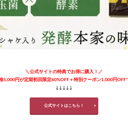
ールインワンジェル
NNEニードル炭酸パック
COホスピピュア
ベル
ルルクシェルナイトブラ
坂上どうぶつ王国
スパルトT5
無塩
ZONE)プロテイン
ダイソー
葡萄樹液ジェル
パイナップル豆乳ロ
LENA(ハレナ)オーガニックオールインワンジェル
ハリッチプレミアムリッチプ
ママ＆ベビーケアクリーム、解約
ヴァントルテミネラルシルクファンデ
リデン育毛剤
ハーバルラビットナチュラルゲルクリーム
ソダテル育毛
コモエースネオ
リシリアフレルワンステップカラークリームシャンプー
200
ピクミングミ
初雪の雫クレンジングバーム
ヴィナピエラ
ット
Beaumit(ビューミット)スキンスムーススクラブジェル
NULLクレ
＼公式サイトの特典でお得に購入！／
ラエイシス化粧水
メリフダーマクリア
L Shot(エルショット)
コ
5,000円が定期初回限定60%OFF＋特別クーポン1,000円OFF
エマス
シンリーボーテうるおいクレンジング泡ジェル
ジョー マローン 
↓↓↓↓↓
フィットクリニック
メディカルダイエットGLP-1
エペイオス(EPEIOS
A OWEN)
KINUI(キヌユイ)タマヌピュアオイルセラム
クリスマスツリ
公式サイトはこちら！
イヤー
がん保険
グレースコンチネンタル
REVITAL GOLD(リバイ
I(イング)
PLAUD NOTE(プラウドノート)
コンパクト
エディタルE