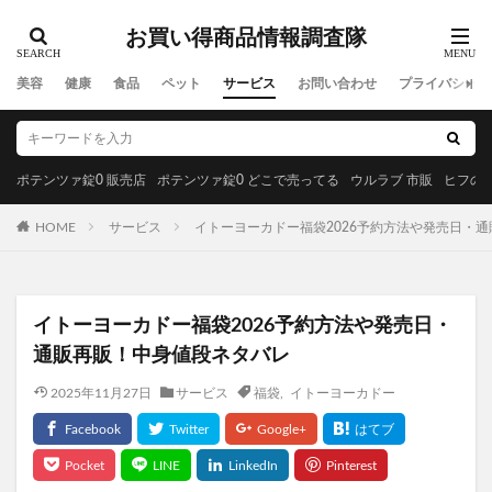
お買い得商品情報調査隊
美容
健康
食品
ペット
サービス
お問い合わせ
プライバシーポ
ポテンツァ錠0 販売店
ポテンツァ錠0 どこで売ってる
ウルラブ 市販
ヒフの漢
HOME
サービス
イトーヨーカドー福袋2026予約方法や発売日・
イトーヨーカドー福袋2026予約方法や発売日・
通販再販！中身値段ネタバレ
2025年11月27日
サービス
福袋
,
イトーヨーカドー