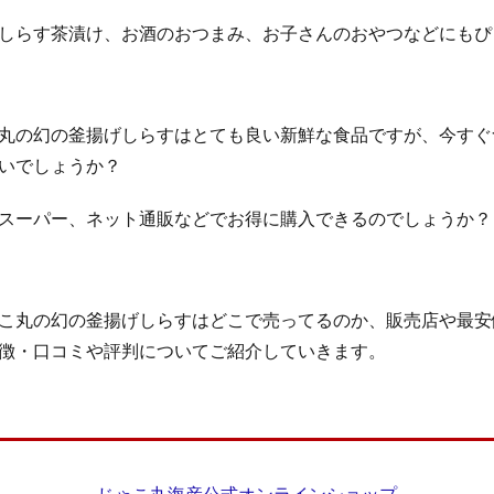
ールインワンジェル
NNEニードル炭酸パック
COホスピピュア
ベル
しらす茶漬け、お酒のおつまみ、お子さんのおやつなどにもぴ
ルルクシェルナイトブラ
坂上どうぶつ王国
スパルトT5
無塩
ZONE)プロテイン
ダイソー
葡萄樹液ジェル
パイナップル豆乳ロ
LENA(ハレナ)オーガニックオールインワンジェル
ハリッチプレミアムリッチプ
ママ＆ベビーケアクリーム、解約
ヴァントルテミネラルシルクファンデ
丸の幻の釜揚げしらすはとても良い新鮮な食品ですが、今すぐ
いでしょうか？
リデン育毛剤
ハーバルラビットナチュラルゲルクリーム
ソダテル育毛
コモエースネオ
リシリアフレルワンステップカラークリームシャンプー
スーパー、ネット通販などでお得に購入できるのでしょうか？
200
ピクミングミ
初雪の雫クレンジングバーム
ヴィナピエラ
ット
Beaumit(ビューミット)スキンスムーススクラブジェル
NULLクレ
ラエイシス化粧水
メリフダーマクリア
L Shot(エルショット)
コ
こ丸の幻の釜揚げしらすはどこで売ってるのか、販売店や最安
エマス
シンリーボーテうるおいクレンジング泡ジェル
ジョー マローン 
徴・口コミや評判についてご紹介していきます。
フィットクリニック
メディカルダイエットGLP-1
エペイオス(EPEIOS
A OWEN)
KINUI(キヌユイ)タマヌピュアオイルセラム
クリスマスツリ
イヤー
がん保険
グレースコンチネンタル
REVITAL GOLD(リバイ
I(イング)
PLAUD NOTE(プラウドノート)
コンパクト
エディタルE