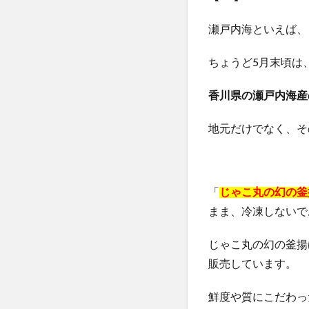
ヴァーチェマルラ
瀬戸内海といえば、
チャップアップシ
ヤマダ電機
ちょうど5月末頃は
うるおい地肌セラ
香川県の瀬戸内海産
僕のAIアカデミー
ジーニッシュマニ
地元だけでなく、そ
ヒザこし健康源
nico-nin(ニコニン)
利尻ヘアカラート
「
じゃこ丸の幻の釜
LIA(リア)スカル
まま、冷凍しないで
常備浴
KAT
じゃこ丸の幻の釜揚
フォルテカ
販売しています。
エクストラロング
CICIBELLA(シシ
鮮度や質にこだわっ