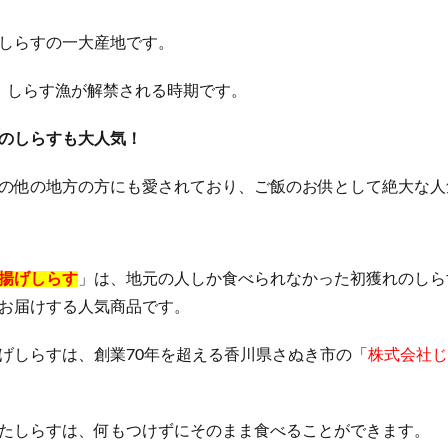
オイル
ミャクミャクラバマス(EXPO2025 ミャクミャク ぷっくりラバマスビス
しらすの一大産地です。
ャンプー
学園アイドルマスターウエハース
プルエストブラックジェリ
ポール＆ジョー
NOMIPRO(飲みプロ)
クラランス
ランコム
、しらす漁が解禁される時期です。
ミド化粧水
ジョーモ(JOOMO)
おせち
ジバンシイ
おうちで
のしらすも大人気！
ジェラピケ(ジェラートピケ)
イクダム(IQDUM)
アディダス
キュア
ベビープラネット
成城石井
MISOVATION(ミソベーション)
の他の地方の方にも愛されており、ご飯のお供として絶大な人
楽養生
エレキリフト
オゾプレミアムリペア
ジェネリック製薬
トメパスPmax
NIPLUX コリラックス
ゼルダの伝説
リートメント
ピーチラック乙字湯
Eki(えき)スキンベールプライマー
揚げしらす
」は、地元の人しか食べられなかった初獲れのしら
プシャンプー
スリムアップインソール
シーモスジェル
ミニョンスカ
お届けする人気商品です。
AN Cica ダーマヒットセラム10
ディースピース美白集中パック(ディースピース
げしらすは、創業70年を超える香川県さぬき市の「
株式会社じ
リカバリーデザイン腰まくら
ボンモイストセット
ノビエース(NOBIACE)
ラッシュ
グラマラスパッツ
特徴
ハウトシールド
フルフェイ
ベラ)マスク
カンブリア宮殿
SILK THE RICH(シルクザリッチ)
たしらすは、何もつけずにそのまま食べることができます。