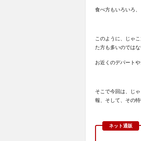
フィトリフト オ
食べ方もいろいろ、
ネムリス(nemlis)
ウィンゾーン(WIN
グッズ
HA
ホスピピュアVIO
このように、じゃこ
た方も多いのではな
ウルウフリー
スラット酵母
お近くのデパートや
インナーパラソル16
プリキュアマスコ
越後酵素蓬緑
そこで今回は、じゃ
カナガン
モ
報、そして、その特
マナビス化粧品
ミラオーウェン(MIL
minoペットドラ
黄金茶
INGN