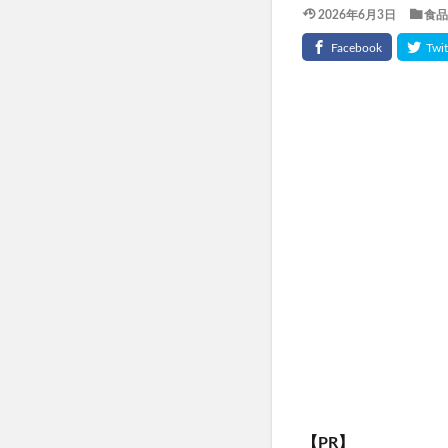
2026年6月3日
食品
TaYU(タユ)ヘア
きたきたのこのこ
フェミッシュクリ
haru kuroka
インナーブースタ
ルブレン
私
美陽堂シリカ水(美陽
ふわ姫
スリ
ベルシリーズ着圧
ダンダダンラバリ
かんたんぬか美人
マナラホットクレ
東方LostWord
おてつたび
【PR】
きらりのおめぐ実