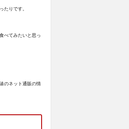
タママリズム
ったりです。
骨取りさば
再販
ーションプレミアム
ラス
ーション
食べてみたいと思っ
剤
プレゼント
刀剣乱舞
ンジングリキッド
ジマ
江原道
値のネット通販の情
ロンドン
)
ー
タルゴールド)
X