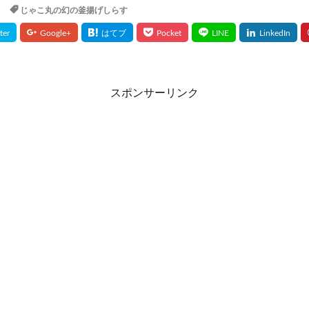
じゃこ丸の幻の釜揚げしらす
ケアブースターセラムBA
獺祭(だっさい)
日本山人参
bisenoヘア
の山里
ジャムウ・ハーバルソープ
与田祐希×次世代日傘
犬猫生活
ア
じゃこ丸の幻の釜揚げしらす
ボンボンドロップシールたまごっち
miスカルプラベンダーブレンド
スカルプマッサージヘアエッセンス
メディテ
スポンサーリンク
ープラス
PLUEST(プルエスト)、カプセルインハイドロクレンズ
BiFel(
の完全美容食
ヒフの漢方
ナップルドリンク
堂 BIYOUDO ミネラルウォーター)
リアラスター
アンミオイル
ムフェザー
無料相談
保険見直しラボ
ドクターセノビル
モグ
レギパン
養庵堂NMN9000
みそきん
ユニクロ感謝祭
RIZI
エーション
イスクラファージ
おさるのジョージ
パールリッチシャ
アンナララティ美容液
ママ＆ベビーケアクリーム
リノクルファン
ンジングゲルマッサージプラス
ミネラルボディシャインジェル
(ロストワード)ウエハース
プランテルEX
健康グッズ
養生薬湯(ようじ
リシリアフレルカラーシャンプー
シルキースムースUVカットクリーム
N
生活応援米
イルコルポミネラルバスパウダー
琉白(るはく)