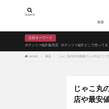
N organic(エヌ
パイナップル豆乳
ドラゴンボール
美容
魔法のタオル
てのりベイビーフ
注目キーワード
WEEED(ウィード
ポテンツァ錠0 販売店
ポテンツァ錠0 どこで売ってる
おひさまでつくっ
HOME
食品
じゃこ丸の幻の釜揚げしらすはどこで
アスハダパーフェ
学マスウエハース
メイクアップフォ
ラブブ(Labubu)
ユリカゴドッグフ
じゃこ丸
KATAN Cica 
店や最安
ミライアイ内用薬
ペプチドショット