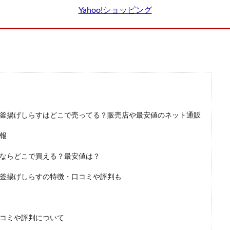
プレミアムブラックシャンプー
アドバンスドブライトニングセラム
Yahoo!ショッピング
カンリフリーラ
ルピリーナドライヤー
SUMATONA Smart Mini(ス
LOGIC(ロジック)化粧水
エスティローダー
マグネットつけまつげ
ー
ちこり村「田舎の手づくりおせち」
ボビイブラウン
シャネル
ラリッチスカルプ
ケトル
スナイデル
ペロリコドッグフードアレカッ
スマス
STILIS(スタイリス)ウォーターサーバー
Levoit(レボイト)空気清浄
ミスド(ミスタードーナツ)
PUNYUS(プニュズ)
くまのがっこう
マカエンペラー
毎日愛眼ブルーベリー＆ルテイン猫用
キヌージョヘアド
釜揚げしらすはどこで売ってる？販売店や最安値のネット通販
ティーデリート)
ムテキクリアせいろ
ペロリン
CMYファンデーション
報
thキャラマグネッツ
GABA納豆10000
珠肌シシオール
ケトリーム
プロ
ならどこで買える？最安値は？
Sinai(シナイ)
さよなら中性生活プレミアム
テストコアNO3
ク歯みがき粉
ヘアトニックグロウジェル
ヒックスミノキシジル5
健
釜揚げしらすの特徴・口コミや評判も
クールレスキュー
検索
コミや評判について