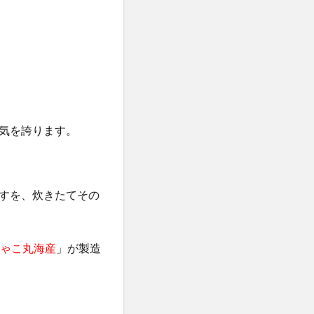
ケット)
ーウォッシュ
クリニック
職場
気を誇ります。
カンシャ(感謝)
髪殿(はつとの)
すを、炊きたてその
ルプヘアミスト
フラッシュパック)
ゃこ丸海産
」が製造
スシャンプー