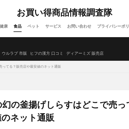
オーガニック)
シックスチェンジ
サンリオウエハース7
イオン
お買い得商品情報調査隊
除毛クリーム
プロセカグッズ
資格スクエア
白漢しろ彩セラミドリ
カナデルプレミアバリアフィックス
IWONU(イウォーヌ)マットレス
健康
食品
ペット
サービス
お問い合わせ
プライバシーポ
ノブACアクティブトライアルセット
NUOSS(ヌオス)育毛剤
ウエハー
レンズ
ガチサプ心眼(しんがん)
ハンターハンターウエハース
)ブリスジェル
フォトEPC
オンラインニキビ治療
備蓄米
ウルラブ 市販
ヒフの漢方 口コミ
ディアーミズ 販売店
たクレンジングオイル
イルコルポミネラルレッグスムーサー
売ってる？販売店や最安値のネット通販
クトクリアエッセンス
SUHADA MIST(スハダミスト)
ビオルチアシャン
福袋
エトヴォス
クッピーラムネフェイスマスク
ミキハウス
ーエバー
SABON(サボン)
エポホワイティア
ニールズヤードレメデ
ルナルナおくすり便
P3ブースターゼリー
ラサーナ
フレイアイディ
ード
トリーツファクトリー(Treats Factory)
手作り
ねこまたの実
の幻の釜揚げしらすはどこで売っ
ダーマヒットセラム5
義理チョコ
ラクトロン錠
ナノユニバース
値のネット通販
ホルモHORMO育毛剤(HORMOホルモプレミアムヘアグロウエッセンス)
アンプル2X
キュアナスG
パールホワイトPROEXプラス