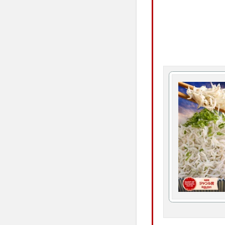
リッドキララ(LID K
ゼルダの伝説ウェ
アラプラス糖脂ダ
ミャクミャクシール
アラプラスロンジェ
アラプラスゴールド
ナーブルスソープ
Waitless(ウェ
アスミール
ちいかわフレンズ
ホロベルプレミア
ミラネストゼリー
wicot(ウィコッ
健康マルシェ、コ
フローラ・バス-10