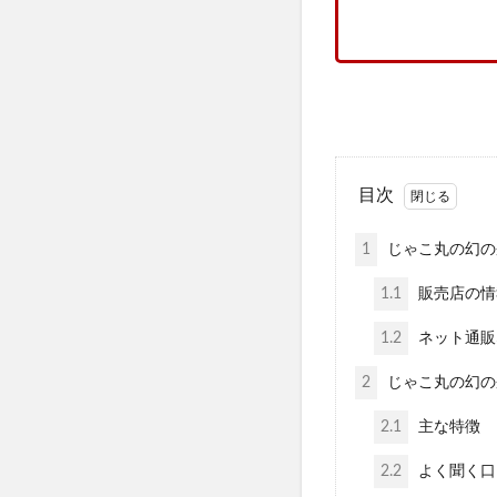
みんなの肌潤糖
塗るプロテオグリ
Apple(アップル)
パトロンシャンプ
b.ris(ビーリス)
ケンタッキークリ
目次
ミズノ(MIZUNO)
ハグモッチ
1
じゃこ丸の幻の
30delete(サー
1.1
販売店の情
祝！たまごっち30
1.2
フィジカルメンテ
ネット通販
Reveオーガニッ
2
じゃこ丸の幻の
クイックフリーズ
2.1
主な特徴
2.2
よく聞く口