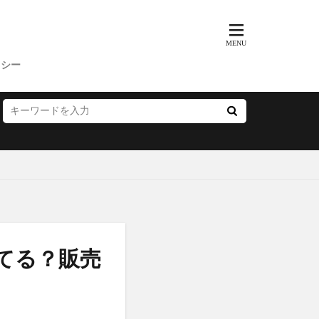
歩みのゼリー
ッチクリーム
コンビニ
リシー
ス
父の日
プー
サマーパック
ィーズ
ー(FRAY I.D)
いぶきの漢方
てる？販売
雛人形