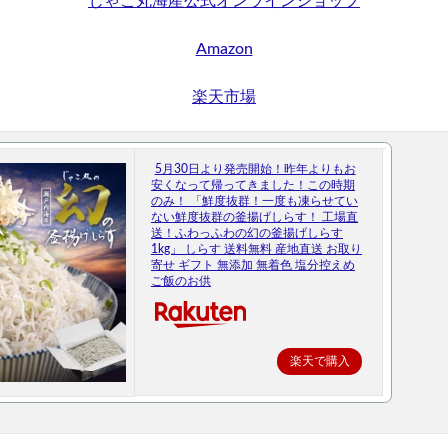
じゃこ丸海産公式オンラインショップ
IRARA)
アラジルニキビ治療薬
リドマスターS
はははのは
ポンコレクション
ブルーベリー&ルテインα
ジュニサプ
サンパラ
Amazon
ウン
NULLシューパウダー
紅蔘元(ホンサムウォン)
薬用からだまる
帳BOOK
ナノラル薬用ホワイト＆プロテクト
プロフレッシュオーラ
楽天市場
ビティプレミアム5-ALA50
フェルササプリケーハイル
マッスルプレス
EX
ホワイトール
ロコミナ
チラコナ
リンクルリペアBB
5月30日より発売開始！昨年よりもお
ラフドット(laugh.)
ハックティック(HACKTICK)
クリアストロング
安くなって帰ってきました！この時期
のみ！ 「鮮度抜群！一度も凍らせてい
イトレス)プログラム
NERUS ふわとろ毛布
VアップシェイパーEMS
ma
ない鮮度抜群の釜揚げしらす！ 工場直
送！ふわっふわの幻の釜揚げしらす
くつろぎ育乳ブラ
シボラナイト2
PALERMA(パレルマ)
飯田商店
1kg」 しらす 送料無料 産地直送 お取り
寄せ ギフト 無添加 無着色 塩分控えめ
4
クレオズボーテ
返品
ナノポロン
セリア
たまごっち
ご飯のお供
ム保湿クリーム
メンズアイキララ
ホロベルエッセンシャル保湿ウォッ
スティック
リンクルスポットマスク
ホタルパーソナライズド
スマ
楽天で購入
ト)薬用スカルプセラム
プリキュア
ベルタエクリズム
ールドプレスジュース
プレミアムナイトラッピングクリーム
サンブロッ
2
MRB薬用美容液クレンジングバーム
夏用タオルケット
スラヘ