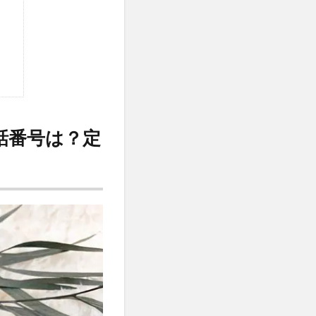
マトナスマートミニ)
ととのうみすと
ED治療
ト
機
マーキュリーデュオ
話番号は？定
ライヤー
心キナーゼ