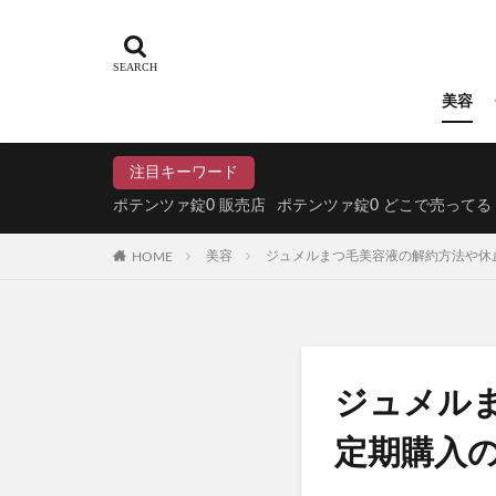
N organic(エヌ
パイナップル豆乳
ドラゴンボール
美容
魔法のタオル
てのりベイビーフ
注目キーワード
WEEED(ウィード
ポテンツァ錠0 販売店
ポテンツァ錠0 どこで売ってる
おひさまでつくっ
HOME
美容
ジュメルまつ毛美容液の解約方法や休
アスハダパーフェ
学マスウエハース
メイクアップフォ
ラブブ(Labubu)
ユリカゴドッグフ
ジュメル
KATAN Cica 
定期購入
ミライアイ内用薬
ペプチドショット