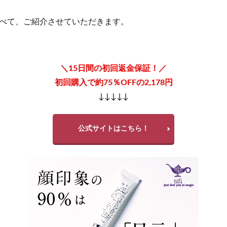
ールインワンジェル
NNEニードル炭酸パック
COホスピピュア
ベル
ルルクシェルナイトブラ
坂上どうぶつ王国
スパルトT5
無塩
べて、ご紹介させていただきます。
ZONE)プロテイン
ダイソー
葡萄樹液ジェル
パイナップル豆乳ロ
LENA(ハレナ)オーガニックオールインワンジェル
ハリッチプレミアムリッチプ
ママ＆ベビーケアクリーム、解約
ヴァントルテミネラルシルクファンデ
＼15日間の初回返金保証！／
リデン育毛剤
ハーバルラビットナチュラルゲルクリーム
ソダテル育毛
初回購入で約75％OFFの2,178円
コモエースネオ
リシリアフレルワンステップカラークリームシャンプー
↓↓↓↓↓
200
ピクミングミ
初雪の雫クレンジングバーム
ヴィナピエラ
ット
Beaumit(ビューミット)スキンスムーススクラブジェル
NULLクレ
公式サイトはこちら！
ラエイシス化粧水
メリフダーマクリア
L Shot(エルショット)
コ
エマス
シンリーボーテうるおいクレンジング泡ジェル
ジョー マローン 
フィットクリニック
メディカルダイエットGLP-1
エペイオス(EPEIOS
A OWEN)
KINUI(キヌユイ)タマヌピュアオイルセラム
クリスマスツリ
イヤー
がん保険
グレースコンチネンタル
REVITAL GOLD(リバイ
I(イング)
PLAUD NOTE(プラウドノート)
コンパクト
エディタルE