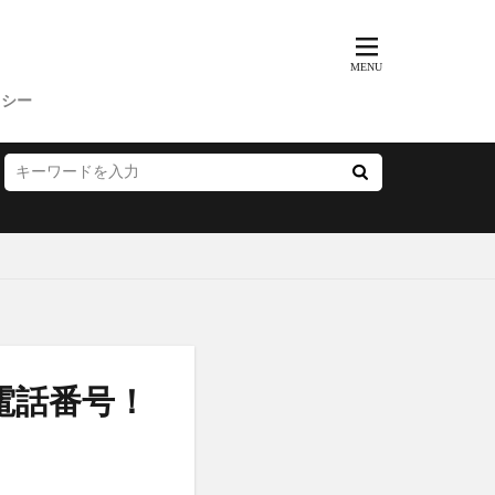
歩みのゼリー
ッチクリーム
コンビニ
リシー
ス
父の日
プー
サマーパック
ィーズ
ー(FRAY I.D)
いぶきの漢方
電話番号！
雛人形