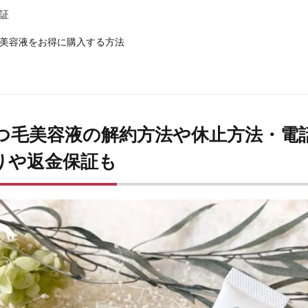
プレミアムブラックシャンプー
アドバンスドブライトニングセラム
証
カンリフリーラ
ルピリーナドライヤー
SUMATONA Smart Mini(ス
美容液をお得に購入する方法
LOGIC(ロジック)化粧水
エスティローダー
マグネットつけまつげ
ー
ちこり村「田舎の手づくりおせち」
ボビイブラウン
シャネル
ラリッチスカルプ
ケトル
スナイデル
ペロリコドッグフードアレカッ
スマス
STILIS(スタイリス)ウォーターサーバー
Levoit(レボイト)空気清浄
ミスド(ミスタードーナツ)
PUNYUS(プニュズ)
くまのがっこう
つ毛美容液の解約方法や休止方法・電
マカエンペラー
毎日愛眼ブルーベリー＆ルテイン猫用
キヌージョヘアド
りや返金保証も
ティーデリート)
ムテキクリアせいろ
ペロリン
CMYファンデーション
thキャラマグネッツ
GABA納豆10000
珠肌シシオール
ケトリーム
プロ
Sinai(シナイ)
さよなら中性生活プレミアム
テストコアNO3
ク歯みがき粉
ヘアトニックグロウジェル
ヒックスミノキシジル5
健
クールレスキュー
検索