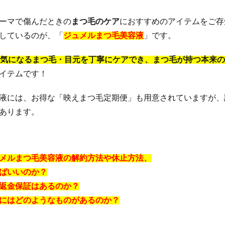
オイル
ミャクミャクラバマス(EXPO2025 ミャクミャク ぷっくりラバマスビス
ーマで傷んだときの
まつ毛のケア
におすすめのアイテムをご存
ャンプー
学園アイドルマスターウエハース
プルエストブラックジェリ
しているのが、「
ジュメルまつ毛美容液
」です。
ポール＆ジョー
NOMIPRO(飲みプロ)
クラランス
ランコム
！気になるまつ毛・目元を丁寧にケアでき、まつ毛が持つ本来
ミド化粧水
ジョーモ(JOOMO)
おせち
ジバンシイ
おうちで
イテムです！
ジェラピケ(ジェラートピケ)
イクダム(IQDUM)
アディダス
キュア
ベビープラネット
成城石井
MISOVATION(ミソベーション)
液には、お得な「映えまつ毛定期便」も用意されていますが、
楽養生
エレキリフト
オゾプレミアムリペア
ジェネリック製薬
あります。
トメパスPmax
NIPLUX コリラックス
ゼルダの伝説
リートメント
ピーチラック乙字湯
Eki(えき)スキンベールプライマー
プシャンプー
スリムアップインソール
シーモスジェル
ミニョンスカ
メルまつ毛美容液の解約方法や休止方法、
AN Cica ダーマヒットセラム10
ディースピース美白集中パック(ディースピース
ばいいのか？
リカバリーデザイン腰まくら
ボンモイストセット
ノビエース(NOBIACE)
返金保証はあるのか？
ラッシュ
グラマラスパッツ
特徴
ハウトシールド
フルフェイ
にはどのようなものがあるのか？
ベラ)マスク
カンブリア宮殿
SILK THE RICH(シルクザリッチ)