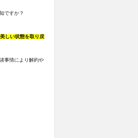
ケット)
知ですか？
ーウォッシュ
の美しい状態を取り戻
クリニック
職場
諸事情により解約や
カンシャ(感謝)
髪殿(はつとの)
ルプヘアミスト
フラッシュパック)
スシャンプー