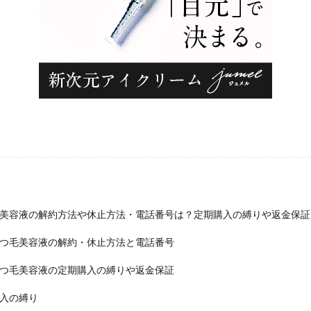
IRARA)
アラジルニキビ治療薬
リドマスターS
はははのは
ポンコレクション
ブルーベリー&ルテインα
ジュニサプ
サンパラ
ウン
NULLシューパウダー
紅蔘元(ホンサムウォン)
薬用からだまる
帳BOOK
ナノラル薬用ホワイト＆プロテクト
プロフレッシュオーラ
ビティプレミアム5-ALA50
フェルササプリケーハイル
マッスルプレス
EX
ホワイトール
ロコミナ
チラコナ
リンクルリペアBB
ラフドット(laugh.)
ハックティック(HACKTICK)
クリアストロング
イトレス)プログラム
NERUS ふわとろ毛布
VアップシェイパーEMS
ma
くつろぎ育乳ブラ
シボラナイト2
PALERMA(パレルマ)
飯田商店
4
クレオズボーテ
返品
ナノポロン
セリア
たまごっち
ム保湿クリーム
メンズアイキララ
ホロベルエッセンシャル保湿ウォッ
美容液の解約方法や休止方法・電話番号は？定期購入の縛りや返金保証
スティック
リンクルスポットマスク
ホタルパーソナライズド
スマ
つ毛美容液の解約・休止方法と電話番号
ト)薬用スカルプセラム
プリキュア
ベルタエクリズム
つ毛美容液の定期購入の縛りや返金保証
ールドプレスジュース
プレミアムナイトラッピングクリーム
サンブロッ
2
MRB薬用美容液クレンジングバーム
夏用タオルケット
スラヘ
入の縛り