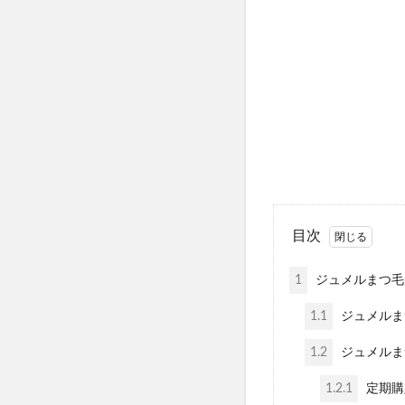
リッドキララ(LID K
ゼルダの伝説ウェ
アラプラス糖脂ダ
ミャクミャクシール
アラプラスロンジェ
アラプラスゴールド
ナーブルスソープ
Waitless(ウェ
アスミール
目次
ちいかわフレンズ
ホロベルプレミア
1
ジュメルまつ毛
ミラネストゼリー
1.1
ジュメルま
wicot(ウィコッ
1.2
ジュメルま
健康マルシェ、コ
フローラ・バス-10
1.2.1
定期購