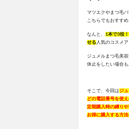
ヴァーチェマルラ
マツエクやまつ毛パ
チャップアップシ
こちらでもおすすめ
ヤマダ電機
なんと、
1本で3役
うるおい地肌セラ
せる
人気のコスメア
僕のAIアカデミー
ジーニッシュマニ
ジュメルまつ毛美容
ヒザこし健康源
休止をしたい場合も
nico-nin(ニコニン)
利尻ヘアカラート
LIA(リア)スカル
そこで、今回は
ジュ
常備浴
KAT
どの電話番号を使え
フォルテカ
定期購入時の縛りや
エクストラロング
お得に購入する方法
CICIBELLA(シシ