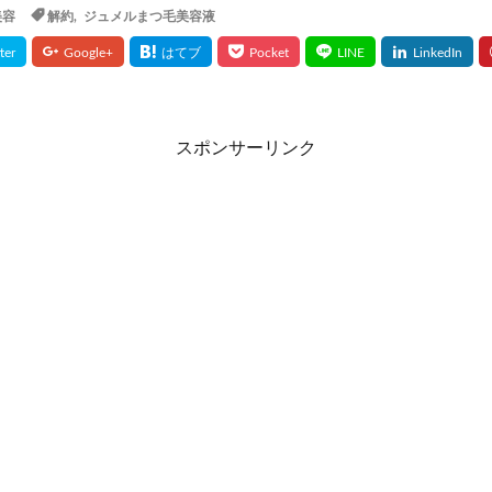
美容
解約
,
ジュメルまつ毛美容液
ケアブースターセラムBA
獺祭(だっさい)
日本山人参
bisenoヘア
の山里
ジャムウ・ハーバルソープ
与田祐希×次世代日傘
犬猫生活
ア
じゃこ丸の幻の釜揚げしらす
ボンボンドロップシールたまごっち
miスカルプラベンダーブレンド
スカルプマッサージヘアエッセンス
メディテ
スポンサーリンク
ープラス
PLUEST(プルエスト)、カプセルインハイドロクレンズ
BiFel(
の完全美容食
ヒフの漢方
ナップルドリンク
堂 BIYOUDO ミネラルウォーター)
リアラスター
アンミオイル
ムフェザー
無料相談
保険見直しラボ
ドクターセノビル
モグ
レギパン
養庵堂NMN9000
みそきん
ユニクロ感謝祭
RIZI
エーション
イスクラファージ
おさるのジョージ
パールリッチシャ
アンナララティ美容液
ママ＆ベビーケアクリーム
リノクルファン
ンジングゲルマッサージプラス
ミネラルボディシャインジェル
(ロストワード)ウエハース
プランテルEX
健康グッズ
養生薬湯(ようじ
リシリアフレルカラーシャンプー
シルキースムースUVカットクリーム
N
生活応援米
イルコルポミネラルバスパウダー
琉白(るはく)