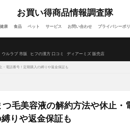
オーガニック)
シックスチェンジ
サンリオウエハース7
イオン
お買い得商品情報調査隊
除毛クリーム
プロセカグッズ
資格スクエア
白漢しろ彩セラミドリ
カナデルプレミアバリアフィックス
IWONU(イウォーヌ)マットレス
健康
食品
ペット
サービス
お問い合わせ
プライバシーポ
ノブACアクティブトライアルセット
NUOSS(ヌオス)育毛剤
ウエハー
レンズ
ガチサプ心眼(しんがん)
ハンターハンターウエハース
)ブリスジェル
フォトEPC
オンラインニキビ治療
備蓄米
ウルラブ 市販
ヒフの漢方 口コミ
ディアーミズ 販売店
たクレンジングオイル
イルコルポミネラルレッグスムーサー
止・電話番号！定期購入の縛りや返金保証も
クトクリアエッセンス
SUHADA MIST(スハダミスト)
ビオルチアシャン
福袋
エトヴォス
クッピーラムネフェイスマスク
ミキハウス
ーエバー
SABON(サボン)
エポホワイティア
ニールズヤードレメデ
ルナルナおくすり便
P3ブースターゼリー
ラサーナ
フレイアイディ
ード
トリーツファクトリー(Treats Factory)
手作り
ねこまたの実
まつ毛美容液の解約方法や休止・
ダーマヒットセラム5
義理チョコ
ラクトロン錠
ナノユニバース
の縛りや返金保証も
ホルモHORMO育毛剤(HORMOホルモプレミアムヘアグロウエッセンス)
アンプル2X
キュアナスG
パールホワイトPROEXプラス