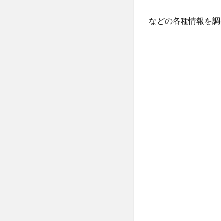
フィトリフト オ
ネムリス(nemlis)
などの各種情報を調
ウィンゾーン(WIN
グッズ
HA
ホスピピュアVIO
ウルウフリー
スラット酵母
インナーパラソル16
プリキュアマスコ
越後酵素蓬緑
カナガン
モ
マナビス化粧品
ミラオーウェン(MIL
minoペットドラ
黄金茶
INGN