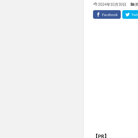
2024年10月30日
TaYU(タユ)ヘア
きたきたのこのこ
フェミッシュクリ
haru kuroka
インナーブースタ
ルブレン
私
美陽堂シリカ水(美陽
ふわ姫
スリ
ベルシリーズ着圧
ダンダダンラバリ
かんたんぬか美人
マナラホットクレ
東方LostWord
おてつたび
【PR】
きらりのおめぐ実