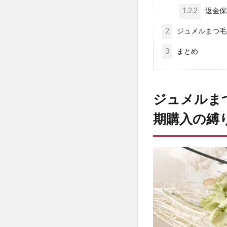
みんなの肌潤糖
1.2.2
返金保
塗るプロテオグリ
2
ジュメルまつ毛
Apple(アップル)
パトロンシャンプ
3
まとめ
b.ris(ビーリス)
ケンタッキークリ
ミズノ(MIZUNO)
ジュメルま
ハグモッチ
期購入の縛
30delete(サー
祝！たまごっち30
フィジカルメンテ
Reveオーガニッ
クイックフリーズ