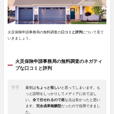
珠肌シシオール
ケトリーム
フィジカルメンテプロ
Sinai(シナイ)
さよなら中性生活プレミアム
テストコアNO3
Reveオーガニック歯みがき粉
ヘアトニックグロウジェル
ヒックスミノキシジル5
火災保険申請事務局の無料調査の
口コミと評判
について見て
健心キナーゼ
クイックフリーズクールレスキュー
いきましょう。
検索
火災保険申請事務局の無料調査のネガティ
ブな口コミと評判
最初は
ちょっと怪しい
と思ってしまいます。も
っと説明をしっかりしてメディアに出てほし
い。
全て任せれるので楽
な点は良かったと思い
ます。
完全成果報酬型
だったので信用できまし
た。