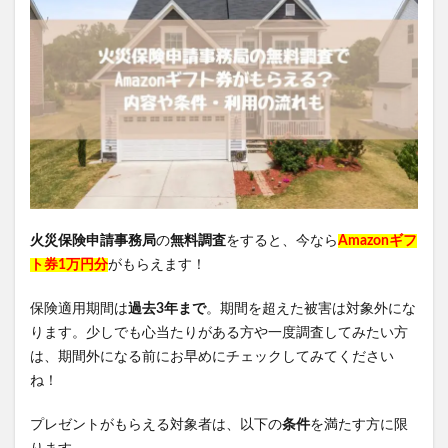
クリスマスツリー
minoペットドライヤー
がん保険
グレースコンチネンタル
REVITAL GOLD(リバイタルゴールド)
黄金茶
INGNI(イング)
PLAUD NOTE(プラウドノート)
コンパクト
エディタルEX
リッドキララ(LID KIRARA)
アラジルニキビ治療薬
リドマスターS
はははのは
ゼルダの伝説ウェポンコレクション
火災保険申請事務局
の
無料調査
をすると、今なら
Amazonギフ
ブルーベリー&ルテインα
ジュニサプ
ト券1万円分
がもらえます！
サンパラソルアスリート
アラプラス糖脂ダウン
保険適用期間は
過去3年まで
。期間を超えた被害は対象外にな
NULLシューパウダー
紅蔘元(ホンサムウォン)
ります。少しでも心当たりがある方や一度調査してみたい方
薬用からだまるごとデオ・ソープ
は、期間外になる前にお早めにチェックしてみてください
ミャクミャクシール帳BOOK
ね！
ナノラル薬用ホワイト＆プロテクト
プレゼントがもらえる対象者は、以下の
条件
を満たす方に限
プロフレッシュオーラルリンス