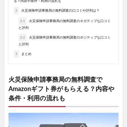
る？内容や条件・利用の流れも
ソダテル育毛剤
プレゼント
スラット酵母
コモエースネオ
2
火災保険申請事務局の無料調査の口コミや評判は？
リシリアフレルワンステップカラークリームシャンプー
2.1
火災保険申請事務局の無料調査のネガティブな口コミ
刀剣乱舞
インナーパラソル16200
ピクミングミ
と評判
初雪の雫クレンジングバーム
ヴィナピエラ
2.2
火災保険申請事務局の無料調査のポジティブな口コミ
プリキュアマスコット
と評判
Beaumit(ビューミット)スキンスムーススクラブジェル
3
まとめ
NULLクレンジングリキッド
越後酵素蓬緑
ラエイシス化粧水
メリフダーマクリア
火災保険申請事務局の無料調査で
L Shot(エルショット)
コジマ
江原道
カナガン
モエマス
シンリーボーテうるおいクレンジング泡ジェル
Amazonギフト券がもらえる？内容や
ジョー マローン ロンドン
マナビス化粧品
条件・利用の流れも
フィットクリニック
メディカルダイエットGLP-1
エペイオス(EPEIOS)
ミラオーウェン(MILA OWEN)
KINUI(キヌユイ)タマヌピュアオイルセラム