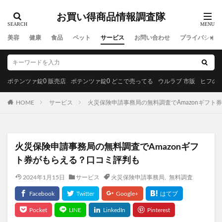
モグワンドッグフード
ベルシリーズ着圧レギパン
お買い得商品情報調査隊
養庵堂NMN9000
みそきん
ユニクロ感謝祭
美容
健康
食品
ペット
サービス
お問い合わせ
プライバシーポ
RIZINウエハース2
ダンダダンラバリエーション
イスクラファージ
おさるのジョージ
パールリッチシャンプー
かんたんぬか美人
ポテンツァ錠0 販売店
ポテンツァ錠0 どこで売ってる
ウルラブ 市販
ヒフの漢
アンナララティ美容液
ママ＆ベビーケアクリーム
リノクルファンデーション
HOME
サービス
火災保険申請事務局の無料調査でAmazonギフト
マナラホットクレンジングゲルマッサージプラス
ミネラルボディシャインジェル
東方LostWord(ロストワード)ウエハース
プランテルEX
火災保険申請事務局の無料調査でAmazonギフ
健康グッズ
養生薬湯(ようじょうやくとう)
ト券がもらえる？口コミ評判も
おてつたび
リシリアフレルカラーシャンプー
2024年1月15日
サービス
火災保険申請事務局
,
無料調査
シルキースムースUVカットクリーム
NexMate
きらりのおめぐ実
生活応援米
イルコルポミネラルバスパウダー
琉白(るはく)