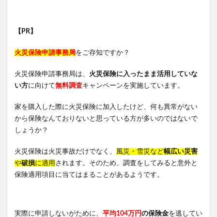
オゾプレミアムリペア
ジェネリック製薬カンシャ(感謝)
nico-nin(ニコニン)
トメパスPmax
【PR】
NIPLUX コリラックス
ゼルダの伝説
利尻ヘアカラートリートメント
ピーチラック乙字湯
火災保険申請事務局
をご存知ですか？
Eki(えき)スキンベールプライマー
髪殿(はつとの)
火災保険申請事務局は、
火災保険に入ったまま活用していな
LIA(リア)スカルプシャンプー
スリムアップインソール
い方
に向けて
無料調査
キャンペーンを実施しています。
シーモスジェル
ミニョンスカルプヘアミスト
家を購入した際に火災保険に加入したけど、何も異常がない
常備浴
KATAN Cica ダーマヒットセラム10
から保険なんておりないと思っている方が多いのではないで
ディースピース美白集中パック(ディースピースフラッシュパ
しょうか？
ック)
フォルテカ
リカバリーデザイン腰まくら
火災保険は火災事故だけでなく、
風災・雪災など
幅広い災害
ボンモイストセット
ノビエース(NOBIACE)
や
破損
に適用
されます。そのため、調査をしてみると意外と
保険適用項目に当てはまることがあるようです。
エクストラロングラッシュ
グラマラスパッツ
特徴
ハウトシールド
フルフェイスシャンプー
CICIBELLA(シシベラ)マスク
カンブリア宮殿
実際に申請しないがために、
平均104万円
の保険金
を逃してい