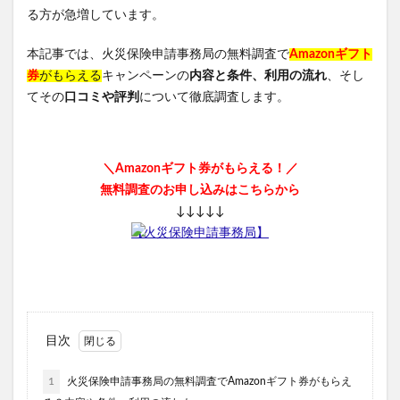
SILK THE RICH(シルクザリッチ)
る方が急増しています。
フィトリフト オールインワンジェル
本記事では、火災保険申請事務局の無料調査で
Amazonギフト
NNEニードル炭酸パック
COホスピピュア
券
がもらえる
キャンペーンの
内容と条件、利用の流れ
、そし
ベルタママリズム
ネムリス(nemlis)
てその
口コミや評判
について徹底調査します。
ルルクシェルナイトブラ
坂上どうぶつ王国
スパルトT5
無塩骨取りさば
再販
ウィンゾーン(WINZONE)プロテイン
ダイソー
＼Amazonギフト券がもらえる！／
無料調査のお申し込みはこちらから
葡萄樹液ジェル
パイナップル豆乳ローションプレミアム
↓↓↓↓↓
グッズ
【火災保険申請事務局】
HALENA(ハレナ)オーガニックオールインワンジェル
ハリッチプレミアムリッチプラス
ホスピピュアVIO
ママ＆ベビーケアクリーム、解約
ヴァントルテミネラルシルクファンデーション
目次
ウルウフリー
リデン育毛剤
ハーバルラビットナチュラルゲルクリーム
1
火災保険申請事務局の無料調査でAmazonギフト券がもらえ