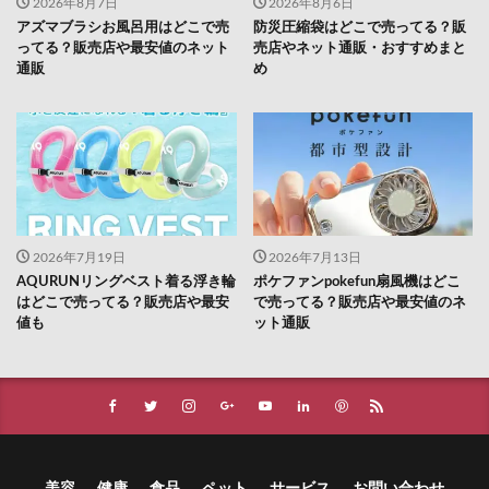
2026年8月7日
2026年8月6日
アズマブラシお風呂用はどこで売
防災圧縮袋はどこで売ってる？販
ってる？販売店や最安値のネット
売店やネット通販・おすすめまと
通販
め
2026年7月19日
2026年7月13日
AQURUNリングベスト着る浮き輪
ポケファンpokefun扇風機はどこ
はどこで売ってる？販売店や最安
で売ってる？販売店や最安値のネ
値も
ット通販
美容
健康
食品
ペット
サービス
お問い合わせ