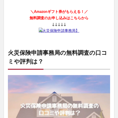
ととのうみすと
パトロンシャンプー
＼Amazonギフト券がもらえる！／
ちこり村「田舎の手づくりおせち」
ボビイブラウン
無料調査のお申し込みはこちらから
シャネル
ED治療
b.ris(ビーリス)ラリッチスカルプ
↓↓↓↓↓
ケトル
スナイデル
【火災保険申請事務局】
ペロリコドッグフードアレカット
ケンタッキークリスマス
STILIS(スタイリス)ウォーターサーバー
火災保険申請事務局の無料調査の口コ
Levoit(レボイト)空気清浄機
ミズノ(MIZUNO)
ミや評判は？
ミスド(ミスタードーナツ)
PUNYUS(プニュズ)
くまのがっこう
マーキュリーデュオ
ハグモッチ
マカエンペラー
毎日愛眼ブルーベリー＆ルテイン猫用
キヌージョヘアドライヤー
30delete(サーティーデリート)
ムテキクリアせいろ
ペロリン
CMYファンデーション
祝！たまごっち30thキャラマグネッツ
GABA納豆10000