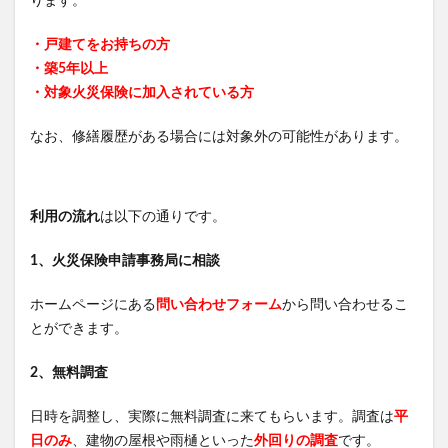
ります。
アラプラスロンジェビティプレミアム5-ALA50
フェルササプリケーハイル
マッスルプレスタンクトップ
・戸建てをお持ちの方
・築5年以上
アラプラスゴールドEX
ホワイトール
ロコミナ
・対象火災保険に加入されている方
チラコナ
リンクルリペアBB
PGブラ
ナーブルスソープ
ラフドット(laugh.)
なお、修繕履歴がある場合には対象外の可能性があります。
ハックティック(HACKTICK)
クリアストロングショットアルファ
利用の流れ
は以下の通りです。
Waitless(ウェイトレス)プログラム
NERUS ふわとろ毛布
VアップシェイパーEMS
mamaco(ママコ)
1、火災保険申請事務局に相談
アスミール
くつろぎ育乳ブラ
シボラナイト2
ホームページにある
問い合わせフォーム
から問い合わせるこ
PALERMA(パレルマ)
飯田商店
ちいかわフレンズ4
とができます。
クレオズボーテ
返品
ナノポロン
セリア
たまごっちユニ
ホロベルプレミアム保湿クリーム
2、無料調査
メンズアイキララ
日時を調整し、実際に無料調査に来てもらいます。調査は
平
ホロベルエッセンシャル保湿ウォッシュ
日のみ
、建物の屋根や雨樋といった
外回りの調査
です。