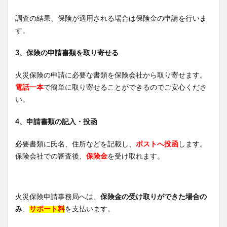
ミラネストゼリースティック
リンクルスポットマスク
調査の結果、保険が適用される場合は保険金の申請を行いま
ホタルパーソナライズド
スマモニ
す。
wicot(ウィコット)薬用スカルプセラム
プリキュア
ベルタエクリズム
3、保険の申請書類を取り寄せる
健康マルシェ、コールドプレスジュース
火災保険の申請に必要な書類を保険会社から取り寄せます。
プレミアムナイトラッピングクリーム
電話一本
で簡単に取り寄せることができるのでご安心くださ
サンブロック保湿BB
フローラ・バス-102
い。
MRB薬用美容液クレンジングバーム
夏用タオルケット
4、申請書類の記入・投函
スラヘル
みんなの肌潤糖
プレミアムブラックシャンプー
必要書類に氏名、住所などを記載し、
ポストへ投函
します。
保険会社での審査後、
保険金
を受け取れます。
アドバンスドブライトニングセラム
塗るプロテオグリカンリフリーラ
ルピリーナドライヤー
SUMATONA Smart Mini(スマトナスマートミニ)
火災保険申請事務局へは、
保険金の受け取りができた場合の
Apple(アップル)
LOGIC(ロジック)化粧水
み
、
サポート料
を支払います。
エスティローダー
マグネットつけまつげ