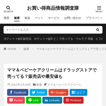
お買い得商品情報調査隊
美容
健康
食品
ペット
サービス
お問い合わせ
プライバシーポ
ポテンツァ錠0 販売店
ポテンツァ錠0 どこで売ってる
ウルラブ 市販
ヒフの漢
HOME
健康
ママ＆ベビーケアクリームはドラッグストアで売って
ママ＆ベビーケアクリームはドラッグストアで
売ってる？販売店や最安値も
2025年2月18日
健康
ママ＆ベビーケアクリーム