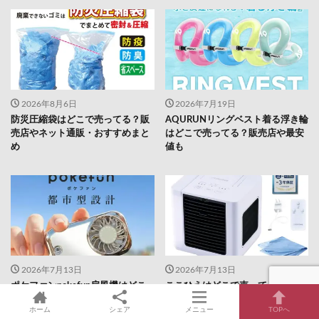
2026年8月6日
2026年7月19日
防災圧縮袋はどこで売ってる？販
AQURUNリングベスト着る浮き輪
売店やネット通販・おすすめまと
はどこで売ってる？販売店や最安
め
値も
2026年7月13日
2026年7月13日
ポケファンpokefun扇風機はどこ
ここひえはどこで売ってる？販売
で売ってる？販売店や最安値のネ
店や最安値のネット通販を調査
ホーム
シェア
メニュー
TOPへ
ット通販