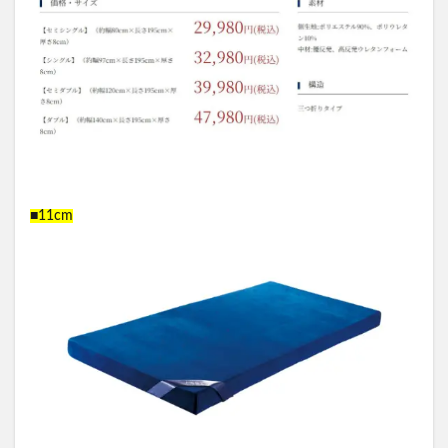
■11cm