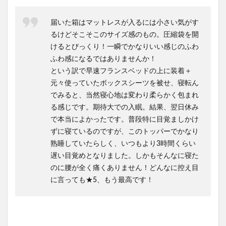
届いた箱はマットレスが入るには小さい気がす
るけどそこそこのサイズ感のもの。圧縮袋を開
けるとびっくり！一瞬でかなりいい感じのふわ
ふわ感になるではありませんか！
という訳で早速フランスベッドの上に装着＋
元々使っていたボックスシーツを被せ、寝転ん
でみると、当然寝心地は変わり柔らかく包まれ
る感じです。期待大での入眠。結果、翌日休み
で本当によかったです。普段特に目覚ましかけ
ずに寝ているのですが、このトッパーでかなり
熟睡していたらしく、いつもより3時間くらい
遅い目覚めとなりました。しかもそんなに寝た
のに腰が全く痛くありません！どんなに控え目
に言っても★5、もう最高です！