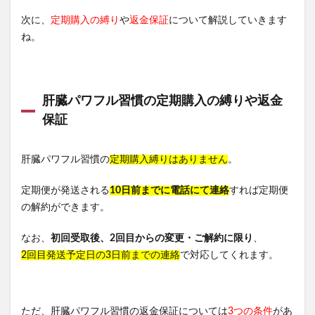
次に、
定期購入の縛り
や
返金保証
について解説していきます
ね。
肝臓パワフル習慣の定期購入の縛りや返金
保証
肝臓パワフル習慣の
定期購入縛りはありません
。
定期便が発送される
10日前までに電話にて連絡
すれば定期便
の解約ができます。
なお、
初回受取後、2回目からの変更・ご解約に限り
、
2回目発送予定日の3日前までの連絡
で対応してくれます。
ただ、肝臓パワフル習慣の返金保証については
3つの条件
があ