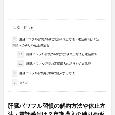
キヌージョヘアドライヤー
30delete(サーティーデリート)
ムテキクリアせいろ
ペロリン
CMYファンデーション
目次
祝！たまごっち30thキャラマグネッツ
GABA納豆10000
珠肌シシオール
ケトリーム
フィジカルメンテプロ
1
肝臓パワフル習慣の解約方法や休止方法・電話番号は？定
Sinai(シナイ)
さよなら中性生活プレミアム
期購入の縛りや返金保証も
テストコアNO3
Reveオーガニック歯みがき粉
1.1
肝臓パワフル習慣の解約方法や休止方法と電話番号
ヘアトニックグロウジェル
ヒックスミノキシジル5
1.2
肝臓パワフル習慣の定期購入の縛りや返金保証
健心キナーゼ
クイックフリーズクールレスキュー
2
肝臓パワフル習慣をお得に購入する方法
検索
3
まとめ
肝臓パワフル習慣の解約方法や休止方
法・電話番号は？定期購入の縛りや返