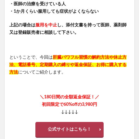
・医師の治療を受けている人
塗るプロテオグリカンリフリーラ
ルピリーナドライヤー
・1か月くらい服用しても症状がよくならない
SUMATONA Smart Mini(スマトナスマートミニ)
上記の場合は
Apple(アップル)
服用を中止
LOGIC(ロジック)化粧水
し、添付文書を持って医師、薬剤師
又は登録販売者に相談して下さい。
エスティローダー
マグネットつけまつげ
ととのうみすと
パトロンシャンプー
ちこり村「田舎の手づくりおせち」
ボビイブラウン
ということで、今回は
肝臓パワフル習慣の解約方法や休止方
シャネル
ED治療
b.ris(ビーリス)ラリッチスカルプ
法、電話番号、定期購入の縛りや返金保証、お得に購入する
ケトル
スナイデル
方法
についてご紹介します。
ペロリコドッグフードアレカット
ケンタッキークリスマス
＼180日間の全額返金保証！／
STILIS(スタイリス)ウォーターサーバー
初回限定で60%offの3,980円
Levoit(レボイト)空気清浄機
ミズノ(MIZUNO)
↓↓↓↓↓
ミスド(ミスタードーナツ)
PUNYUS(プニュズ)
くまのがっこう
マーキュリーデュオ
ハグモッチ
公式サイトはこちら！
マカエンペラー
毎日愛眼ブルーベリー＆ルテイン猫用