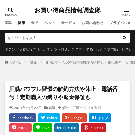
ジョー マローン ロンドン
マナビス化粧品
お買い得商品情報調査隊
フィットクリニック
メディカルダイエットGLP-1
エペイオス(EPEIOS)
ミラオーウェン(MILA OWEN)
美容
健康
食品
ペット
サービス
お問い合わせ
プライバシーポ
KINUI(キヌユイ)タマヌピュアオイルセラム
クリスマスツリー
minoペットドライヤー
がん保険
ポテンツァ錠0 販売店
グレースコンチネンタル
ポテンツァ錠0 どこで売ってる
ウルラブ 市販
ヒフの漢
REVITAL GOLD(リバイタルゴールド)
黄金茶
HOME
健康
肝臓パワフル習慣の解約方法や休止・電話番号！定期
INGNI(イング)
PLAUD NOTE(プラウドノート)
コンパクト
エディタルEX
リッドキララ(LID KIRARA)
アラジルニキビ治療薬
肝臓パワフル習慣の解約方法や休止・電話番
リドマスターS
はははのは
号！定期購入の縛りや返金保証も
ゼルダの伝説ウェポンコレクション
2024年11月29日
健康
解約
,
肝臓パワフル習慣
ブルーベリー&ルテインα
ジュニサプ
サンパラソルアスリート
アラプラス糖脂ダウン
NULLシューパウダー
紅蔘元(ホンサムウォン)