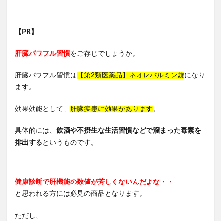
クレオズボーテ
返品
ナノポロン
セリア
たまごっちユニ
ホロベルプレミアム保湿クリーム
【PR】
メンズアイキララ
肝臓パワフル習慣
ホロベルエッセンシャル保湿ウォッシュ
をご存じでしょうか。
ミラネストゼリースティック
リンクルスポットマスク
肝臓パワフル習慣は
【第2類医薬品】ネオレバルミン錠
になり
ホタルパーソナライズド
スマモニ
ます。
wicot(ウィコット)薬用スカルプセラム
プリキュア
効果効能として、
肝臓疾患に効果があります
。
ベルタエクリズム
健康マルシェ、コールドプレスジュース
具体的には、
飲酒や不摂生な生活習慣などで溜まった毒素を
排出する
プレミアムナイトラッピングクリーム
というものです。
サンブロック保湿BB
フローラ・バス-102
MRB薬用美容液クレンジングバーム
夏用タオルケット
健康診断で肝機能の数値が芳しくないんだよな・・
スラヘル
みんなの肌潤糖
と思われる方には必見の商品となります。
プレミアムブラックシャンプー
ただし、
アドバンスドブライトニングセラム