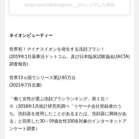
tanpo sana(@sanagram.__)がシェアした投稿
ネイオンビューティー
世界初！マイナスイオンを発生する洗顔ブラシ！
(2019年1月薬事法ドットコム、及び日本臨床試験協会(JACTA)
調査報告)
世界13ヵ国でシリーズ累計85万台
(2021年7月念書)
「働く女性が選ぶ洗顔ブラシランキング」第１位！
※（2018年1月統計研究所調べ「リサーチ会社登録者のう
ち、洗顔器を使用したことがあるまたは、洗顔器に興味があ
る」と回答した30～59歳女性100名対象のインターネットア
ンケート調査）