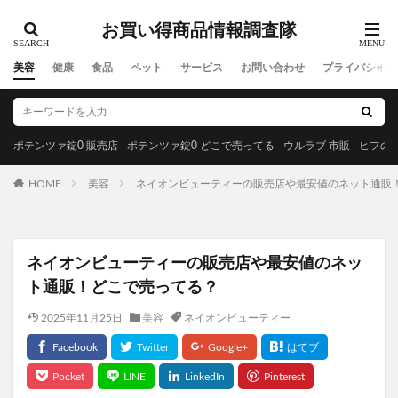
お買い得商品情報調査隊
美容
健康
食品
ペット
サービス
お問い合わせ
プライバシーポ
ポテンツァ錠0 販売店
ポテンツァ錠0 どこで売ってる
ウルラブ 市販
ヒフの漢
HOME
美容
ネイオンビューティーの販売店や最安値のネット通販
ネイオンビューティーの販売店や最安値のネッ
ト通販！どこで売ってる？
2025年11月25日
美容
ネイオンビューティー