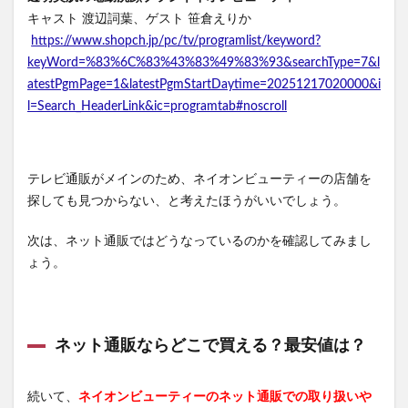
キャスト 渡辺詞葉、ゲスト 笹倉えりか
https://www.shopch.jp/pc/tv/programlist/keyword?
keyWord=%83%6C%83%43%83%49%83%93&searchType=7&l
atestPgmPage=1&latestPgmStartDaytime=20251217020000&i
l=Search_HeaderLink&ic=programtab#noscroll
テレビ通販がメインのため、ネイオンビューティーの店舗を
探しても見つからない、と考えたほうがいいでしょう。
次は、ネット通販ではどうなっているのかを確認してみまし
ょう。
ネット通販ならどこで買える？最安値は？
続いて、
ネイオンビューティーのネット通販での取り扱いや