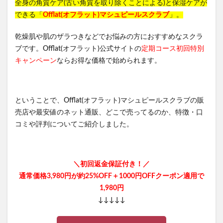
全身の角質ケア(古い角質を取り除くことによる)と保湿ケアが
できる「
Offlat(オフラット)マシュピールスクラブ
」。
乾燥肌や肌のザラつきなどでお悩みの方におすすめなスクラ
ブです。Offlat(オフラット)公式サイトの
定期コース初回特別
キャンペーン
ならお得な価格で始められます。
ということで、Offlat(オフラット)マシュピールスクラブの販
売店や最安値のネット通販、どこで売ってるのか、特徴・口
コミや評判についてご紹介しました。
＼初回返金保証付き！／
通常価格3,980円が約25%OFF＋1000円OFFクーポン適用で
1,980円
↓↓↓↓↓