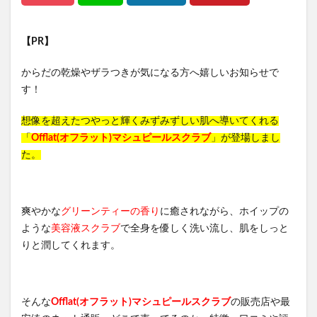
【PR】
からだの乾燥やザラつきが気になる方へ嬉しいお知らせで
す！
想像を超えたつやっと輝くみずみずしい肌へ導いてくれる
「
Offlat(オフラット)マシュピールスクラブ
」が登場しまし
た。
爽やかな
グリーンティーの香り
に癒されながら、ホイップの
ような
美容液スクラブ
で全身を優しく洗い流し、肌をしっと
りと潤してくれます。
そんな
Offlat(オフラット)マシュピールスクラブ
の販売店や最