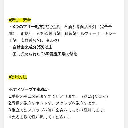
■安心・安全
・
8つのフリー処⽅
(法定⾊素、⽯油系界⾯活性剤（完全合
成）、鉱物油、紫外線吸収剤、殺菌剤サルフェート、キレー
ト剤、安息⾹酸Na、タルク)
・
⾃然由来成分95%以上
・国に認められた
GMP認定⼯場
で製造
■使⽤⽅法
ボディソープで泡洗い
1.⼿指の第⼆関節まですくいとります。（約15gが⽬安）
2.専⽤の泡⽴てネットで、スクラブを泡⽴てます。
3.泡⽴てたスクラブを使い全⾝をしっかり洗浄します。
4.ぬるま湯で洗い流してください。