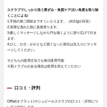
スクラブでしっかり洗う⿊ずみ・⾓質ケア(古い角質を取り除
くことによる)
1.⼿指の第⼆関節まですくいとります。（約15gが⽬安）
2.清潔な濡れた肌に直接塗ります。
3.優しくマッサージしながら円を描くように塗り広げて⾏き
ます。
4.ひじ、ひざ、かかとなど固くなった部分は念⼊りにマッサ
ージしてください。
※どちらの使⽤⽅法でも毎⽇使⽤可能
※肌トラブルがある場合は使⽤を控えてください
口コミ・評判
Offlat(オフラット)マシュピールスクラブの口コミ・評判につ