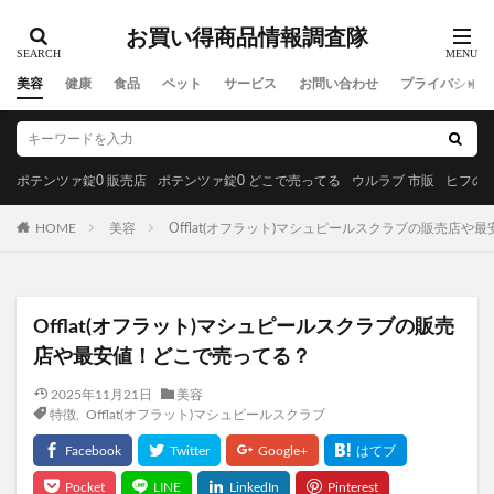
お買い得商品情報調査隊
美容
健康
食品
ペット
サービス
お問い合わせ
プライバシーポ
ポテンツァ錠0 販売店
ポテンツァ錠0 どこで売ってる
ウルラブ 市販
ヒフの漢
HOME
美容
Offlat(オフラット)マシュピールスクラブの販売店や
Offlat(オフラット)マシュピールスクラブの販売
店や最安値！どこで売ってる？
2025年11月21日
美容
特徴
,
Offlat(オフラット)マシュピールスクラブ